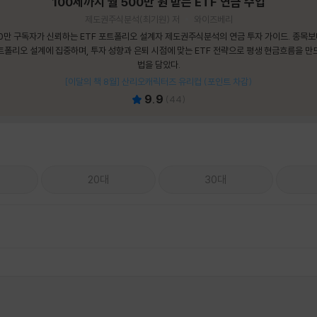
100세까지 월 500만 원 받는 ETF 연금 수업
제도권주식분석(최기원) 저
와이즈베리
0만 구독자가 신뢰하는 ETF 포트폴리오 설계자 제도권주식분석의 연금 투자 가이드. 종목
트폴리오 설계에 집중하며, 투자 성향과 은퇴 시점에 맞는 ETF 전략으로 평생 현금흐름을 만
법을 담았다.
[이달의 책 8월] 산리오캐릭터즈 유리컵 (포인트 차감)
9.9
(
44
)
20대
30대