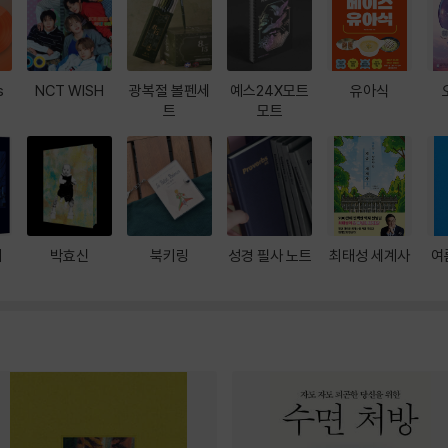
s
NCT WISH
광복절 볼펜세
예스24X모트
유아식
트
모트
대
박효신
북키링
성경 필사 노트
최태성 세계사
여