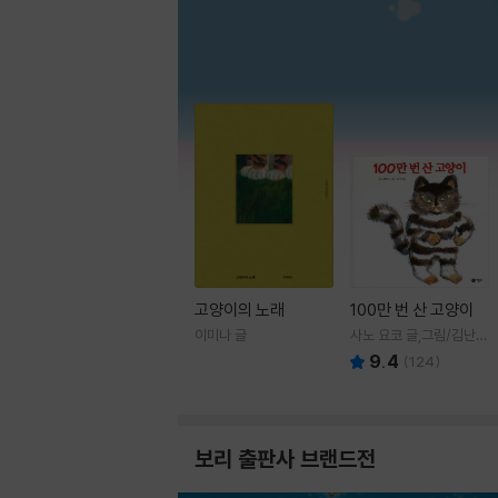
고양이의 노래
100만 번 산 고양이
이미나 글
사노 요코 글,그림/김난주
역
9.4
(
124
)
보리 출판사 브랜드전