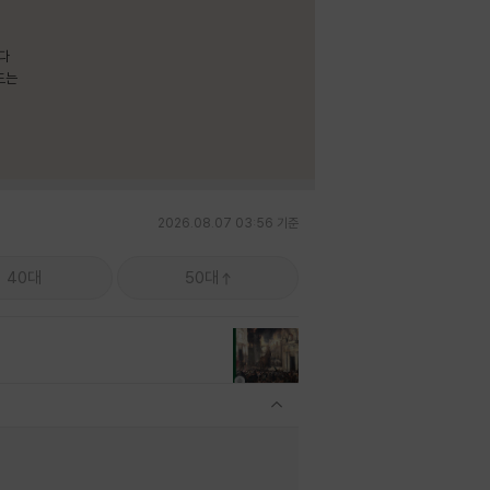
보다
드는
2026.08.07 03:56 기준
40대
50대
관련상품 보이기/감축