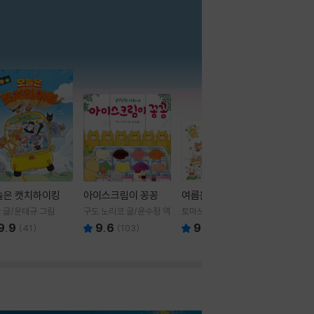
더보기
늘은 캣치하이킹
아이스크림이 꽁꽁
여름을 부탁해
 글/윤태규 그림
구도 노리코 글/윤수정 역
토마쓰리 글그림
9.9
9.6
9.8
(
41
)
(
103
)
(
24
)