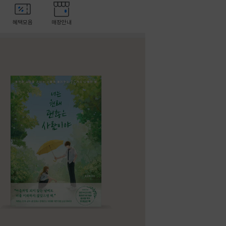
혜택모음
매장안내