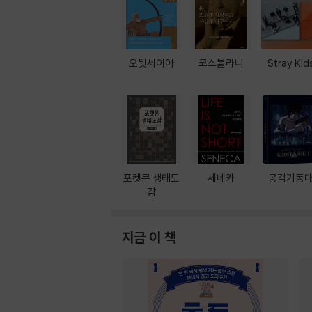
오뒷세이아
코스톨라니
Stray Kid
포켓몬 생태도
세네카
공각기동
감
지금 이 책