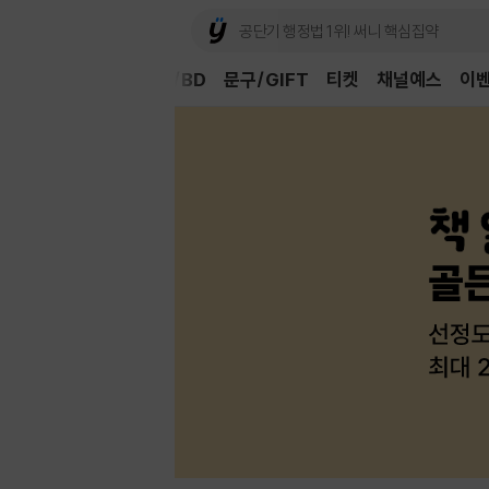
Book
CD/LP
DVD/BD
문구/GIFT
티켓
채널예스
이