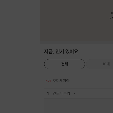
1
포
지금, 인기 있어요
전체
10대
오디세이아
HOT
1
긴토키 룩업