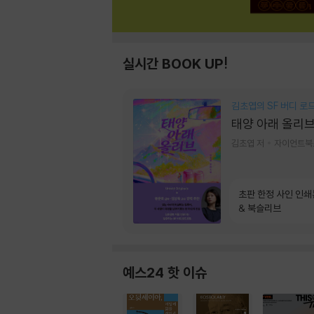
실시간 BOOK UP!
김초엽의 SF 버디 로
태양 아래 올리
김초엽 저
자이언트북
초판 한정 사인 인쇄
& 북슬리브
예스24 핫 이슈