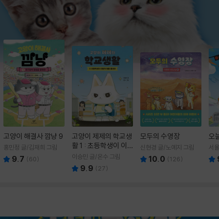
고양이 해결사 깜냥 9
고양이 제제의 학교생
모두의 수영장
오
활 1 : 초등학생이 이
홍민정 글/김재희 그림
신현경 글/노예지 그림
서율
렇게 힘들 줄이야
이승민 글/온수 그림
9.7
10.0
(
60
)
(
126
)
9.9
(
27
)