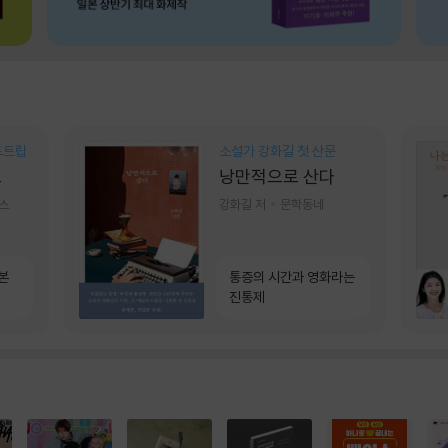
드트립
소설가 강화길 첫 산문
브
낭만적으로 산다
스
강화길 저
문학동네
본
통증의 시간과 영화라는
진통제