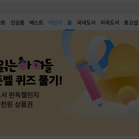
어린이
벤트
신상품
베스트
독후감
홈
국내도서
외국도서
중고샵
어린이