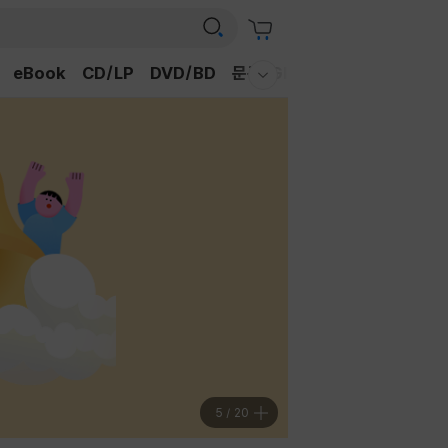
eBook
CD/LP
DVD/BD
문구/GIFT
티켓
채널예스
웰컴메뉴 모두보기
6
/
20