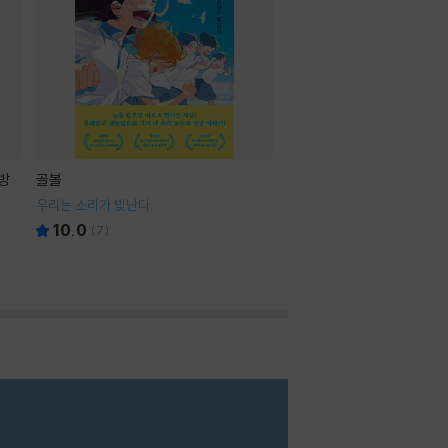
방
골볼
우리는 소리가 빛난다
10.0
(
7
)