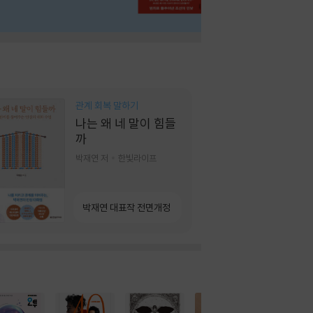
관계 회복 말하기
나는 왜 네 말이 힘들
까
박재연 저
한빛라이프
박재연 대표작 전면개정