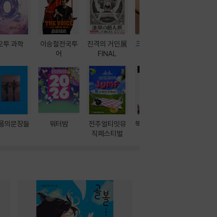
오투 과학
이승철전국투
진격의 거인展
크레마 이북 리
방학에는 
어
FINAL
더기
포터
름의문장들
워터밤
전주얼티밋뮤
뚝딱! AI 3대장
이달의 인
직페스티벌
과