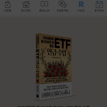
사은품
예스펀딩
클래스24
AI일문백답
리딩런
출석체크