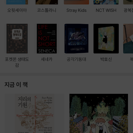
오뒷세이아
코스톨라니
Stray Kids
NCT WISH
광복
포켓몬 생태도
세네카
공각기동대
박효신
감
지금 이 책