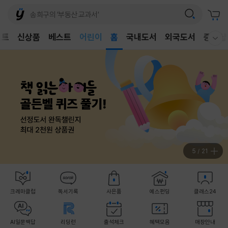
어린이
벤트
신상품
베스트
독후감
홈
국내도서
외국도서
중고샵
웰컴메뉴 모두보기
어린이
5
/
21
크레마클럽
독서기록
사은품
예스펀딩
클래스24
AI일문백답
리딩런
출석체크
혜택모음
매장안내