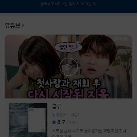
앱푸시/SMS 수신 동의 시 600원 더!
1
/
6
유튜브
급류
정대건 저
민음사
8.7
(
700
)
서로를 급류 속으로 끌어당기는 파멸적인 첫사