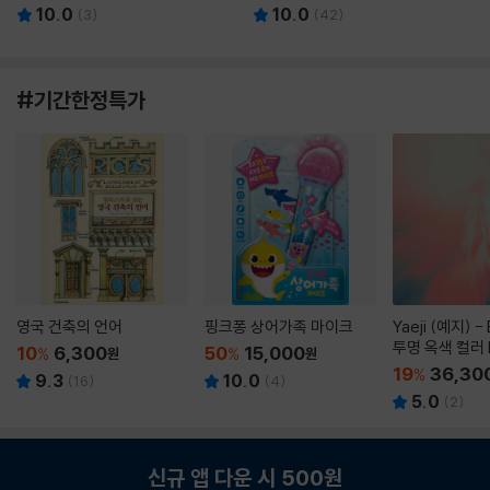
10.0
10.0
(
3
)
(
42
)
#기간한정특가
영국 건축의 언어
핑크퐁 상어가족 마이크
Yaeji (예지) -
투명 옥색 컬러 
10
6,300
50
15,000
%
원
%
원
19
36,30
%
9.3
10.0
(
16
)
(
4
)
5.0
(
2
)
신규 앱 다운 시 500원