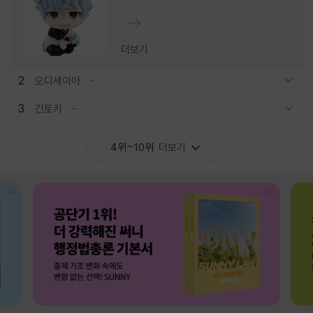
더보기
2
오디세이아
관련상품 보이기/감축
3
긴토키
관련상품 보이기/감축
4위~10위
더보기