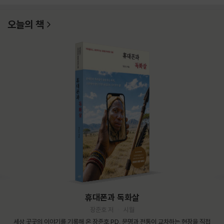
오늘의 책
휴대폰과 독화살
장준호 저
시월
세상 곳곳의 이야기를 기록해 온 장준호 PD. 문명과 전통이 교차하는 현장을 직접