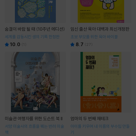
숨결이 바람 될 때 (10주년 에디션)
임신 출산 육아 대백과 최신개정판
세계를 감동시킨 생의 기록 한정판
초보 부모를 위한 육아 바이블
10.0
8.7
(
1
)
(
27
)
미술관 여행자를 위한 도슨트 북 II
엄마의 두 번째 재테크
서양 미술사의 흐름을 꿰는 반려 미술
아이를 키우며 내 이름의 부수입 만들
책
기