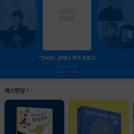
『인비인』 성해나 작가 북토크
2026.09.05.
예스24 구의점
예스펀딩