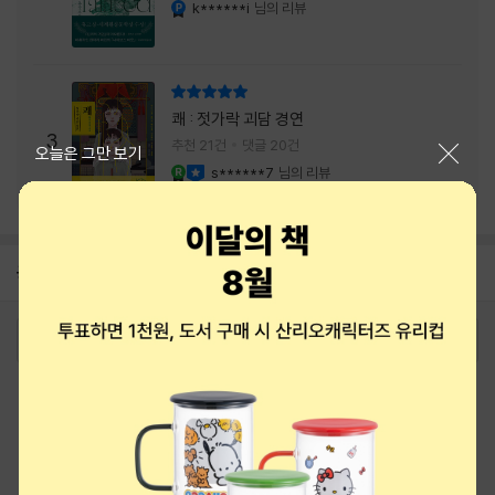
내는 최상의 시너지...
k******i
님의 리뷰
YES마니아 : 플래티넘
리뷰 총점
쾌 : 젓가락 괴담 경연
3
추천 21건
댓글 20건
닫기
오늘은 그만 보기
s******7
님의 리뷰
YES마니아 : 로얄
이달의 사락
공지
8월 상품권+쿠폰+결제+추천 혜택모음
2026-08-01
로그인
최근 본 상품
주문/배송
고객센터 1544-3800
티켓 1544-6399
중고샵 1566-4295
eBook 1:1문의/채팅상담
예스이십사(주) 사업자 정보
이용약관
개인정보처리방침
청소년보호정책