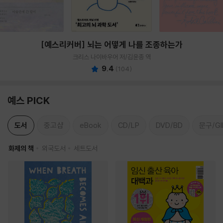
[예스리커버] 뇌는 어떻게 나를 조종하는가
크리스 나이바우어 저/김윤종 역
9.4
(
104
)
예스 PICK
도서
중고샵
eBook
CD/LP
DVD/BD
문구/GI
화제의 책
외국도서
세트도서