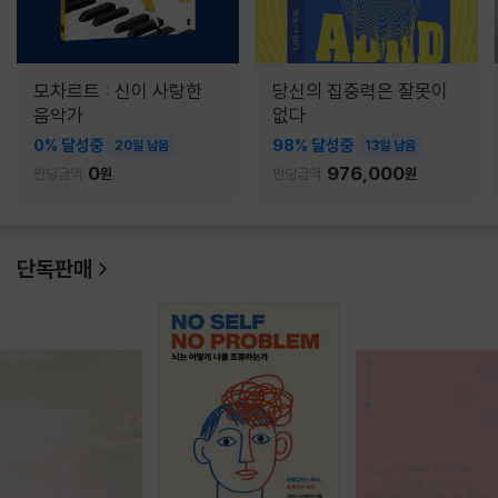
모차르트 : 신이 사랑한
당신의 집중력은 잘못이
음악가
없다
0% 달성중
98% 달성중
20일 남음
13일 남음
0
976,000
펀딩금액
원
펀딩금액
원
단독판매