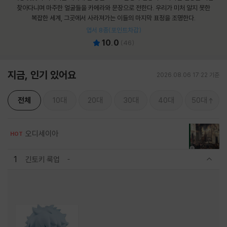
찾아다니며 마주한 얼굴들을 카메라와 문장으로 전한다. 우리가 미처 알지 못한
복잡한 세계, 그곳에서 사라져가는 이들의 마지막 표정을 조명한다.
엽서 8종(포인트차감)
10.0
(
46
)
지금, 인기 있어요
2026.08.06 17:22 기준
전체
10대
20대
30대
40대
50대
오디세이아
HOT
1
긴토키 룩업
관련상품 보이기/감축