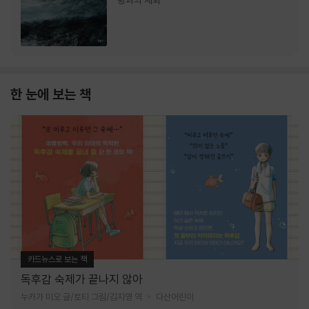
랑과의 재회
한 눈에 보는 책
카드뉴스로 보는 책
독후감 숙제가 끝나지 않아
누카가 미오 글/토티 그림/김지영 역
다산어린이