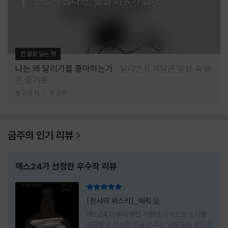
즐겁지 않다면, 달릴 이유가 없다
한 줄로 읽는 책
나는 왜 달리기를 좋아하는가
달리면서 깨달은 일상 속 숨
은 즐거움
방구석 저
방구석
금주의 인기 리뷰
예스24가 선정한 우수작 리뷰
리뷰 총점
[천사의 위스키]_에릭 오
예스24 리뷰어 클럽 서평단 자격으로 도서를
제공받고 작성한 리뷰입니다 사람들이 저마다