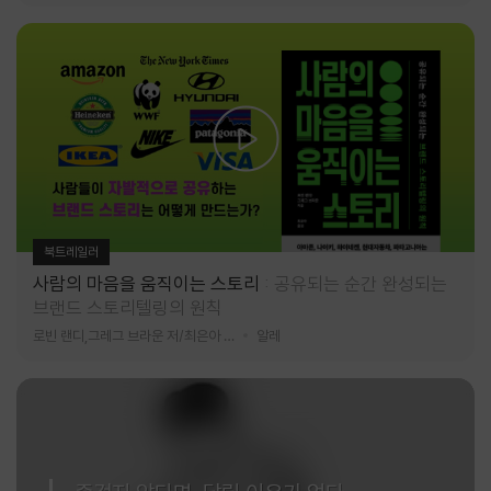
북트레일러
사람의 마음을 움직이는 스토리
공유되는 순간 완성되는
브랜드 스토리텔링의 원칙
로빈 랜디,그레그 브라운 저/최은아 역
알레