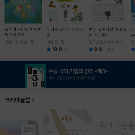
똥깨비 도니와 반짝반
이다의 날마다 자연관
보리 국어사전 (2025
조
짝 마을 잔치
찰
년 최신판)
수
이현아 글/핸짱 그림
이다 글그림
윤구병 감수/토박이 사전
정
편찬실 편
10.0
9.6
(
9
)
(
158
)
1
/
3
크레마클럽