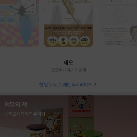
테오
앨런 레비 저/노지양 역
첫 달 무료, 무제한 독서라이프
이달의 책
산리오캐릭터즈 유리컵