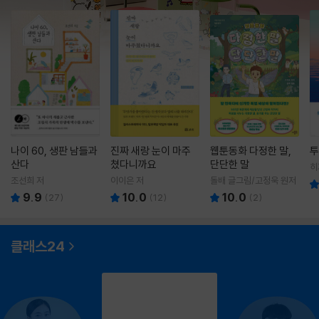
나이 60, 생판 남들과
진짜 새랑 눈이 마주
웹툰동화 다정한 말,
투
산다
쳤다니까요
단단한 말
히
영
조선희 저
이이은 저
돌배 글그림/고정욱 원저
9.9
10.0
10.0
(
27
)
(
12
)
(
2
)
클래스24