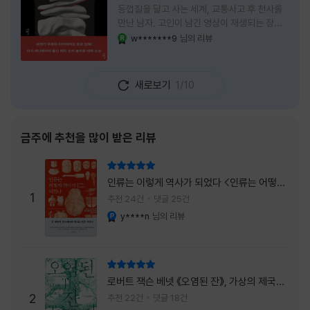
등껍질을 달고 사는 세계, 교통사고 후 천사를
만난 남자, 고인이 남긴 영상이 재생되는 장례
식장에서 똥을 싼 개. 이 책에는 몇 줄만 읽어도
w*******9
님의 리뷰
YES마니아 : 로얄
그다음 장면이 궁금해지는 이야기들이 가득하
다. 한 편만 읽고 덮으려 했는데, 다음 이야기로
넘어가 있었다. 소설을 읽으면서 잘 만든 단편
새로보기
1/10
애니메이션 여러 편을 차례로 보는 기분이 들었
다. (이건 저자가 픽사 애니메이터라는 소개 글
을 봐서 더 그렇게 생각했을 수도 있다.) 장면은
선명하게 그려졌고, 한 편이 끝날 때마다 질문
금주에 추천을 많이 받은 리뷰
이 뒤따라왔다. 감출 수 없는 세계는 더 다정할
까 「등껍질」의 세계에서 사람들은 저마다 다른
리뷰 총점
등껍질을 달고 살아간다. 몸의 일부이면서 한
인류는 이렇게 역사가 되었다 <인류는 어떻게
사람을 표현하는 수단
1
역사가 되었나>
추천 24건
댓글 25건
y****n
님의 리뷰
YES마니아 : 플래티넘
리뷰 총점
로버트 잭슨 베넷 《오염된 잔》, 가상의 제국이
주는 실감과 미스터리 사건의 치밀함이 이루어
2
추천 22건
댓글 18건