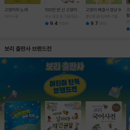
고양이의 노래
100만 번 산 고양이
고양이 해결사 깜냥 9
고
활
이미나 글
사노 요코 글,그림/김난주
홍민정 글/김재희 그림
렇
역
이
9.4
9.7
(
124
)
(
60
)
보리 출판사 브랜드전