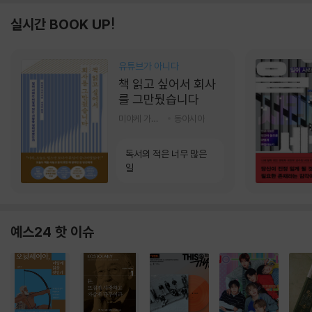
실시간 BOOK UP!
유튜브가 아니다
책 읽고 싶어서 회사
를 그만뒀습니다
미야케 가호 저/서영찬 역
동아시아
독서의 적은 너무 많은
일
예스24 핫 이슈