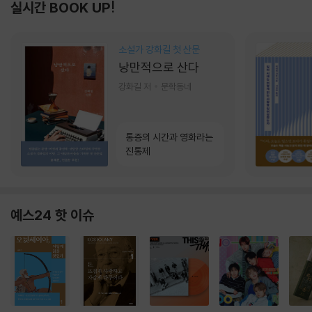
실시간 BOOK UP!
소설가 강화길 첫 산문
낭만적으로 산다
강화길 저
문학동네
통증의 시간과 영화라는
진통제
예스24 핫 이슈