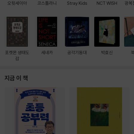
오뒷세이아
코스톨라니
Stray Kids
NCT WISH
광복
포켓몬 생태도
세네카
공각기동대
박효신
감
지금 이 책