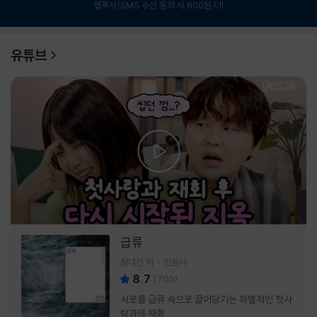
앱푸시/SMS 수신 동의 시 600원 더!
1
/
6
유튜브
급류
정대건 저
민음사
8.7
(
700
)
서로를 급류 속으로 끌어당기는 파멸적인 첫사
랑과의 재회