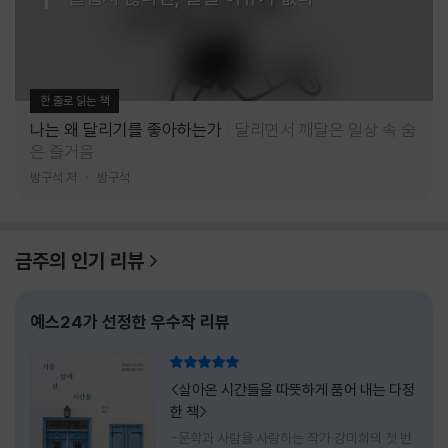
한 줄로 읽는 책
나는 왜 달리기를 좋아하는가
달리면서 깨달은 일상 속 숨
은 즐거움
방구석 저
방구석
금주의 인기 리뷰
예스24가 선정한 우수작 리뷰
리뷰 총점
<살아온 시간들을 따뜻하게 품어 내는 다정
한 책>
-문학과 사람을 사랑하는 작가 강미희의 첫 번