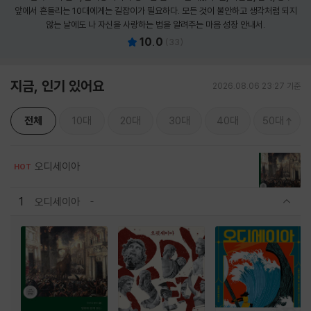
앞에서 흔들리는 10대에게는 길잡이가 필요하다. 모든 것이 불안하고 생각처럼 되지
않는 날에도 나 자신을 사랑하는 법을 알려주는 마음 성장 안내서.
10.0
(
33
)
지금, 인기 있어요
2026.08.06 23:27 기준
전체
10대
20대
30대
40대
50대
오디세이아
HOT
1
오디세이아
관련상품 보이기/감축