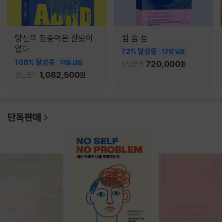
당신의 집중력은 잘못이
쉼 숨 섬
없다
72% 달성중
12일 남음
108% 달성중
13일 남음
720,000
펀딩금액
원
1,082,500
펀딩금액
원
단독판매