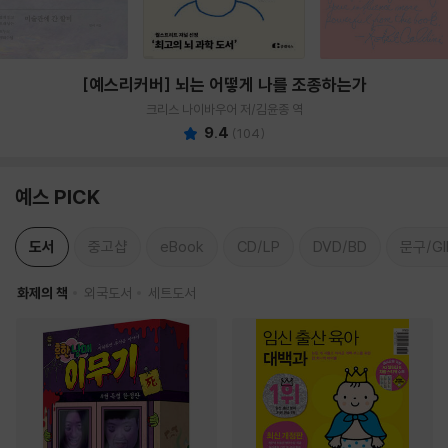
[예스리커버] 뇌는 어떻게 나를 조종하는가
크리스 나이바우어 저/김윤종 역
9.4
(
104
)
예스 PICK
도서
중고샵
eBook
CD/LP
DVD/BD
문구/GI
화제의 책
외국도서
세트도서