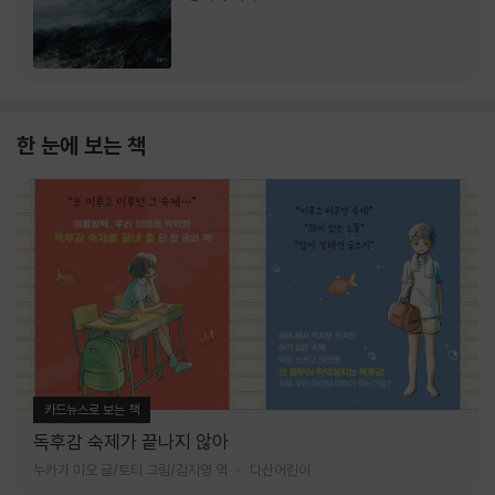
한 눈에 보는 책
카드뉴스로 보는 책
독후감 숙제가 끝나지 않아
누카가 미오 글/토티 그림/김지영 역
다산어린이