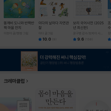
똥깨비 도니와 반짝반
이다의 날마다 자연관
보리 국어사전 (2025
조
짝 마을 잔치
찰
년 최신판)
수
이현아 글/핸짱 그림
이다 글그림
윤구병 감수/토박이 사전
정
편찬실 편
10.0
9.6
(
9
)
(
158
)
1
/
3
크레마클럽