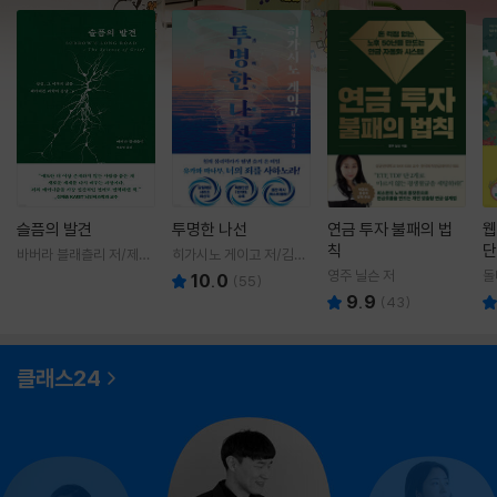
슬픔의 발견
투명한 나선
연금 투자 불패의 법
웹
칙
단
바버라 블래츨리 저/제효
히가시노 게이고 저/김선
영 역
영 역
영주 닐슨 저
돌
10.0
(
55
)
9.9
(
43
)
클래스24