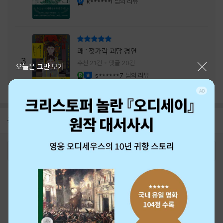
k******i
님의 리뷰
리뷰 총점
쾌 : 젓가락 괴담 경연
3
추천 21건
댓글 20건
닫기
오늘은 그만 보기
s******7
님의 리뷰
YES마니아 : 로얄
이달의 사락
공지
26년 NBCI 수상 안내
2026-08-01
로그인
최근 본 상품
주문/배송
고객센터 1544-3800
티켓 1544-6399
중고샵 1566-4295
eBook 1:1문의/채팅상담
예스이십사(주) 사업자 정보
이용약관
개인정보처리방침
청소년보호정책
PC버전
회사소개
거래처관계자께