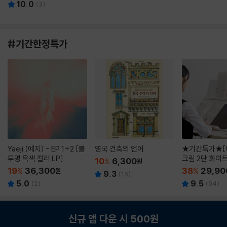
10.0
(
3
)
#기간한정특가
Yaeji (예지) - EP 1+2 [불
영국 건축의 언어
★기간특가★[
투명 옥색 컬러 LP]
크림 2단 화이
10
6,300
%
원
19
36,300
38
29,90
%
원
%
9.3
(
16
)
5.0
9.5
(
2
)
(
94
)
신규 앱 다운 시 500원