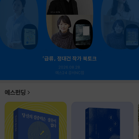
『급류』 정대건 작가 북토크
2026.08.28.
예스24 강서NC점
예스펀딩