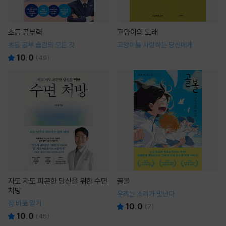
초등 공부력
고양이의 노래
초등 공부 습관의 모든 것
고양이를 사랑하는 당신에게
10.0
(
49
)
자도 자도 피곤한 당신을 위한 수면
골볼
처방
우리는 소리가 빛난다
잠 바로 알기
10.0
(
7
)
10.0
(
45
)