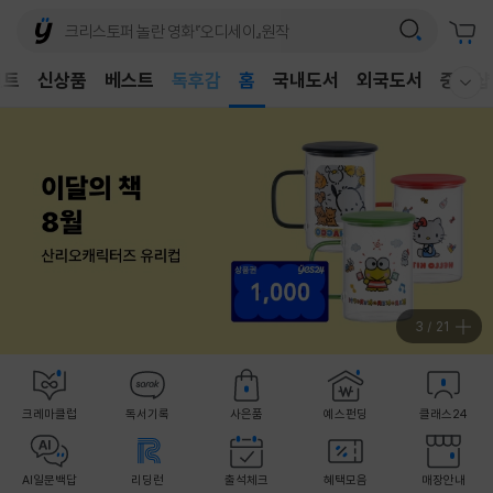
어린이
독후감
벤트
신상품
베스트
홈
국내도서
외국도서
중고샵
웰컴메뉴 모두보기
어린이
4
/
21
크레마클럽
독서기록
사은품
예스펀딩
클래스24
AI일문백답
리딩런
출석체크
혜택모음
매장안내