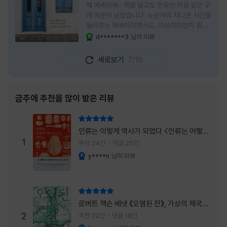
째 에세이북- 책을 덮고도 한동안 마음 깊은 곳
에 여운이 남았습니다. 누군가의 지나온 시간을
들려주는 에세이이면서도, 이상하리만치 읽는
사람 자신의 삶을 다시 돌아보게 만드는 책이었
d*******3
님의 리뷰
YES마니아 : 로얄
습니다. 그래서 이 책은 단순히 한 사람의 기록
으로 머물지 않고, 각자의 상처와 후회, 다 지나
새로보기
7/10
온 줄 알았던 마음의 결을 가만히 비추는 거울
처럼 다가왔습니다. 무엇보다 좋았던 점은 이
책이 큰 목소리로 삶의 답을 가르치려 하지 않
는다는 것, 대신 지나온 시간 속에서 비로소 알
금주에 추천을 많이 받은 리뷰
아차리게 되는 감정들, 놓아야 지켜지는 것들이
있고 무너지지 않는 것보다 다시 일어서는 일이
리뷰 총점
더 중요하다는 사실을 담담하게 보여줍니다. 그
인류는 이렇게 역사가 되었다 <인류는 어떻게
래서 읽는 내내 위로가 과장되지 않았고, 오히
1
역사가 되었나>
추천 24건
댓글 25건
려 그 절제된 진심 덕분에 더 오래 마음에 남았
y****n
님의 리뷰
YES마니아 : 플래티넘
습니다. 책 곳곳에
리뷰 총점
로버트 잭슨 베넷 《오염된 잔》, 가상의 제국이
주는 실감과 미스터리 사건의 치밀함이 이루어
2
추천 22건
댓글 18건
내는 최상의 시너지...
YES마니아 : 플래티넘