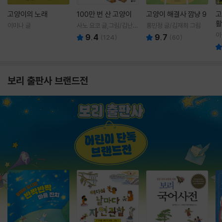
고양이의 노래
100만 번 산 고양이
고양이 해결사 깜냥 9
고
활
이미나 글
사노 요코 글,그림/김난주
홍민정 글/김재희 그림
렇
역
이
9.4
9.7
(
124
)
(
60
)
보리 출판사 브랜드전