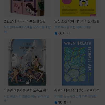
흔한남매 이무기 4 특별 한정판
임신 출산 육아 대백과 최신개정판
오싹함이 두 배! 스페셜 굿즈 6종과 함
초보 부모를 위한 육아 바이블
께
8.7
(
27
)
미술관 여행자를 위한 도슨트 북 II
숨결이 바람 될 때 (10주년 에디션)
서양 미술사의 흐름을 꿰는 반려 미술
세계를 감동시킨 생의 기록 한정판
책
10.0
(
1
)