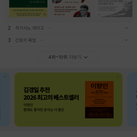
2
히가시노 게이고
관련상품 보이기/감축
3
긴토키 룩업
관련상품 보이기/감축
4위~10위
더보기