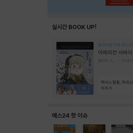
실시간 BOOK UP!
올리버쌤 가족 로드무
아메리칸 서바이
올리버 그랜트,정다운 저
21세
텍사스 탈출, 미네
이주기
예스24 핫 이슈