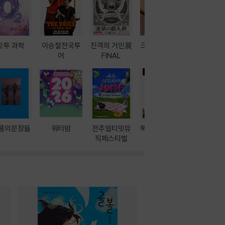
오투 과학
이승철전국투
진격의 거인展
크레마 이북 리
방학에는 
어
FINAL
더기
포터
름의문장들
워터밤
전주얼티밋뮤
뚝딱! AI 3대장
이달의 인
직페스티벌
과