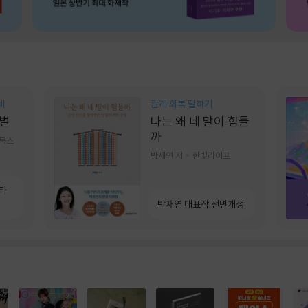
비
관계 회복 말하기
벌
나는 왜 네 말이 힘들
까
기북스
박재연 저
한빛라이프
소타
박재연 대표작 전면개정