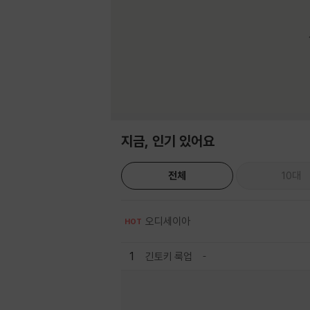
지금, 인기 있어요
전체
10대
오디세이아
HOT
1
긴토키 룩업