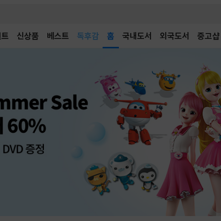
벤트
신상품
베스트
어린이
홈
국내도서
외국도서
중고샵
독후감
어린이