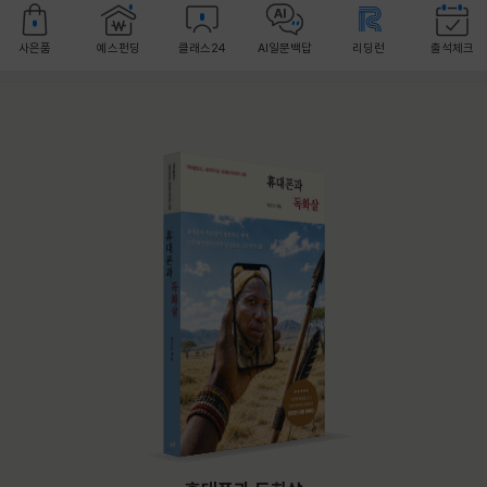
사은품
예스펀딩
클래스24
AI일문백답
리딩런
출석체크