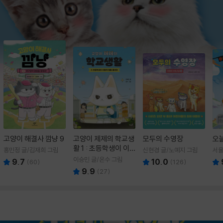
고양이 해결사 깜냥 9
고양이 제제의 학교생
모두의 수영장
오
활 1 : 초등학생이 이
홍민정 글/김재희 그림
신현경 글/노예지 그림
서율
렇게 힘들 줄이야
이승민 글/온수 그림
9.7
10.0
(
60
)
(
126
)
9.9
(
27
)