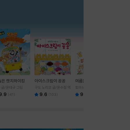
더보기
늘은 캣치하이킹
아이스크림이 꽁꽁
여름을 부탁해
 글/윤태규 그림
구도 노리코 글/윤수정 역
토마쓰리 글그림
9.9
9.6
9.8
(
41
)
(
103
)
(
24
)