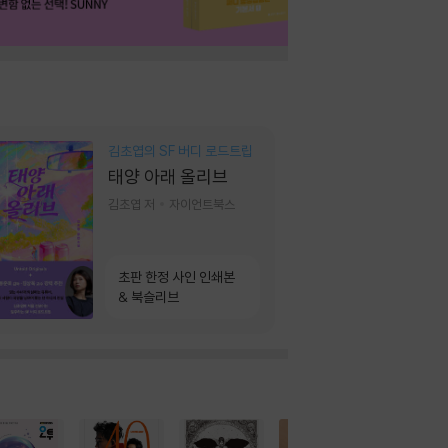
김초엽의 SF 버디 로드트립
태양 아래 올리브
김초엽 저
자이언트북스
초판 한정 사인 인쇄본
& 북슬리브