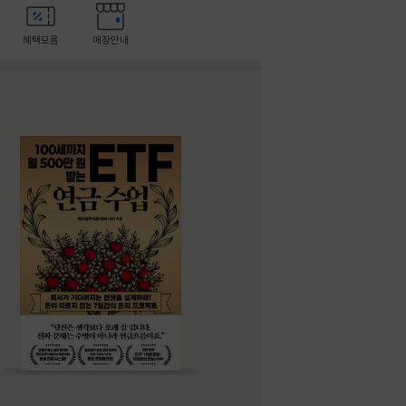
혜택모음
매장안내