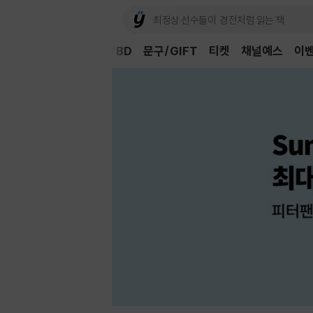
Book
CD/LP
DVD/BD
문구/GIFT
티켓
채널예스
이