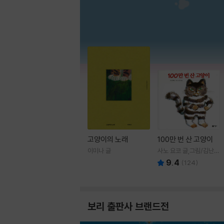
고양이의 노래
100만 번 산 고양이
이미나 글
사노 요코 글,그림/김난주
역
9.4
(
124
)
보리 출판사 브랜드전