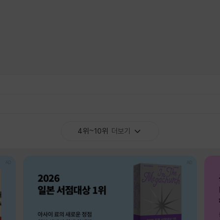
4위~10위
더보기