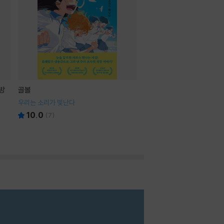
방
골볼
우리는 소리가 빛난다
10.0
(
7
)