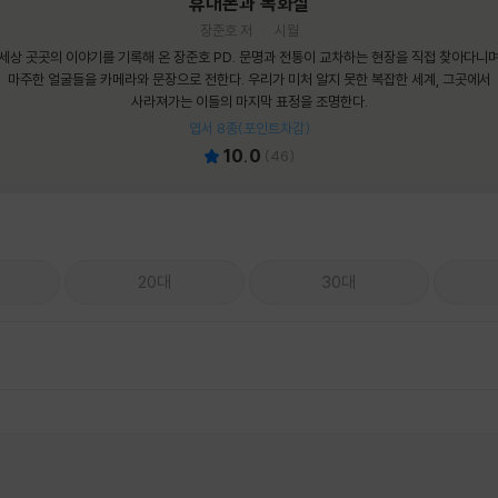
휴대폰과 독화살
장준호 저
시월
세상 곳곳의 이야기를 기록해 온 장준호 PD. 문명과 전통이 교차하는 현장을 직접 찾아다니
마주한 얼굴들을 카메라와 문장으로 전한다. 우리가 미처 알지 못한 복잡한 세계, 그곳에서
사라져가는 이들의 마지막 표정을 조명한다.
엽서 8종(포인트차감)
10.0
(
46
)
20대
30대