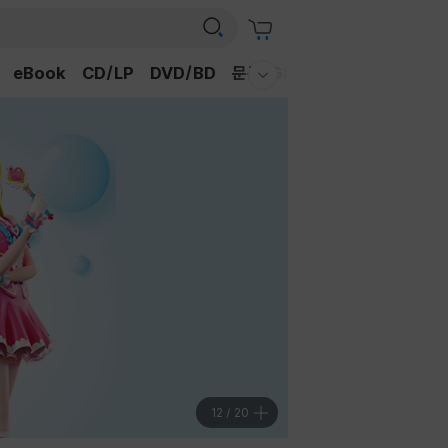
eBook
CD/LP
DVD/BD
문구/GIFT
티켓
채널예스
웰컴메뉴 모두보기
12
/
20