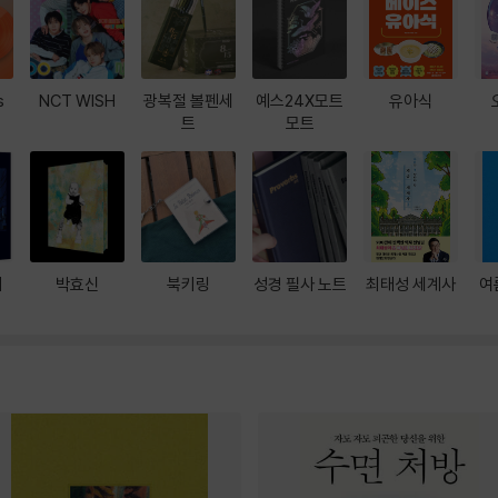
s
NCT WISH
광복절 볼펜세
예스24X모트
유아식
트
모트
대
박효신
북키링
성경 필사 노트
최태성 세계사
여