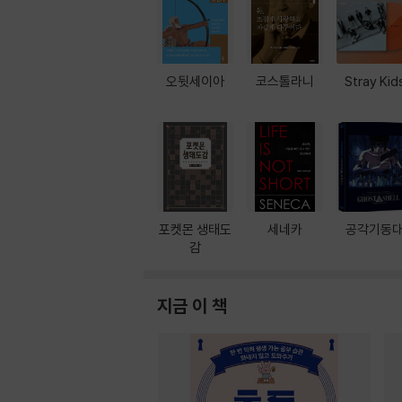
오뒷세이아
코스톨라니
Stray Kid
포켓몬 생태도
세네카
공각기동
감
지금 이 책