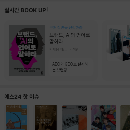
실시간 BOOK UP!
구매 장면을 선점하라
브랜드, AI의 언어로
말하라
박세용 저/정진호 그림
책만
AEO와 GEO로 설계하
는 브랜딩
예스24 핫 이슈