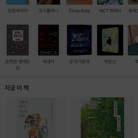
오뒷세이아
코스톨라니
Stray Kids
NCT WISH
광복
포켓몬 생태도
세네카
공각기동대
박효신
감
지금 이 책