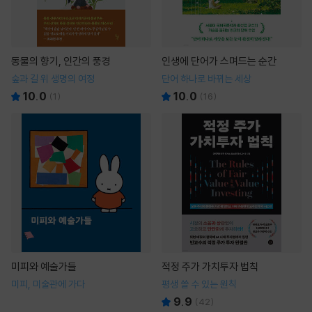
동물의 향기, 인간의 풍경
인생에 단어가 스며드는 순간
숲과 길 위 생명의 여정
단어 하나로 바뀌는 세상
10.0
10.0
(
1
)
(
16
)
미피와 예술가들
적정 주가 가치투자 법칙
미피, 미술관에 가다
평생 쓸 수 있는 원칙
9.9
(
42
)