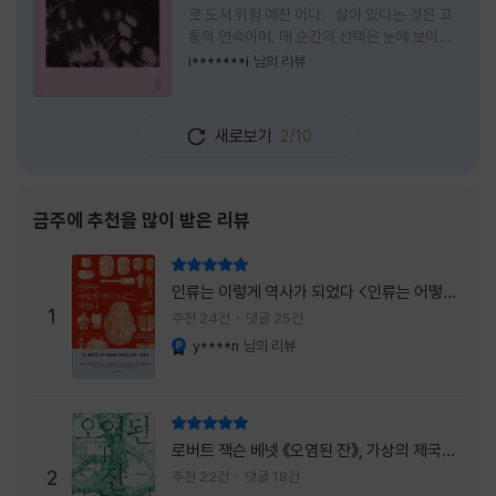
로 도서 위험 예찬 이다. 살아 있다는 것은 고
통의 연속이며, 매 순간의 선택은 눈에 보이지
않는 위험을 감수해야 한다는 것을 의미한다.
i*******i
님의 리뷰
무엇을 할 수 있을까. 무엇을 한다 한들 결국 실
패하게 될 것만 같은 삶 속에서 선뜻 무언가에
도전하고 미지의 세계로 발을 내딛기란 결코 쉬
새로보기
2/10
운 일이 아니다. 그러나 이 책을 읽다 보면 그 마
음이 조금씩 달라진다. 머리로는 아직도 '그것
을 선택해서는 안 된다'고 말하지만, 몸은 이미
내가 진실로 원했던 방향을 향해 움직이고 있을
금주에 추천을 많이 받은 리뷰
지도 모른다. 위험은 두려움의 대상이 아니라,
내가 진짜 원하는 삶으로 향하는 문 앞에 늘 함
리뷰 총점
께 서 있기 때문이다. 이 책은 프랑스의 철학
인류는 이렇게 역사가 되었다 <인류는 어떻게
자이자 정신분석가인 안 뒤푸르망
1
역사가 되었나>
추천 24건
댓글 25건
y****n
님의 리뷰
YES마니아 : 플래티넘
리뷰 총점
로버트 잭슨 베넷 《오염된 잔》, 가상의 제국이
주는 실감과 미스터리 사건의 치밀함이 이루어
2
추천 22건
댓글 18건