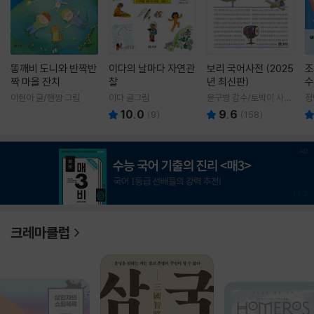
똥깨비 도니와 반짝반
이다의 날마다 자연관
보리 국어사전 (2025
조
짝 마을 잔치
찰
년 최신판)
수
이현아 글/핸짱 그림
이다 글그림
윤구병 감수/토박이 사전
정
편찬실 편
10.0
9.6
(
9
)
(
158
)
1
/
3
크레마클럽