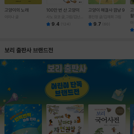
고양이의 노래
100만 번 산 고양이
고양이 해결사 깜냥 9
고
활
이미나 글
사노 요코 글,그림/김난주
홍민정 글/김재희 그림
렇
역
이
9.4
9.7
(
124
)
(
60
)
보리 출판사 브랜드전