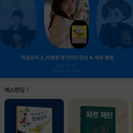
『마음요리 2』차영경 작가와의 만남 & 독후 활동
2026.09.05.
예스24 강서NC점
예스펀딩