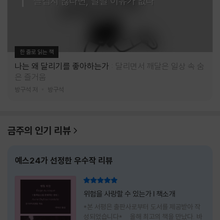
즐겁지 않다면, 달릴 이유가 없다
한 줄로 읽는 책
나는 왜 달리기를 좋아하는가
달리면서 깨달은 일상 속 숨
은 즐거움
방구석 저
방구석
금주의 인기 리뷰
예스24가 선정한 우수작 리뷰
리뷰 총점
위험을 사랑할 수 있는가 l 책소개
*본 서평은 출판사로부터 도서를 제공받아 작
성되었습니다* 올해 최고의 책을 만났다. 바