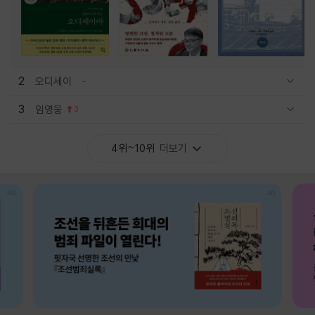
2
오디세이
관련상품 보이기/감축
3
임영웅
3
관련상품 보이기/감축
4위~10위
더보기