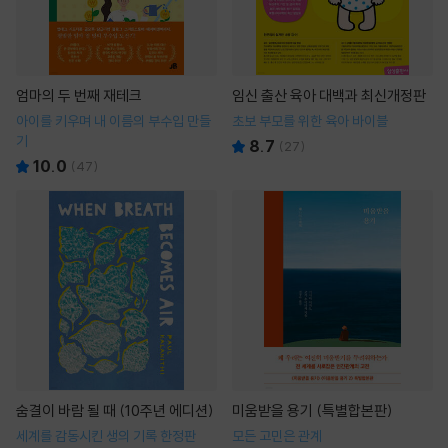
엄마의 두 번째 재테크
임신 출산 육아 대백과 최신개정판
아이를 키우며 내 이름의 부수입 만들
초보 부모를 위한 육아 바이블
기
8.7
(
27
)
10.0
(
47
)
숨결이 바람 될 때 (10주년 에디션)
미움받을 용기 (특별합본판)
세계를 감동시킨 생의 기록 한정판
모든 고민은 관계