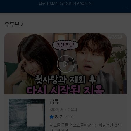
앱푸시/SMS 수신 동의 시 600원 더!
1
/
6
유튜브
급류
정대건 저
민음사
8.7
(
700
)
서로를 급류 속으로 끌어당기는 파멸적인 첫사