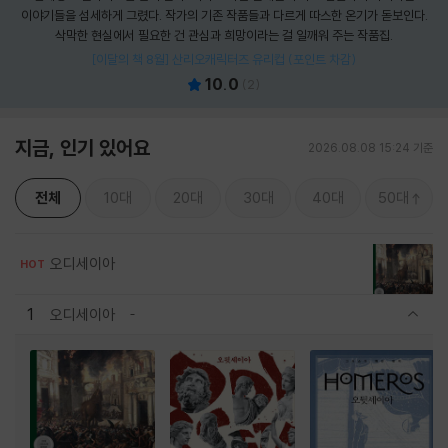
이야기들을 섬세하게 그렸다. 작가의 기존 작품들과 다르게 따스한 온기가 돋보인다.
삭막한 현실에서 필요한 건 관심과 희망이라는 걸 일깨워 주는 작품집.
[이달의 책 8월] 산리오캐릭터즈 유리컵 (포인트 차감)
10.0
(
2
)
지금, 인기 있어요
2026.08.08 15:24 기준
전체
10대
20대
30대
40대
50대
오디세이아
HOT
1
오디세이아
관련상품 보이기/감축