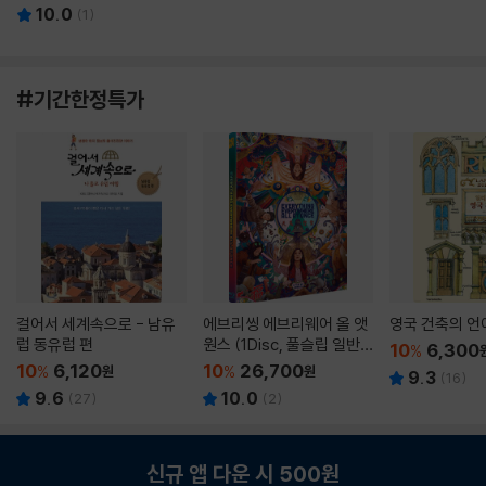
10.0
(
1
)
#기간한정특가
걸어서 세계속으로 - 남유
에브리씽 에브리웨어 올 앳
영국 건축의 언
럽 동유럽 편
원스 (1Disc, 풀슬립 일반
10
6,300
%
판) : 블루레이
10
6,120
10
26,700
%
원
%
원
9.3
(
16
)
9.6
10.0
(
27
)
(
2
)
신규 앱 다운 시 500원