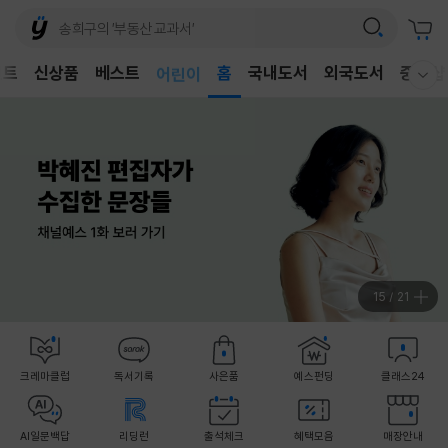
벤트
신상품
베스트
어린이
홈
국내도서
외국도서
중고샵
웰컴메뉴 모두보기
독후감
어린이
15
/
21
크레마클럽
독서기록
사은품
예스펀딩
클래스24
AI일문백답
리딩런
출석체크
혜택모음
매장안내