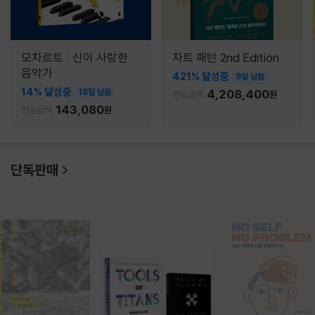
모차르트 : 신이 사랑한
차트 패턴 2nd Edition
음악가
421% 달성중
9일 남음
14% 달성중
18일 남음
4,208,400
펀딩금액
원
143,080
펀딩금액
원
단독판매