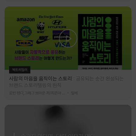
북트레일러
사람의 마음을 움직이는 스토리
공유되는 순간 완성되는
브랜드 스토리텔링의 원칙
로빈 랜디,그레그 브라운 저/최은아 역
알레