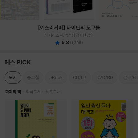
[예스리커버] 타이탄의 도구들
팀 페리스 저/박선령,정지현 공역
9.3
(
1,396
)
예스 PICK
도서
중고샵
eBook
CD/LP
DVD/BD
문구/GI
화제의 책
외국도서
세트도서