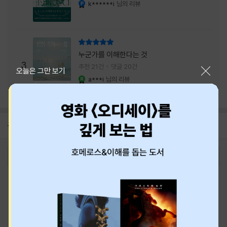
내는 최상의 시너지...
k******i
님의 리뷰
YES마니아 : 플래티넘
리뷰 총점
누군가를 이해한다는 것
3
추천 21건
댓글 20건
닫기
오늘은 그만 보기
a***i
님의 리뷰
YES마니아 : 로얄
공지
26년 NBCI 수상 안내
2026-08-01
로그인
최근 본 상품
주문/배송
고객센터 1544-3800
티켓 1544-6399
중고샵 1566-4295
eBook 1:1문의/채팅상담
예스이십사(주) 사업자 정보
이용약관
개인정보처리방침
청소년보호정책