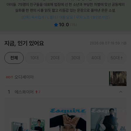
아이들. 75명의 친구들을 대표해 법정에 선 한 소년과 부당한 차별에 맞선 공동체의
실화를 한 편의 시를 읽듯 짧고 리듬감 있는 문장으로 풀어낸 운문 소설.
[단독] 독서집게 / L홀더 / 여름 담요 / 무지 노트 (포인트차감)
10.0
(
15
)
지금, 인기 있어요
2026.08.07 19:59 기준
전체
10대
20대
30대
40대
50대
오디세이아
HOT
1
에스콰이어
2
관련상품 보이기/감축