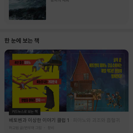
랑과의 재회
한 눈에 보는 책
카드뉴스로 보는 책
베토벤과 이상한 이야기 클럽 1
피아노와 괴조와 흡혈귀
허교범 글/변우재 그림
창비