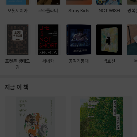
오뒷세이아
코스톨라니
Stray Kids
NCT WISH
광복
포켓몬 생태도
세네카
공각기동대
박효신
감
지금 이 책