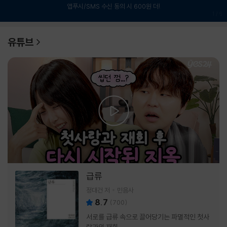
앱푸시/SMS 수신 동의 시 600원 더!
1
/
6
유튜브
급류
정대건 저
민음사
8.7
(
700
)
서로를 급류 속으로 끌어당기는 파멸적인 첫사