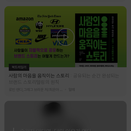
북트레일러
사람의 마음을 움직이는 스토리
공유되는 순간 완성되는
브랜드 스토리텔링의 원칙
로빈 랜디,그레그 브라운 저/최은아 역
알레