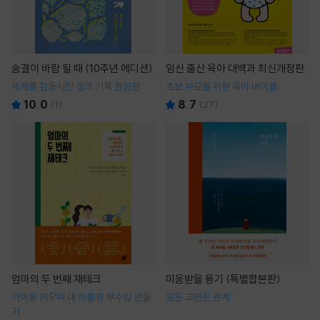
숨결이 바람 될 때 (10주년 에디션)
임신 출산 육아 대백과 최신개정판
세계를 감동시킨 생의 기록 한정판
초보 부모를 위한 육아 바이블
10.0
8.7
(
1
)
(
27
)
엄마의 두 번째 재테크
미움받을 용기 (특별합본판)
아이를 키우며 내 이름의 부수입 만들
모든 고민은 관계
기