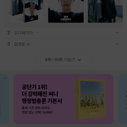
2
오디세이아
관련상품 보이기/감축
3
임영웅
2
관련상품 보이기/감축
4위~10위
더보기