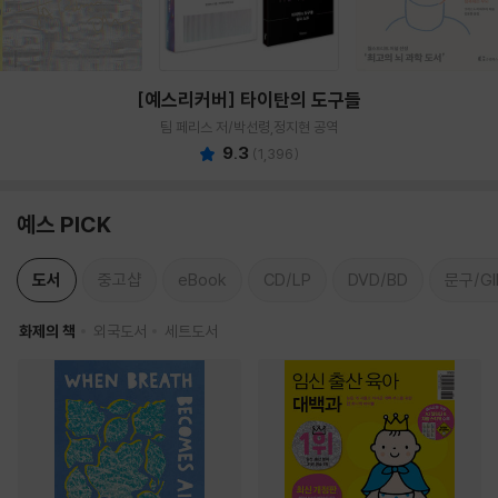
[예스리커버] 타이탄의 도구들
팀 페리스 저/박선령,정지현 공역
9.3
(
1,396
)
예스 PICK
도서
중고샵
eBook
CD/LP
DVD/BD
문구/GI
화제의 책
외국도서
세트도서