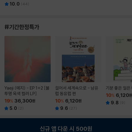
10.0
(
44
)
#기간한정특가
Yaeji (예지) - EP 1+2 [불
걸어서 세계속으로 - 남유
기분 좋은 일은
투명 옥색 컬러 LP]
럽 동유럽 편
10
6,120
%
19
36,300
10
6,120
%
원
%
원
9.8
(
9
)
5.0
9.6
(
2
)
(
27
)
신규 앱 다운 시 500원