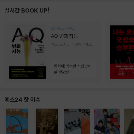
실시간 BOOK UP!
IQ→EQ→AQ
AQ 변화지능
리즈 트랜 저/한미선 역
알에이치코리아(RHK)
변화에 익숙한 사람만이
살아남는다
예스24 핫 이슈