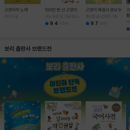
고양이의 노래
100만 번 산 고양이
고양이 해결사 깜냥 9
고
활
이미나 글
사노 요코 글,그림/김난주
홍민정 글/김재희 그림
렇
역
이
9.4
9.7
(
124
)
(
60
)
보리 출판사 브랜드전