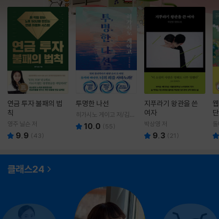
연금 투자 불패의 법
투명한 나선
지푸라기 왕관을 쓴
웹
칙
여자
단
히가시노 게이고 저/김선
영 역
영주 닐슨 저
박상영 저
돌
10.0
(
55
)
9.9
9.3
(
43
)
(
21
)
클래스24