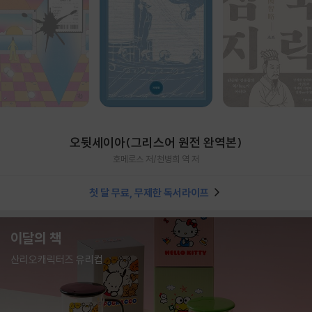
오뒷세이아(그리스어 원전 완역본)
호메로스 저/천병희 역 저
첫 달 무료, 무제한 독서라이프
이달의 책
산리오캐릭터즈 유리컵