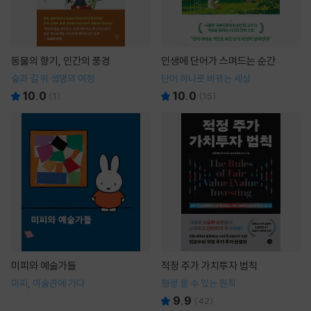
동물의 향기, 인간의 풍경
인생에 단어가 스며드는 순간
숲과 길 위 생명의 여정
단어 하나로 바뀌는 세상
10.0
10.0
(
1
)
(
15
)
미피와 예술가들
적정 주가 가치투자 법칙
미피, 미술관에 가다
평생 쓸 수 있는 원칙
9.9
(
42
)