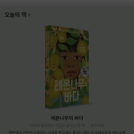
오늘의 책
레몬나무의 바다
마리아 돌로레스 아길라 글/김난령 역
밝은미래
피부색과 언어가 다르다는 이유로 학교에서 쫓겨난 열두 살 로베르토와 멕시코계