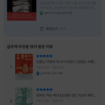
등껍질을 달고 사는 세계, 교통사고 후 천사를
만난 남자, 고인이 남긴 영상이 재생되는 장례
식장에서 똥을 싼 개. 이 책에는 몇 줄만 읽어도
w*******9
님의 리뷰
YES마니아 : 로얄
그다음 장면이 궁금해지는 이야기들이 가득하
다. 한 편만 읽고 덮으려 했는데, 다음 이야기로
넘어가 있었다. 소설을 읽으면서 잘 만든 단편
새로보기
1/10
애니메이션 여러 편을 차례로 보는 기분이 들었
다. (이건 저자가 픽사 애니메이터라는 소개 글
을 봐서 더 그렇게 생각했을 수도 있다.) 장면은
선명하게 그려졌고, 한 편이 끝날 때마다 질문
금주에 추천을 많이 받은 리뷰
이 뒤따라왔다. 감출 수 없는 세계는 더 다정할
까 「등껍질」의 세계에서 사람들은 저마다 다른
리뷰 총점
등껍질을 달고 살아간다. 몸의 일부이면서 한
인류는 이렇게 역사가 되었다 <인류는 어떻게
사람을 표현하는 수단
1
역사가 되었나>
추천 24건
댓글 25건
y****n
님의 리뷰
YES마니아 : 플래티넘
리뷰 총점
로버트 잭슨 베넷 《오염된 잔》, 가상의 제국이
주는 실감과 미스터리 사건의 치밀함이 이루어
2
추천 22건
댓글 18건