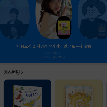
『마음요리 2』차영경 작가와의 만남 & 독후 활동
2026.09.05.
예스24 강서NC점
예스펀딩