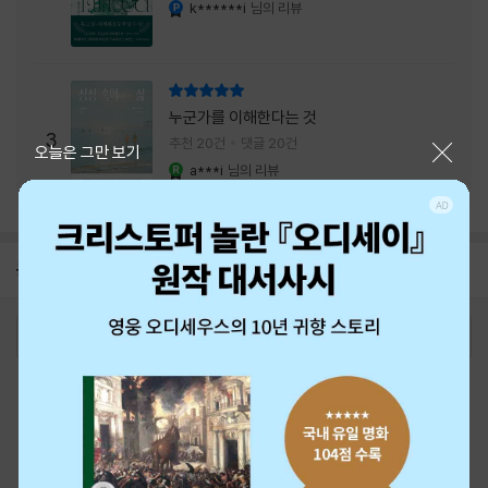
내는 최상의 시너지...
k******i
님의 리뷰
YES마니아 : 플래티넘
리뷰 총점
누군가를 이해한다는 것
3
추천 20건
댓글 20건
닫기
오늘은 그만 보기
a***i
님의 리뷰
YES마니아 : 로얄
공지
26년 NBCI 수상 안내
2026-08-01
로그인
최근 본 상품
주문/배송
고객센터 1544-3800
티켓 1544-6399
중고샵 1566-4295
eBook 1:1문의/채팅상담
예스이십사(주) 사업자 정보
이용약관
개인정보처리방침
청소년보호정책