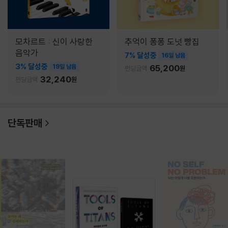
모차르트 : 신이 사랑한
추억이 퐁퐁 도넛 빵집
음악가
7% 달성중
16일 남음
3% 달성중
19일 남음
65,200
펀딩금액
원
32,240
펀딩금액
원
단독판매