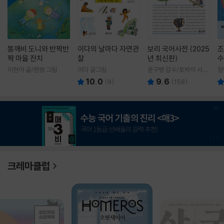
똥깨비 도니와 반짝반
이다의 날마다 자연관
보리 국어사전 (2025
조
짝 마을 잔치
찰
년 최신판)
수
이현아 글/핸짱 그림
이다 글그림
윤구병 감수/토박이 사전
정
편찬실 편
10.0
9.6
(
9
)
(
158
)
1
/
3
크레마클럽