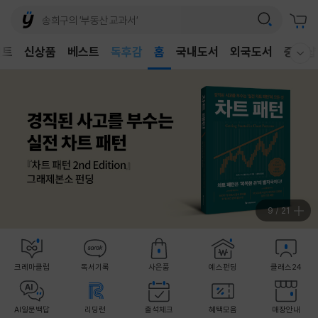
벤트
신상품
베스트
어린이
홈
국내도서
외국도서
중고샵
웰컴메뉴 모두보기
독후감
어린이
9
/
21
크레마클럽
독서기록
사은품
예스펀딩
클래스24
AI일문백답
리딩런
출석체크
혜택모음
매장안내