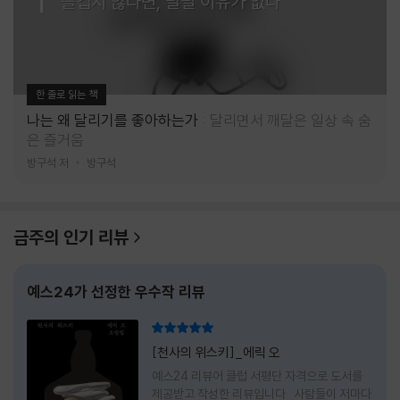
즐겁지 않다면, 달릴 이유가 없다
한 줄로 읽는 책
나는 왜 달리기를 좋아하는가
달리면서 깨달은 일상 속 숨
은 즐거움
방구석 저
방구석
금주의 인기 리뷰
예스24가 선정한 우수작 리뷰
리뷰 총점
[천사의 위스키]_에릭 오
예스24 리뷰어 클럽 서평단 자격으로 도서를
제공받고 작성한 리뷰입니다 사람들이 저마다