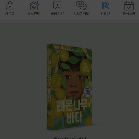
사은품
예스펀딩
클래스24
AI일문백답
리딩런
출석체크