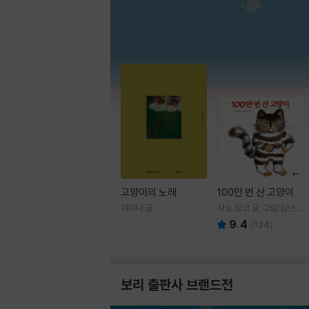
고양이의 노래
100만 번 산 고양이
이미나 글
사노 요코 글,그림/김난주
역
9.4
(
124
)
보리 출판사 브랜드전