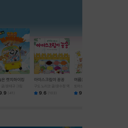
더보기
늘은 캣치하이킹
아이스크림이 꽁꽁
여름을 부탁해
 글/윤태규 그림
구도 노리코 글/윤수정 역
토마쓰리 글그림
9.9
9.6
9.8
(
41
)
(
103
)
(
24
)