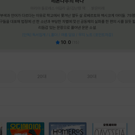
레몬나무의 바다
마리아 돌로레스 아길라 글/김난령 역
밝은미래
부색과 언어가 다르다는 이유로 학교에서 쫓겨난 열두 살 로베르토와 멕시코계 아이들. 75
구들을 대표해 법정에 선 한 소년과 부당한 차별에 맞선 공동체의 실화를 한 편의 시를 읽듯 
리듬감 있는 문장으로 풀어낸 운문 소설.
[단독] 독서집게 / L홀더 / 여름 담요 / 무지 노트 (포인트차감)
10.0
(
15
)
20대
30대