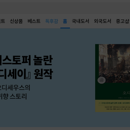
벤트
신상품
베스트
어린이
홈
국내도서
외국도서
중고샵
독후감
어린이