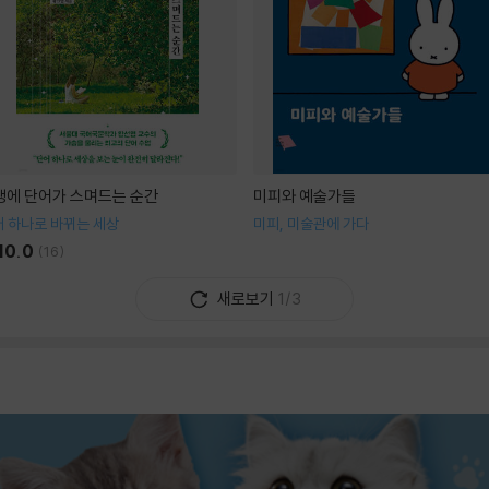
생에 단어가 스며드는 순간
미피와 예술가들
 하나로 바뀌는 세상
미피, 미술관에 가다
10.0
(
16
)
새로보기
1/3