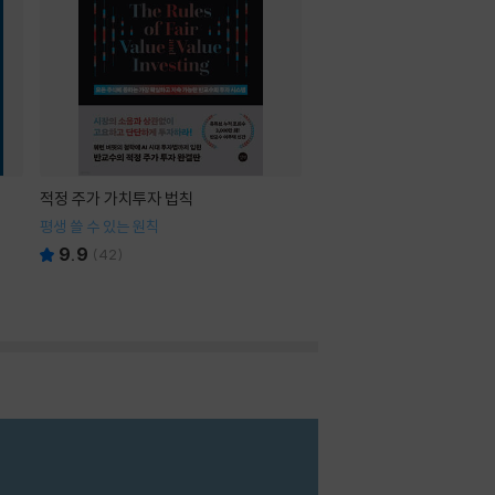
적정 주가 가치투자 법칙
평생 쓸 수 있는 원칙
9.9
(
42
)