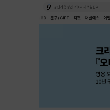
Book
CD/LP
DVD/BD
문구/GIFT
티켓
채널예스
이