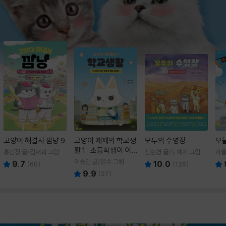
고양이 해결사 깜냥 9
고양이 제제의 학교생
모두의 수영장
오
활 1 : 초등학생이 이
홍민정 글/김재희 그림
신현경 글/노예지 그림
서율
렇게 힘들 줄이야
이승민 글/온수 그림
9.7
10.0
(
60
)
(
126
)
9.9
(
27
)