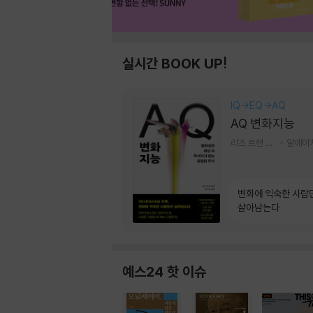
실시간 BOOK UP!
IQ→EQ→AQ
AQ 변화지능
리즈 트랜 저/한미선 역
변화에 익숙한 사람
살아남는다
예스24 핫 이슈