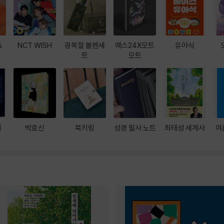
s
NCT WISH
광복절 볼펜세
예스24X모트
유아식
트
모트
대
박효신
북키링
성경 필사 노트
최태성 세계사
여