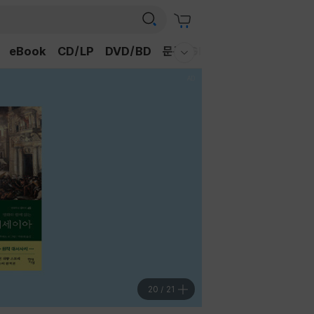
eBook
CD/LP
DVD/BD
문구/GIFT
티켓
채널예스
웰컴메뉴 모두보기
20
/
21