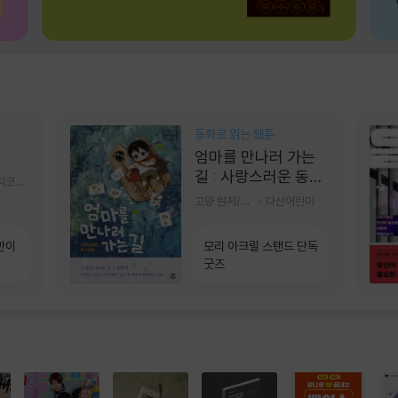
동화로 읽는 웹툰
엄마를 만나러 가는
길 : 사랑스러운 동그
알에이치코리아(RHK)
라미
고먕 원저/김영리 글
다산어린이
만이
모리 아크릴 스탠드 단독
굿즈