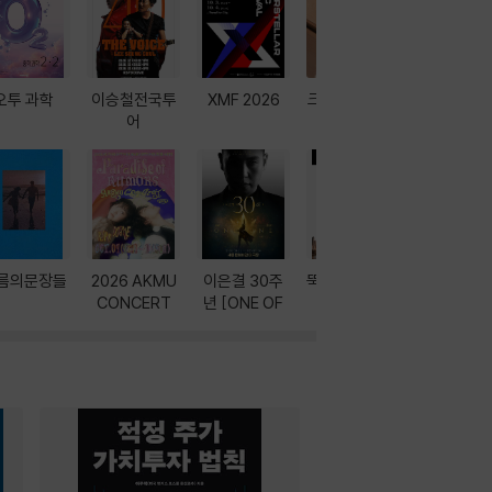
오투 과학
이승철전국투
XMF 2026
크레마 이북 리
방학에는 
어
더기
포터
름의문장들
2026 AKMU
이은결 30주
뚝딱! AI 3대장
이달의 인
CONCERT
년 [ONE OF
과
ONE]