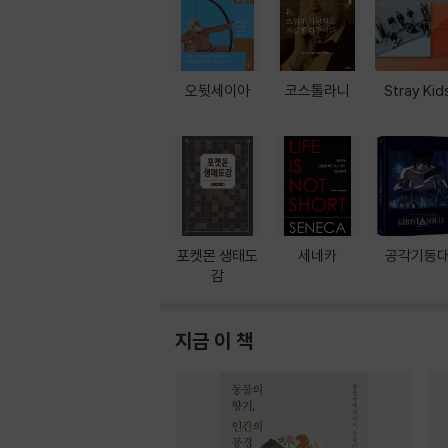
오뒷세이아
코스톨라니
Stray Kid
포켓몬 생태도
세네카
공각기동
감
지금 이 책