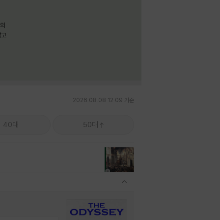
명의
짧고
2026.08.08 12:09 기준
40대
50대
관련상품 보이기/감축