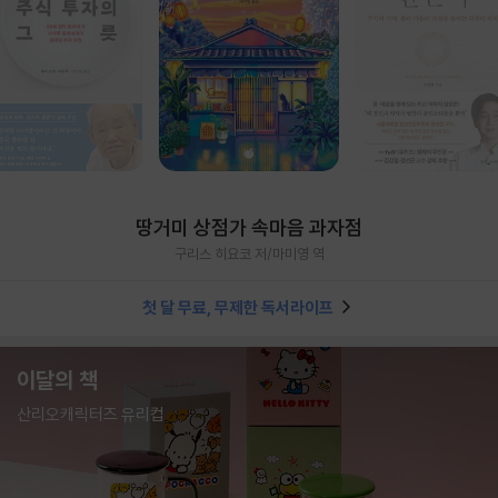
땅거미 상점가 속마음 과자점
구리스 히요코 저/마미영 역
첫 달 무료, 무제한 독서라이프
이달의 책
산리오캐릭터즈 유리컵