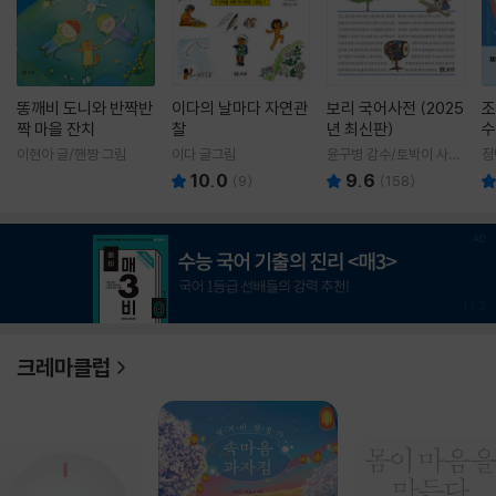
똥깨비 도니와 반짝반
이다의 날마다 자연관
보리 국어사전 (2025
조
짝 마을 잔치
찰
년 최신판)
수
이현아 글/핸짱 그림
이다 글그림
윤구병 감수/토박이 사전
정
편찬실 편
10.0
9.6
(
9
)
(
158
)
1
/
3
크레마클럽