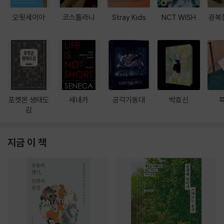
오뒷세이아
코스톨라니
Stray Kids
NCT WISH
광복
포켓몬 생태도
세네카
공각기동대
박효신
감
지금 이 책