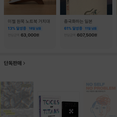
이젤 원목 노트북 거치대
중국화하는 일본
13% 달성중
61% 달성중
18일 남음
11일 남음
63,000
607,500
펀딩금액
원
펀딩금액
원
단독판매