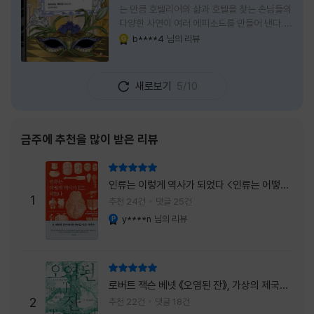
는 만큼 호텔리어의 삶과 호텔을 찾는 손님들의
다양한 사연이 여러 에피소드를 만들어 낸다.
주인공은 호텔리어로서의 완벽함을 꿈꾸는 야
b****4
님의 리뷰
YES마니아 : 골드
마기시 나오미와 닛타 고스케다. 물론 고스케는
네 번째 이야기까지는 형사였다. 사건을 해결하
는 과정에서 나오미가 다치게 되자, 고스케는
새로보기
5/10
모든 책임을 지고 형사직에서 물러난다. 하지만
그동안 호텔에서 쌓은 인연 덕분에 호텔 코르테
시아 도쿄에서 함께 일해 보지 않겠느냐는 제안
을 받게 된다. 그렇게 끝난 4권 이후, 나는 5권
금주에 추천을 많이 받은 리뷰
이 출간되기만을 기다렸다. 형사가 아닌 호텔리
어가 된 닛타 고스케의 모습이 무척 궁금했기
리뷰 총점
때문이다. 그동안 호텔에서 잠복 수사를 하며
인류는 이렇게 역사가 되었다 <인류는 어떻게
어설픈 호텔리어의 가면을 쓰고 있었다면, 이제
1
역사가 되었나>
추천 24건
댓글 25건
는 가면
y****n
님의 리뷰
YES마니아 : 플래티넘
리뷰 총점
로버트 잭슨 베넷 《오염된 잔》, 가상의 제국이
주는 실감과 미스터리 사건의 치밀함이 이루어
2
추천 22건
댓글 18건