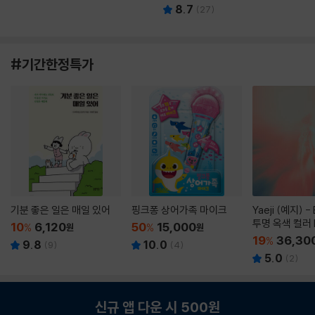
8.7
(
27
)
#기간한정특가
기분 좋은 일은 매일 있어
핑크퐁 상어가족 마이크
Yaeji (예지) -
투명 옥색 컬러 
10
6,120
50
15,000
%
원
%
원
19
36,30
%
9.8
10.0
(
9
)
(
4
)
5.0
(
2
)
신규 앱 다운 시 500원