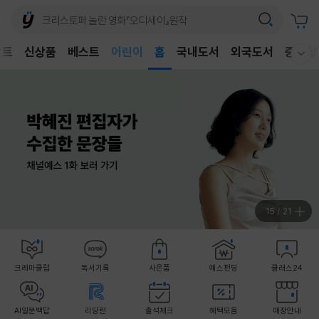
어린이
벤트
신상품
베스트
홈
국내도서
외국도서
중고샵
독후감
웰컴메뉴 모두보기
어린이
15
/
21
크레마클럽
독서기록
사은품
예스펀딩
클래스24
AI일문백답
리딩런
출석체크
혜택모음
매장안내