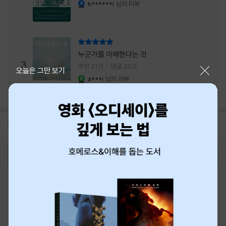
내는 최상의 시너지...
k******i
님의 리뷰
YES마니아 : 플래티넘
리뷰 총점
누군가를 이해한다는 것
3
추천 21건
댓글 20건
닫기
오늘은 그만 보기
a***i
님의 리뷰
YES마니아 : 로얄
공지
26년 NBCI 수상 안내
2026-08-01
로그인
최근 본 상품
주문/배송
고객센터 1544-3800
티켓 1544-6399
중고샵 1566-4295
eBook 1:1문의/채팅상담
예스이십사(주) 사업자 정보
이용약관
개인정보처리방침
청소년보호정책