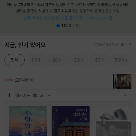
아이들. 75명의 친구들을 대표해 법정에 선 한 소년과 부당한 차별에 맞선 공동체의
실화를 한 편의 시를 읽듯 짧고 리듬감 있는 문장으로 풀어낸 운문 소설.
[단독] 독서집게 / L홀더 / 여름 담요 / 무지 노트 (포인트차감)
10.0
(
15
)
지금, 인기 있어요
2026.08.08 03:18 기준
전체
10대
20대
30대
40대
50대
오디세이아
HOT
1
히가시노 게이고
관련상품 보이기/감축