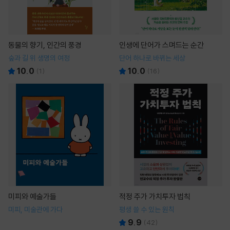
동물의 향기, 인간의 풍경
인생에 단어가 스며드는 순간
숲과 길 위 생명의 여정
단어 하나로 바뀌는 세상
10.0
10.0
(
1
)
(
16
)
미피와 예술가들
적정 주가 가치투자 법칙
미피, 미술관에 가다
평생 쓸 수 있는 원칙
9.9
(
42
)