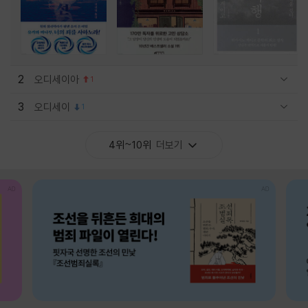
2
오디세이아
1
관련상품 보이기/감축
3
오디세이
1
관련상품 보이기/감축
4위~10위
더보기