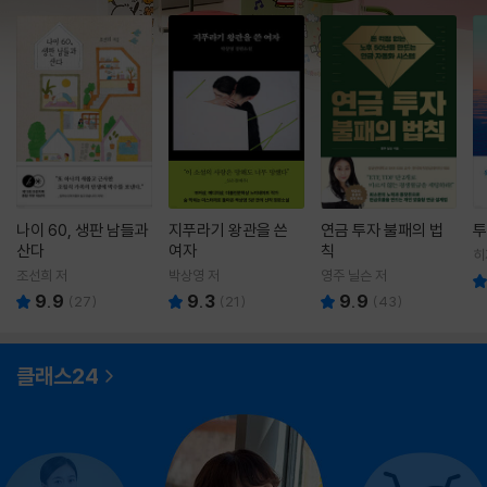
나이 60, 생판 남들과
지푸라기 왕관을 쓴
연금 투자 불패의 법
투
산다
여자
칙
히
영
조선희 저
박상영 저
영주 닐슨 저
9.9
9.3
9.9
(
27
)
(
21
)
(
43
)
클래스24