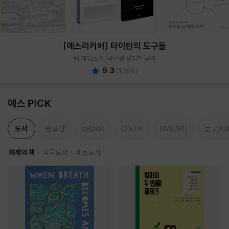
[예스리커버] 타이탄의 도구들
팀 페리스 저/박선령,정지현 공역
9.3
(
1,396
)
예스 PICK
도서
중고샵
eBook
CD/LP
DVD/BD
문구/GI
화제의 책
외국도서
세트도서