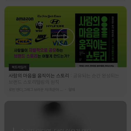
북트레일러
사람의 마음을 움직이는 스토리
공유되는 순간 완성되는
브랜드 스토리텔링의 원칙
로빈 랜디,그레그 브라운 저/최은아 역
알레