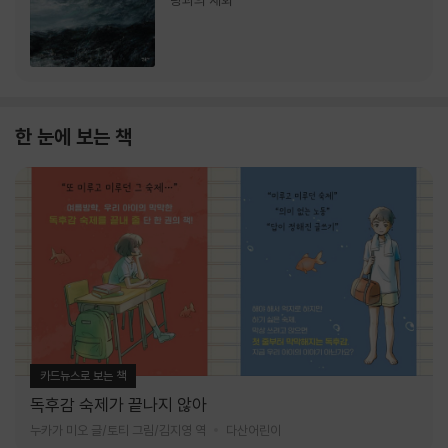
랑과의 재회
한 눈에 보는 책
카드뉴스로 보는 책
독후감 숙제가 끝나지 않아
누카가 미오 글/토티 그림/김지영 역
다산어린이