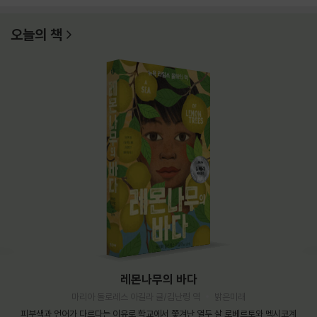
오늘의 책
레몬나무의 바다
마리아 돌로레스 아길라 글/김난령 역
밝은미래
피부색과 언어가 다르다는 이유로 학교에서 쫓겨난 열두 살 로베르토와 멕시코계