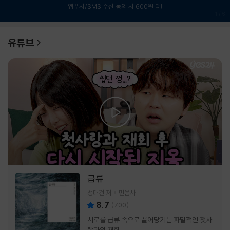
앱푸시/SMS 수신 동의 시 600원 더!
1
/
6
유튜브
급류
정대건 저
민음사
8.7
(
700
)
서로를 급류 속으로 끌어당기는 파멸적인 첫사