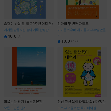
숨결이 바람 될 때 (10주년 에디션)
엄마의 두 번째 재테크
세계를 감동시킨 생의 기록 한정판
아이를 키우며 내 이름의 부수입 만들
기
10.0
(
1
)
10.0
(
47
)
미움받을 용기 (특별합본판)
임신 출산 육아 대백과 최신개정판
모든 고민은 관계
초보 부모를 위한 육아 바이블