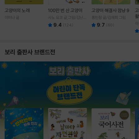
고양이의 노래
100만 번 산 고양이
고양이 해결사 깜냥 9
고
활
이미나 글
사노 요코 글,그림/김난주
홍민정 글/김재희 그림
렇
역
이
9.4
9.7
(
124
)
(
60
)
보리 출판사 브랜드전