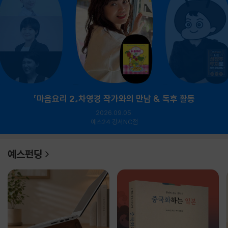
『마음요리 2』차영경 작가와의 만남 & 독후 활동
2026.09.05.
예스24 강서NC점
예스펀딩