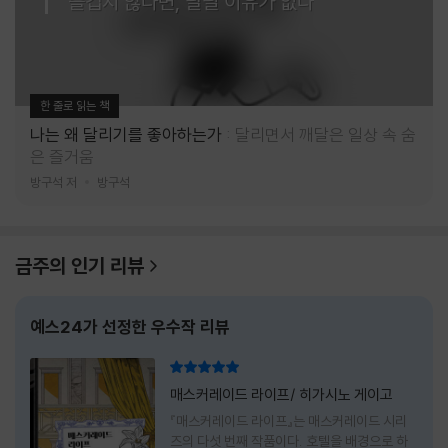
즐겁지 않다면, 달릴 이유가 없다
한 줄로 읽는 책
나는 왜 달리기를 좋아하는가
달리면서 깨달은 일상 속 숨
은 즐거움
방구석 저
방구석
금주의 인기 리뷰
예스24가 선정한 우수작 리뷰
리뷰 총점
매스커레이드 라이프/ 히가시노 게이고
『매스커레이드 라이프』는 매스커레이드 시리
즈의 다섯 번째 작품이다. 호텔을 배경으로 하