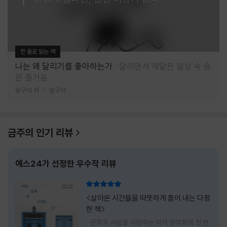
한 줄로 읽는 책
나는 왜 달리기를 좋아하는가
달리면서 깨달은 일상 속 숨
은 즐거움
방구석 저
방구석
금주의 인기 리뷰
예스24가 선정한 우수작 리뷰
리뷰 총점
<살아온 시간들을 따뜻하게 품어 내는 다정
한 책>
-문학과 사람을 사랑하는 작가 강미희의 첫 번