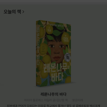
오늘의 책
레몬나무의 바다
마리아 돌로레스 아길라 글/김난령 역
밝은미래
피부색과 언어가 다르다는 이유로 학교에서 쫓겨난 열두 살 로베르토와 멕시코계