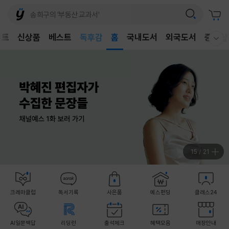
어린이
벤트
신상품
베스트
독후감
홈
국내도서
외국도서
중고샵
웰컴메뉴 모두보기
어린이
16
/
21
크레마클럽
독서기록
사은품
예스펀딩
클래스24
AI일문백답
리딩런
출석체크
혜택모음
매장안내