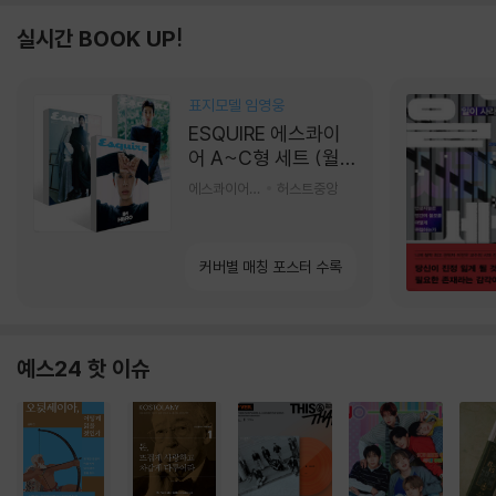
실시간 BOOK UP!
표지모델 임영웅
ESQUIRE 에스콰이
어 A~C형 세트 (월
간) : 9월 [2026]
에스콰이어편집부 편
허스트중앙
커버별 매칭 포스터 수록
예스24 핫 이슈