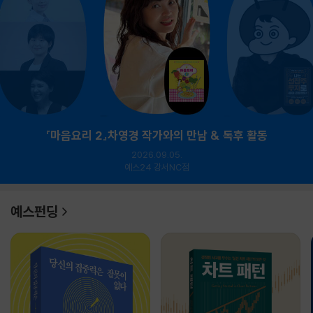
『마음요리 2』차영경 작가와의 만남 & 독후 활동
2026.09.05.
예스24 강서NC점
예스펀딩