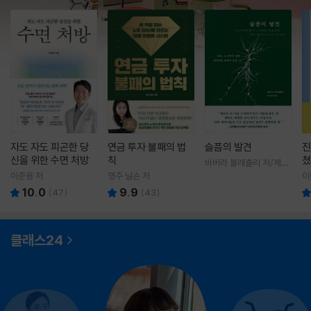
자도 자도 피곤한 당
연금 투자 불패의 법
슬픔의 발견
진
신을 위한 수면 처방
칙
쳤
바버라 블래츨리 저/제효
영 역
이준용 저
영주 닐슨 저
이
10.0
9.9
(
47
)
(
43
)
클래스24