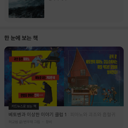
한 눈에 보는 책
카드뉴스로 보는 책
베토벤과 이상한 이야기 클럽 1
피아노와 괴조와 흡혈귀
허교범 글/변우재 그림
창비