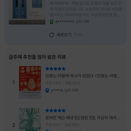
째 에세이북- 책을 덮고도 한동안 마음 깊은 곳
에 여운이 남았습니다. 누군가의 지나온 시간을
들려주는 에세이이면서도, 이상하리만치 읽는
사람 자신의 삶을 다시 돌아보게 만드는 책이었
d*******3
님의 리뷰
YES마니아 : 로얄
습니다. 그래서 이 책은 단순히 한 사람의 기록
으로 머물지 않고, 각자의 상처와 후회, 다 지나
새로보기
7/10
온 줄 알았던 마음의 결을 가만히 비추는 거울
처럼 다가왔습니다. 무엇보다 좋았던 점은 이
책이 큰 목소리로 삶의 답을 가르치려 하지 않
는다는 것, 대신 지나온 시간 속에서 비로소 알
금주에 추천을 많이 받은 리뷰
아차리게 되는 감정들, 놓아야 지켜지는 것들이
있고 무너지지 않는 것보다 다시 일어서는 일이
리뷰 총점
더 중요하다는 사실을 담담하게 보여줍니다. 그
인류는 이렇게 역사가 되었다 <인류는 어떻게
래서 읽는 내내 위로가 과장되지 않았고, 오히
1
역사가 되었나>
추천 24건
댓글 25건
려 그 절제된 진심 덕분에 더 오래 마음에 남았
y****n
님의 리뷰
YES마니아 : 플래티넘
습니다. 책 곳곳에
리뷰 총점
로버트 잭슨 베넷 《오염된 잔》, 가상의 제국이
주는 실감과 미스터리 사건의 치밀함이 이루어
2
추천 22건
댓글 18건
내는 최상의 시너지...
YES마니아 : 플래티넘