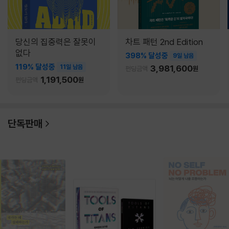
당신의 집중력은 잘못이
차트 패턴 2nd Edition
없다
398% 달성중
9일 남음
119% 달성중
11일 남음
3,981,600
펀딩금액
원
1,191,500
펀딩금액
원
단독판매