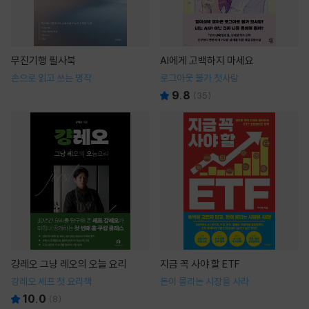
무진기행 필사북
AI에게 고백하지 마세요
손으로 읽고 쓰는 명작
로그아웃 불가 첫사랑
9.8
(
35
)
걍레오 그냥 레오의 오늘 요리
지금 꼭 사야 할 ETF
강레오 셰프 첫 요리책
돈이 몰리는 시장을 사라
10.0
(
8
)