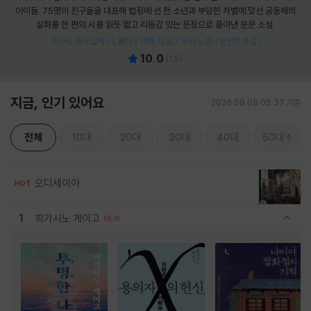
아이들. 75명의 친구들을 대표해 법정에 선 한 소년과 부당한 차별에 맞선 공동체의
실화를 한 편의 시를 읽듯 짧고 리듬감 있는 문장으로 풀어낸 운문 소설.
[단독] 독서집게 / L홀더 / 여름 담요 / 무지 노트 (포인트차감)
10.0
(
15
)
지금, 인기 있어요
2026.08.08 05:37 기준
전체
10대
20대
30대
40대
50대
오디세이아
HOT
1
히가시노 게이고
관련상품 보이기/감축