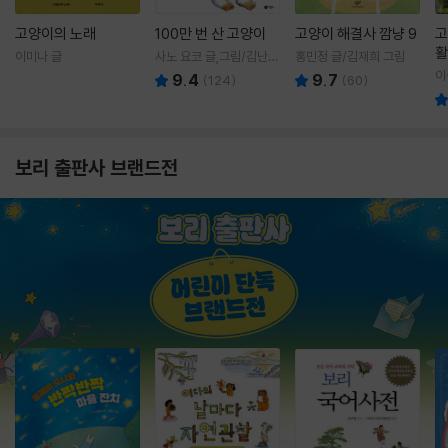
고양이의 노래
100만 번 산 고양이
고양이 해결사 깜냥 9
고
활
이미나 글
사노 요코 글,그림/김난주
홍민정 글/김재희 그림
렇
역
이
9.4
9.7
(
124
)
(
60
)
보리 출판사 브랜드전