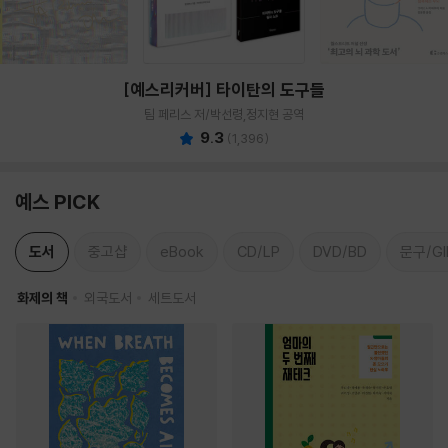
[예스리커버] 타이탄의 도구들
팀 페리스 저/박선령,정지현 공역
9.3
(
1,396
)
예스 PICK
도서
중고샵
eBook
CD/LP
DVD/BD
문구/GI
화제의 책
외국도서
세트도서