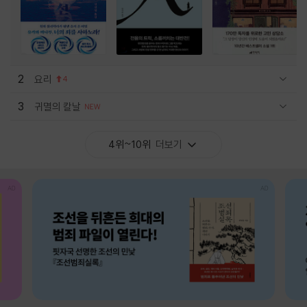
2
요리
4
관련상품 보이기/감축
3
귀멸의 칼날
관련상품 보이기/감축
4위~10위
더보기