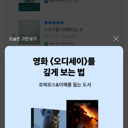
k******i
님의 리뷰
리뷰 총점
누군가를 이해한다는 것
3
추천 21건
댓글 20건
닫기
오늘은 그만 보기
a***i
님의 리뷰
YES마니아 : 로얄
공지
8월 신용카드 무이자할부 안내
2026-08-01
로그인
최근 본 상품
주문/배송
고객센터 1544-3800
티켓 1544-6399
중고샵 1566-4295
eBook 1:1문의/채팅상담
예스이십사(주) 사업자 정보
이용약관
개인정보처리방침
청소년보호정책