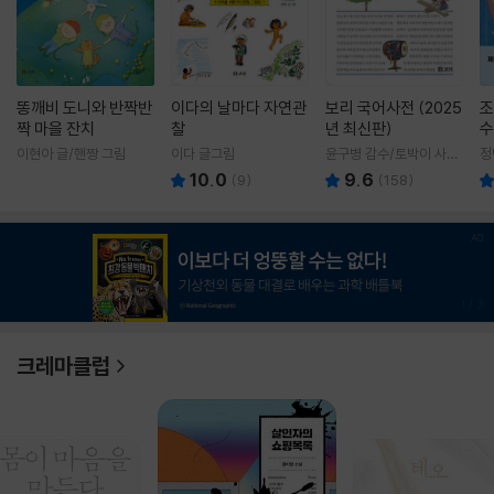
똥깨비 도니와 반짝반
이다의 날마다 자연관
보리 국어사전 (2025
조
짝 마을 잔치
찰
년 최신판)
수
이현아 글/핸짱 그림
이다 글그림
윤구병 감수/토박이 사전
정
편찬실 편
10.0
9.6
(
9
)
(
158
)
1
/
3
크레마클럽