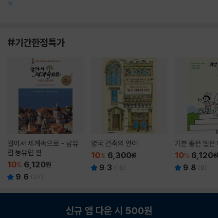
께
#기간한정특가
걸어서 세계속으로 - 남유
영국 건축의 언어
기분 좋은 일은
럽 동유럽 편
10
6,300
10
6,120
%
원
%
10
6,120
%
원
9.3
9.8
(
16
)
(
9
)
9.6
(
27
)
신규 앱 다운 시 500원