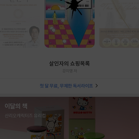
살인자의 쇼핑목록
강지영 저
첫 달 무료, 무제한 독서라이프
이달의 책
산리오캐릭터즈 유리컵