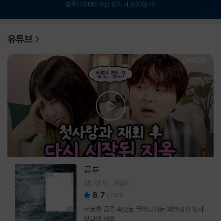
앱푸시/SMS 수신 동의 시 600원 더!
1
/
6
유튜브
급류
정대건 저
민음사
8.7
(
700
)
서로를 급류 속으로 끌어당기는 파멸적인 첫사
랑과의 재회