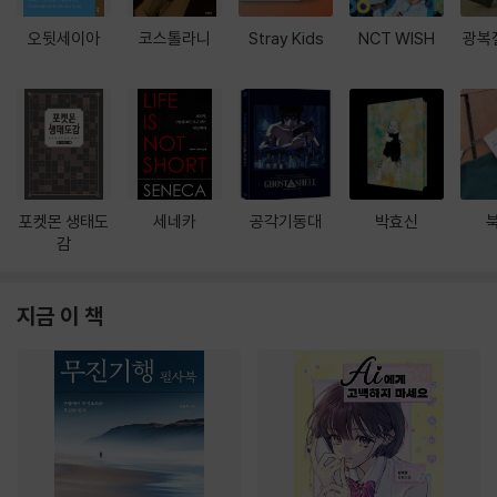
오뒷세이아
코스톨라니
Stray Kids
NCT WISH
광복
포켓몬 생태도
세네카
공각기동대
박효신
감
지금 이 책