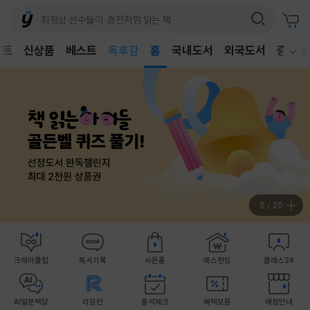
어린이
독후감
벤트
신상품
베스트
홈
국내도서
외국도서
중고샵
어린이
웰컴메뉴 모두보기
6
/
20
크레마클럽
독서기록
사은품
예스펀딩
클래스24
AI일문백답
리딩런
출석체크
혜택모음
매장안내