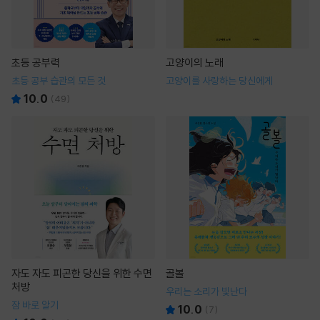
초등 공부력
고양이의 노래
초등 공부 습관의 모든 것
고양이를 사랑하는 당신에게
10.0
(
49
)
자도 자도 피곤한 당신을 위한 수면
골볼
처방
우리는 소리가 빛난다
잠 바로 알기
10.0
(
7
)