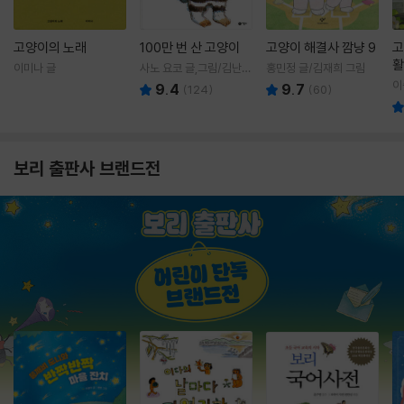
고양이의 노래
100만 번 산 고양이
고양이 해결사 깜냥 9
고
활
이미나 글
사노 요코 글,그림/김난주
홍민정 글/김재희 그림
렇
역
이
9.4
9.7
(
124
)
(
60
)
보리 출판사 브랜드전