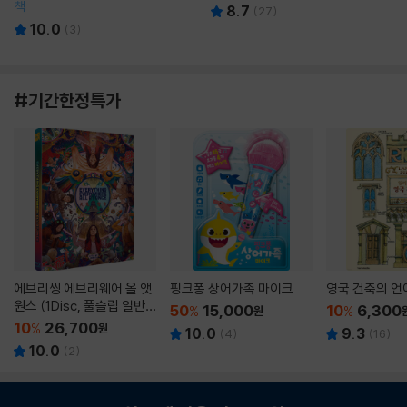
책
8.7
(
27
)
10.0
(
3
)
#기간한정특가
에브리씽 에브리웨어 올 앳
핑크퐁 상어가족 마이크
영국 건축의 언
원스 (1Disc, 풀슬립 일반
50
15,000
10
6,300
%
원
%
판) : 블루레이
10
26,700
%
원
10.0
9.3
(
4
)
(
16
)
10.0
(
2
)