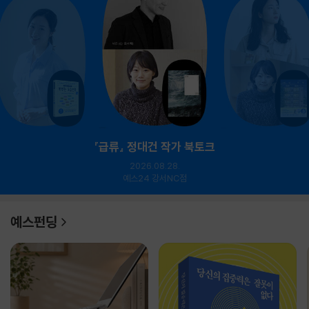
『급류』 정대건 작가 북토크
2026.08.28.
예스24 강서NC점
예스펀딩