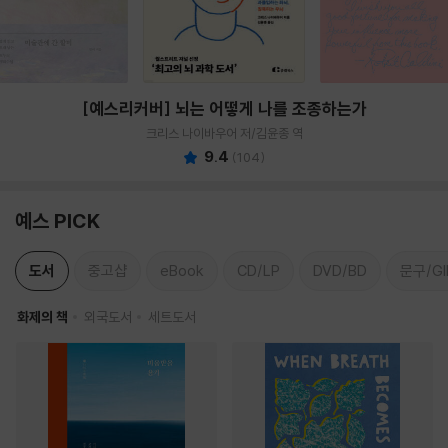
[예스리커버] 뇌는 어떻게 나를 조종하는가
크리스 나이바우어 저/김윤종 역
9.4
(
104
)
예스 PICK
도서
중고샵
eBook
CD/LP
DVD/BD
문구/GI
화제의 책
외국도서
세트도서