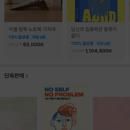
이젤 원목 노트북 거치대
당신의 집중력은 잘못이
없다
13% 달성중
19일 남음
110% 달성중
63,000
12일 남음
펀딩금액
원
1,104,800
펀딩금액
원
단독판매