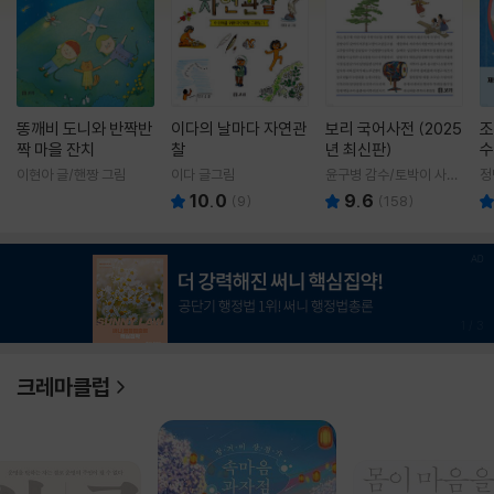
똥깨비 도니와 반짝반
이다의 날마다 자연관
보리 국어사전 (2025
조
짝 마을 잔치
찰
년 최신판)
수
이현아 글/핸짱 그림
이다 글그림
윤구병 감수/토박이 사전
정
편찬실 편
10.0
9.6
(
9
)
(
158
)
1
/
3
크레마클럽