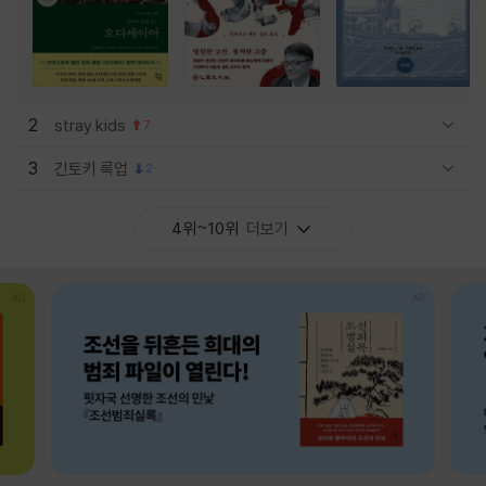
2
stray kids
7
관련상품 보이기/감축
3
긴토키 룩업
2
관련상품 보이기/감축
4위~10위
더보기