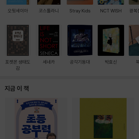
오뒷세이아
코스톨라니
Stray Kids
NCT WISH
광복
포켓몬 생태도
세네카
공각기동대
박효신
감
지금 이 책