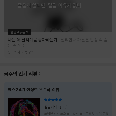
즐겁지 않다면, 달릴 이유가 없다
한 줄로 읽는 책
나는 왜 달리기를 좋아하는가
달리면서 깨달은 일상 속 숨
은 즐거움
방구석 저
방구석
금주의 인기 리뷰
예스24가 선정한 우수작 리뷰
리뷰 총점
삼남매의 Q. 'Q'
#일본소설 #Q #오승호 #블루홀6 * 블루홀