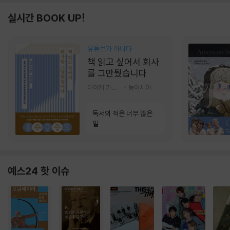
실시간 BOOK UP!
유튜브가 아니다
책 읽고 싶어서 회사
를 그만뒀습니다
미야케 가호 저/서영찬 역
동아시아
독서의 적은 너무 많은
일
예스24 핫 이슈