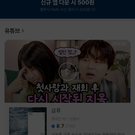
신규 앱 다운 시 500원
앱푸시/SMS 수신 동의 시 600원 더!
1
/
6
유튜브
급류
정대건 저
민음사
8.7
(
700
)
서로를 급류 속으로 끌어당기는 파멸적인 첫사