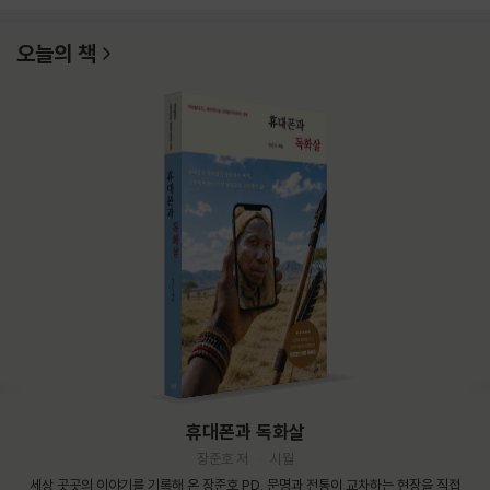
오늘의 책
휴대폰과 독화살
장준호 저
시월
세상 곳곳의 이야기를 기록해 온 장준호 PD. 문명과 전통이 교차하는 현장을 직접