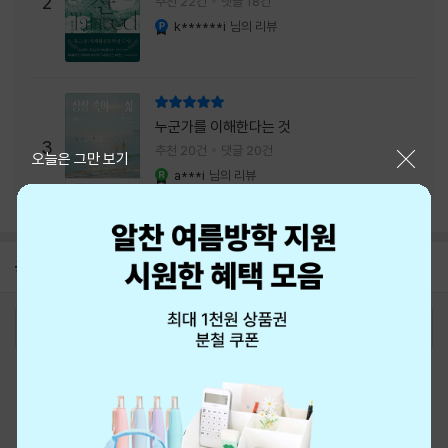
2
추천 22건
댓글 18건
내는 최상의 시너지...
k******i
님의 리뷰
YES마니아 : 플래티넘
리뷰 총점
누군가를 이해한다는 것
3
추천 20건
댓글 20건
닫기
오늘은 그만 보기
a***i
님의 리뷰
YES마니아 : 로얄
공지
8월 신용카드 무이자할부 안내
2026-08-01
로그인
최근 본 상품
주문/배송
고객센터 1544-3800
티켓 1544-6399
중고샵 1566-4295
eBook 1:1문의/채팅상담
예스이십사(주) 사업자 정보