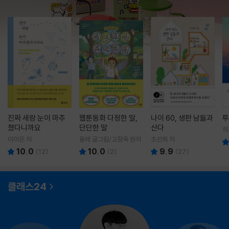
진짜 새랑 눈이 마주
웹툰동화 다정한 말,
나이 60, 생판 남들과
투
쳤다니까요
단단한 말
산다
히
영
이이은 저
돌배 글그림/고정욱 원저
조선희 저
10.0
10.0
9.9
(
12
)
(
2
)
(
27
)
클래스24