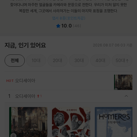
찾아다니며 마주한 얼굴들을 카메라와 문장으로 전한다. 우리가 미처 알지 못한
복잡한 세계, 그곳에서 사라져가는 이들의 마지막 표정을 조명한다.
엽서 8종(포인트차감)
10.0
(
46
)
지금, 인기 있어요
2026.08.07 06:03 기준
전체
10대
20대
30대
40대
50대
오디세이아
HOT
1
오디세이아
1
관련상품 보이기/감축