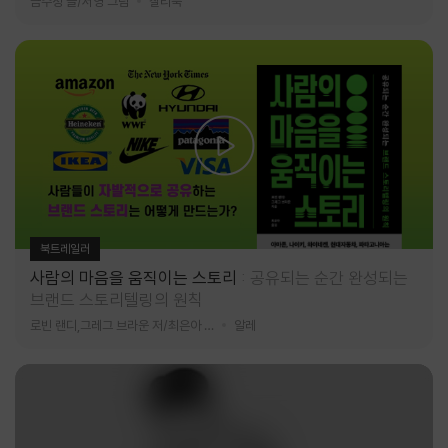
금수정 글/서영 그림
찰리북
북트레일러
사람의 마음을 움직이는 스토리
공유되는 순간 완성되는
브랜드 스토리텔링의 원칙
로빈 랜디,그레그 브라운 저/최은아 역
알레