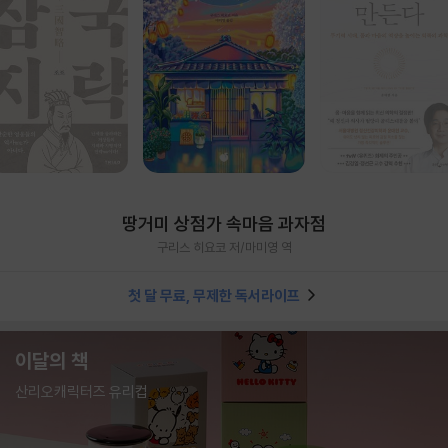
땅거미 상점가 속마음 과자점
구리스 히요코 저/마미영 역
첫 달 무료, 무제한 독서라이프
이달의 책
산리오캐릭터즈 유리컵