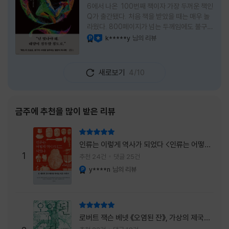
6에서 나온 100번째 책이자 가장 두꺼운 책인
Q가 출간됐다. 처음 책을 받았을 때는 매우 놀
라웠다. 800페이지가 넘는 두께임에도 불구하
고 생각보다 책이 가벼웠다. 여기에 측면을 영
k*****y
님의 리뷰
YES마니아 : 플래티넘
이달의 사락
롱하게 수놓은 색감. 그냥 바라만 보고 있어도
황홀경에 이를 지경이었다. * 그런데 여기에
제목이 Q란다. 처음 제목을 봤을 때 나는 질문
새로보기
4/10
을 의미하는 Question을 떠올렸다. 하지만 이
단어에는 논의, 또는 처리해야 할 문제라는 뜻
도 담겨져 있다. 작가님은 나에게 질문을 던지
려는 걸까, 아니면 같이 논의를 하자는 걸까 고
금주에 추천을 많이 받은 리뷰
개를 갸웃거리며 책을 펴들었다. * 틈만 나면
경적을 울리고 욕을 입에 달고 사는 선배와 일
리뷰 총점
하고 있는 하치. 히토미 클린이라는 청소업체
인류는 이렇게 역사가 되었다 <인류는 어떻게
직원으로 일하는 그녀가 바라는 것은 그저 고요
1
역사가 되었나>
추천 24건
댓글 25건
한
y****n
님의 리뷰
YES마니아 : 플래티넘
리뷰 총점
로버트 잭슨 베넷 《오염된 잔》, 가상의 제국이
주는 실감과 미스터리 사건의 치밀함이 이루어