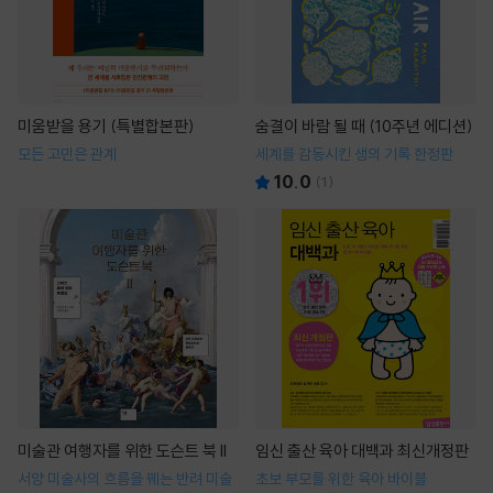
미움받을 용기 (특별합본판)
숨결이 바람 될 때 (10주년 에디션)
모든 고민은 관계
세계를 감동시킨 생의 기록 한정판
10.0
(
1
)
미술관 여행자를 위한 도슨트 북 II
임신 출산 육아 대백과 최신개정판
서양 미술사의 흐름을 꿰는 반려 미술
초보 부모를 위한 육아 바이블