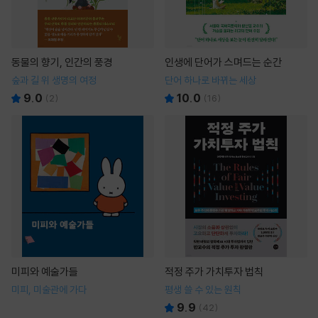
동물의 향기, 인간의 풍경
인생에 단어가 스며드는 순간
숲과 길 위 생명의 여정
단어 하나로 바뀌는 세상
9.0
10.0
(
2
)
(
16
)
미피와 예술가들
적정 주가 가치투자 법칙
미피, 미술관에 가다
평생 쓸 수 있는 원칙
9.9
(
42
)