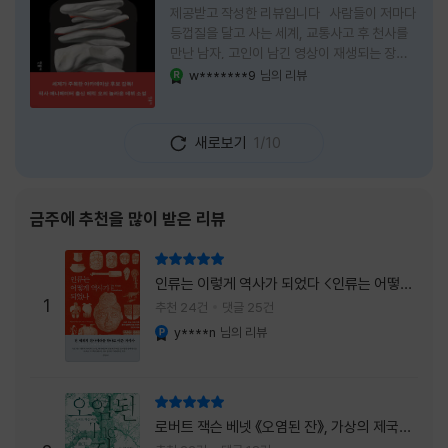
제공받고 작성한 리뷰입니다 사람들이 저마다
등껍질을 달고 사는 세계, 교통사고 후 천사를
만난 남자, 고인이 남긴 영상이 재생되는 장례
식장에서 똥을 싼 개. 이 책에는 몇 줄만 읽어도
w*******9
님의 리뷰
YES마니아 : 로얄
그다음 장면이 궁금해지는 이야기들이 가득하
다. 한 편만 읽고 덮으려 했는데, 다음 이야기로
넘어가 있었다. 소설을 읽으면서 잘 만든 단편
새로보기
1/10
애니메이션 여러 편을 차례로 보는 기분이 들었
다. (이건 저자가 픽사 애니메이터라는 소개 글
을 봐서 더 그렇게 생각했을 수도 있다.) 장면은
선명하게 그려졌고, 한 편이 끝날 때마다 질문
금주에 추천을 많이 받은 리뷰
이 뒤따라왔다. 감출 수 없는 세계는 더 다정할
까 「등껍질」의 세계에서 사람들은 저마다 다른
리뷰 총점
등껍질을 달고 살아간다. 몸의 일부이면서 한
인류는 이렇게 역사가 되었다 <인류는 어떻게
사람을 표현하는 수단
1
역사가 되었나>
추천 24건
댓글 25건
y****n
님의 리뷰
YES마니아 : 플래티넘
리뷰 총점
로버트 잭슨 베넷 《오염된 잔》, 가상의 제국이