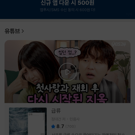
신규 앱 다운 시 500원
앱푸시/SMS 수신 동의 시 600원 더!
1
/
6
유튜브
급류
정대건 저
민음사
8.7
(
700
)