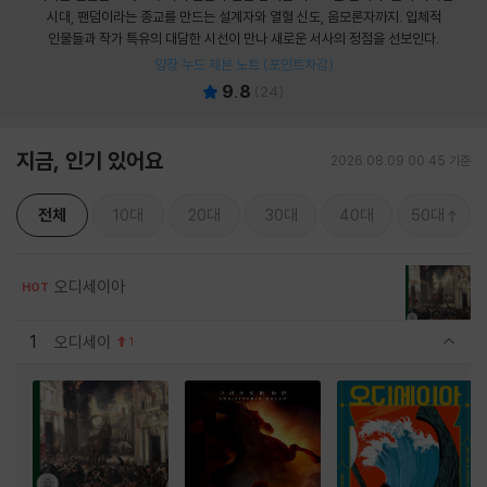
시대, 팬덤이라는 종교를 만드는 설계자와 열혈 신도, 음모론자까지. 입체적
인물들과 작가 특유의 대담한 시선이 만나 새로운 서사의 정점을 선보인다.
양장 누드 제본 노트 (포인트차감)
9.8
(
24
)
지금, 인기 있어요
2026.08.09 00:45 기준
전체
10대
20대
30대
40대
50대
오디세이아
HOT
1
오디세이
1
관련상품 보이기/감축