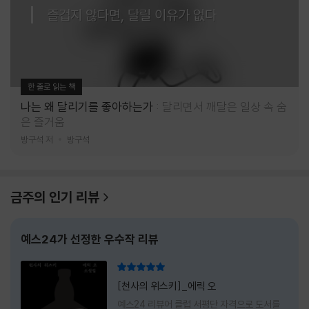
즐겁지 않다면, 달릴 이유가 없다
한 줄로 읽는 책
나는 왜 달리기를 좋아하는가
달리면서 깨달은 일상 속 숨
은 즐거움
방구석 저
방구석
금주의 인기 리뷰
예스24가 선정한 우수작 리뷰
리뷰 총점
[천사의 위스키]_에릭 오
예스24 리뷰어 클럽 서평단 자격으로 도서를