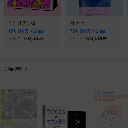
우아한 존버력
쉼 숨 섬
17% 달성중
72% 달성중
8일 남음
9일 남음
170,500
720,000
펀딩금액
원
펀딩금액
원
단독판매