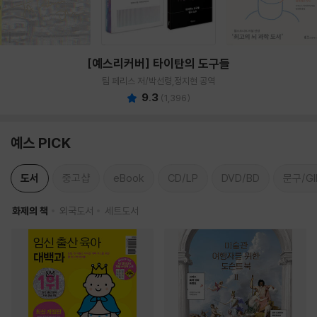
[예스리커버] 타이탄의 도구들
팀 페리스 저/박선령,정지현 공역
9.3
(
1,396
)
예스 PICK
도서
중고샵
eBook
CD/LP
DVD/BD
문구/GI
화제의 책
외국도서
세트도서