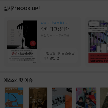
실시간 BOOK UP!
나의 판단력 회복하기
안티 다크심리학
임철웅 저
트로이목마
어떤 상황에서도 조종 당
하지 않는 법
예스24 핫 이슈