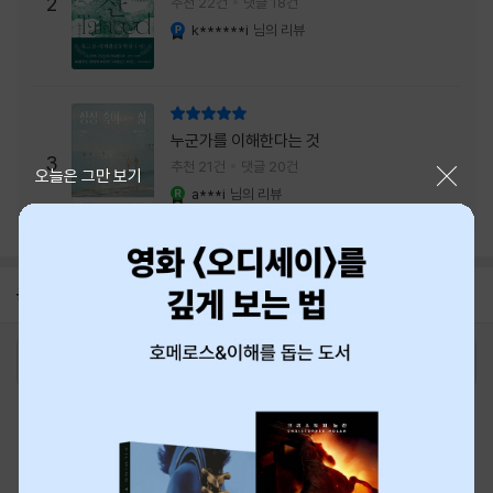
주는 실감과 미스터리 사건의 치밀함이 이루어
2
추천 22건
댓글 18건
내는 최상의 시너지...
k******i
님의 리뷰
YES마니아 : 플래티넘
리뷰 총점
누군가를 이해한다는 것
3
추천 21건
댓글 20건
닫기
오늘은 그만 보기
a***i
님의 리뷰
YES마니아 : 로얄
공지
8월 신용카드 무이자할부 안내
2026-08-01
로그인
최근 본 상품
주문/배송
고객센터 1544-3800
티켓 1544-6399
중고샵 1566-4295
eBook 1:1문의/채팅상담
예스이십사(주) 사업자 정보