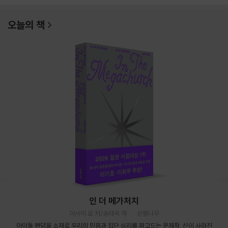
오늘의 책
인 더 메가처치
아사이 료 저/송태욱 역
은행나무
아이돌 팬덤을 소재로 우리의 믿음과 집단 심리를 파고드는 문제작. 신이 사라진