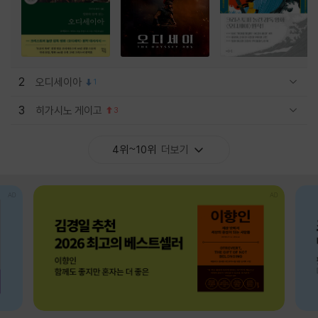
2
오디세이아
1
관련상품 보이기/감축
3
히가시노 게이고
3
관련상품 보이기/감축
4위~10위
더보기