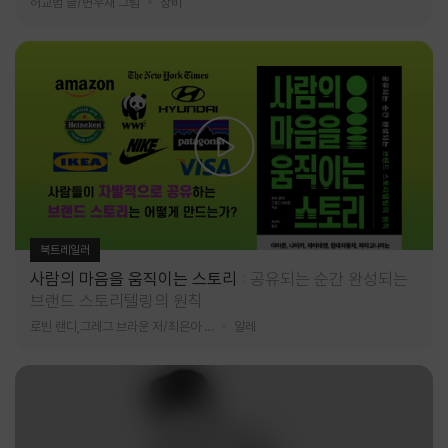
허교범 글/변우재 그림
창비
북트레일러
사람의 마음을 움직이는 스토리
공유되는 순간 완성되는
브랜드 스토리텔링의 원칙
로빈 랜디,그레그 브라운 저/최은아 역
알레