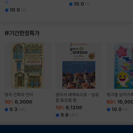
께
10.0
(
1
)
10.0
(
2
)
#기간한정특가
영국 건축의 언어
걸어서 세계속으로 - 남유
핑크퐁 상어가
럽 동유럽 편
10
6,300
50
15,00
%
원
%
10
6,120
%
원
9.3
10.0
(
16
)
(
4
)
9.6
(
27
)