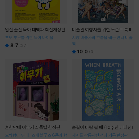
임신 출산 육아 대백과 최신개정판
미술관 여행자를 위한 도슨트 북 II
초보 부모를 위한 육아 바이블
서양 미술사의 흐름을 꿰는 반려 미술
책
8.7
(
27
)
10.0
(
3
)
흔한남매 이무기 4 특별 한정판
숨결이 바람 될 때 (10주년 에디션)
오싹함이 두 배! 스페셜 굿즈 6종과 함
세계를 감동시킨 생의 기록 한정판