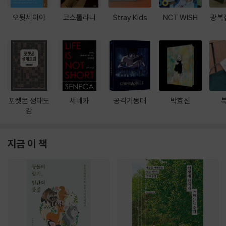
오뒷세이아
코스톨라니
Stray Kids
NCT WISH
광복
포켓몬 생태도
세네카
공각기동대
박효신
감
지금 이 책