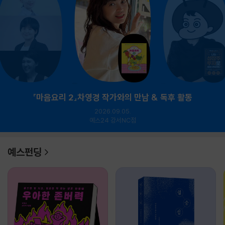
『마음요리 2』차영경 작가와의 만남 & 독후 활동
2026.09.05.
예스24 강서NC점
예스펀딩