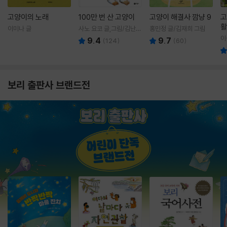
고양이의 노래
100만 번 산 고양이
고양이 해결사 깜냥 9
고
활
이미나 글
사노 요코 글,그림/김난주
홍민정 글/김재희 그림
렇
역
이
9.4
9.7
(
124
)
(
60
)
보리 출판사 브랜드전