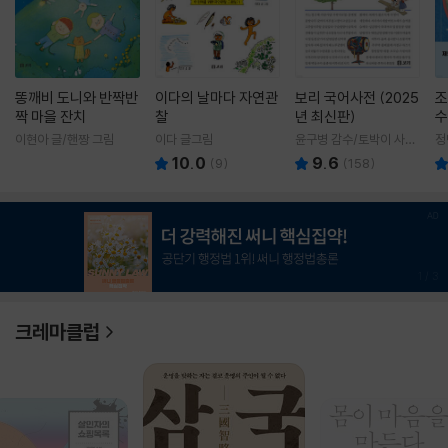
똥깨비 도니와 반짝반
이다의 날마다 자연관
보리 국어사전 (2025
조
짝 마을 잔치
찰
년 최신판)
수
이현아 글/핸짱 그림
이다 글그림
윤구병 감수/토박이 사전
정
편찬실 편
10.0
9.6
(
9
)
(
158
)
1
/
3
크레마클럽