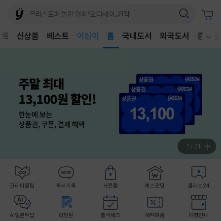
어린이
벤트
신상품
베스트
독후감
홈
국내도서
외국도서
중고샵
웰컴메뉴 모두보기
어린이
1
/
21
크레마클럽
독서기록
사은품
예스펀딩
클래스24
AI일문백답
리딩런
출석체크
혜택모음
매장안내