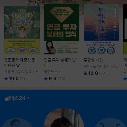
웹툰동화 다정한 말,
연금 투자 불패의 법
투명한 나선
지
단단한 말
칙
여
히가시노 게이고 저/김선
영 역
돌배 글그림/고정욱 원저
영주 닐슨 저
박
10.0
(
57
)
10.0
9.9
(
2
)
(
43
)
클래스24