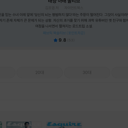
태양 아래 올리브
김초엽 저
자이언트북스
신을 믿는 수녀 이레 앞에 ‘당신의 뇌는 평범하지 않다’라는 주장이 떨어진다. 그것이 사실이라
자기 존재 자체가 큰 문제가 되는 상황. 자신의 과거를 찾기 위해 과학 유튜버인 옛 친구와 함
여정을 나서면서 펼쳐지는 로드트립 소설.
패브릭 북슬리브 (포인트차감)
9.8
(
53
)
20대
30대