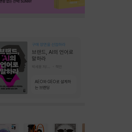
구매 장면을 선점하라
브랜드, AI의 언어로
말하라
박세용 저/정진호 그림
책만
AEO와 GEO로 설계하
는 브랜딩