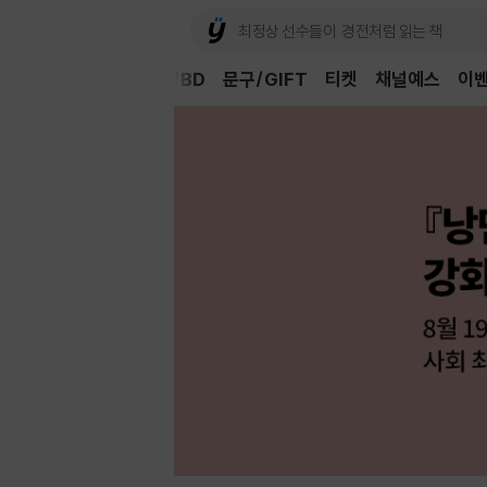
Book
CD/LP
DVD/BD
문구/GIFT
티켓
채널예스
이