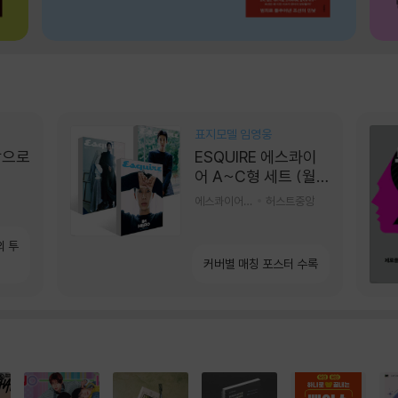
표지모델 임영웅
장으로
ESQUIRE 에스콰이
어 A~C형 세트 (월
간) : 9월 [2026]
에스콰이어편집부 편
허스트중앙
의 투
커버별 매칭 포스터 수록