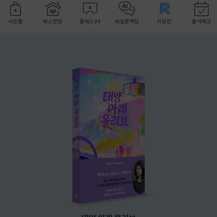
사은품
예스펀딩
클래스24
AI일문백답
리딩런
출석체크