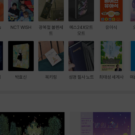
s
NCT WISH
광복절 볼펜세
예스24X모트
유아식
트
모트
대
박효신
북키링
성경 필사 노트
최태성 세계사
여