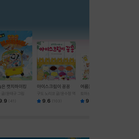
더보기
늘은 캣치하이킹
아이스크림이 꽁꽁
여름을 부탁해
 글/윤태규 그림
구도 노리코 글/윤수정 역
토마쓰리 글그림
9.9
9.6
9.8
(
41
)
(
103
)
(
24
)