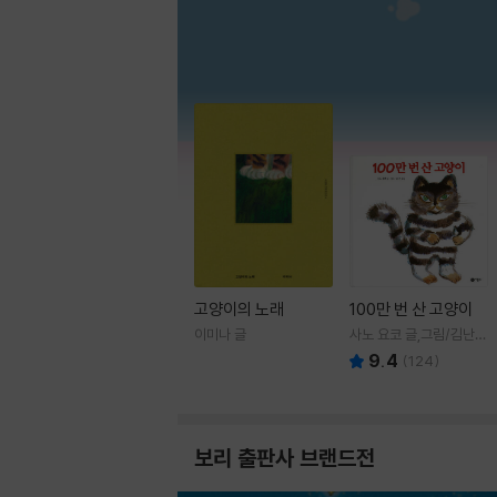
고양이의 노래
100만 번 산 고양이
이미나 글
사노 요코 글,그림/김난주
역
9.4
(
124
)
보리 출판사 브랜드전