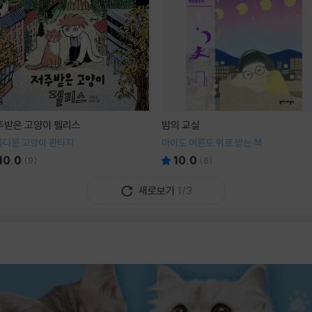
주받은 고양이 펠리스
밤의 교실
름다운 고양이 판타지
아이도 어른도 위로 받는 책
10.0
10.0
(
9
)
(
6
)
새로보기
1/3