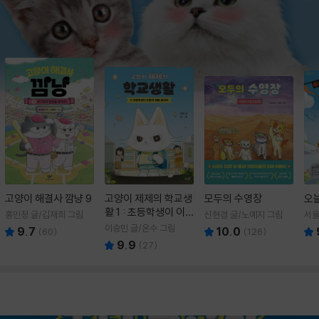
고양이 해결사 깜냥 9
고양이 제제의 학교생
모두의 수영장
오
활 1 : 초등학생이 이
홍민정 글/김재희 그림
신현경 글/노예지 그림
서율
렇게 힘들 줄이야
이승민 글/온수 그림
9.7
10.0
(
60
)
(
126
)
9.9
(
27
)