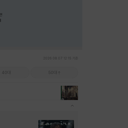
면
께
2026.08.07 12:15 기준
40대
50대
관련상품 보이기/감축