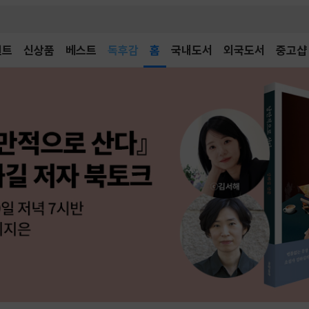
벤트
신상품
베스트
어린이
홈
국내도서
외국도서
중고샵
독후감
어린이