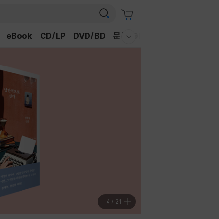
eBook
CD/LP
DVD/BD
문구/GIFT
티켓
채널예스
웰컴메뉴 모두보기
4
/
21