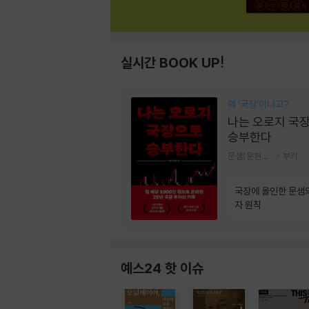
실시간 BOOK UP!
왜 ‘국장‘이냐고?
나는 오로지 국
승부한다
문샘(문현철) 저
부키
국장에 올인한 문샘
자 원칙
예스24 핫 이슈