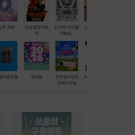
오투 과학
이승철전국투
진격의 거인展
크레마 이북 리
방학에는 
어
FINAL
더기
포터
름의문장들
워터밤
전주얼티밋뮤
뚝딱! AI 3대장
이달의 인
직페스티벌
과