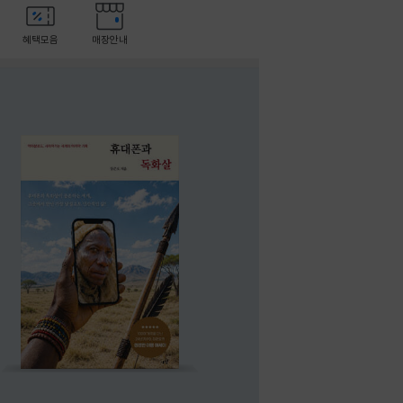
혜택모음
매장안내