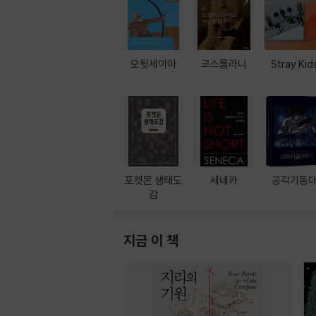
오뒷세이아
코스톨라니
Stray Kid
포켓몬 생태도
세네카
공각기동
감
지금 이 책