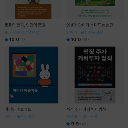
동물의 향기, 인간의 풍경
인생에 단어가 스며드는 순간
숲과 길 위 생명의 여정
단어 하나로 바뀌는 세상
10.0
10.0
(
1
)
(
15
)
미피와 예술가들
적정 주가 가치투자 법칙
미피, 미술관에 가다
평생 쓸 수 있는 원칙
9.9
(
42
)