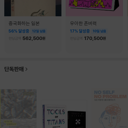
중국화하는 일본
우아한 존버력
56% 달성중
17% 달성중
12일 남음
10일 남음
562,500
170,500
펀딩금액
원
펀딩금액
원
단독판매