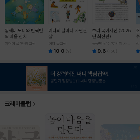
똥깨비 도니와 반짝반
이다의 날마다 자연관
보리 국어사전 (2025
조
짝 마을 잔치
찰
년 최신판)
수
이현아 글/핸짱 그림
이다 글그림
윤구병 감수/토박이 사전
정
편찬실 편
10.0
9.6
(
9
)
(
158
)
1
/
3
크레마클럽