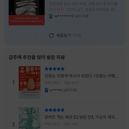
등껍질을 달고 사는 세계, 교통사고 후 천사를
만난 남자, 고인이 남긴 영상이 재생되는 장례
식장에서 똥을 싼 개. 이 책에는 몇 줄만 읽어도
w*******9
님의 리뷰
YES마니아 : 로얄
그다음 장면이 궁금해지는 이야기들이 가득하
다. 한 편만 읽고 덮으려 했는데, 다음 이야기로
넘어가 있었다. 소설을 읽으면서 잘 만든 단편
새로보기
1/10
애니메이션 여러 편을 차례로 보는 기분이 들었
다. (이건 저자가 픽사 애니메이터라는 소개 글
을 봐서 더 그렇게 생각했을 수도 있다.) 장면은
선명하게 그려졌고, 한 편이 끝날 때마다 질문
금주에 추천을 많이 받은 리뷰
이 뒤따라왔다. 감출 수 없는 세계는 더 다정할
까 「등껍질」의 세계에서 사람들은 저마다 다른
리뷰 총점
등껍질을 달고 살아간다. 몸의 일부이면서 한
인류는 이렇게 역사가 되었다 <인류는 어떻게
사람을 표현하는 수단
1
역사가 되었나>
추천 24건
댓글 25건
y****n
님의 리뷰
YES마니아 : 플래티넘
리뷰 총점
로버트 잭슨 베넷 《오염된 잔》, 가상의 제국이
주는 실감과 미스터리 사건의 치밀함이 이루어
2
추천 22건
댓글 18건