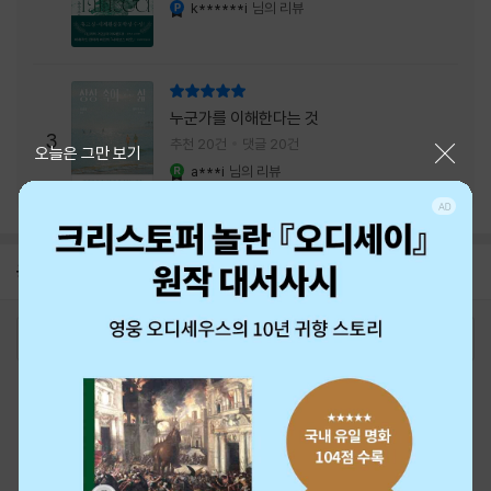
내는 최상의 시너지...
k******i
님의 리뷰
YES마니아 : 플래티넘
리뷰 총점
누군가를 이해한다는 것
3
추천 20건
댓글 20건
닫기
오늘은 그만 보기
a***i
님의 리뷰
YES마니아 : 로얄
공지
26년 NBCI 수상 안내
2026-08-01
로그인
최근 본 상품
주문/배송
고객센터 1544-3800
티켓 1544-6399
중고샵 1566-4295
eBook 1:1문의/채팅상담
예스이십사(주) 사업자 정보
이용약관
개인정보처리방침
청소년보호정책