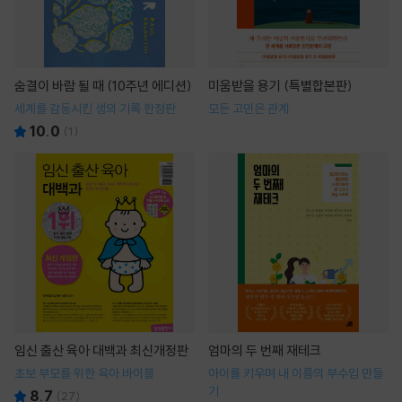
숨결이 바람 될 때 (10주년 에디션)
미움받을 용기 (특별합본판)
세계를 감동시킨 생의 기록 한정판
모든 고민은 관계
10.0
(
1
)
임신 출산 육아 대백과 최신개정판
엄마의 두 번째 재테크
초보 부모를 위한 육아 바이블
아이를 키우며 내 이름의 부수입 만들
기
8.7
(
27
)