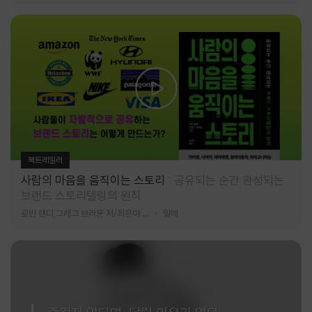
북트레일러
사람의 마음을 움직이는 스토리
공유되는 순간 완성되는
브랜드 스토리텔링의 원칙
로빈 랜디,그레그 브라운 저/최은아 역
알레