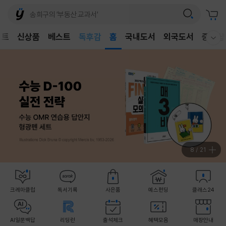
어린이
벤트
신상품
베스트
독후감
홈
국내도서
외국도서
중고샵
웰컴메뉴 모두보기
어린이
9
/
21
크레마클럽
독서기록
사은품
예스펀딩
클래스24
AI일문백답
리딩런
출석체크
혜택모음
매장안내