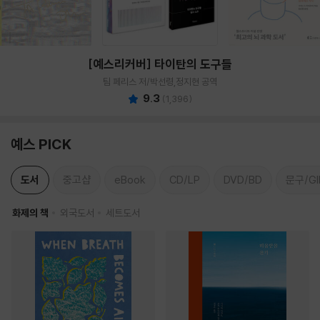
[예스리커버] 타이탄의 도구들
팀 페리스 저/박선령,정지현 공역
9.3
(
1,396
)
예스 PICK
도서
중고샵
eBook
CD/LP
DVD/BD
문구/GI
화제의 책
외국도서
세트도서