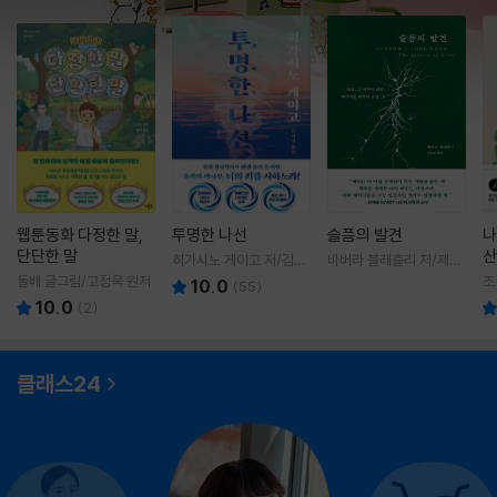
웹툰동화 다정한 말,
투명한 나선
슬픔의 발견
나
단단한 말
산
히가시노 게이고 저/김선
바버라 블래츨리 저/제효
영 역
영 역
돌배 글그림/고정욱 원저
조
10.0
(
55
)
10.0
(
2
)
클래스24