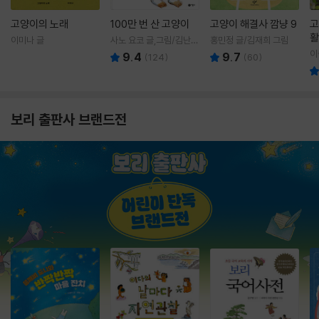
고양이의 노래
100만 번 산 고양이
고양이 해결사 깜냥 9
고
활
이미나 글
사노 요코 글,그림/김난주
홍민정 글/김재희 그림
렇
역
이
9.4
9.7
(
124
)
(
60
)
보리 출판사 브랜드전