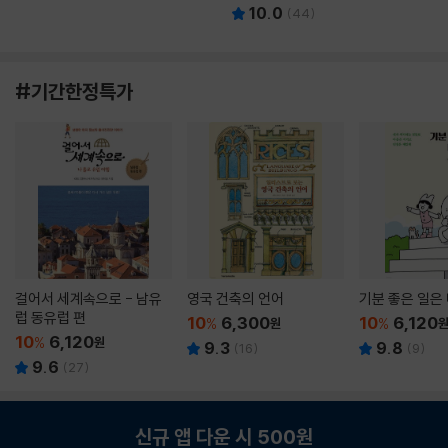
10.0
(
44
)
#기간한정특가
걸어서 세계속으로 - 남유
영국 건축의 언어
기분 좋은 일은
럽 동유럽 편
10
6,300
10
6,120
%
원
%
10
6,120
%
원
9.3
9.8
(
16
)
(
9
)
9.6
(
27
)
신규 앱 다운 시 500원