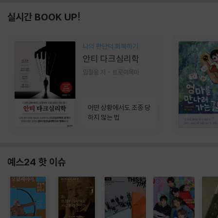
실시간 BOOK UP!
나의 판단력 회복하기
안티 다크심리학
임철웅 저
트로이목마
어떤 상황에서도 조종 당
하지 않는 법
예스24 핫 이슈