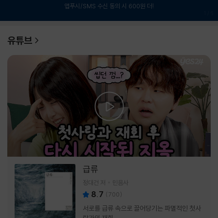
앱푸시/SMS 수신 동의 시 600원 더!
1
/
6
유튜브
급류
정대건 저
민음사
8.7
(
700
)
서로를 급류 속으로 끌어당기는 파멸적인 첫사