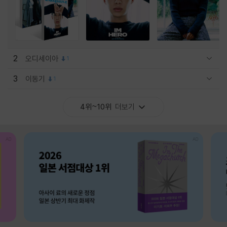
2
오디세이아
1
관련상품 보이기/감축
3
이동기
1
관련상품 보이기/감축
4위~10위
더보기