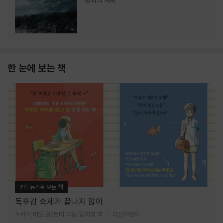
랑과의 재회
한 눈에 보는 책
카드뉴스로 보는 책
독후감 숙제가 끝나지 않아
누카가 미오 글/토티 그림/김지영 역
다산어린이