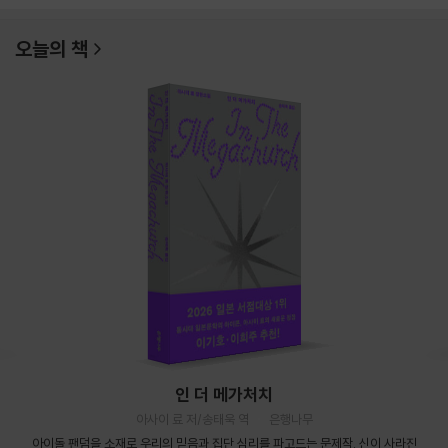
오늘의 책
인 더 메가처치
아사이 료 저/송태욱 역
은행나무
아이돌 팬덤을 소재로 우리의 믿음과 집단 심리를 파고드는 문제작. 신이 사라진