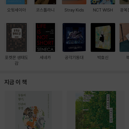
오뒷세이아
코스톨라니
Stray Kids
NCT WISH
광복
포켓몬 생태도
세네카
공각기동대
박효신
감
지금 이 책