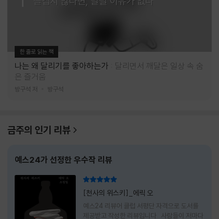
즐겁지 않다면, 달릴 이유가 없다
한 줄로 읽는 책
나는 왜 달리기를 좋아하는가
달리면서 깨달은 일상 속 숨
은 즐거움
방구석 저
방구석
금주의 인기 리뷰
예스24가 선정한 우수작 리뷰
리뷰 총점
[천사의 위스키]_에릭 오
예스24 리뷰어 클럽 서평단 자격으로 도서를
제공받고 작성한 리뷰입니다 사람들이 저마다