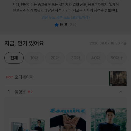
시대, 팬덤이라는 종교를 만드는 설계자와 열혈 신도, 음모론자까지. 입체적
인물들과 작가 특유의 대담한 시선이 만나 새로운 서사의 정점을 선보인다.
양장 누드 제본 노트 (포인트차감)
9.8
(
24
)
지금, 인기 있어요
2026.08.07 18:30 기준
전체
10대
20대
30대
40대
50대
오디세이아
HOT
1
임영웅
2
관련상품 보이기/감축