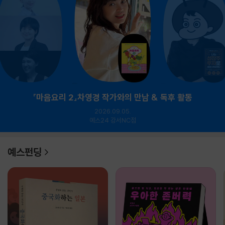
『마음요리 2』차영경 작가와의 만남 & 독후 활동
2026.09.05.
예스24 강서NC점
예스펀딩