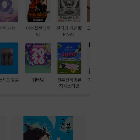
오투 과학
이승철전국투
진격의 거인展
크레마 이북 리
방학에는 
어
FINAL
더기
포터
름의문장들
워터밤
전주얼티밋뮤
뚝딱! AI 3대장
이달의 인
직페스티벌
과