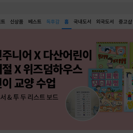
어린이
독후감
벤트
신상품
베스트
홈
국내도서
외국도서
중고샵
어린이