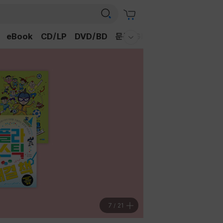
eBook
CD/LP
DVD/BD
문구/GIFT
티켓
채널예스
웰컴메뉴 모두보기
7
/
21