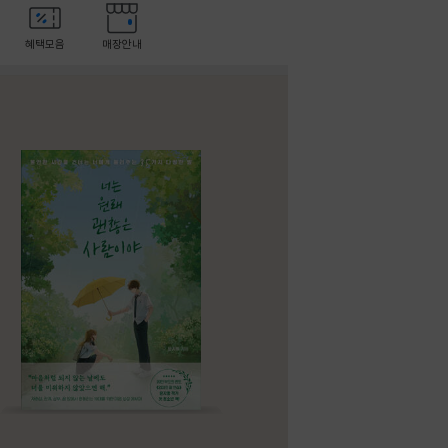
혜택모음
매장안내