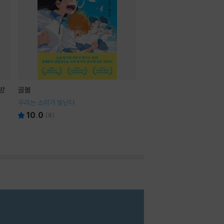
방
골볼
우리는 소리가 빛난다
10.0
(
8
)