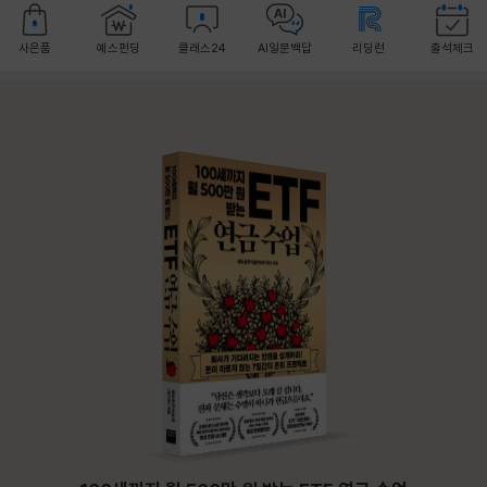
사은품
예스펀딩
클래스24
AI일문백답
리딩런
출석체크