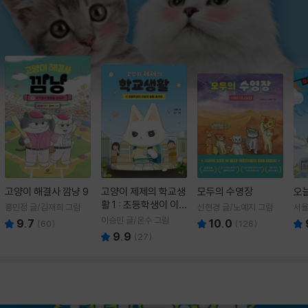
고양이 해결사 깜냥 9
고양이 제제의 학교생
모두의 수영장
오
활 1 : 초등학생이 이
홍민정 글/김재희 그림
신현경 글/노예지 그림
서율
렇게 힘들 줄이야
이승민 글/온수 그림
9.7
10.0
(
60
)
(
126
)
9.9
(
27
)