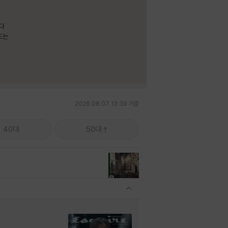
보다
드는
2026.08.07 13:39 기준
40대
50대
관련상품 보이기/감축