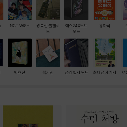
s
NCT WISH
광복절 볼펜세
예스24X모트
유아식
트
모트
대
박효신
북키링
성경 필사 노트
최태성 세계사
여