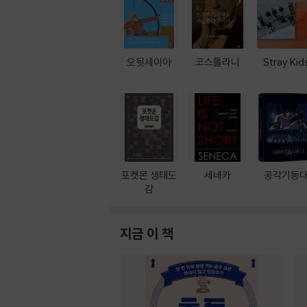
오뒷세이아
코스톨라니
Stray Kid
포켓몬 생태도
세네카
공각기동
감
지금 이 책