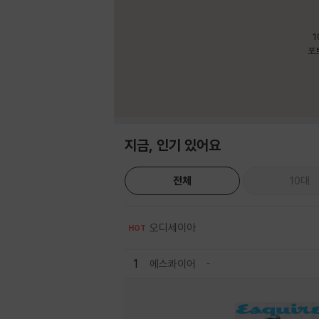
1
포
지금, 인기 있어요
전체
10대
오디세이아
HOT
1
에스콰이어