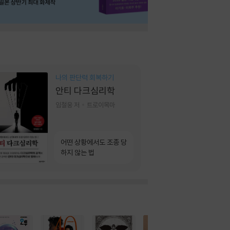
나의 판단력 회복하기
안티 다크심리학
임철웅 저
트로이목마
어떤 상황에서도 조종 당
하지 않는 법