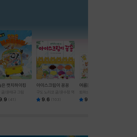
더보기
늘은 캣치하이킹
아이스크림이 꽁꽁
여름을 부탁해
 글/윤태규 그림
구도 노리코 글/윤수정 역
토마쓰리 글그림
9.9
9.6
9.8
(
41
)
(
103
)
(
24
)