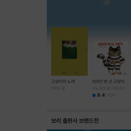
고양이의 노래
100만 번 산 고양이
이미나 글
사노 요코 글,그림/김난주
역
9.4
(
124
)
보리 출판사 브랜드전