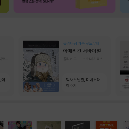
올리버쌤 가족 로드무비
아메리칸 서바이벌
알에이치코리아(RHK)
올리버 그랜트,정다운 저
21세기북스
만이
텍사스 탈출, 미네소타
이주기