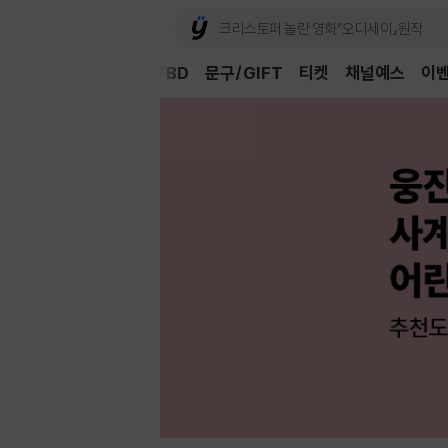
Book
CD/LP
DVD/BD
문구/GIFT
티켓
채널예스
이