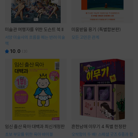
미술관 여행자를 위한 도슨트 북 II
미움받을 용기 (특별합본판)
서양 미술사의 흐름을 꿰는 반려 미술
모든 고민은 관계
책
10.0
(
3
)
임신 출산 육아 대백과 최신개정판
흔한남매 이무기 4 특별 한정판
초보 부모를 위한 육아 바이블
오싹함이 두 배! 스페셜 굿즈 6종과 함