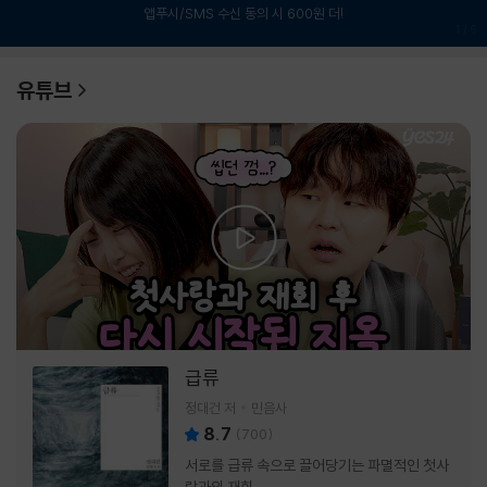
앱푸시/SMS 수신 동의 시 600원 더!
1
/
6
유튜브
급류
정대건 저
민음사
8.7
(
700
)
서로를 급류 속으로 끌어당기는 파멸적인 첫사