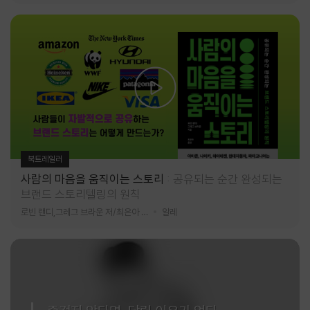
북트레일러
사람의 마음을 움직이는 스토리
공유되는 순간 완성되는
브랜드 스토리텔링의 원칙
로빈 랜디,그레그 브라운 저/최은아 역
알레