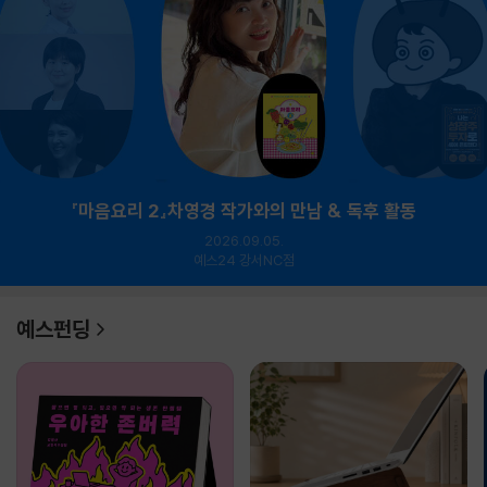
『마음요리 2』차영경 작가와의 만남 & 독후 활동
2026.09.05.
예스24 강서NC점
예스펀딩