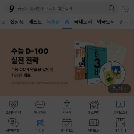
어린이
독후감
벤트
신상품
베스트
홈
국내도서
외국도서
중고샵
어린이
웰컴메뉴 모두보기
8
/
21
크레마클럽
독서기록
사은품
예스펀딩
클래스24
AI일문백답
리딩런
출석체크
혜택모음
매장안내