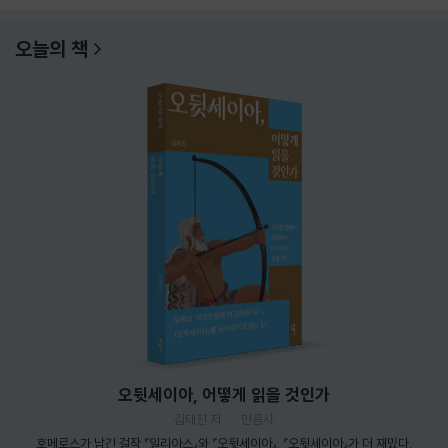
오늘의 책
오뒷세이아, 어떻게 읽을 것인가
김태진 저
민음사
호메로스가 남긴 걸작 『일리아스』와 『오뒷세이아』. 『오뒷세이아』가 더 재밌다.