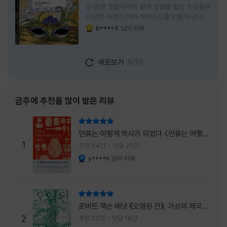
는 만큼 호텔리어의 삶과 호텔을 찾는 손님들의
다양한 사연이 여러 에피소드를 만들어 낸다.
주인공은 호텔리어로서의 완벽함을 꿈꾸는 야
b****4
님의 리뷰
YES마니아 : 골드
마기시 나오미와 닛타 고스케다. 물론 고스케는
네 번째 이야기까지는 형사였다. 사건을 해결하
는 과정에서 나오미가 다치게 되자, 고스케는
새로보기
5/10
모든 책임을 지고 형사직에서 물러난다. 하지만
그동안 호텔에서 쌓은 인연 덕분에 호텔 코르테
시아 도쿄에서 함께 일해 보지 않겠느냐는 제안
을 받게 된다. 그렇게 끝난 4권 이후, 나는 5권
금주에 추천을 많이 받은 리뷰
이 출간되기만을 기다렸다. 형사가 아닌 호텔리
어가 된 닛타 고스케의 모습이 무척 궁금했기
리뷰 총점
때문이다. 그동안 호텔에서 잠복 수사를 하며
인류는 이렇게 역사가 되었다 <인류는 어떻게
어설픈 호텔리어의 가면을 쓰고 있었다면, 이제
1
역사가 되었나>
추천 24건
댓글 25건
는 가면
y****n
님의 리뷰
YES마니아 : 플래티넘
리뷰 총점
로버트 잭슨 베넷 《오염된 잔》, 가상의 제국이
주는 실감과 미스터리 사건의 치밀함이 이루어
2
추천 22건
댓글 18건