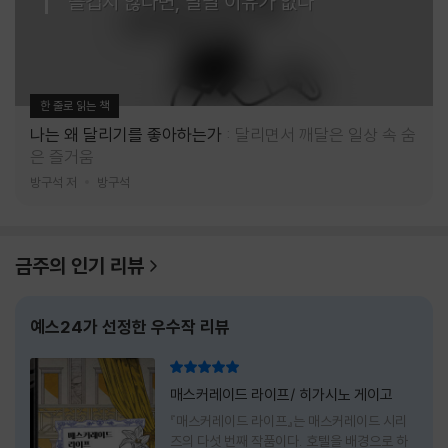
즐겁지 않다면, 달릴 이유가 없다
한 줄로 읽는 책
나는 왜 달리기를 좋아하는가
달리면서 깨달은 일상 속 숨
은 즐거움
방구석 저
방구석
금주의 인기 리뷰
예스24가 선정한 우수작 리뷰
리뷰 총점
매스커레이드 라이프/ 히가시노 게이고
『매스커레이드 라이프』는 매스커레이드 시리
즈의 다섯 번째 작품이다. 호텔을 배경으로 하