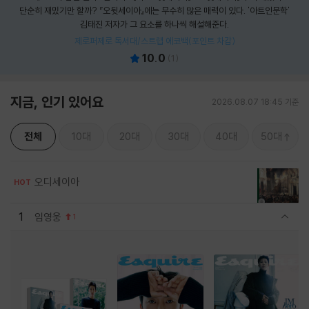
단순히 재밌기만 할까? 『오뒷세이아』에는 무수히 많은 매력이 있다. '아트인문학'
김태진 저자가 그 요소를 하나씩 해설해준다.
제로퍼제로 독서대/스트랩 에코백(포인트 차감)
10.0
(
1
)
지금, 인기 있어요
2026.08.07 18:45 기준
전체
10대
20대
30대
40대
50대
오디세이아
HOT
1
임영웅
1
관련상품 보이기/감축