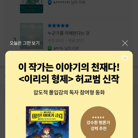
내는 최상의 시너지...
k******i
님의 리뷰
YES마니아 : 플래티넘
리뷰 총점
누군가를 이해한다는 것
3
추천 20건
댓글 20건
닫기
오늘은 그만 보기
a***i
님의 리뷰
YES마니아 : 로얄
공지
26년 NBCI 수상 안내
2026-08-01
로그인
최근 본 상품
주문/배송
고객센터 1544-3800
티켓 1544-6399
중고샵 1566-4295
eBook 1:1문의/채팅상담
예스이십사(주) 사업자 정보
이용약관
개인정보처리방침
청소년보호정책