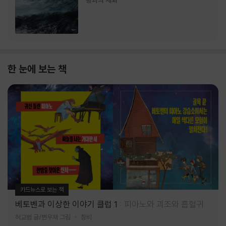
랑과의 재회
한 눈에 보는 책
카드뉴스로 보는 책
베토벤과 이상한 이야기 클럽 1
피아노와 괴조와 흡혈귀
허교범 글/변우재 그림
창비