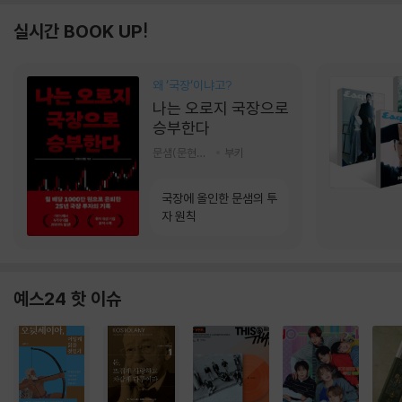
실시간 BOOK UP!
왜 ‘국장‘이냐고?
나는 오로지 국장으로
승부한다
문샘(문현철) 저
부키
국장에 올인한 문샘의 투
자 원칙
예스24 핫 이슈