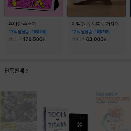
우아한 존버력
이젤 원목 노트북 거치대
17% 달성중
13% 달성중
10일 남음
19일 남음
170,500
63,000
펀딩금액
원
펀딩금액
원
단독판매