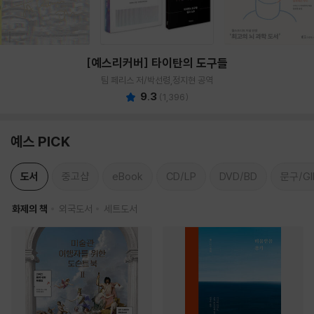
[예스리커버] 타이탄의 도구들
팀 페리스 저/박선령,정지현 공역
9.3
(
1,396
)
예스 PICK
도서
중고샵
eBook
CD/LP
DVD/BD
문구/GI
화제의 책
외국도서
세트도서