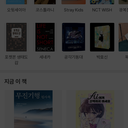
오뒷세이아
코스톨라니
Stray Kids
NCT WISH
광복
포켓몬 생태도
세네카
공각기동대
박효신
감
지금 이 책