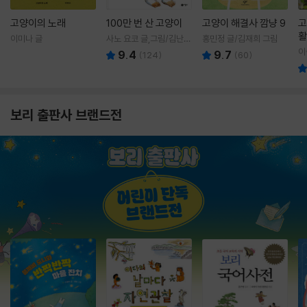
고양이의 노래
100만 번 산 고양이
고양이 해결사 깜냥 9
고
활
이미나 글
사노 요코 글,그림/김난주
홍민정 글/김재희 그림
렇
역
이
9.4
9.7
(
124
)
(
60
)
보리 출판사 브랜드전