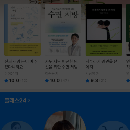
진짜 새랑 눈이 마주
자도 자도 피곤한 당
지푸라기 왕관을 쓴
연
쳤다니까요
신을 위한 수면 처방
여자
칙
이이은 저
이준용 저
박상영 저
영
10.0
10.0
9.3
(
12
)
(
47
)
(
21
)
클래스24