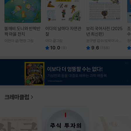
똥깨비 도니와 반짝반
이다의 날마다 자연관
보리 국어사전 (2025
조
짝 마을 잔치
찰
년 최신판)
수
이현아 글/핸짱 그림
이다 글그림
윤구병 감수/토박이 사전
정
편찬실 편
10.0
9.6
(
9
)
(
158
)
1
/
3
크레마클럽