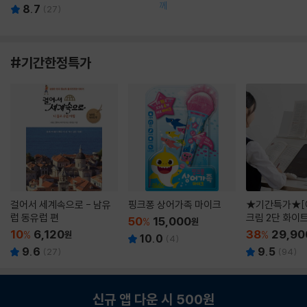
께
8.7
(
27
)
#기간한정특가
걸어서 세계속으로 - 남유
핑크퐁 상어가족 마이크
★기간특가★[
럽 동유럽 편
크림 2단 화이
50
15,000
%
원
10
6,120
38
29,90
%
원
%
10.0
(
4
)
9.6
9.5
(
27
)
(
94
)
신규 앱 다운 시 500원