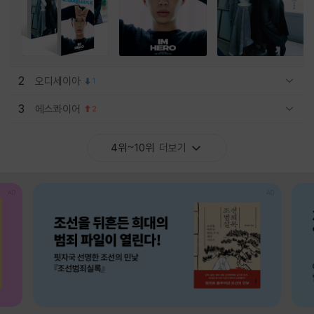
2
오디세이아
1
관련상품 보이기/감축
3
에스콰이어
2
관련상품 보이기/감축
4위~10위
더보기