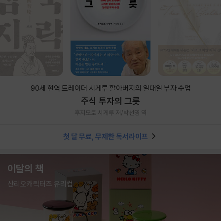
90세 현역 트레이더 시게루 할아버지의 일대일 부자 수업
주식 투자의 그릇
후지모토 시게루 저/박선영 역
첫 달 무료, 무제한 독서라이프
이달의 책
산리오캐릭터즈 유리컵