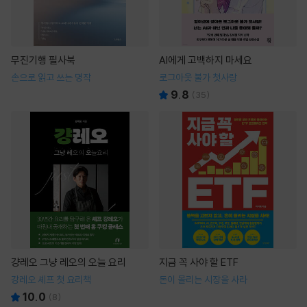
무진기행 필사북
AI에게 고백하지 마세요
손으로 읽고 쓰는 명작
로그아웃 불가 첫사랑
9.8
(
35
)
걍레오 그냥 레오의 오늘 요리
지금 꼭 사야 할 ETF
강레오 셰프 첫 요리책
돈이 몰리는 시장을 사라
10.0
(
8
)