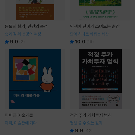
동물의 향기, 인간의 풍경
인생에 단어가 스며드는 순간
숲과 길 위 생명의 여정
단어 하나로 바뀌는 세상
9.0
10.0
(
2
)
(
16
)
미피와 예술가들
적정 주가 가치투자 법칙
미피, 미술관에 가다
평생 쓸 수 있는 원칙
9.9
(
42
)