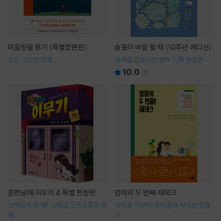
미움받을 용기 (특별합본판)
숨결이 바람 될 때 (10주년 에디션)
모든 고민은 관계
세계를 감동시킨 생의 기록 한정판
10.0
(
1
)
흔한남매 이무기 4 특별 한정판
엄마의 두 번째 재테크
오싹함이 두 배! 스페셜 굿즈 6종과 함
아이를 키우며 내 이름의 부수입 만들
께
기