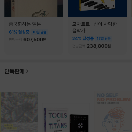
중국화하는 일본
모차르트 : 신이 사랑한
음악가
61% 달성중
10일 남음
24% 달성중
607,500
17일 남음
펀딩금액
원
238,800
펀딩금액
원
단독판매