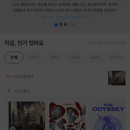
시대, 팬덤이라는 종교를 만드는 설계자와 열혈 신도, 음모론자까지. 입체적
인물들과 작가 특유의 대담한 시선이 만나 새로운 서사의 정점을 선보인다.
양장 누드 제본 노트 (포인트차감)
9.8
(
24
)
지금, 인기 있어요
2026.08.09 03:09 기준
전체
10대
20대
30대
40대
50대
오디세이아
HOT
1
오디세이
관련상품 보이기/감축