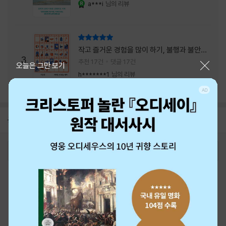
a***i
님의 리뷰
YES마니아 : 로얄
리뷰 총점
작고 즐거운 경험을 많이 하기, 불행과 불안을
3
회피하지 말기, 그리고 좋은 사람을 많이 만나
추천 17건
댓글 17건
닫기
오늘은 그만 보기
기.
h*******1
님의 리뷰
공지
8월 신용카드 무이자할부 안내
2026-08-01
로그인
최근 본 상품
주문/배송
고객센터 1544-3800
티켓 1544-6399
중고샵 1566-4295
eBook 1:1문의/채팅상담
예스이십사(주) 사업자 정보
이용약관
개인정보처리방침
청소년보호정책
PC버전
회사소개
거래처관계자께