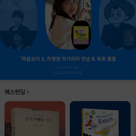
『마음요리 2』차영경 작가와의 만남 & 독후 활동
2026.09.05.
예스24 강서NC점
예스펀딩