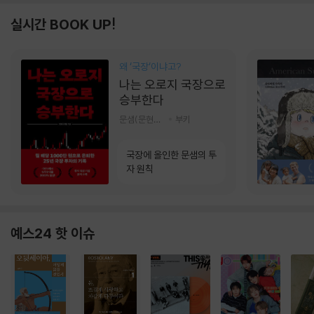
실시간 BOOK UP!
왜 ‘국장‘이냐고?
나는 오로지 국장으로
승부한다
문샘(문현철) 저
부키
국장에 올인한 문샘의 투
자 원칙
예스24 핫 이슈