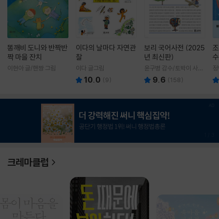
똥깨비 도니와 반짝반
이다의 날마다 자연관
보리 국어사전 (2025
조
짝 마을 잔치
찰
년 최신판)
수
이현아 글/핸짱 그림
이다 글그림
윤구병 감수/토박이 사전
정
편찬실 편
10.0
9.6
(
9
)
(
158
)
1
/
3
크레마클럽