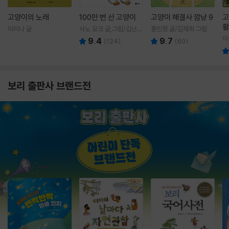
고양이의 노래
100만 번 산 고양이
고양이 해결사 깜냥 9
고
활
이미나 글
사노 요코 글,그림/김난주
홍민정 글/김재희 그림
렇
역
이
9.4
9.7
(
124
)
(
60
)
보리 출판사 브랜드전