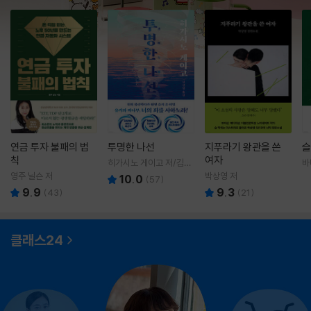
연금 투자 불패의 법
투명한 나선
지푸라기 왕관을 쓴
슬
칙
여자
히가시노 게이고 저/김선
바
영 역
영
영주 닐슨 저
박상영 저
10.0
(
57
)
9.9
9.3
(
43
)
(
21
)
클래스24