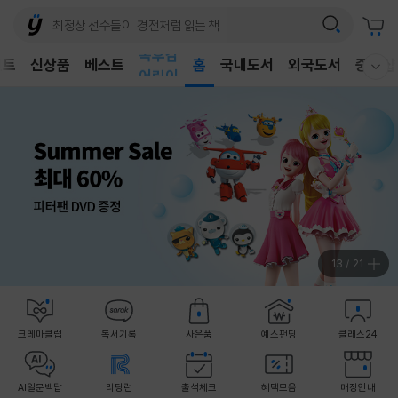
벤트
신상품
베스트
어린이
홈
국내도서
외국도서
중고샵
웰컴메뉴 모두보기
독후감
어린이
13
/
21
크레마클럽
독서기록
사은품
예스펀딩
클래스24
AI일문백답
리딩런
출석체크
혜택모음
매장안내