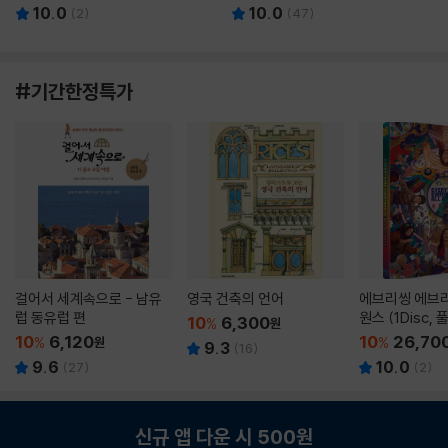
10.0
10.0
(
2
)
(
47
)
#기간한정특가
걸어서 세계속으로 - 남유
영국 건축의 언어
에브리씽 에브리
럽 동유럽 편
원스 (1Disc,
10
6,300
%
원
판) : 블루레이
10
6,120
10
26,70
%
원
%
9.3
(
16
)
9.6
10.0
(
27
)
(
2
)
신규 앱 다운 시 500원