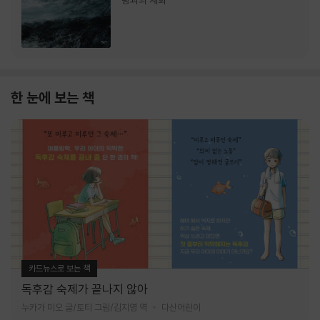
랑과의 재회
한 눈에 보는 책
카드뉴스로 보는 책
독후감 숙제가 끝나지 않아
누카가 미오 글/토티 그림/김지영 역
다산어린이