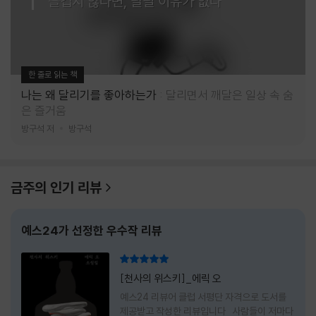
즐겁지 않다면, 달릴 이유가 없다
한 줄로 읽는 책
나는 왜 달리기를 좋아하는가
달리면서 깨달은 일상 속 숨
은 즐거움
방구석 저
방구석
금주의 인기 리뷰
예스24가 선정한 우수작 리뷰
리뷰 총점
[천사의 위스키]_에릭 오
예스24 리뷰어 클럽 서평단 자격으로 도서를
제공받고 작성한 리뷰입니다 사람들이 저마다