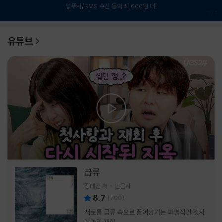
앱푸시/SMS 수신 동의 시 600원 더!
1
/
6
유튜브
급류
정대건 저
민음사
8.7
(
700
)
서로를 급류 속으로 끌어당기는 파멸적인 첫사