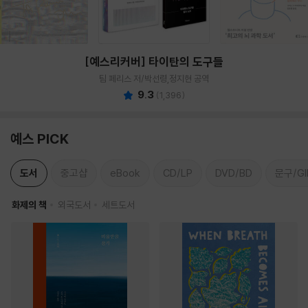
[예스리커버] 타이탄의 도구들
팀 페리스 저/박선령,정지현 공역
9.3
(
1,396
)
예스 PICK
도서
중고샵
eBook
CD/LP
DVD/BD
문구/GI
화제의 책
외국도서
세트도서