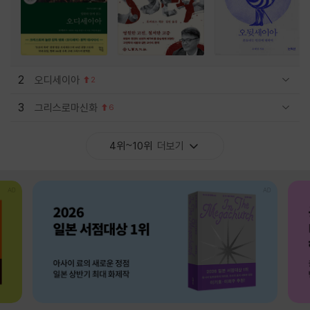
2
오디세이아
2
관련상품 보이기/감축
3
그리스로마신화
6
관련상품 보이기/감축
4위~10위
더보기