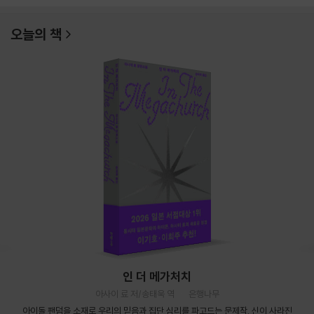
오늘의 책
인 더 메가처치
아사이 료 저/송태욱 역
은행나무
아이돌 팬덤을 소재로 우리의 믿음과 집단 심리를 파고드는 문제작. 신이 사라진