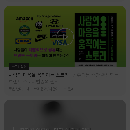
북트레일러
사람의 마음을 움직이는 스토리
공유되는 순간 완성되는
브랜드 스토리텔링의 원칙
로빈 랜디,그레그 브라운 저/최은아 역
알레