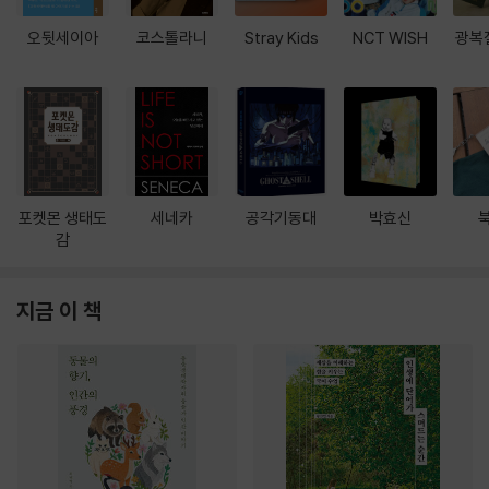
오뒷세이아
코스톨라니
Stray Kids
NCT WISH
광복
포켓몬 생태도
세네카
공각기동대
박효신
감
지금 이 책