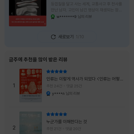
등껍질을 달고 사는 세계, 교통사고 후 천사를
만난 남자, 고인이 남긴 영상이 재생되는 장례
식장에서 똥을 싼 개. 이 책에는 몇 줄만 읽어도
w*******9
님의 리뷰
YES마니아 : 로얄
그다음 장면이 궁금해지는 이야기들이 가득하
다. 한 편만 읽고 덮으려 했는데, 다음 이야기로
넘어가 있었다. 소설을 읽으면서 잘 만든 단편
새로보기
1/10
애니메이션 여러 편을 차례로 보는 기분이 들었
다. (이건 저자가 픽사 애니메이터라는 소개 글
을 봐서 더 그렇게 생각했을 수도 있다.) 장면은
선명하게 그려졌고, 한 편이 끝날 때마다 질문
금주에 추천을 많이 받은 리뷰
이 뒤따라왔다. 감출 수 없는 세계는 더 다정할
까 「등껍질」의 세계에서 사람들은 저마다 다른
리뷰 총점
등껍질을 달고 살아간다. 몸의 일부이면서 한
인류는 이렇게 역사가 되었다 <인류는 어떻게
사람을 표현하는 수단
1
역사가 되었나>
추천 24건
댓글 25건
y****n
님의 리뷰
YES마니아 : 플래티넘
리뷰 총점
누군가를 이해한다는 것
2
추천 21건
댓글 20건