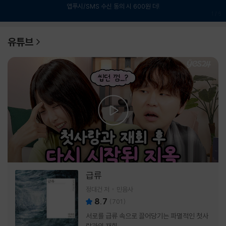
앱푸시/SMS 수신 동의 시 600원 더!
1
/
6
유튜브
급류
정대건 저
민음사
8.7
(
701
)
서로를 급류 속으로 끌어당기는 파멸적인 첫사