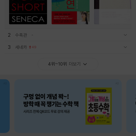
2
수족관
관련상품 보이기/감축
3
세네카
49
관련상품 보이기/감축
4위~10위
더보기