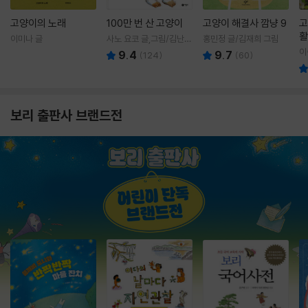
고양이의 노래
100만 번 산 고양이
고양이 해결사 깜냥 9
고
활
이미나 글
사노 요코 글,그림/김난주
홍민정 글/김재희 그림
렇
역
이
9.4
9.7
(
124
)
(
60
)
보리 출판사 브랜드전