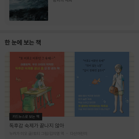
랑과의 재회
한 눈에 보는 책
카드뉴스로 보는 책
독후감 숙제가 끝나지 않아
누카가 미오 글/토티 그림/김지영 역
다산어린이