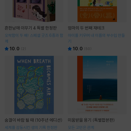
흔한남매 이무기 4 특별 한정판
엄마의 두 번째 재테크
오싹함이 두 배! 스페셜 굿즈 6종과 함
아이를 키우며 내 이름의 부수입 만들
께
기
10.0
10.0
(
2
)
(
50
)
숨결이 바람 될 때 (10주년 에디션)
미움받을 용기 (특별합본판)
세계를 감동시킨 생의 기록 한정판
모든 고민은 관계