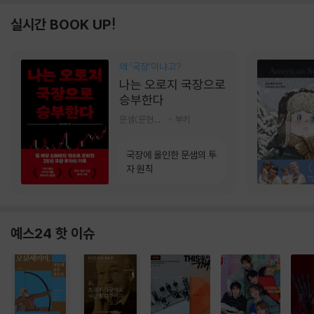
실시간 BOOK UP!
왜 ‘국장‘이냐고?
나는 오로지 국장으로
승부한다
문샘(문현철) 저
부키
국장에 올인한 문샘의 투
자 원칙
예스24 핫 이슈