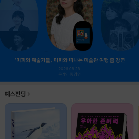
『미피와 예술가들』 미피와 떠나는 미술관 여행 줌 강연
2026.08.28.
온라인 줌 강연
예스펀딩