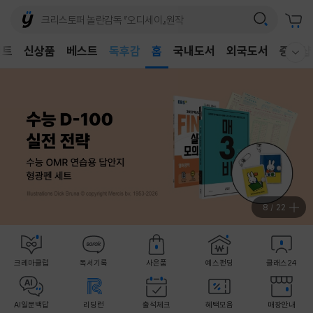
어린이
독후감
벤트
신상품
베스트
홈
국내도서
외국도서
중고샵
웰컴메뉴 모두보기
어린이
9
/
22
크레마클럽
독서기록
사은품
예스펀딩
클래스24
AI일문백답
리딩런
출석체크
혜택모음
매장안내