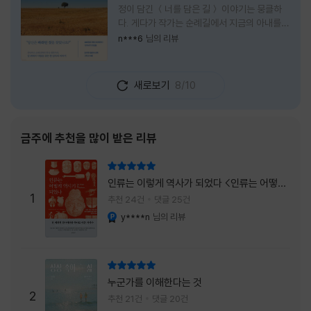
정이 담긴 ＜너를 담은 길＞ 이야기는 뭉클하
다. 게다가 작가는 순례길에서 지금의 아내를
만나 여행 로맨스의 정석인 '비포 선라이즈'를
n***6
님의 리뷰
현실로 이루었다는 점에서 더없이 로맨틱하다.
책을 읽으며 밑줄 그은 문장들이 많았다. 책 속
에 작가가 소개한 다양한 도서들의 문장들을 만
새로보기
8/10
나는 것 역시 읽기의 또다른 즐거움이었다. 여
느 이들처럼 성실히 학교를 마치고 남들이 부러
워하는 직장에 다니던 작가가 어느날 문득 나는
누구이며어느 순간 행복을 느끼는지 질문하며
금주에 추천을 많이 받은 리뷰
길을 떠나려고 마음 먹는 순간들을 적어내려간
문장들에 마음을 한참 머물렀다.그 부분을 발췌
리뷰 총점
해본다. "내가 온 힘을 다해 부러워하던 사람
인류는 이렇게 역사가 되었다 <인류는 어떻게
들은 '자신이 원하는' 일을 하는 사람들이었다.
1
역사가 되었나>
추천 24건
댓글 25건
소명이라고 하던
y****n
님의 리뷰
YES마니아 : 플래티넘
리뷰 총점
누군가를 이해한다는 것
2
추천 21건
댓글 20건