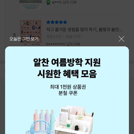
a***i
님의 리뷰
YES마니아 : 로얄
리뷰 총점
작고 즐거운 경험을 많이 하기, 불행과 불안을
3
회피하지 말기, 그리고 좋은 사람을 많이 만나
추천 17건
댓글 17건
닫기
오늘은 그만 보기
기.
h*******1
님의 리뷰
공지
8월 신용카드 무이자할부 안내
2026-08-01
로그인
최근 본 상품
주문/배송
고객센터 1544-3800
티켓 1544-6399
중고샵 1566-4295
eBook 1:1문의/채팅상담
예스이십사(주) 사업자 정보
이용약관
개인정보처리방침
청소년보호정책
PC버전
회사소개
거래처관계자께