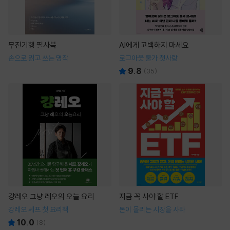
무진기행 필사북
AI에게 고백하지 마세요
손으로 읽고 쓰는 명작
로그아웃 불가 첫사랑
9.8
(
35
)
걍레오 그냥 레오의 오늘 요리
지금 꼭 사야 할 ETF
강레오 셰프 첫 요리책
돈이 몰리는 시장을 사라
10.0
(
8
)