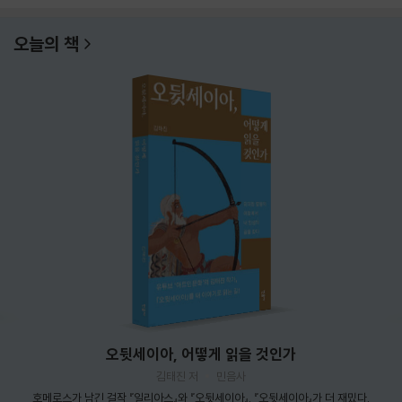
오늘의 책
오뒷세이아, 어떻게 읽을 것인가
김태진 저
민음사
호메로스가 남긴 걸작 『일리아스』와 『오뒷세이아』. 『오뒷세이아』가 더 재밌다.