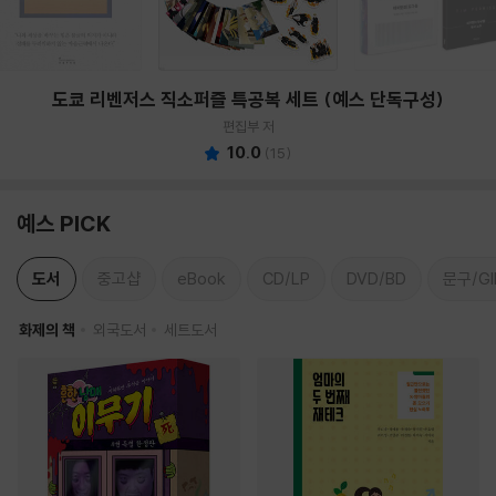
도쿄 리벤저스 직소퍼즐 특공복 세트 (예스 단독구성)
편집부 저
10.0
(
15
)
예스 PICK
도서
중고샵
eBook
CD/LP
DVD/BD
문구/GI
화제의 책
외국도서
세트도서