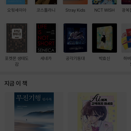
오뒷세이아
코스톨라니
Stray Kids
NCT WISH
광복
포켓몬 생태도
세네카
공각기동대
박효신
하버
감
지금 이 책