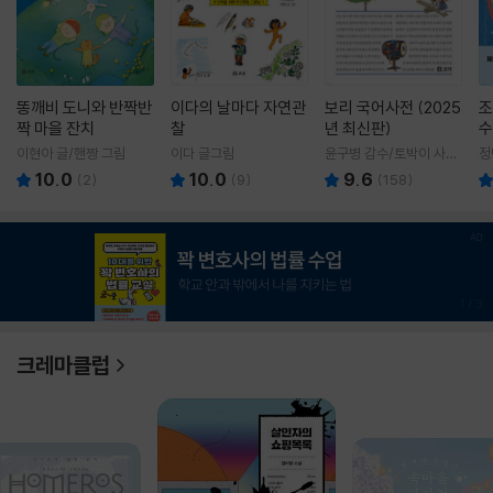
똥깨비 도니와 반짝반
이다의 날마다 자연관
보리 국어사전 (2025
조
짝 마을 잔치
찰
년 최신판)
수
이현아 글/핸짱 그림
이다 글그림
윤구병 감수/토박이 사전
정
편찬실 편
10.0
10.0
9.6
(
2
)
(
9
)
(
158
)
1
/
3
크레마클럽