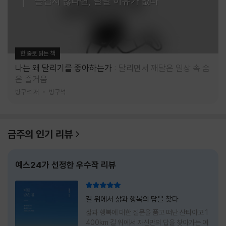
즐겁지 않다면, 달릴 이유가 없다
한 줄로 읽는 책
나는 왜 달리기를 좋아하는가
달리면서 깨달은 일상 속 숨
은 즐거움
방구석 저
방구석
금주의 인기 리뷰
예스24가 선정한 우수작 리뷰
리뷰 총점
길 위에서 삶과 행복의 답을 찾다
삶과 행복에 대한 질문을 품고 떠난 산티아고 1
400km 길 위에서 자신만의 답을 찾아가는 여