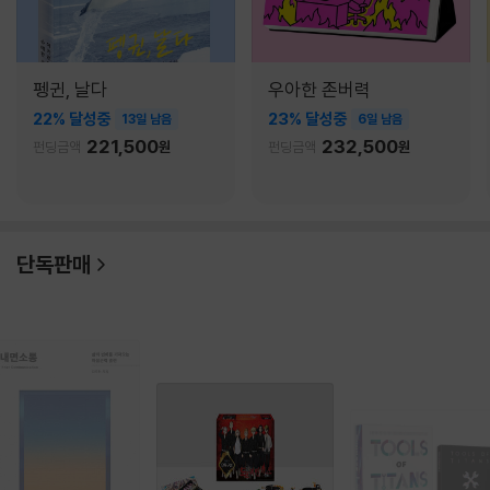
펭귄, 날다
우아한 존버력
22% 달성중
23% 달성중
13일 남음
6일 남음
221,500
232,500
펀딩금액
원
펀딩금액
원
단독판매