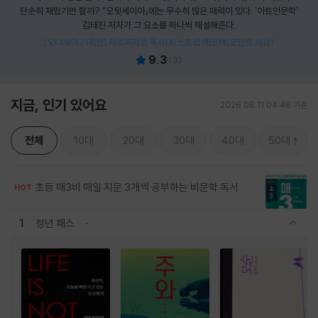
단순히 재밌기만 할까? 『오뒷세이아』에는 무수히 많은 매력이 있다. '아트인문학'
김태진 저자가 그 요소를 하나씩 해설해준다.
[오디세이 기획전] 제로퍼제로 독서대/스트랩 에코백(포인트 차감)
9.3
(
3
)
지금, 인기 있어요
2026.08.11 04:48 기준
전체
10대
20대
30대
40대
50대
초등 매3비 매일 지문 3개씩 공부하는 비문학 독서
HOT
1
청년 패스
관련상품 보이기/감축