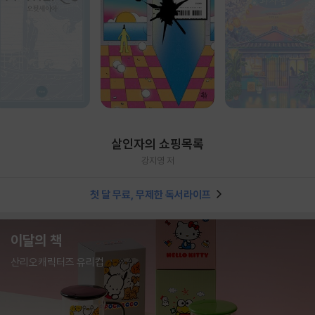
살인자의 쇼핑목록
강지영 저
첫 달 무료, 무제한 독서라이프
이달의 책
산리오캐릭터즈 유리컵