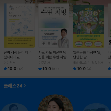
진짜 새랑 눈이 마주
자도 자도 피곤한 당
웹툰동화 다정한 말,
나
쳤다니까요
신을 위한 수면 처방
단단한 말
산
이이은 저
이준용 저
돌배 글그림/고정욱 원저
조
10.0
10.0
10.0
(
12
)
(
54
)
(
3
)
클래스24