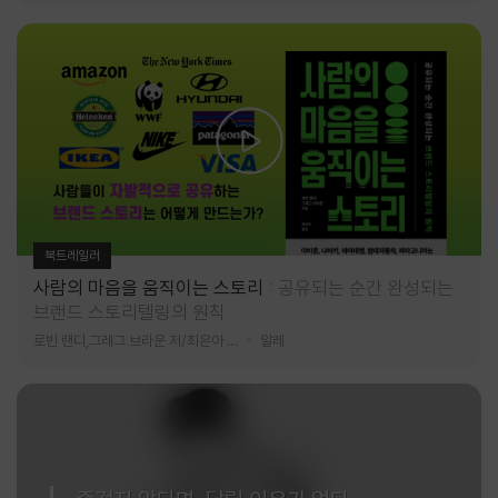
북트레일러
사람의 마음을 움직이는 스토리
공유되는 순간 완성되는
브랜드 스토리텔링의 원칙
로빈 랜디,그레그 브라운 저/최은아 역
알레