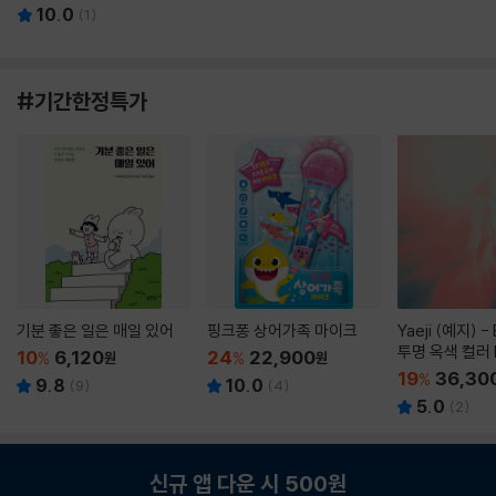
10.0
(
1
)
#기간한정특가
기분 좋은 일은 매일 있어
핑크퐁 상어가족 마이크
Yaeji (예지) -
투명 옥색 컬러 
10
6,120
24
22,900
%
원
%
원
19
36,30
%
9.8
10.0
(
9
)
(
4
)
5.0
(
2
)
신규 앱 다운 시 500원