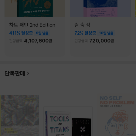
차트 패턴 2nd Edition
쉼 숨 섬
411% 달성중
72% 달성중
9일 남음
10일 남음
4,107,600
720,000
펀딩금액
원
펀딩금액
원
단독판매