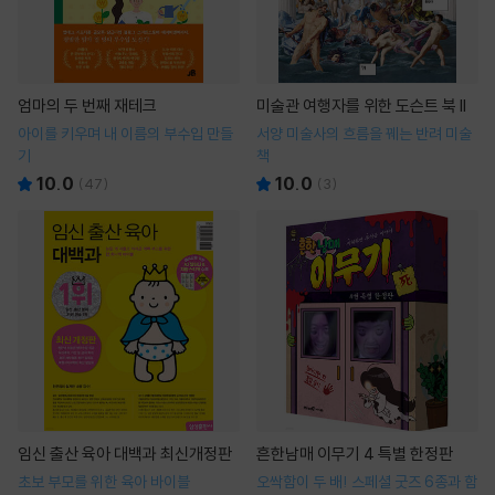
엄마의 두 번째 재테크
미술관 여행자를 위한 도슨트 북 II
아이를 키우며 내 이름의 부수입 만들
서양 미술사의 흐름을 꿰는 반려 미술
기
책
10.0
10.0
(
47
)
(
3
)
임신 출산 육아 대백과 최신개정판
흔한남매 이무기 4 특별 한정판
초보 부모를 위한 육아 바이블
오싹함이 두 배! 스페셜 굿즈 6종과 함