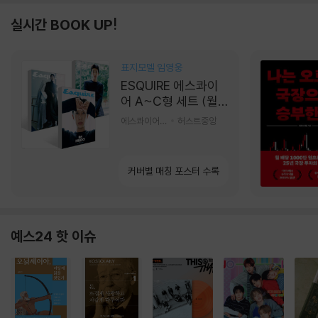
실시간 BOOK UP!
표지모델 임영웅
ESQUIRE 에스콰이
어 A~C형 세트 (월
간) : 9월 [2026]
에스콰이어편집부 편
허스트중앙
커버별 매칭 포스터 수록
예스24 핫 이슈