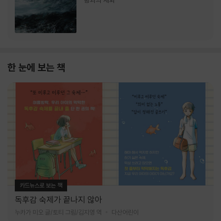
랑과의 재회
한 눈에 보는 책
카드뉴스로 보는 책
독후감 숙제가 끝나지 않아
누카가 미오 글/토티 그림/김지영 역
다산어린이