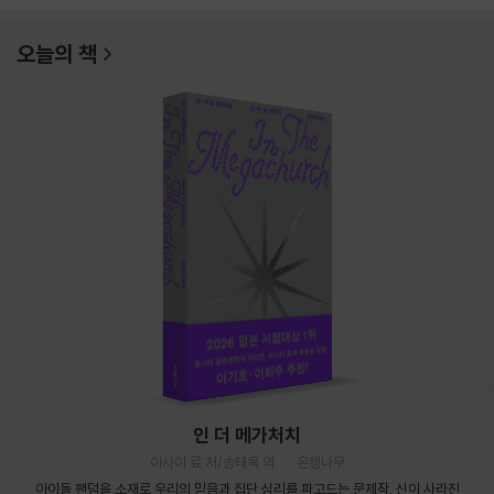
오늘의 책
인 더 메가처치
아사이 료 저/송태욱 역
은행나무
아이돌 팬덤을 소재로 우리의 믿음과 집단 심리를 파고드는 문제작. 신이 사라진