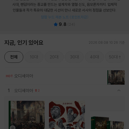
시대, 팬덤이라는 종교를 만드는 설계자와 열혈 신도, 음모론자까지. 입체적
인물들과 작가 특유의 대담한 시선이 만나 새로운 서사의 정점을 선보인다.
양장 누드 제본 노트 (포인트차감)
9.8
(
24
)
지금, 인기 있어요
2026.08.08 10:26 기준
전체
10대
20대
30대
40대
50대
오디세이아
HOT
1
오디세이아
2
관련상품 보이기/감축