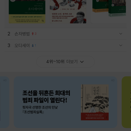
2
손자병법
3
관련상품 보이기/감축
3
오디세이
1
관련상품 보이기/감축
4위~10위
더보기