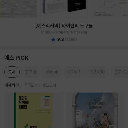
[예스리커버] 타이탄의 도구들
팀 페리스 저/박선령,정지현 공역
9.3
(
1,396
)
예스 PICK
도서
중고샵
eBook
CD/LP
DVD/BD
문구/GI
화제의 책
외국도서
세트도서