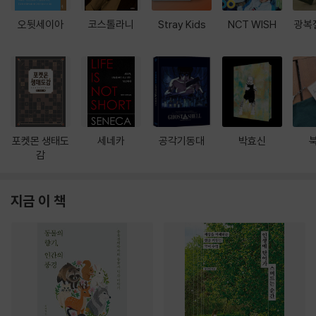
오뒷세이아
코스톨라니
Stray Kids
NCT WISH
광복
포켓몬 생태도
세네카
공각기동대
박효신
감
지금 이 책