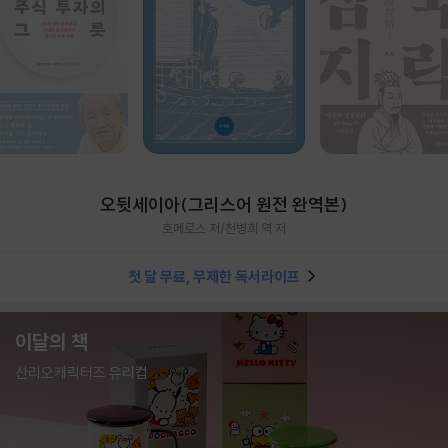
오뒷세이아(그리스어 원전 완역본)
호메로스 저/천병희 역 저
첫 달 무료, 무제한 독서라이프
이달의 책
산리오캐릭터즈 유리컵