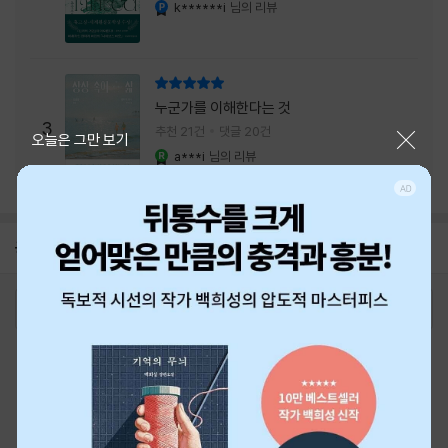
내는 최상의 시너지...
k******i
님의 리뷰
YES마니아 : 플래티넘
리뷰 총점
누군가를 이해한다는 것
3
추천 21건
댓글 20건
닫기
오늘은 그만 보기
a***i
님의 리뷰
YES마니아 : 로얄
공지
26년 NBCI 수상 안내
2026-08-01
로그인
최근 본 상품
주문/배송
고객센터 1544-3800
티켓 1544-6399
중고샵 1566-4295
eBook 1:1문의/채팅상담
예스이십사(주) 사업자 정보
이용약관
개인정보처리방침
청소년보호정책