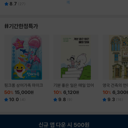
께
8.7
(
27
)
#기간한정특가
핑크퐁 상어가족 마이크
기분 좋은 일은 매일 있어
영국 건축의 언
50
15,000
10
6,120
10
6,300
%
원
%
원
%
10.0
9.8
9.3
(
4
)
(
9
)
(
16
)
신규 앱 다운 시 500원