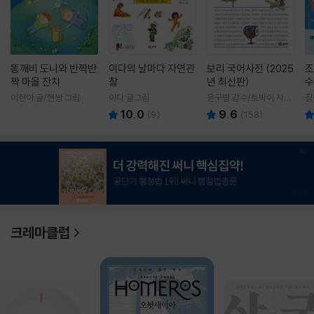
똥깨비 도니와 반짝반
이다의 날마다 자연관
보리 국어사전 (2025
조
짝 마을 잔치
찰
년 최신판)
수
이현아 글/핸짱 그림
이다 글그림
윤구병 감수/토박이 사전
정
편찬실 편
10.0
9.6
(
9
)
(
158
)
1
/
3
크레마클럽