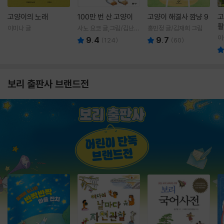
고양이의 노래
100만 번 산 고양이
고양이 해결사 깜냥 9
고
활
이미나 글
사노 요코 글,그림/김난주
홍민정 글/김재희 그림
렇
역
이
9.4
9.7
(
124
)
(
60
)
보리 출판사 브랜드전