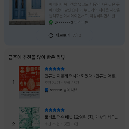
째 에세이북- 책을 덮고도 한동안 마음 깊은 곳
에 여운이 남았습니다. 누군가의 지나온 시간을
들려주는 에세이이면서도, 이상하리만치 읽는
사람 자신의 삶을 다시 돌아보게 만드는 책이었
d*******3
님의 리뷰
YES마니아 : 로얄
습니다. 그래서 이 책은 단순히 한 사람의 기록
으로 머물지 않고, 각자의 상처와 후회, 다 지나
새로보기
7/10
온 줄 알았던 마음의 결을 가만히 비추는 거울
처럼 다가왔습니다. 무엇보다 좋았던 점은 이
책이 큰 목소리로 삶의 답을 가르치려 하지 않
는다는 것, 대신 지나온 시간 속에서 비로소 알
금주에 추천을 많이 받은 리뷰
아차리게 되는 감정들, 놓아야 지켜지는 것들이
있고 무너지지 않는 것보다 다시 일어서는 일이
리뷰 총점
더 중요하다는 사실을 담담하게 보여줍니다. 그
인류는 이렇게 역사가 되었다 <인류는 어떻게
래서 읽는 내내 위로가 과장되지 않았고, 오히
1
역사가 되었나>
추천 24건
댓글 25건
려 그 절제된 진심 덕분에 더 오래 마음에 남았
y****n
님의 리뷰
YES마니아 : 플래티넘
습니다. 책 곳곳에
리뷰 총점
로버트 잭슨 베넷 《오염된 잔》, 가상의 제국이
주는 실감과 미스터리 사건의 치밀함이 이루어
2
추천 22건
댓글 18건