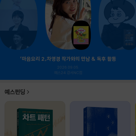
『마음요리 2』차영경 작가와의 만남 & 독후 활동
2026.09.05.
예스24 강서NC점
예스펀딩