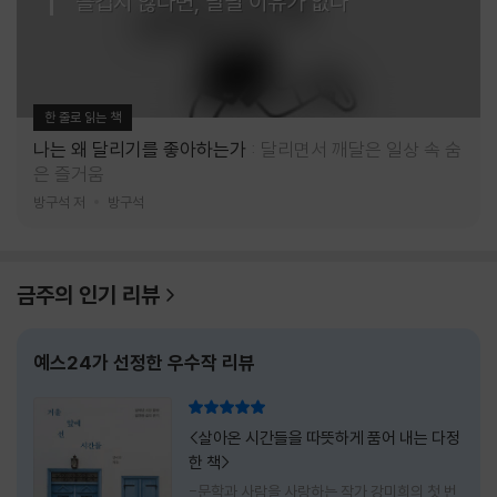
즐겁지 않다면, 달릴 이유가 없다
한 줄로 읽는 책
나는 왜 달리기를 좋아하는가
달리면서 깨달은 일상 속 숨
은 즐거움
방구석 저
방구석
금주의 인기 리뷰
예스24가 선정한 우수작 리뷰
리뷰 총점
<살아온 시간들을 따뜻하게 품어 내는 다정
한 책>
-문학과 사람을 사랑하는 작가 강미희의 첫 번