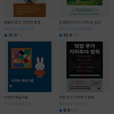
동물의 향기, 인간의 풍경
인생에 단어가 스며드는 순간
숲과 길 위 생명의 여정
단어 하나로 바뀌는 세상
10.0
10.0
(
1
)
(
16
)
미피와 예술가들
적정 주가 가치투자 법칙
미피, 미술관에 가다
평생 쓸 수 있는 원칙
9.9
(
42
)