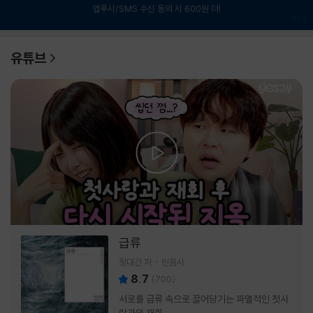
앱푸시/SMS 수신 동의 시 600원 더!
1
/
6
유튜브
급류
정대건 저
민음사
8.7
(
700
)
서로를 급류 속으로 끌어당기는 파멸적인 첫사