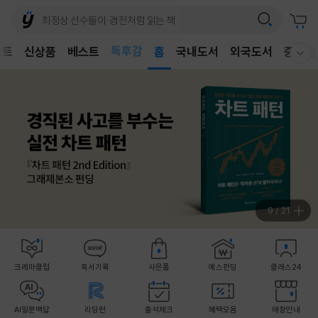
벤트
신상품
베스트
어린이
홈
국내도서
외국도서
중고샵
웰컴메뉴 모두보기
독후감
어린이
9
/
21
크레마클럽
독서기록
사은품
예스펀딩
클래스24
AI일문백답
리딩런
출석체크
혜택모음
매장안내