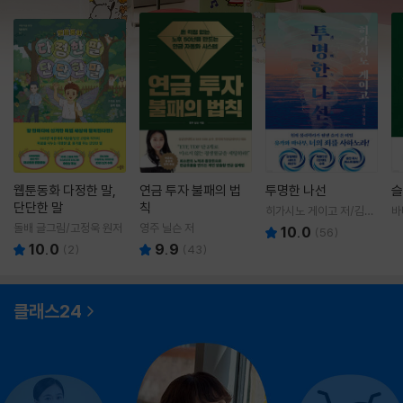
웹툰동화 다정한 말,
연금 투자 불패의 법
투명한 나선
슬
단단한 말
칙
히가시노 게이고 저/김선
바
영 역
영
돌배 글그림/고정욱 원저
영주 닐슨 저
10.0
(
56
)
10.0
9.9
(
2
)
(
43
)
클래스24