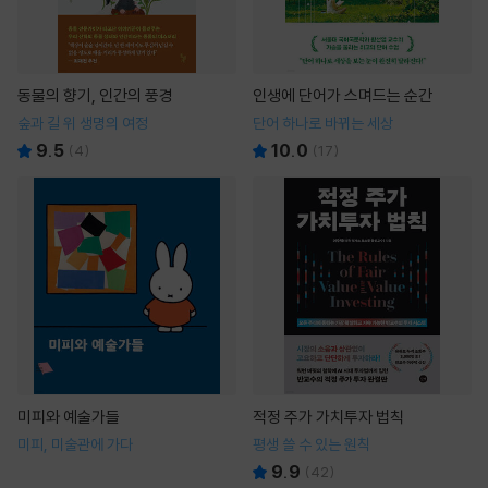
동물의 향기, 인간의 풍경
인생에 단어가 스며드는 순간
숲과 길 위 생명의 여정
단어 하나로 바뀌는 세상
9.5
10.0
(
4
)
(
17
)
미피와 예술가들
적정 주가 가치투자 법칙
미피, 미술관에 가다
평생 쓸 수 있는 원칙
9.9
(
42
)