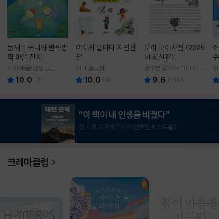
똥깨비 도니와 반짝반
이다의 날마다 자연관
보리 국어사전 (2025
조
짝 마을 잔치
찰
년 최신판)
수
이현아 글/핸짱 그림
이다 글그림
윤구병 감수/토박이 사전
정
편찬실 편
10.0
10.0
9.6
(
2
)
(
9
)
(
158
)
1
/
3
크레마클럽