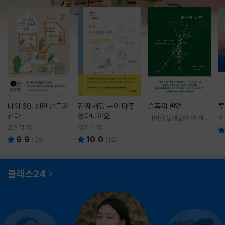
나이 60, 생판 남들과
진짜 새랑 눈이 마주
슬픔의 발견
투
산다
쳤다니까요
바버라 블래츨리 저/제효
히
영 역
영
조선희 저
이이은 저
9.9
10.0
(
28
)
(
12
)
클래스24