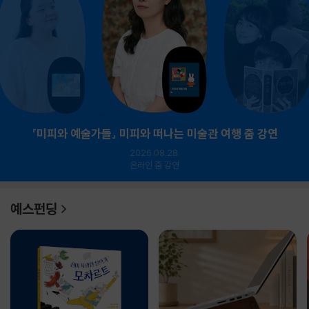
『미피와 예술가들』 미피와 떠나는 미술관 여행 줌 강연
2026.08.28.
온라인 줌 강연
예스펀딩