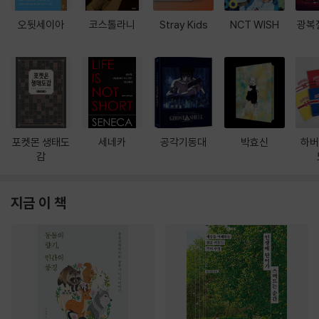
오뒷세이아
코스톨라니
Stray Kids
NCT WISH
광복
포켓몬 생태도
세네카
공각기동대
박효신
하버
감
지금 이 책