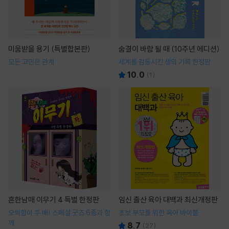
미움받을 용기 (특별합본판)
숨결이 바람 될 때 (10주년 에디션)
모든 고민은 관계
세계를 감동시킨 생의 기록 한정판
10.0
(
1
)
흔한남매 이무기 4 특별 한정판
임신 출산 육아 대백과 최신개정판
오싹함이 두 배! 스페셜 굿즈 6종과 함
초보 부모를 위한 육아 바이블
께
8.7
(
27
)