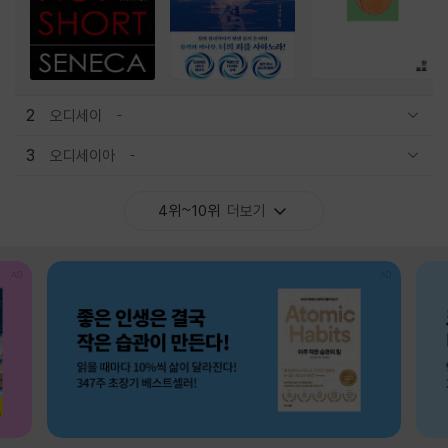
2
오디세이
관련상품 보이기/감축
3
오디세이아
관련상품 보이기/감축
4위~10위
더보기