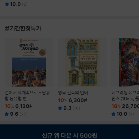
10.0
(
2
)
#기간한정특가
걸어서 세계속으로 - 남유
영국 건축의 언어
에브리씽 에브리
럽 동유럽 편
원스 (1Disc,
10
6,300
%
원
판) : 블루레이
10
6,120
10
26,70
%
원
%
9.3
(
16
)
9.6
10.0
(
27
)
(
2
)
신규 앱 다운 시 500원