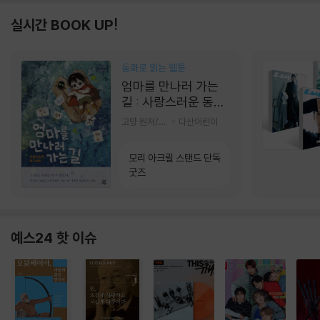
실시간 BOOK UP!
동화로 읽는 웹툰
엄마를 만나러 가는
길 : 사랑스러운 동그
라미
고먕 원저/김영리 글
다산어린이
모리 아크릴 스탠드 단독
굿즈
예스24 핫 이슈