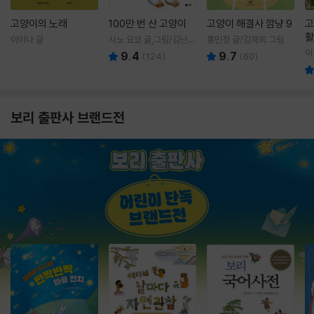
고양이의 노래
100만 번 산 고양이
고양이 해결사 깜냥 9
고
활
이미나 글
사노 요코 글,그림/김난주
홍민정 글/김재희 그림
렇
역
이
9.4
9.7
(
124
)
(
60
)
보리 출판사 브랜드전