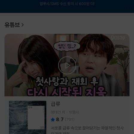
앱푸시/SMS 수신 동의 시 600원 더!
1
/
6
유튜브
급류
정대건 저
민음사
8.7
(
701
)
서로를 급류 속으로 끌어당기는 파멸적인 첫사