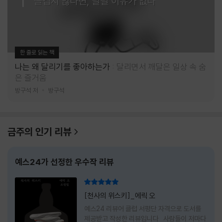
즐겁지 않다면, 달릴 이유가 없다
한 줄로 읽는 책
나는 왜 달리기를 좋아하는가
달리면서 깨달은 일상 속 숨
은 즐거움
방구석 저
방구석
금주의 인기 리뷰
예스24가 선정한 우수작 리뷰
리뷰 총점
[천사의 위스키]_에릭 오
예스24 리뷰어 클럽 서평단 자격으로 도서를
제공받고 작성한 리뷰입니다 사람들이 저마다