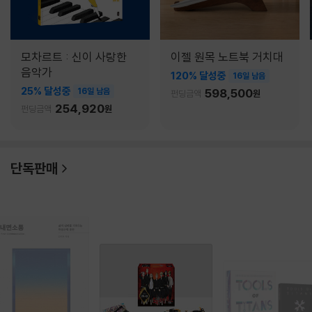
모차르트 : 신이 사랑한
이젤 원목 노트북 거치대
음악가
120% 달성중
16일 남음
25% 달성중
16일 남음
598,500
펀딩금액
원
254,920
펀딩금액
원
단독판매