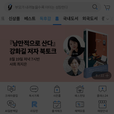
어린이
독후감
벤트
신상품
베스트
홈
국내도서
외국도서
중고샵
어린이
웰컴메뉴 모두보기
7
/
22
크레마클럽
독서기록
사은품
예스펀딩
클래스24
AI일문백답
리딩런
출석체크
혜택모음
매장안내