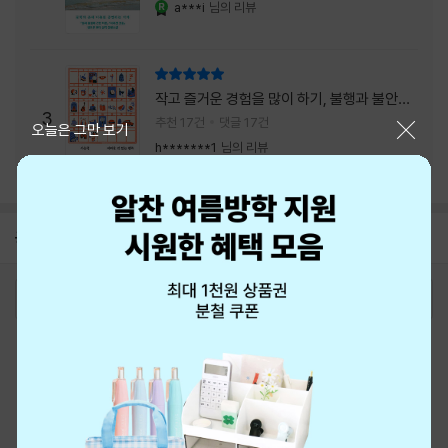
a***i
님의 리뷰
YES마니아 : 로얄
리뷰 총점
작고 즐거운 경험을 많이 하기, 불행과 불안을
3
회피하지 말기, 그리고 좋은 사람을 많이 만나
추천 17건
댓글 17건
닫기
오늘은 그만 보기
기.
h*******1
님의 리뷰
공지
8월 신용카드 무이자할부 안내
2026-08-01
로그인
최근 본 상품
주문/배송
고객센터 1544-3800
티켓 1544-6399
중고샵 1566-4295
eBook 1:1문의/채팅상담
예스이십사(주) 사업자 정보
이용약관
개인정보처리방침
청소년보호정책
PC버전
회사소개
거래처관계자께