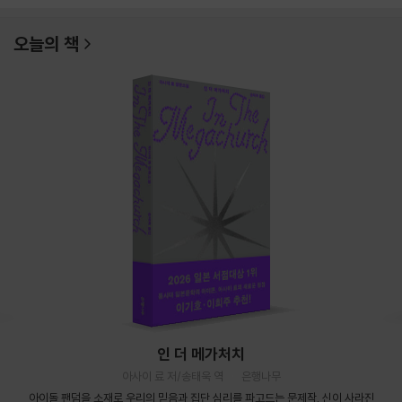
오늘의 책
인 더 메가처치
아사이 료 저/송태욱 역
은행나무
아이돌 팬덤을 소재로 우리의 믿음과 집단 심리를 파고드는 문제작. 신이 사라진