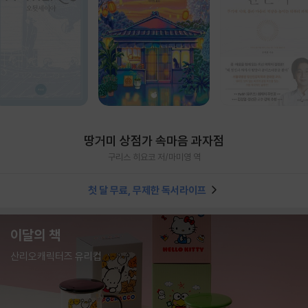
땅거미 상점가 속마음 과자점
구리스 히요코 저/마미영 역
첫 달 무료, 무제한 독서라이프
이달의 책
산리오캐릭터즈 유리컵