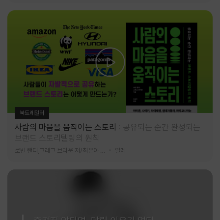
북트레일러
사람의 마음을 움직이는 스토리
공유되는 순간 완성되는
브랜드 스토리텔링의 원칙
로빈 랜디,그레그 브라운 저/최은아 역
알레