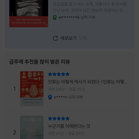
등껍질을 달고 사는 세계, 교통사고 후 천사를
만난 남자, 고인이 남긴 영상이 재생되는 장례
식장에서 똥을 싼 개. 이 책에는 몇 줄만 읽어도
w*******9
님의 리뷰
YES마니아 : 로얄
그다음 장면이 궁금해지는 이야기들이 가득하
다. 한 편만 읽고 덮으려 했는데, 다음 이야기로
넘어가 있었다. 소설을 읽으면서 잘 만든 단편
새로보기
1/10
애니메이션 여러 편을 차례로 보는 기분이 들었
다. (이건 저자가 픽사 애니메이터라는 소개 글
을 봐서 더 그렇게 생각했을 수도 있다.) 장면은
선명하게 그려졌고, 한 편이 끝날 때마다 질문
금주에 추천을 많이 받은 리뷰
이 뒤따라왔다. 감출 수 없는 세계는 더 다정할
까 「등껍질」의 세계에서 사람들은 저마다 다른
리뷰 총점
등껍질을 달고 살아간다. 몸의 일부이면서 한
인류는 이렇게 역사가 되었다 <인류는 어떻게
사람을 표현하는 수단
1
역사가 되었나>
추천 24건
댓글 25건
y****n
님의 리뷰
YES마니아 : 플래티넘
리뷰 총점
누군가를 이해한다는 것
2
추천 21건
댓글 20건