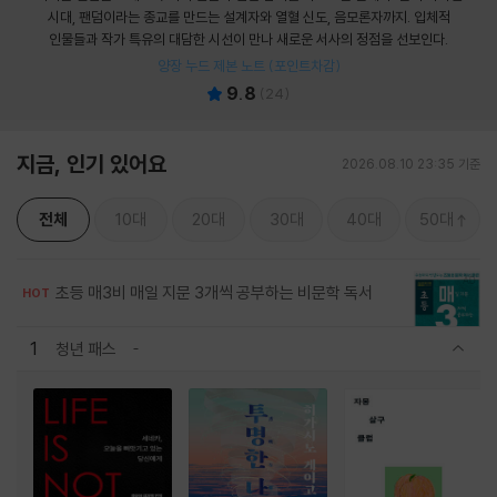
시대, 팬덤이라는 종교를 만드는 설계자와 열혈 신도, 음모론자까지. 입체적
인물들과 작가 특유의 대담한 시선이 만나 새로운 서사의 정점을 선보인다.
양장 누드 제본 노트 (포인트차감)
9.8
(
24
)
지금, 인기 있어요
2026.08.10 23:35 기준
전체
10대
20대
30대
40대
50대
초등 매3비 매일 지문 3개씩 공부하는 비문학 독서
HOT
1
청년 패스
관련상품 보이기/감축