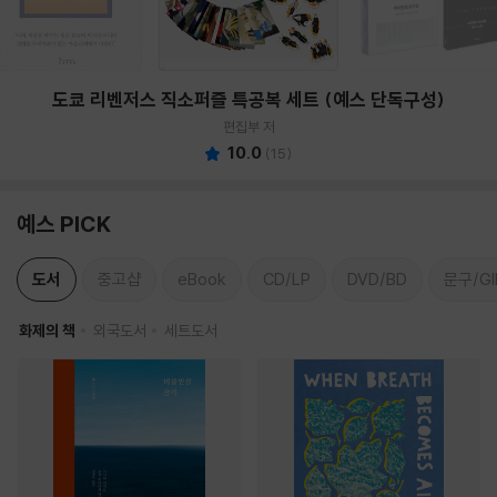
도쿄 리벤저스 직소퍼즐 특공복 세트 (예스 단독구성)
편집부 저
10.0
(
15
)
예스 PICK
도서
중고샵
eBook
CD/LP
DVD/BD
문구/GI
화제의 책
외국도서
세트도서