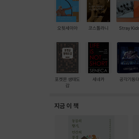
오뒷세이아
코스톨라니
Stray Kid
포켓몬 생태도
세네카
공각기동
감
지금 이 책