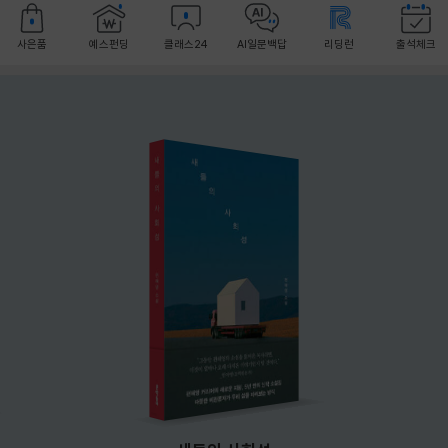
사은품
예스펀딩
클래스24
AI일문백답
리딩런
출석체크