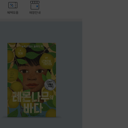
혜택모음
매장안내