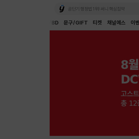
Book
CD/LP
DVD/BD
문구/GIFT
티켓
채널예스
이