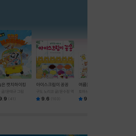
더보기
늘은 캣치하이킹
아이스크림이 꽁꽁
여름을 부탁해
 글/윤태규 그림
구도 노리코 글/윤수정 역
토마쓰리 글그림
9.9
9.6
9.8
(
41
)
(
103
)
(
24
)