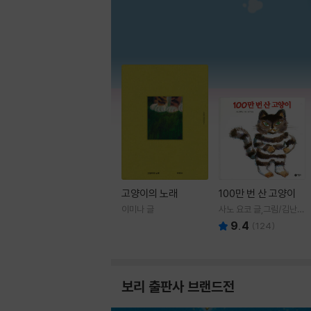
고양이의 노래
100만 번 산 고양이
이미나 글
사노 요코 글,그림/김난주
역
9.4
(
124
)
보리 출판사 브랜드전