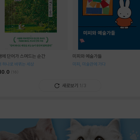
생에 단어가 스며드는 순간
미피와 예술가들
 하나로 바뀌는 세상
미피, 미술관에 가다
10.0
(
16
)
새로보기
1/3