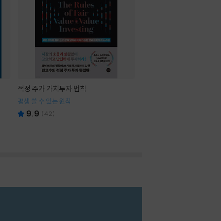
적정 주가 가치투자 법칙
평생 쓸 수 있는 원칙
9.9
(
42
)