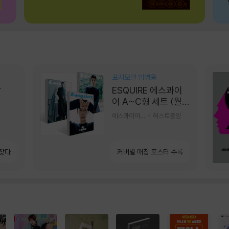
표지모델 임영웅
상
ESQUIRE 에스콰이
어 A~C형 세트 (월
간) : 9월 [2026]
에스콰이어편집부 편
허스트중앙
 찾다
커버별 매칭 포스터 수록