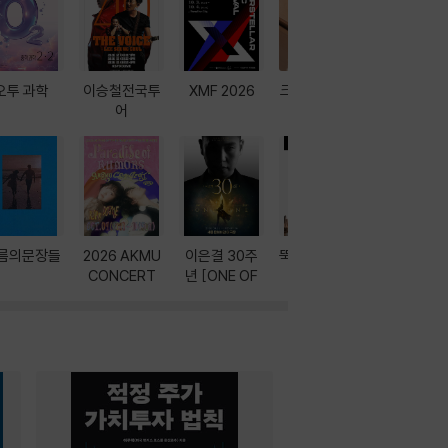
오투 과학
이승철전국투
XMF 2026
크레마 이북 리
방학에는 
어
더기
포터
름의문장들
2026 AKMU
이은결 30주
뚝딱! AI 3대장
이달의 인
CONCERT
년 [ONE OF
과
ONE]