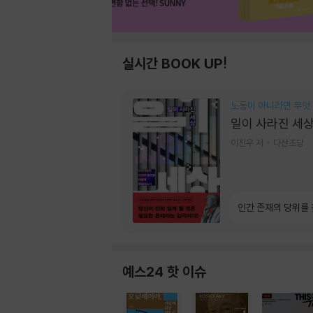
실시간 BOOK UP!
노동이 아니라면 무엇
일이 사라진 세
이진우 저
다산초당
인간 존재의 당위를
예스24 핫 이슈