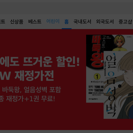
어린이
벤트
신상품
베스트
독후감
홈
국내도서
외국도서
중고샵
어린이