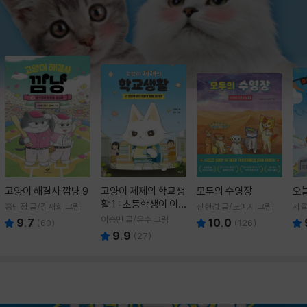
고양이 해결사 깜냥 9
고양이 제제의 학교생
모두의 수영장
오
활 1 : 초등학생이 이
홍민정 글/김재희 그림
신현경 글/노예지 그림
서율
렇게 힘들 줄이야
이승민 글/온수 그림
9.7
10.0
(
60
)
(
126
)
9.9
(
27
)