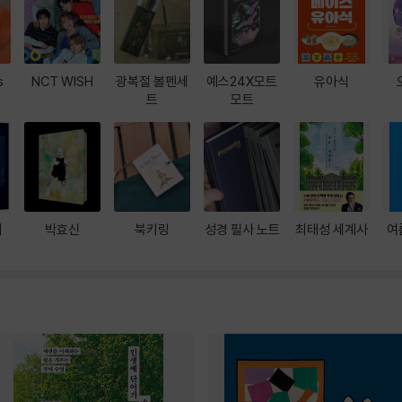
s
NCT WISH
광복절 볼펜세
예스24X모트
유아식
트
모트
대
박효신
북키링
성경 필사 노트
최태성 세계사
여