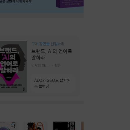
구매 장면을 선점하라
브랜드, AI의 언어로
말하라
박세용 저/정진호 그림
책만
AEO와 GEO로 설계하
는 브랜딩