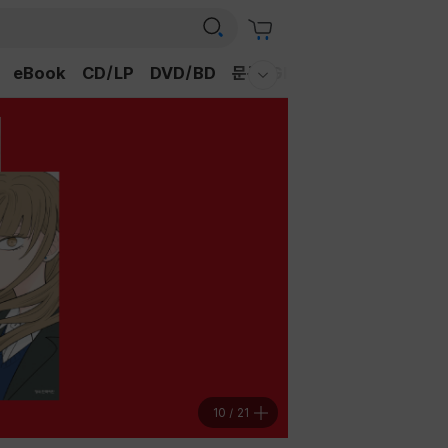
eBook
CD/LP
DVD/BD
문구/GIFT
티켓
채널예스
웰컴메뉴 모두보기
11
/
21