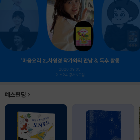
『마음요리 2』차영경 작가와의 만남 & 독후 활동
2026.09.05.
예스24 강서NC점
예스펀딩