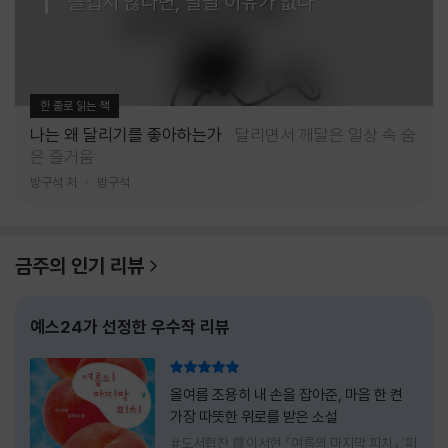
즐겁지 않다면, 달릴 이유가 없다
한 줄로 읽는 책
나는 왜 달리기를 좋아하는가
달리면서 깨달은 일상 속 숨
은 즐거움
방구석 저
방구석
금주의 인기 리뷰
예스24가 선정한 우수작 리뷰
리뷰 총점
올여름 조용히 내 손을 잡아준, 마음 한 켠
가장 따뜻한 위로를 받은 소설
#도서협찬 📗이서현 『여름의 마지막 피치』 '피