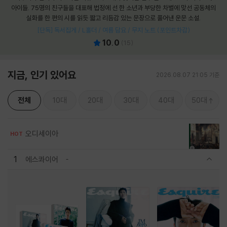
아이들. 75명의 친구들을 대표해 법정에 선 한 소년과 부당한 차별에 맞선 공동체의
실화를 한 편의 시를 읽듯 짧고 리듬감 있는 문장으로 풀어낸 운문 소설.
[단독] 독서집게 / L홀더 / 여름 담요 / 무지 노트 (포인트차감)
10.0
(
15
)
지금, 인기 있어요
2026.08.07 21:05 기준
전체
10대
20대
30대
40대
50대
오디세이아
HOT
1
에스콰이어
관련상품 보이기/감축