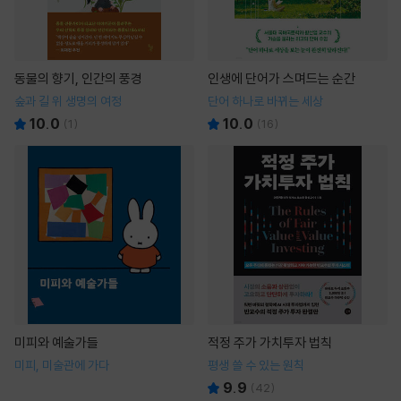
동물의 향기, 인간의 풍경
인생에 단어가 스며드는 순간
숲과 길 위 생명의 여정
단어 하나로 바뀌는 세상
10.0
10.0
(
1
)
(
16
)
미피와 예술가들
적정 주가 가치투자 법칙
미피, 미술관에 가다
평생 쓸 수 있는 원칙
9.9
(
42
)