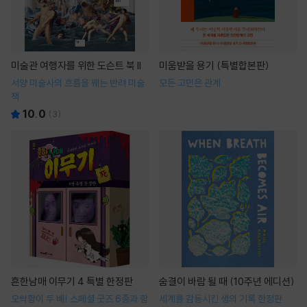
미술관 여행자를 위한 도슨트 북 II
미움받을 용기 (특별합본판)
서양 미술사의 흐름을 꿰는 반려 미술
모든 고민은 관계
책
10.0
(
3
)
흔한남매 이무기 4 특별 한정판
숨결이 바람 될 때 (10주년 에디션)
오싹함이 두 배! 스페셜 굿즈 6종과 함
세계를 감동시킨 생의 기록 한정판