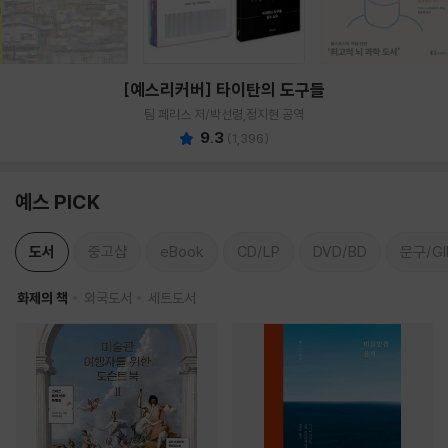
[예스리커버] 타이탄의 도구들
팀 페리스 저/박선령,정지현 공역
9.3
(
1,396
)
예스 PICK
도서
중고샵
eBook
CD/LP
DVD/BD
문구/GI
화제의 책
외국도서
세트도서