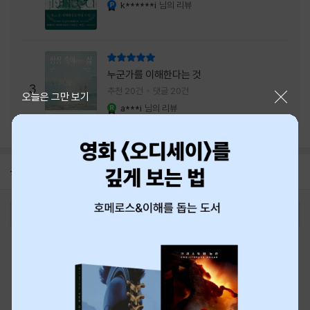
내는 최상의 시너지...
k******i
님의 리뷰
YES마니아 : 플래티넘
리뷰 총점
누군가를 이해한다는 것
3
추천 20건
댓글 20건
닫기
오늘은 그만 보기
a***i
님의 리뷰
YES마니아 : 로얄
공지
8월 신용카드 무이자할부 안내
2026-08-01
로그인
최근 본 상품
주문/배송
고객센터 1544-3800
티켓 1544-6399
중고샵 1566-4295
eBook 1:1문의/채팅상담
예스이십사(주) 사업자 정보
이용약관
개인정보처리방침
청소년보호정책