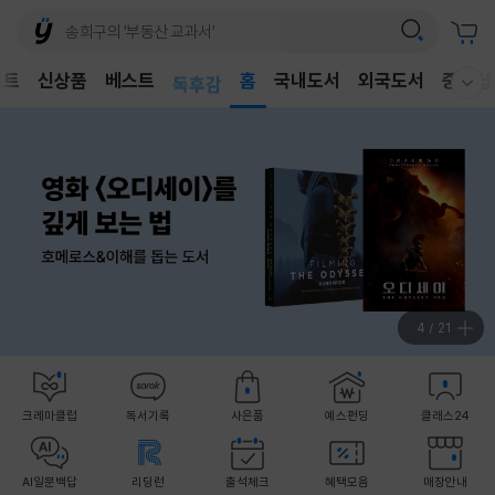
어린이
벤트
신상품
베스트
독후감
홈
국내도서
외국도서
중고샵
웰컴메뉴 모두보기
어린이
5
/
21
크레마클럽
독서기록
사은품
예스펀딩
클래스24
AI일문백답
리딩런
출석체크
혜택모음
매장안내