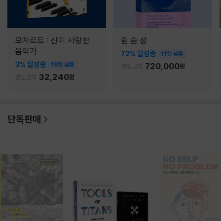
모차르트 : 신이 사랑한
쉼 숨 섬
음악가
72% 달성중
11일 남음
3% 달성중
19일 남음
720,000
펀딩금액
원
32,240
펀딩금액
원
단독판매