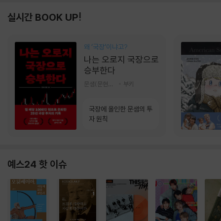
실시간 BOOK UP!
왜 ‘국장‘이냐고?
나는 오로지 국장으로
승부한다
문샘(문현철) 저
부키
국장에 올인한 문샘의 투
자 원칙
예스24 핫 이슈