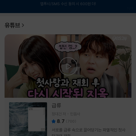
앱푸시/SMS 수신 동의 시 600원 더!
1
/
6
유튜브
급류
정대건 저
민음사
8.7
(
700
)
서로를 급류 속으로 끌어당기는 파멸적인 첫사