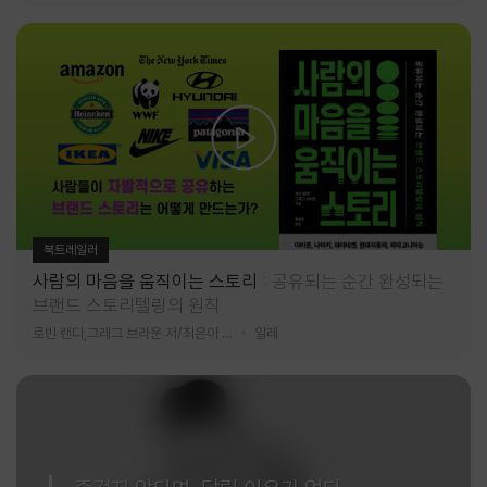
북트레일러
사람의 마음을 움직이는 스토리
공유되는 순간 완성되는
브랜드 스토리텔링의 원칙
로빈 랜디,그레그 브라운 저/최은아 역
알레