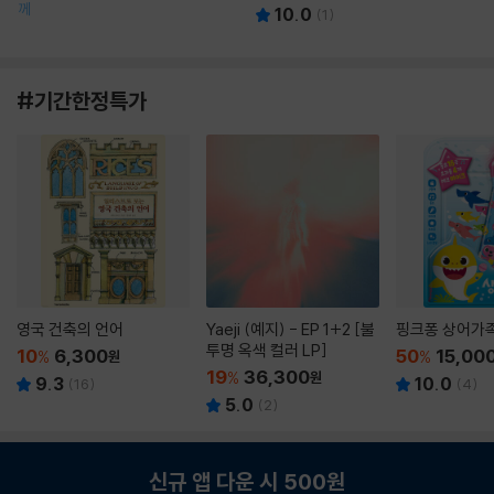
께
10.0
(
1
)
#기간한정특가
영국 건축의 언어
Yaeji (예지) - EP 1+2 [불
핑크퐁 상어가
투명 옥색 컬러 LP]
10
6,300
50
15,00
%
원
%
19
36,300
%
원
9.3
10.0
(
16
)
(
4
)
5.0
(
2
)
신규 앱 다운 시 500원