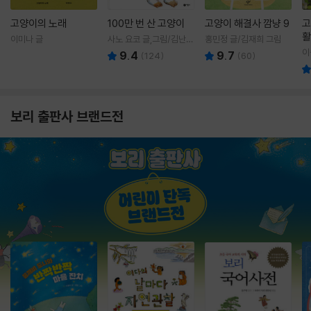
고양이의 노래
100만 번 산 고양이
고양이 해결사 깜냥 9
고
활
이미나 글
사노 요코 글,그림/김난주
홍민정 글/김재희 그림
렇
역
이
9.4
9.7
(
124
)
(
60
)
보리 출판사 브랜드전