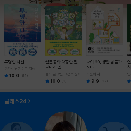
투명한 나선
웹툰동화 다정한 말,
나이 60, 생판 남들과
연
단단한 말
산다
칙
히가시노 게이고 저/김선
영 역
돌배 글그림/고정욱 원저
조선희 저
영
10.0
(
55
)
10.0
9.9
(
2
)
(
27
)
클래스24