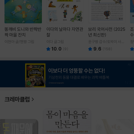
똥깨비 도니와 반짝반
이다의 날마다 자연관
보리 국어사전 (2025
조
짝 마을 잔치
찰
년 최신판)
수
이현아 글/핸짱 그림
이다 글그림
윤구병 감수/토박이 사전
정
편찬실 편
10.0
9.6
(
9
)
(
158
)
1
/
3
크레마클럽