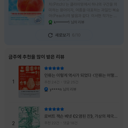
치(Pitch)'는 클라이밍에서 하나의 구간을 의
미하는 용어이자, 여름을 대표하는 과일인 복숭
아(Peach)의 발음과 같다. 이서현 작가는 이
중의적인 제목 안에 소설이 전하고 싶은 메시지
k******1
님의 리뷰
YES마니아 : 로얄
를 아름답게 담아내고 있는 것 같다. 복숭아처
럼 가장 달콤하고 찬란한 계절인 여름. 하지만
새로보기
6/10
그 여름도 끝이 있다. 그리고 클라이밍의 피치
처럼 인생 역시 정상까지 단숨에 오를 수 없고,
한 구간씩 묵묵히 올라야 한다. 『여름의 마지막
피치』는 끝나가는 여름의 아쉬움과 새로운 계
금주에 추천을 많이 받은 리뷰
절을 향해 나아가는 마지막 한 걸음을 동시에
의미하는 제목이었다. 소설은 각자의 '여름'을
리뷰 총점
잃어버린 다섯 인물들의 이야기를 담고 있다.
인류는 이렇게 역사가 되었다 <인류는 어떻게
👧연인에게 이별을 통보받고 외모를 향한 악성
1
역사가 되었나>
추천 24건
댓글 25건
댓글로 인해 카메라 앞에 설 수 없게 된 요리 유
y****n
님의 리뷰
YES마니아 : 플래티넘
튜버
리뷰 총점
로버트 잭슨 베넷 《오염된 잔》, 가상의 제국이
주는 실감과 미스터리 사건의 치밀함이 이루어
2
추천 22건
댓글 18건