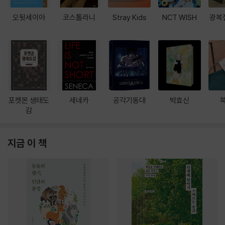
오뒷세이아
코스톨라니
Stray Kids
NCT WISH
광복
포켓몬 생태도
세네카
공각기동대
박효신
감
지금 이 책