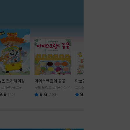
더보기
늘은 캣치하이킹
아이스크림이 꽁꽁
여름을 부탁해
 글/윤태규 그림
구도 노리코 글/윤수정 역
토마쓰리 글그림
9.9
9.6
9.8
(
41
)
(
103
)
(
24
)