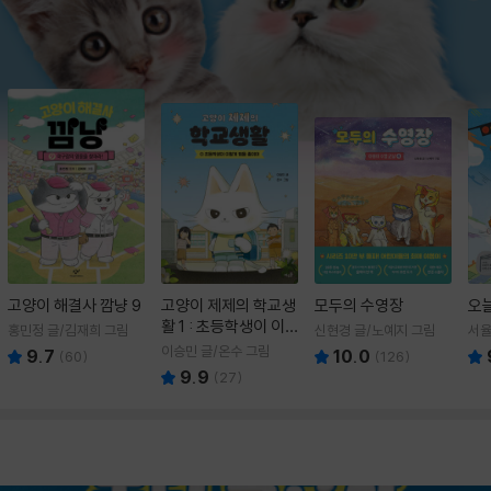
고양이 해결사 깜냥 9
고양이 제제의 학교생
모두의 수영장
오
활 1 : 초등학생이 이
홍민정 글/김재희 그림
신현경 글/노예지 그림
서율
렇게 힘들 줄이야
이승민 글/온수 그림
9.7
10.0
(
60
)
(
126
)
9.9
(
27
)