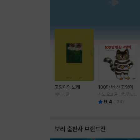
고양이의 노래
100만 번 산 고양이
이미나 글
사노 요코 글,그림/김난주
역
9.4
(
124
)
보리 출판사 브랜드전