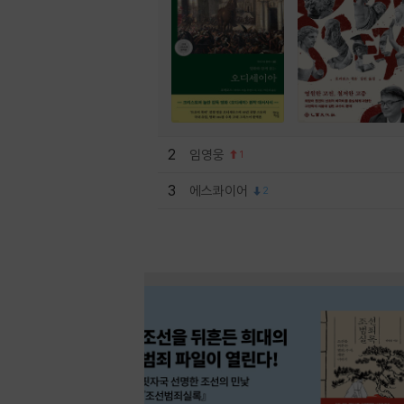
2
임영웅
1
3
에스콰이어
2