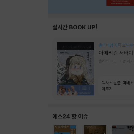
실시간 BOOK UP!
올리버쌤 가족 로드무
아메리칸 서바이
올리버 그랜트,정다운 저
21세
텍사스 탈출, 미네
이주기
예스24 핫 이슈