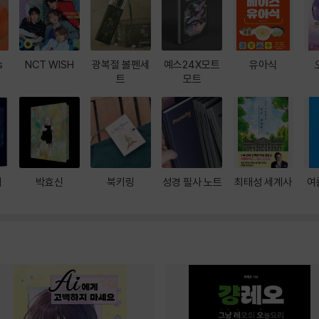
s
NCT WISH
광복절 볼펜세
예스24X모트
유아식
트
모트
대
박효신
북키링
성경 필사 노트
최태성 세계사
여