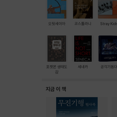
오뒷세이아
코스톨라니
Stray Kid
포켓몬 생태도
세네카
공각기동
감
지금 이 책