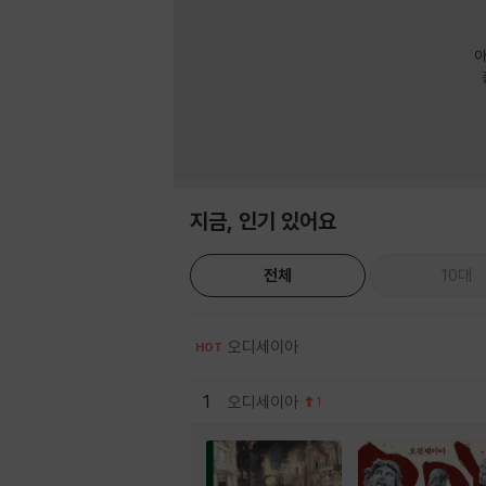
아
지금, 인기 있어요
전체
10대
오디세이아
HOT
1
오디세이아
1