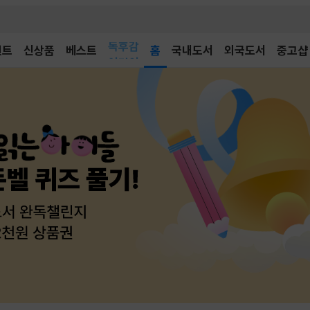
벤트
신상품
베스트
어린이
홈
국내도서
외국도서
중고샵
독후감
어린이