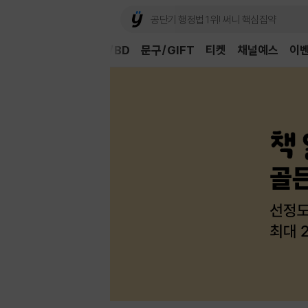
Book
CD/LP
DVD/BD
문구/GIFT
티켓
채널예스
이