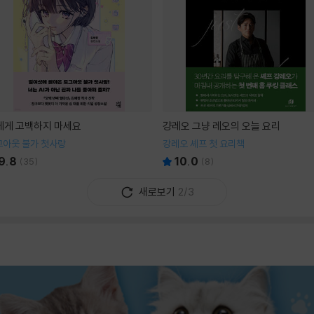
I에게 고백하지 마세요
걍레오 그냥 레오의 오늘 요리
그아웃 불가 첫사랑
강레오 셰프 첫 요리책
9.8
10.0
(
35
)
(
8
)
새로보기
2/3