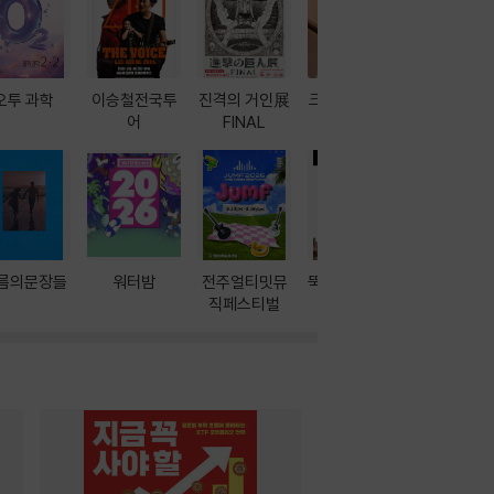
오투 과학
이승철전국투
진격의 거인展
크레마 이북 리
방학에는 
어
FINAL
더기
포터
름의문장들
워터밤
전주얼티밋뮤
뚝딱! AI 3대장
이달의 인
직페스티벌
과