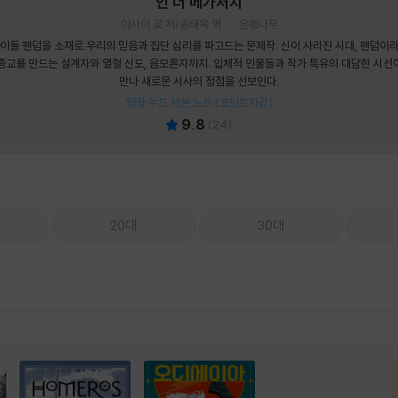
인 더 메가처치
아사이 료 저/송태욱 역
은행나무
이돌 팬덤을 소재로 우리의 믿음과 집단 심리를 파고드는 문제작. 신이 사라진 시대, 팬덤이
종교를 만드는 설계자와 열혈 신도, 음모론자까지. 입체적 인물들과 작가 특유의 대담한 시선
만나 새로운 서사의 정점을 선보인다.
양장 누드 제본 노트 (포인트차감)
9.8
(
24
)
20대
30대