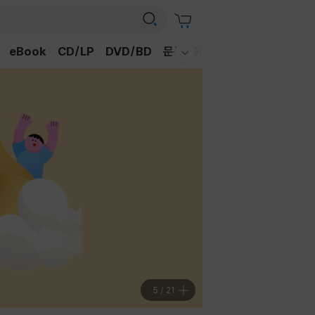
eBook
CD/LP
DVD/BD
문구/GIFT
티켓
채널예스
웰컴메뉴 모두보기
5
/
21