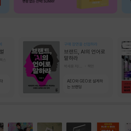
비
구매 장면을 선점하라
벌
브랜드, AI의 언어로
말하라
기북스
박세용 저/정진호 그림
책만
소타
AEO와 GEO로 설계하
는 브랜딩