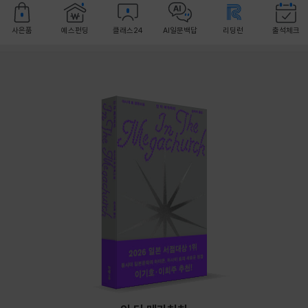
사은품
예스펀딩
클래스24
AI일문백답
리딩런
출석체크