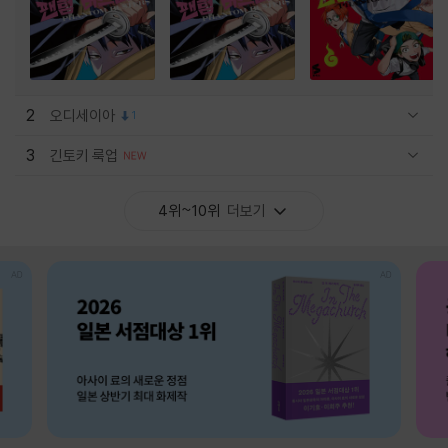
2
오디세이아
1
관련상품 보이기/감축
3
긴토키 룩업
관련상품 보이기/감축
4위~10위
더보기