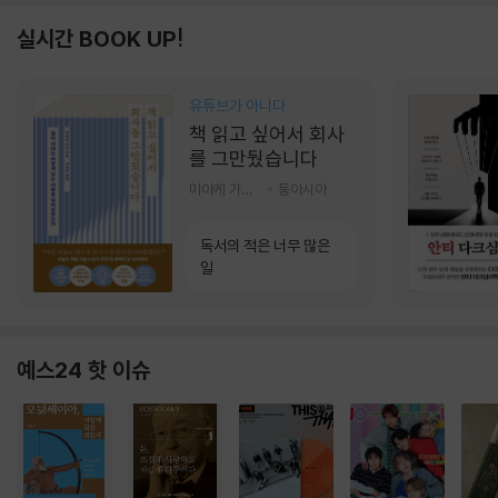
실시간 BOOK UP!
유튜브가 아니다
책 읽고 싶어서 회사
를 그만뒀습니다
미야케 가호 저/서영찬 역
동아시아
독서의 적은 너무 많은
일
예스24 핫 이슈