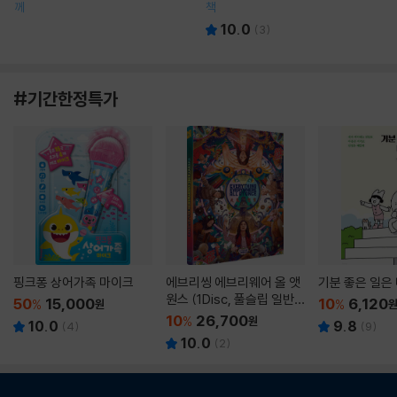
께
책
10.0
(
3
)
#기간한정특가
핑크퐁 상어가족 마이크
에브리씽 에브리웨어 올 앳
기분 좋은 일은
원스 (1Disc, 풀슬립 일반
50
15,000
10
6,120
%
원
%
판) : 블루레이
10
26,700
%
원
10.0
9.8
(
4
)
(
9
)
10.0
(
2
)