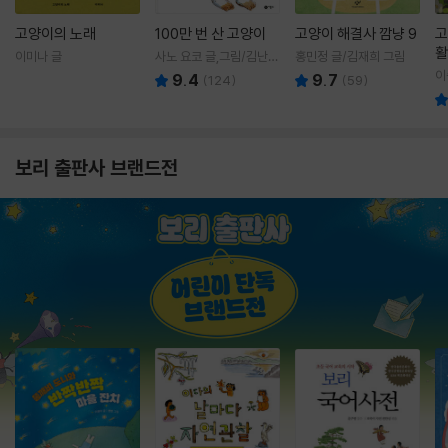
고양이의 노래
100만 번 산 고양이
고양이 해결사 깜냥 9
고
활
이미나 글
사노 요코 글,그림/김난주
홍민정 글/김재희 그림
렇
역
이
9.4
9.7
(
124
)
(
59
)
보리 출판사 브랜드전