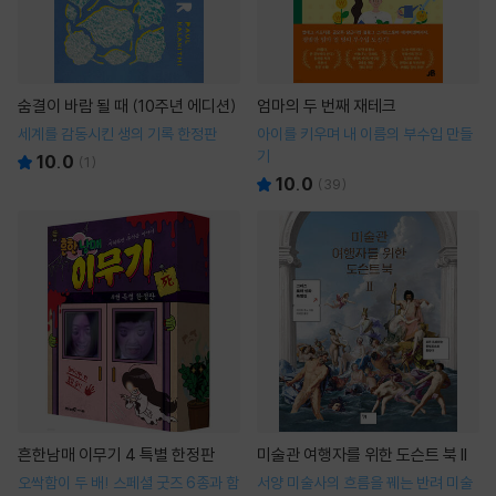
숨결이 바람 될 때 (10주년 에디션)
엄마의 두 번째 재테크
세계를 감동시킨 생의 기록 한정판
아이를 키우며 내 이름의 부수입 만들
기
10.0
(
1
)
10.0
(
39
)
흔한남매 이무기 4 특별 한정판
미술관 여행자를 위한 도슨트 북 II
오싹함이 두 배! 스페셜 굿즈 6종과 함
서양 미술사의 흐름을 꿰는 반려 미술