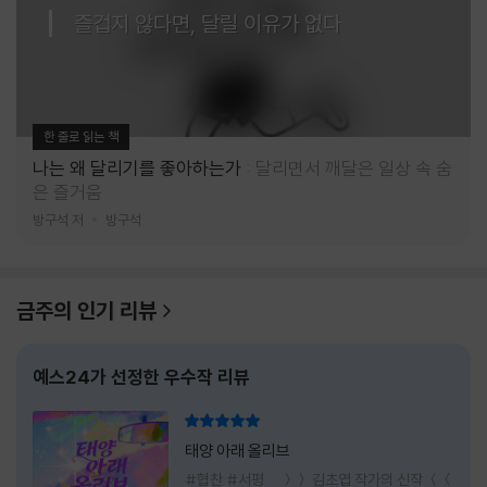
즐겁지 않다면, 달릴 이유가 없다
한 줄로 읽는 책
나는 왜 달리기를 좋아하는가
달리면서 깨달은 일상 속 숨
은 즐거움
방구석 저
방구석
금주의 인기 리뷰
예스24가 선정한 우수작 리뷰
리뷰 총점
태양 아래 올리브
#협찬 #서평 ＞＞ 김초엽 작가의 신작 ＜＜