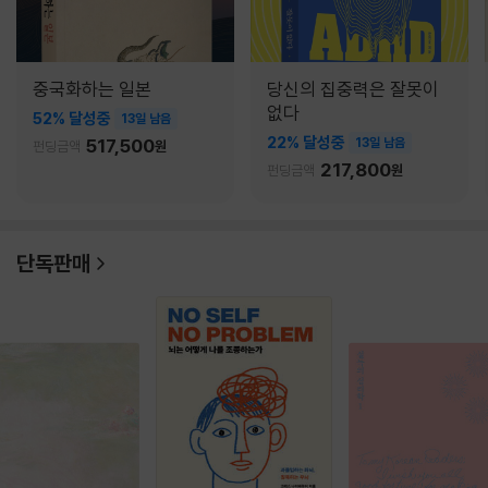
중국화하는 일본
당신의 집중력은 잘못이
없다
52% 달성중
13일 남음
22% 달성중
517,500
13일 남음
펀딩금액
원
217,800
펀딩금액
원
단독판매