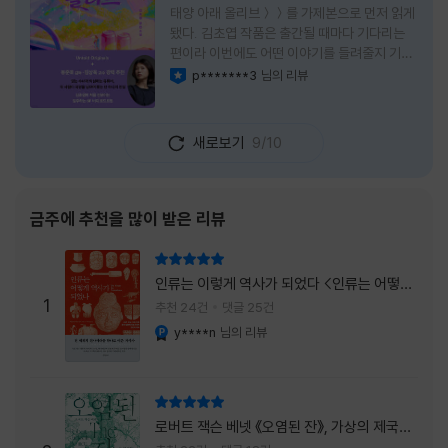
태양 아래 올리브＞＞를 가제본으로 먼저 읽게
됐다. 김초엽 작품은 출간될 때마다 기다리는
편이라 이번에도 어떤 이야기를 들려줄지 기대
가 컸다. 스포일러 없이 읽는 것이 가장 재미있
p*******3
님의 리뷰
이달의 사락
는 소설이라는 이야기를 들었기에 아무 정보도
찾아보지 않고 책을 펼쳤다. 지금 생각해 보면
그 선택이 정말 잘한 일이었다. 첫 장부터 평범
새로보기
9/10
하지 않았다. 사라진 누군가에게 보내는 메일로
시작되는 이야기는 곧바로 궁금증을 만든다. 오
래전 헤어진 친구가 다시 만나게 되고, 과거의
흔적을 따라 낯선 나라를 여행하게 된다는 설정
금주에 추천을 많이 받은 리뷰
이 무더운 여름을 벗어나는 피서처럼 흥미롭기
만 하다. 처음에는 단순한 추적 이야기인 줄 알
리뷰 총점
았는데, 읽을수록 전혀 다른 방향으로 흘러간
인류는 이렇게 역사가 되었다 <인류는 어떻게
다. '왜 이런 일이 벌어졌을까?', '이 사람이 정
1
역사가 되었나>
추천 24건
댓글 25건
말 믿어도
y****n
님의 리뷰
YES마니아 : 플래티넘
리뷰 총점
로버트 잭슨 베넷 《오염된 잔》, 가상의 제국이