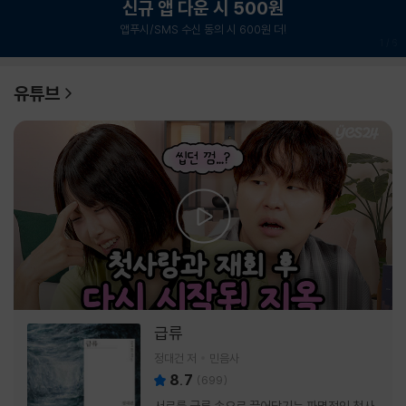
신규 앱 다운 시 500원
앱푸시/SMS 수신 동의 시 600원 더!
1
/
6
유튜브
급류
정대건 저
민음사
8.7
(
699
)