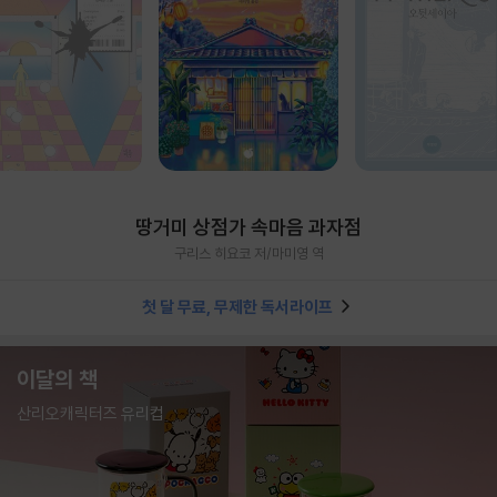
땅거미 상점가 속마음 과자점
구리스 히요코 저/마미영 역
첫 달 무료, 무제한 독서라이프
이달의 책
산리오캐릭터즈 유리컵