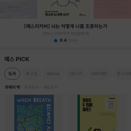
[예스리커버] 뇌는 어떻게 나를 조종하는가
크리스 나이바우어 저/김윤종 역
9.4
(
104
)
예스 PICK
도서
중고샵
eBook
CD/LP
DVD/BD
문구/GI
화제의 책
외국도서
세트도서