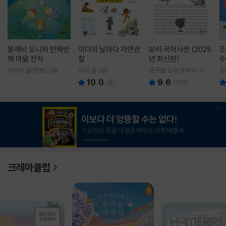
똥깨비 도니와 반짝반
이다의 날마다 자연관
보리 국어사전 (2025
조
짝 마을 잔치
찰
년 최신판)
수
이현아 글/핸짱 그림
이다 글그림
윤구병 감수/토박이 사전
정
편찬실 편
10.0
9.6
(
9
)
(
158
)
1
/
3
크레마클럽