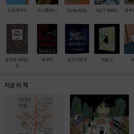
오뒷세이아
코스톨라니
Stray Kids
NCT WISH
광복
포켓몬 생태도
세네카
공각기동대
박효신
감
지금 이 책