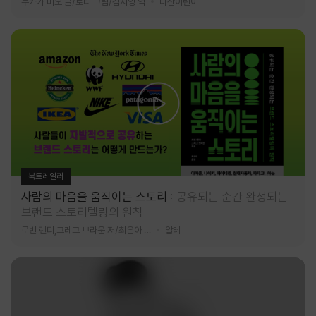
누카가 미오 글/토티 그림/김지영 역
다산어린이
북트레일러
사람의 마음을 움직이는 스토리
공유되는 순간 완성되는
브랜드 스토리텔링의 원칙
로빈 랜디,그레그 브라운 저/최은아 역
알레