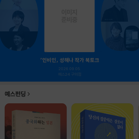
『인비인』 성해나 작가 북토크
2026.09.05.
예스24 구의점
예스펀딩