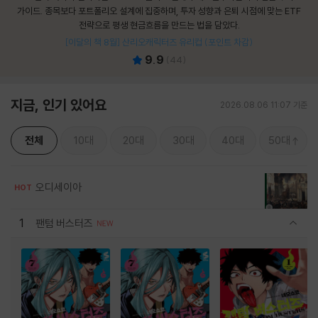
가이드. 종목보다 포트폴리오 설계에 집중하며, 투자 성향과 은퇴 시점에 맞는 ETF
전략으로 평생 현금흐름을 만드는 법을 담았다.
[이달의 책 8월] 산리오캐릭터즈 유리컵 (포인트 차감)
9.9
(
44
)
지금, 인기 있어요
2026.08.06 11:07 기준
전체
10대
20대
30대
40대
50대
오디세이아
HOT
1
팬텀 버스터즈
관련상품 보이기/감축