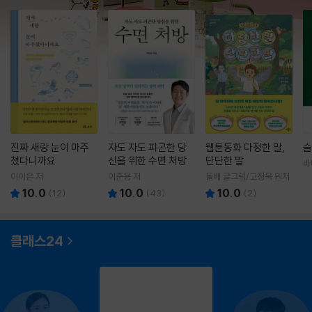
진짜 새랑 눈이 마주
자도 자도 피곤한 당
웹툰동화 다정한 말,
슬
쳤다니까요
신을 위한 수면 처방
단단한 말
바
영
이이은 저
이준용 저
돌배 글그림/고정욱 원저
10.0
10.0
10.0
(
12
)
(
43
)
(
2
)
클래스24