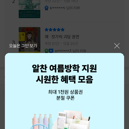
주는 실감과 미스터리 사건의 치밀함이 이루어
2
추천 22건
댓글 18건
내는 최상의 시너지...
k******i
님의 리뷰
YES마니아 : 플래티넘
리뷰 총점
쾌 : 젓가락 괴담 경연
3
추천 21건
댓글 20건
닫기
오늘은 그만 보기
s******7
님의 리뷰
YES마니아 : 로얄
이달의 사락
공지
8월 신용카드 무이자할부 안내
2026-08-01
로그인
최근 본 상품
주문/배송
고객센터 1544-3800
티켓 1544-6399
중고샵 1566-4295
eBook 1:1문의/채팅상담
예스이십사(주) 사업자 정보