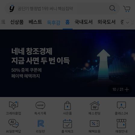
어린이
벤트
신상품
베스트
독후감
홈
국내도서
외국도서
중고샵
웰컴메뉴 모두보기
어린이
11
/
21
크레마클럽
독서기록
사은품
예스펀딩
클래스24
AI일문백답
리딩런
출석체크
혜택모음
매장안내