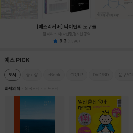
[예스리커버] 타이탄의 도구들
팀 페리스 저/박선령,정지현 공역
9.3
(
1,396
)
예스 PICK
도서
중고샵
eBook
CD/LP
DVD/BD
문구/GI
화제의 책
외국도서
세트도서