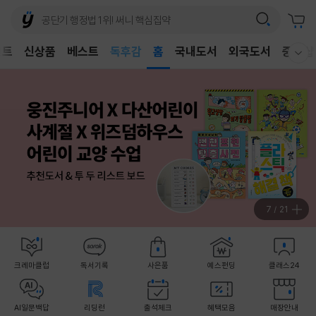
벤트
신상품
베스트
어린이
홈
국내도서
외국도서
중고샵
웰컴메뉴 모두보기
독후감
어린이
7
/
21
크레마클럽
독서기록
사은품
예스펀딩
클래스24
AI일문백답
리딩런
출석체크
혜택모음
매장안내