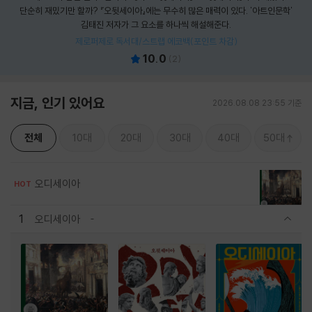
단순히 재밌기만 할까? 『오뒷세이아』에는 무수히 많은 매력이 있다. '아트인문학'
김태진 저자가 그 요소를 하나씩 해설해준다.
제로퍼제로 독서대/스트랩 에코백(포인트 차감)
10.0
(
2
)
지금, 인기 있어요
2026.08.08 23:55 기준
전체
10대
20대
30대
40대
50대
오디세이아
HOT
1
오디세이아
관련상품 보이기/감축