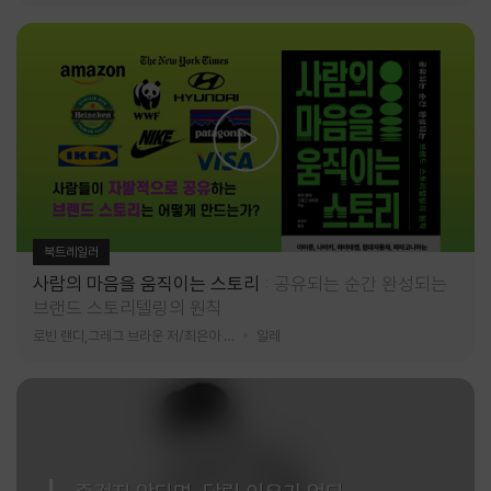
북트레일러
사람의 마음을 움직이는 스토리
공유되는 순간 완성되는
브랜드 스토리텔링의 원칙
로빈 랜디,그레그 브라운 저/최은아 역
알레