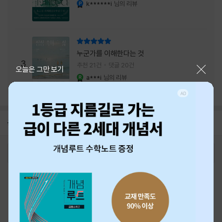
내는 최상의 시너지...
k******i
님의 리뷰
YES마니아 : 플래티넘
리뷰 총점
누군가를 이해한다는 것
3
추천 21건
댓글 20건
닫기
오늘은 그만 보기
a***i
님의 리뷰
YES마니아 : 로얄
공지
26년 NBCI 수상 안내
2026-08-01
로그인
최근 본 상품
주문/배송
고객센터 1544-3800
티켓 1544-6399
중고샵 1566-4295
eBook 1:1문의/채팅상담
예스이십사(주) 사업자 정보
이용약관
개인정보처리방침
청소년보호정책