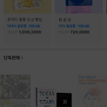
추억이 퐁퐁 도넛 빵집
쉼 숨 섬
104% 달성중
72% 달성중
15일 남음
10일 남음
1,036,200
720,000
펀딩금액
원
펀딩금액
원
단독판매