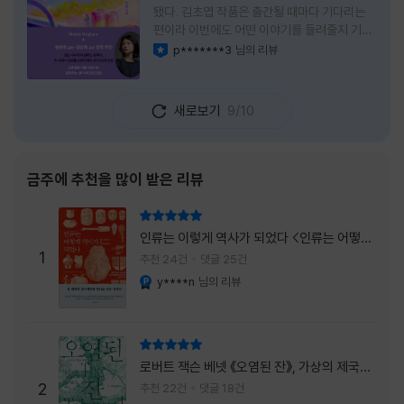
됐다. 김초엽 작품은 출간될 때마다 기다리는
편이라 이번에도 어떤 이야기를 들려줄지 기대
가 컸다. 스포일러 없이 읽는 것이 가장 재미있
p*******3
님의 리뷰
이달의 사락
는 소설이라는 이야기를 들었기에 아무 정보도
찾아보지 않고 책을 펼쳤다. 지금 생각해 보면
그 선택이 정말 잘한 일이었다. 첫 장부터 평범
새로보기
9/10
하지 않았다. 사라진 누군가에게 보내는 메일로
시작되는 이야기는 곧바로 궁금증을 만든다. 오
래전 헤어진 친구가 다시 만나게 되고, 과거의
흔적을 따라 낯선 나라를 여행하게 된다는 설정
금주에 추천을 많이 받은 리뷰
이 무더운 여름을 벗어나는 피서처럼 흥미롭기
만 하다. 처음에는 단순한 추적 이야기인 줄 알
리뷰 총점
았는데, 읽을수록 전혀 다른 방향으로 흘러간
인류는 이렇게 역사가 되었다 <인류는 어떻게
다. '왜 이런 일이 벌어졌을까?', '이 사람이 정
1
역사가 되었나>
추천 24건
댓글 25건
말 믿어도
y****n
님의 리뷰
YES마니아 : 플래티넘
리뷰 총점
로버트 잭슨 베넷 《오염된 잔》, 가상의 제국이
주는 실감과 미스터리 사건의 치밀함이 이루어
2
추천 22건
댓글 18건