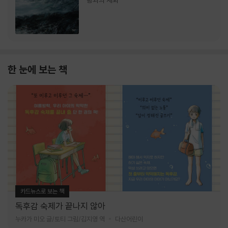
랑과의 재회
한 눈에 보는 책
카드뉴스로 보는 책
독후감 숙제가 끝나지 않아
누카가 미오 글/토티 그림/김지영 역
다산어린이