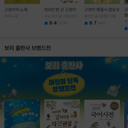
고양이의 노래
100만 번 산 고양이
고양이 해결사 깜냥 9
고
활
이미나 글
사노 요코 글,그림/김난주
홍민정 글/김재희 그림
렇
역
이
9.4
9.7
(
124
)
(
60
)
보리 출판사 브랜드전