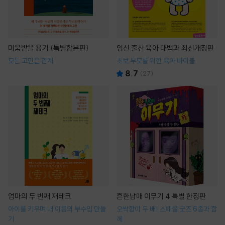
미움받을 용기 (특별합본판)
임신 출산 육아 대백과 최신개정판
모든 고민은 관계
초보 부모를 위한 육아 바이블
8.7
(
27
)
엄마의 두 번째 재테크
흔한남매 이무기 4 특별 한정판
아이를 키우며 내 이름의 부수입 만들
오싹함이 두 배! 스페셜 굿즈 6종과 함
기
께