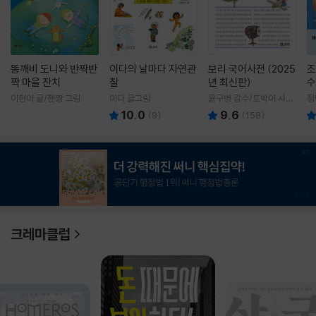
똥깨비 도니와 반짝반
이다의 날마다 자연관
보리 국어사전 (2025
조
짝 마을 잔치
찰
년 최신판)
수
이현아 글/핸짱 그림
이다 글그림
윤구병 감수/토박이 사전
정
편찬실 편
10.0
9.6
(
9
)
(
158
)
1
/
3
크레마클럽