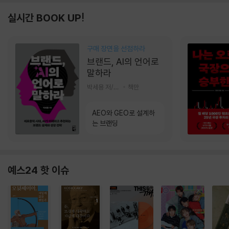
실시간 BOOK UP!
구매 장면을 선점하라
브랜드, AI의 언어로
말하라
박세용 저/정진호 그림
책만
AEO와 GEO로 설계하
는 브랜딩
예스24 핫 이슈