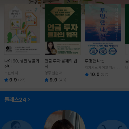
나이 60, 생판 남들과
연금 투자 불패의 법
투명한 나선
슬
산다
칙
히가시노 게이고 저/김선
바
영 역
영
조선희 저
영주 닐슨 저
10.0
(
57
)
9.9
9.9
(
27
)
(
43
)
클래스24