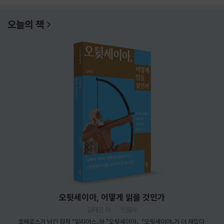
오늘의 책
오뒷세이아, 어떻게 읽을 것인가
김태진 저
민음사
호메로스가 남긴 걸작 『일리아스』와 『오뒷세이아』. 『오뒷세이아』가 더 재밌다.