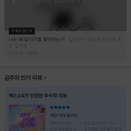
즐겁지 않다면, 달릴 이유가 없다
한 줄로 읽는 책
나는 왜 달리기를 좋아하는가
달리면서 깨달은 일상 속 숨
은 즐거움
방구석 저
방구석
금주의 인기 리뷰
예스24가 선정한 우수작 리뷰
리뷰 총점
태양 아래 올리브
#협찬 #서평 ＞＞ 김초엽 작가의 신작 ＜＜
태양 아래 올리브＞＞를 가제본으로 먼저 읽게