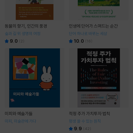
동물의 향기, 인간의 풍경
인생에 단어가 스며드는 순간
숲과 길 위 생명의 여정
단어 하나로 바뀌는 세상
9.0
10.0
(
2
)
(
16
)
미피와 예술가들
적정 주가 가치투자 법칙
미피, 미술관에 가다
평생 쓸 수 있는 원칙
9.9
(
42
)