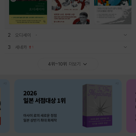
2
오디세이
관련상품 보이기/감축
3
세네카
1
관련상품 보이기/감축
4위~10위
더보기