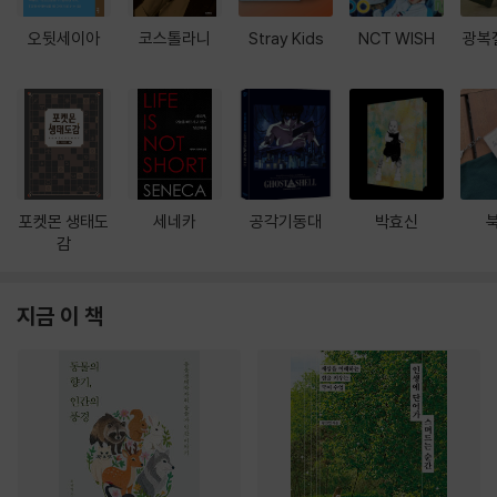
오뒷세이아
코스톨라니
Stray Kids
NCT WISH
광복
포켓몬 생태도
세네카
공각기동대
박효신
감
지금 이 책