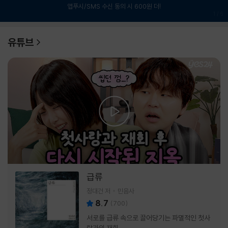
앱푸시/SMS 수신 동의 시 600원 더!
1
/
6
유튜브
급류
정대건 저
민음사
8.7
(
700
)
서로를 급류 속으로 끌어당기는 파멸적인 첫사