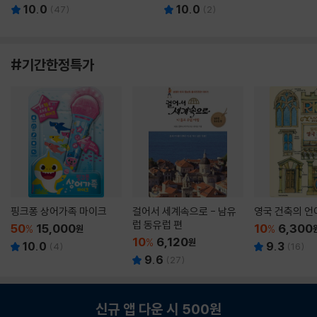
10.0
10.0
(
47
)
(
2
)
#기간한정특가
핑크퐁 상어가족 마이크
걸어서 세계속으로 - 남유
영국 건축의 언
럽 동유럽 편
50
15,000
10
6,300
%
원
%
10
6,120
%
원
10.0
9.3
(
4
)
(
16
)
9.6
(
27
)
신규 앱 다운 시 500원