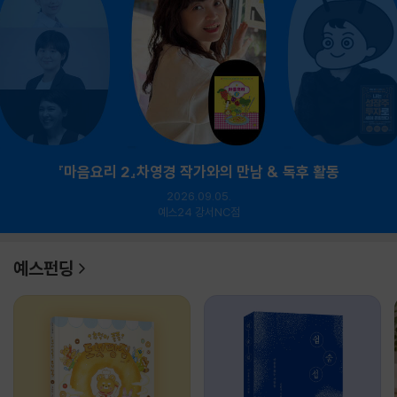
『마음요리 2』차영경 작가와의 만남 & 독후 활동
2026.09.05.
예스24 강서NC점
예스펀딩