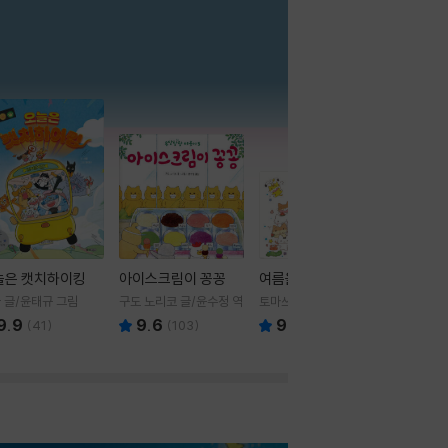
더보기
늘은 캣치하이킹
아이스크림이 꽁꽁
여름을 부탁해
 글/윤태규 그림
구도 노리코 글/윤수정 역
토마쓰리 글그림
9.9
9.6
9.8
(
41
)
(
103
)
(
24
)