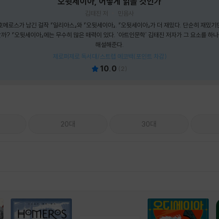
오뒷세이아, 어떻게 읽을 것인가
김태진 저
민음사
메로스가 남긴 걸작 『일리아스』와 『오뒷세이아』. 『오뒷세이아』가 더 재밌다. 단순히 재밌기만
까? 『오뒷세이아』에는 무수히 많은 매력이 있다. '아트인문학' 김태진 저자가 그 요소를 하
해설해준다.
제로퍼제로 독서대/스트랩 에코백(포인트 차감)
10.0
(
2
)
20대
30대