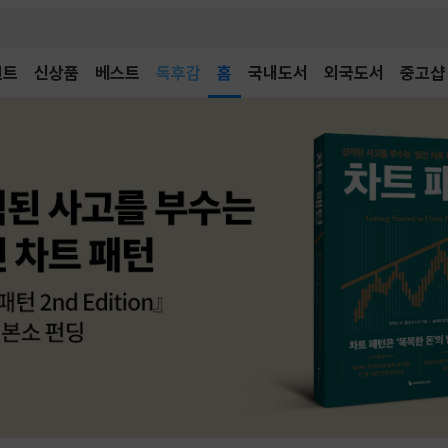
벤트
신상품
베스트
어린이
홈
국내도서
외국도서
중고샵
독후감
어린이