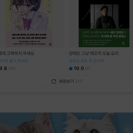
I에게 고백하지 마세요
걍레오 그냥 레오의 오늘 요리
그아웃 불가 첫사랑
강레오 셰프 첫 요리책
9.8
10.0
(
35
)
(
8
)
새로보기
2/3