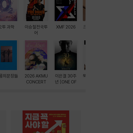
오투 과학
이승철전국투
XMF 2026
크레마 이북 리
방학에는 
어
더기
포터
름의문장들
2026 AKMU
이은결 30주
뚝딱! AI 3대장
이달의 인
CONCERT
년 [ONE OF
과
ONE]