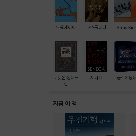
오뒷세이아
코스톨라니
Stray Kid
포켓몬 생태도
세네카
공각기동
감
지금 이 책