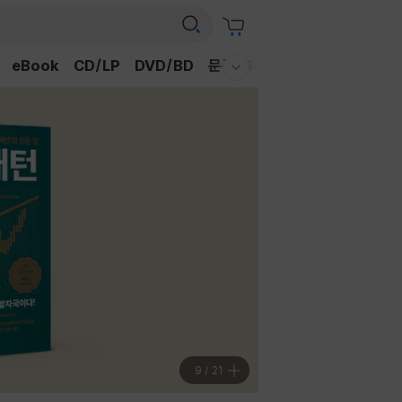
eBook
CD/LP
DVD/BD
문구/GIFT
티켓
채널예스
웰컴메뉴 모두보기
9
/
21