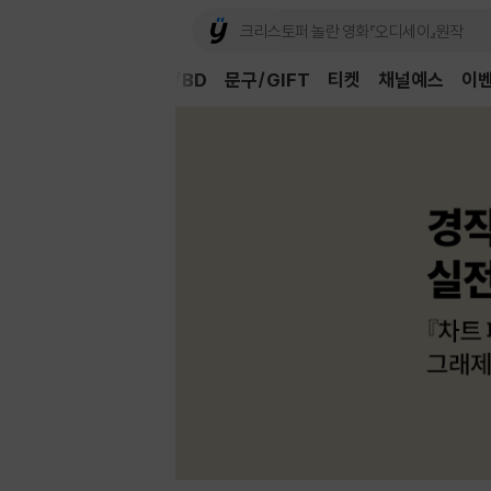
Book
CD/LP
DVD/BD
문구/GIFT
티켓
채널예스
이