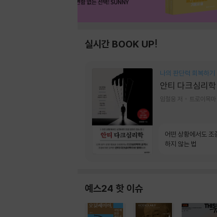
실시간 BOOK UP!
나의 판단력 회복하기
안티 다크심리학
임철웅 저
트로이목마
어떤 상황에서도 조
하지 않는 법
예스24 핫 이슈