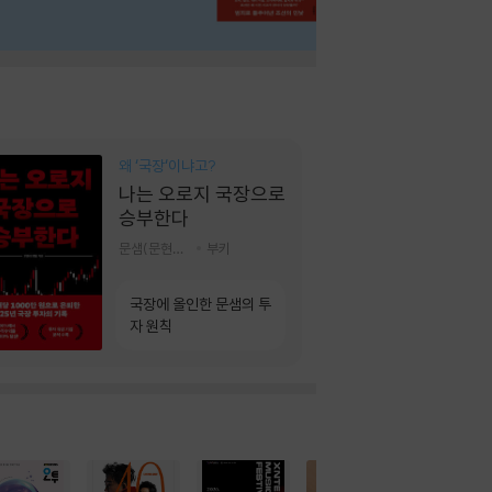
왜 ‘국장‘이냐고?
나는 오로지 국장으로
승부한다
문샘(문현철) 저
부키
국장에 올인한 문샘의 투
자 원칙