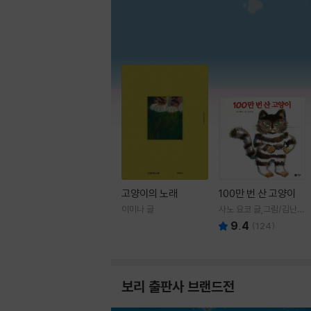
고양이의 노래
100만 번 산 고양이
이미나 글
사노 요코 글,그림/김난주
역
9.4
(
124
)
보리 출판사 브랜드전