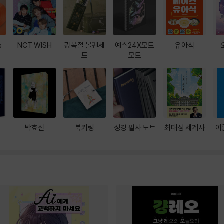
s
NCT WISH
광복절 볼펜세
예스24X모트
유아식
트
모트
대
박효신
북키링
성경 필사 노트
최태성 세계사
여