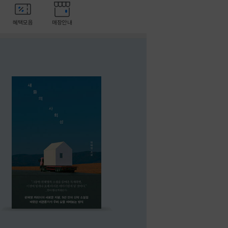
혜택모음
매장안내