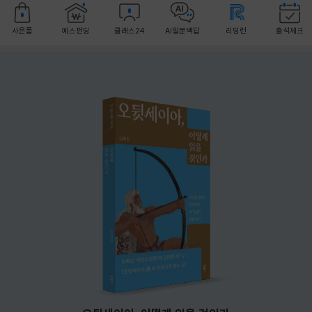
사은품
예스펀딩
클래스24
AI일문백답
리딩런
출석체크