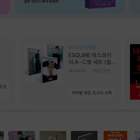
표지모델 임영웅
ESQUIRE 에스콰이
어 A~C형 세트 (월
간) : 9월 [2026]
에스콰이어편집부 편
허스트중앙
종 당
커버별 매칭 포스터 수록