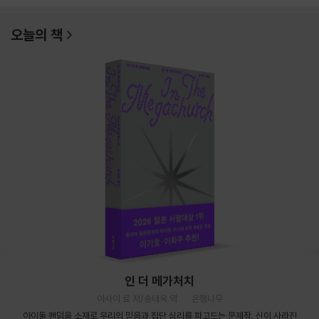
오늘의 책
인 더 메가처치
아사이 료 저/송태욱 역
은행나무
아이돌 팬덤을 소재로 우리의 믿음과 집단 심리를 파고드는 문제작. 신이 사라진