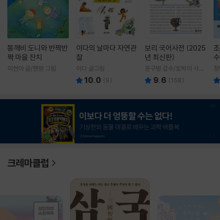
똥깨비 도니와 반짝반
이다의 날마다 자연관
보리 국어사전 (2025
조
짝 마을 잔치
찰
년 최신판)
수
이현아 글/핸짱 그림
이다 글그림
윤구병 감수/토박이 사전
정
편찬실 편
10.0
9.6
(
9
)
(
158
)
1
/
3
크레마클럽