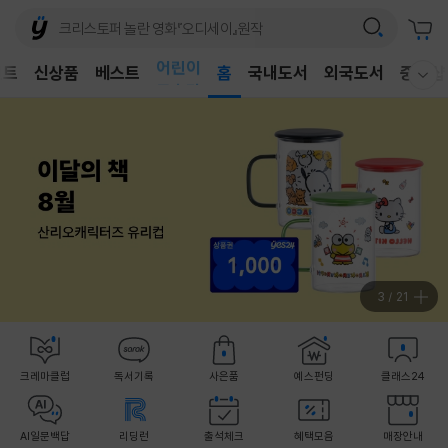
어린이
벤트
신상품
베스트
독후감
홈
국내도서
외국도서
중고샵
웰컴메뉴 모두보기
어린이
3
/
21
크레마클럽
독서기록
사은품
예스펀딩
클래스24
AI일문백답
리딩런
출석체크
혜택모음
매장안내