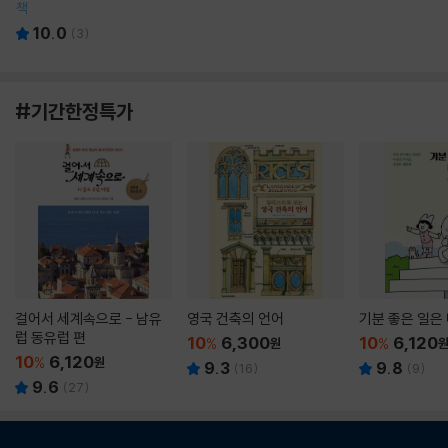
책
10.0
(
3
)
#기간한정특가
걸어서 세계속으로 - 남유
영국 건축의 언어
기분 좋은 일은
럽 동유럽 편
10
6,300
10
6,120
%
원
%
10
6,120
%
원
9.3
9.8
(
16
)
(
9
)
9.6
(
27
)