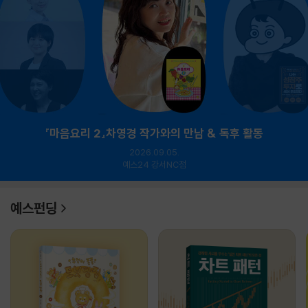
『마음요리 2』차영경 작가와의 만남 & 독후 활동
2026.09.05.
예스24 강서NC점
예스펀딩