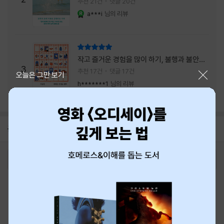
추천 21건
댓글 20건
a***i
님의 리뷰
YES마니아 : 로얄
리뷰 총점
작고 즐거운 경험을 많이 하기, 불행과 불안을
3
회피하지 말기, 그리고 좋은 사람을 많이 만나
추천 17건
댓글 17건
닫기
오늘은 그만 보기
기.
h*******1
님의 리뷰
공지
8월 신용카드 무이자할부 안내
2026-08-01
로그인
최근 본 상품
주문/배송
고객센터 1544-3800
티켓 1544-6399
중고샵 1566-4295
eBook 1:1문의/채팅상담
예스이십사(주) 사업자 정보
이용약관
개인정보처리방침
청소년보호정책