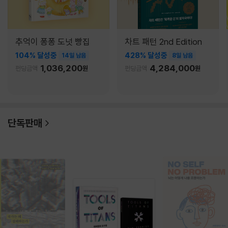
추억이 퐁퐁 도넛 빵집
차트 패턴 2nd Edition
104% 달성중
428% 달성중
14일 남음
8일 남음
1,036,200
4,284,000
펀딩금액
원
펀딩금액
원
단독판매