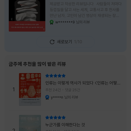
제공받고 작성한 리뷰입니다 사람들이 저마다
등껍질을 달고 사는 세계, 교통사고 후 천사를
만난 남자, 고인이 남긴 영상이 재생되는 장례
식장에서 똥을 싼 개. 이 책에는 몇 줄만 읽어도
w*******9
님의 리뷰
YES마니아 : 로얄
그다음 장면이 궁금해지는 이야기들이 가득하
다. 한 편만 읽고 덮으려 했는데, 다음 이야기로
넘어가 있었다. 소설을 읽으면서 잘 만든 단편
새로보기
1/10
애니메이션 여러 편을 차례로 보는 기분이 들었
다. (이건 저자가 픽사 애니메이터라는 소개 글
을 봐서 더 그렇게 생각했을 수도 있다.) 장면은
선명하게 그려졌고, 한 편이 끝날 때마다 질문
금주에 추천을 많이 받은 리뷰
이 뒤따라왔다. 감출 수 없는 세계는 더 다정할
까 「등껍질」의 세계에서 사람들은 저마다 다른
리뷰 총점
등껍질을 달고 살아간다. 몸의 일부이면서 한
인류는 이렇게 역사가 되었다 <인류는 어떻게
사람을 표현하는 수단
1
역사가 되었나>
추천 24건
댓글 25건
y****n
님의 리뷰
YES마니아 : 플래티넘
리뷰 총점
누군가를 이해한다는 것
2