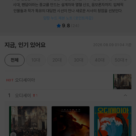
시대, 팬덤이라는 종교를 만드는 설계자와 열혈 신도, 음모론자까지. 입체적
인물들과 작가 특유의 대담한 시선이 만나 새로운 서사의 정점을 선보인다.
양장 누드 제본 노트 (포인트차감)
9.8
(
24
)
지금, 인기 있어요
2026.08.09 01:04 기준
전체
10대
20대
30대
40대
50대
오디세이아
HOT
1
오디세이
1
관련상품 보이기/감축