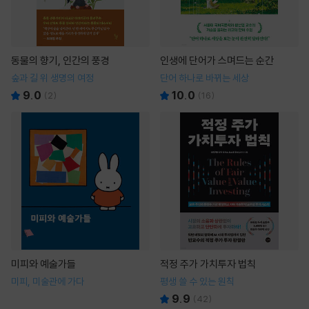
동물의 향기, 인간의 풍경
인생에 단어가 스며드는 순간
숲과 길 위 생명의 여정
단어 하나로 바뀌는 세상
9.0
10.0
(
2
)
(
16
)
미피와 예술가들
적정 주가 가치투자 법칙
미피, 미술관에 가다
평생 쓸 수 있는 원칙
9.9
(
42
)