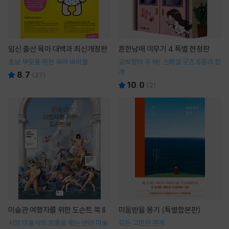
임신 출산 육아 대백과 최신개정판
흔한남매 이무기 4 특별 한정판
초보 부모를 위한 육아 바이블
오싹함이 두 배! 스페셜 굿즈 6종과 함
께
8.7
(
27
)
10.0
(
2
)
미술관 여행자를 위한 도슨트 북 II
미움받을 용기 (특별합본판)
서양 미술사의 흐름을 꿰는 반려 미술
모든 고민은 관계