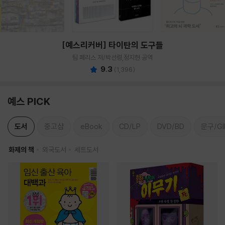
[예스리커버] 타이탄의 도구들
팀 페리스 저/박선령,정지현 공역
9.3
(
1,396
)
예스 PICK
도서
중고샵
eBook
CD/LP
DVD/BD
문구/GI
화제의 책
외국도서
세트도서