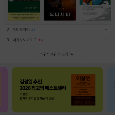
2
오디세이아
1
관련상품 보이기/감축
3
히가시노 게이고
3
관련상품 보이기/감축
4위~10위
더보기