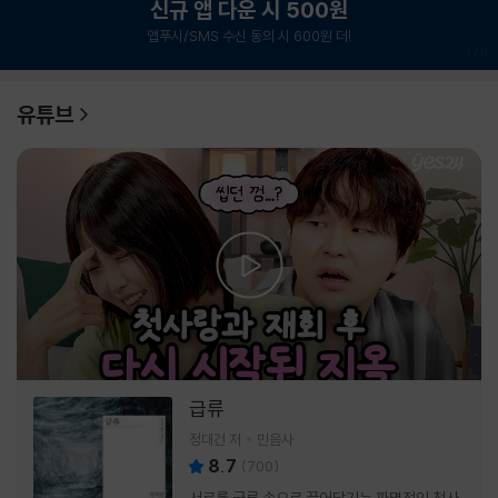
신규 앱 다운 시 500원
앱푸시/SMS 수신 동의 시 600원 더!
1
/
6
유튜브
급류
정대건 저
민음사
8.7
(
700
)