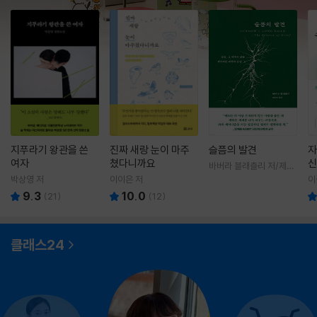
지푸라기 왕관을 쓴
진짜 새랑 눈이 마주
슬픔의 발견
자
여자
쳤다니까요
신
바버라 블래츨리 저/제효
영 역
박상영 저
이이은 저
이
9.3
10.0
(
21
)
(
12
)
클래스24