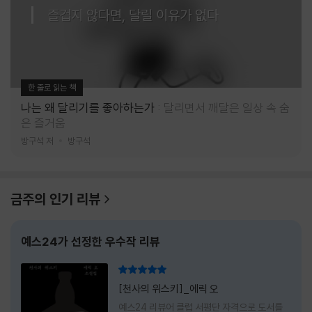
즐겁지 않다면, 달릴 이유가 없다
한 줄로 읽는 책
나는 왜 달리기를 좋아하는가
달리면서 깨달은 일상 속 숨
은 즐거움
방구석 저
방구석
금주의 인기 리뷰
예스24가 선정한 우수작 리뷰
리뷰 총점
[천사의 위스키]_에릭 오
예스24 리뷰어 클럽 서평단 자격으로 도서를