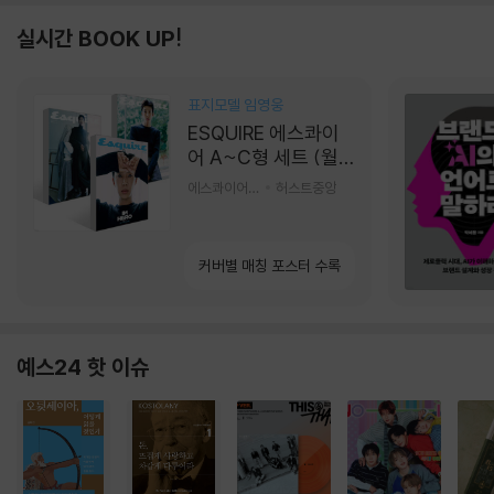
실시간 BOOK UP!
표지모델 임영웅
ESQUIRE 에스콰이
어 A~C형 세트 (월
간) : 9월 [2026]
에스콰이어편집부 편
허스트중앙
커버별 매칭 포스터 수록
예스24 핫 이슈