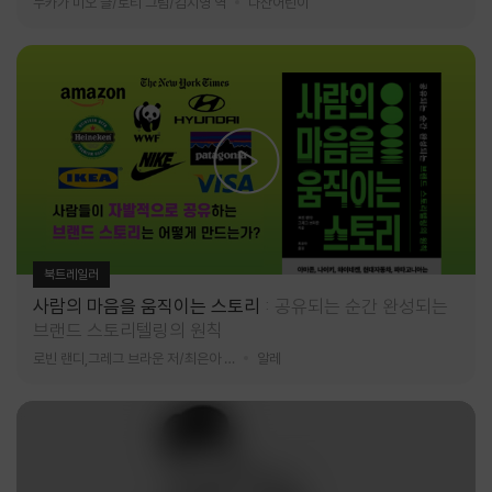
누카가 미오 글/토티 그림/김지영 역
다산어린이
북트레일러
사람의 마음을 움직이는 스토리
공유되는 순간 완성되는
브랜드 스토리텔링의 원칙
로빈 랜디,그레그 브라운 저/최은아 역
알레