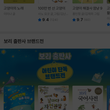
고양이의 노래
100만 번 산 고양이
고양이 해결사 깜냥 9
고
활
이미나 글
사노 요코 글,그림/김난주
홍민정 글/김재희 그림
렇
역
이
9.4
9.7
(
124
)
(
60
)
보리 출판사 브랜드전