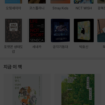
오뒷세이아
코스톨라니
Stray Kids
NCT WISH
광복
포켓몬 생태도
세네카
공각기동대
박효신
감
지금 이 책