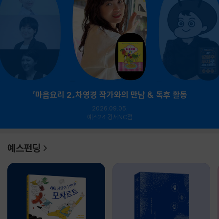
『마음요리 2』차영경 작가와의 만남 & 독후 활동
2026.09.05.
예스24 강서NC점
예스펀딩