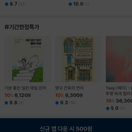
8.7
10.0
(
27
)
(
1
)
#기간한정특가
기분 좋은 일은 매일 있어
영국 건축의 언어
Yaeji (예지) -
투명 옥색 컬러 
10
6,120
10
6,300
%
원
%
원
19
36,30
%
9.8
9.3
(
9
)
(
16
)
5.0
(
2
)
신규 앱 다운 시 500원