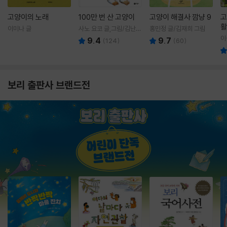
고양이의 노래
100만 번 산 고양이
고양이 해결사 깜냥 9
고
활
이미나 글
사노 요코 글,그림/김난주
홍민정 글/김재희 그림
렇
역
이
9.4
9.7
(
124
)
(
60
)
보리 출판사 브랜드전