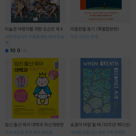
미술관 여행자를 위한 도슨트 북 II
미움받을 용기 (특별합본판)
서양 미술사의 흐름을 꿰는 반려 미술
모든 고민은 관계
책
10.0
(
3
)
임신 출산 육아 대백과 최신개정판
숨결이 바람 될 때 (10주년 에디션)
초보 부모를 위한 육아 바이블
세계를 감동시킨 생의 기록 한정판