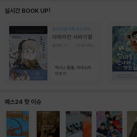
실시간 BOOK UP!
올리버쌤 가족 로드무비
아메리칸 서바이벌
올리버 그랜트,정다운 저
21세기북스
텍사스 탈출, 미네소타
이주기
예스24 핫 이슈