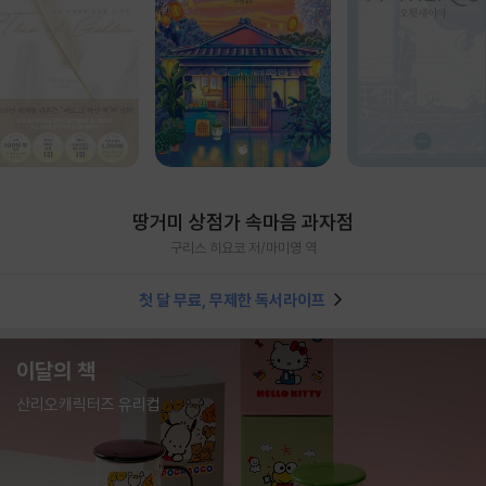
땅거미 상점가 속마음 과자점
구리스 히요코 저/마미영 역
첫 달 무료, 무제한 독서라이프
이달의 책
산리오캐릭터즈 유리컵