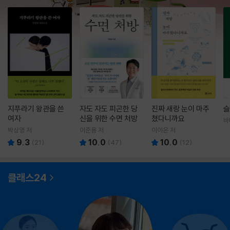
지푸라기 왕관을 쓴
자도 자도 피곤한 당
진짜 새랑 눈이 마주
슬
여자
신을 위한 수면 처방
쳤다니까요
바
영
박상영 저
이준용 저
이이은 저
9.3
10.0
10.0
(
21
)
(
47
)
(
12
)
클래스24