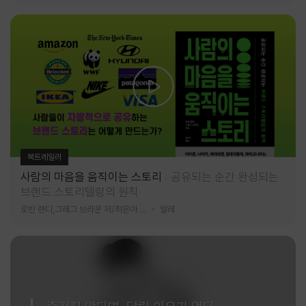
북트레일러
사람의 마음을 움직이는 스토리
공유되는 순간 완성되는
브랜드 스토리텔링의 원칙
로빈 랜디,그레그 브라운 저/최은아 역
알레