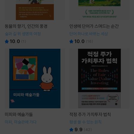
동물의 향기, 인간의 풍경
인생에 단어가 스며드는 순간
숲과 길 위 생명의 여정
단어 하나로 바뀌는 세상
10.0
10.0
(
1
)
(
16
)
미피와 예술가들
적정 주가 가치투자 법칙
미피, 미술관에 가다
평생 쓸 수 있는 원칙
9.9
(
42
)