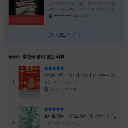
등껍질을 달고 사는 세계, 교통사고 후 천사를
만난 남자, 고인이 남긴 영상이 재생되는 장례
식장에서 똥을 싼 개. 이 책에는 몇 줄만 읽어도
w*******9
님의 리뷰
YES마니아 : 로얄
그다음 장면이 궁금해지는 이야기들이 가득하
다. 한 편만 읽고 덮으려 했는데, 다음 이야기로
넘어가 있었다. 소설을 읽으면서 잘 만든 단편
새로보기
1/10
애니메이션 여러 편을 차례로 보는 기분이 들었
다. (이건 저자가 픽사 애니메이터라는 소개 글
을 봐서 더 그렇게 생각했을 수도 있다.) 장면은
선명하게 그려졌고, 한 편이 끝날 때마다 질문
금주에 추천을 많이 받은 리뷰
이 뒤따라왔다. 감출 수 없는 세계는 더 다정할
까 「등껍질」의 세계에서 사람들은 저마다 다른
리뷰 총점
등껍질을 달고 살아간다. 몸의 일부이면서 한
인류는 이렇게 역사가 되었다 <인류는 어떻게
사람을 표현하는 수단
1
역사가 되었나>
추천 24건
댓글 25건
y****n
님의 리뷰
YES마니아 : 플래티넘
리뷰 총점
로버트 잭슨 베넷 《오염된 잔》, 가상의 제국이
주는 실감과 미스터리 사건의 치밀함이 이루어
2
추천 22건
댓글 18건