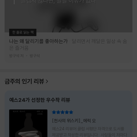
즐겁지 않다면, 달릴 이유가 없다
한 줄로 읽는 책
나는 왜 달리기를 좋아하는가
달리면서 깨달은 일상 속 숨
은 즐거움
방구석 저
방구석
금주의 인기 리뷰
예스24가 선정한 우수작 리뷰
리뷰 총점
[천사의 위스키]_에릭 오
예스24 리뷰어 클럽 서평단 자격으로 도서를
제공받고 작성한 리뷰입니다 사람들이 저마다