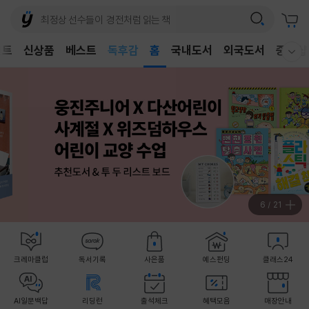
어린이
독후감
벤트
신상품
베스트
홈
국내도서
외국도서
중고샵
어린이
웰컴메뉴 모두보기
7
/
21
크레마클럽
독서기록
사은품
예스펀딩
클래스24
AI일문백답
리딩런
출석체크
혜택모음
매장안내