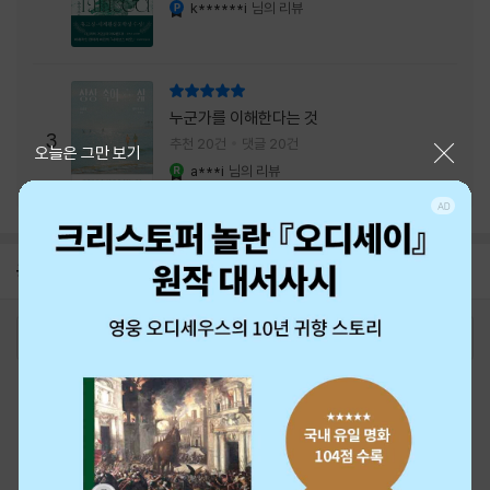
내는 최상의 시너지...
k******i
님의 리뷰
YES마니아 : 플래티넘
리뷰 총점
누군가를 이해한다는 것
3
추천 20건
댓글 20건
닫기
오늘은 그만 보기
a***i
님의 리뷰
YES마니아 : 로얄
공지
26년 NBCI 수상 안내
2026-08-01
로그인
최근 본 상품
주문/배송
고객센터 1544-3800
티켓 1544-6399
중고샵 1566-4295
eBook 1:1문의/채팅상담
예스이십사(주) 사업자 정보
이용약관
개인정보처리방침
청소년보호정책