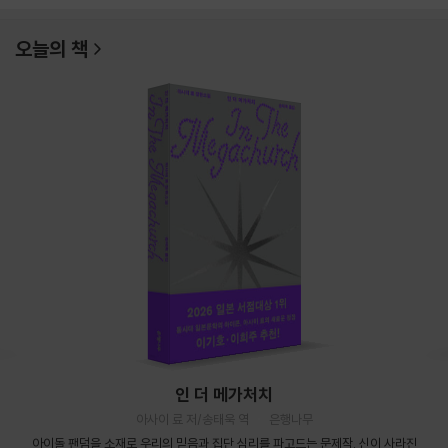
오늘의 책
인 더 메가처치
아사이 료 저/송태욱 역
은행나무
아이돌 팬덤을 소재로 우리의 믿음과 집단 심리를 파고드는 문제작. 신이 사라진