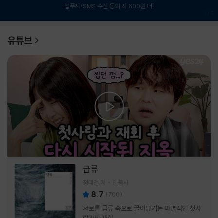
앱푸시/SMS 수신 동의 시 600원 더!
1
/
6
유튜브
급류
정대건 저
민음사
8.7
(
700
)
서로를 급류 속으로 끌어당기는 파멸적인 첫사