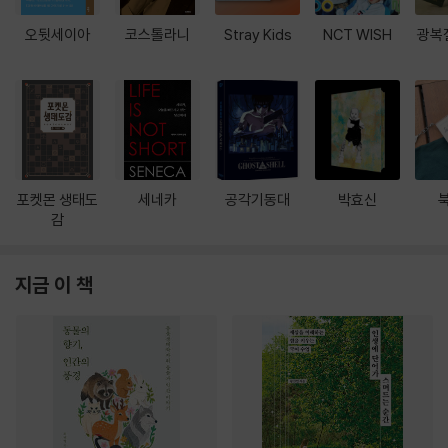
오뒷세이아
코스톨라니
Stray Kids
NCT WISH
광복
포켓몬 생태도
세네카
공각기동대
박효신
감
지금 이 책