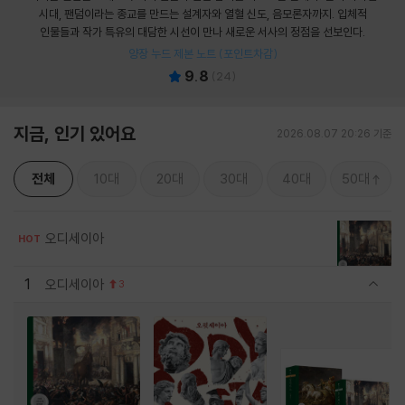
시대, 팬덤이라는 종교를 만드는 설계자와 열혈 신도, 음모론자까지. 입체적
인물들과 작가 특유의 대담한 시선이 만나 새로운 서사의 정점을 선보인다.
양장 누드 제본 노트 (포인트차감)
9.8
(
24
)
지금, 인기 있어요
2026.08.07 20:26 기준
전체
10대
20대
30대
40대
50대
오디세이아
HOT
1
오디세이아
3
관련상품 보이기/감축