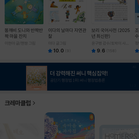
똥깨비 도니와 반짝반
이다의 날마다 자연관
보리 국어사전 (2025
조
짝 마을 잔치
찰
년 최신판)
수
이현아 글/핸짱 그림
이다 글그림
윤구병 감수/토박이 사전
정
편찬실 편
10.0
9.6
(
9
)
(
158
)
1
/
3
크레마클럽