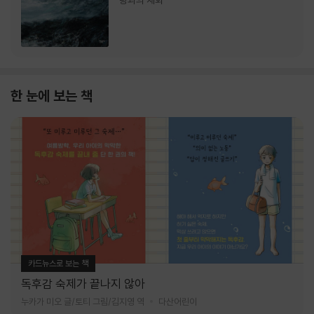
랑과의 재회
한 눈에 보는 책
카드뉴스로 보는 책
독후감 숙제가 끝나지 않아
누카가 미오 글/토티 그림/김지영 역
다산어린이