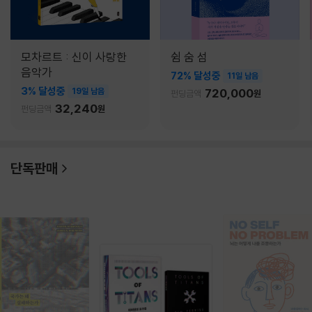
모차르트 : 신이 사랑한
쉼 숨 섬
음악가
72% 달성중
11일 남음
3% 달성중
19일 남음
720,000
펀딩금액
원
32,240
펀딩금액
원
단독판매