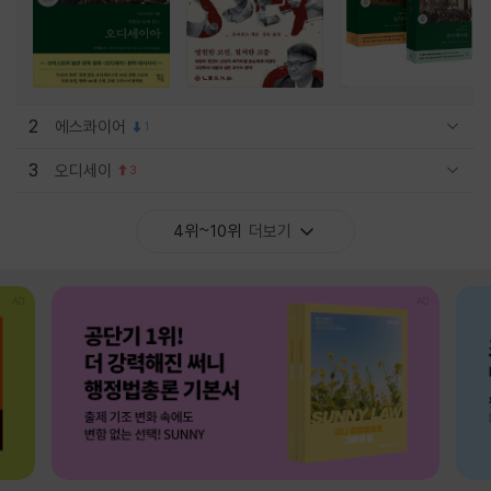
2
에스콰이어
1
관련상품 보이기/감축
3
오디세이
3
관련상품 보이기/감축
4위~10위
더보기