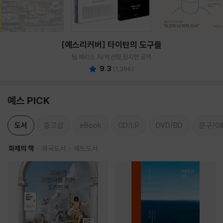
[예스리커버] 타이탄의 도구들
팀 페리스 저/박선령,정지현 공역
9.3
(
1,396
)
예스 PICK
도서
중고샵
eBook
CD/LP
DVD/BD
문구/GI
화제의 책
외국도서
세트도서