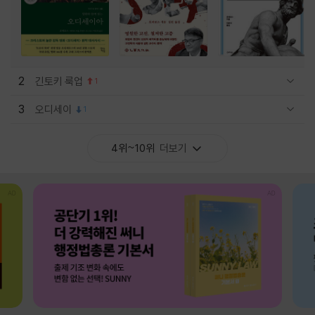
2
긴토키 룩업
1
관련상품 보이기/감축
3
오디세이
1
관련상품 보이기/감축
4위~10위
더보기