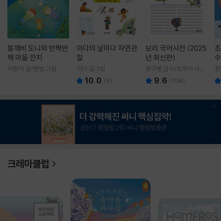
똥깨비 도니와 반짝반
이다의 날마다 자연관
보리 국어사전 (2025
조
짝 마을 잔치
찰
년 최신판)
수
이현아 글/핸짱 그림
이다 글그림
윤구병 감수/토박이 사전
정
편찬실 편
10.0
9.6
(
9
)
(
158
)
1
/
3
크레마클럽