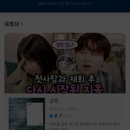
앱푸시/SMS 수신 동의 시 600원 더!
1
/
6
유튜브
급류
정대건 저
민음사
8.7
(
700
)
서로를 급류 속으로 끌어당기는 파멸적인 첫사