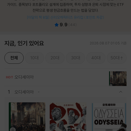
가이드. 종목보다 포트폴리오 설계에 집중하며, 투자 성향과 은퇴 시점에 맞는 ETF
전략으로 평생 현금흐름을 만드는 법을 담았다.
[이달의 책 8월] 산리오캐릭터즈 유리컵 (포인트 차감)
9.9
(
44
)
지금, 인기 있어요
2026.08.07 01:05 기준
전체
10대
20대
30대
40대
50대
오디세이아
HOT
1
오디세이아
관련상품 보이기/감축