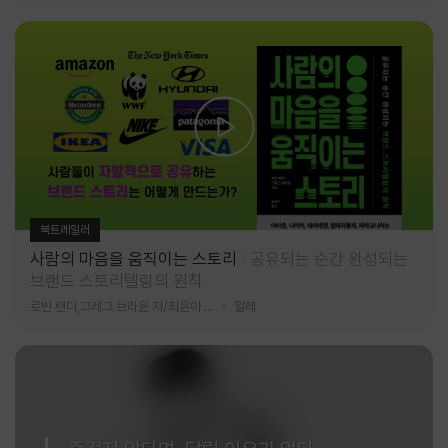
북트레일러
사람의 마음을 움직이는 스토리
공유되는 순간 완성되는
브랜드 스토리텔링의 원칙
로빈 랜디,그레그 브라운 저/최은아 역
알레