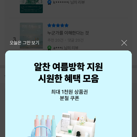
내는 최상의 시너지...
k******i
님의 리뷰
YES마니아 : 플래티넘
리뷰 총점
누군가를 이해한다는 것
3
추천 20건
댓글 20건
닫기
오늘은 그만 보기
a***i
님의 리뷰
YES마니아 : 로얄
공지
8월 신용카드 무이자할부 안내
2026-08-01
로그인
최근 본 상품
주문/배송
고객센터 1544-3800
티켓 1544-6399
중고샵 1566-4295
eBook 1:1문의/채팅상담
예스이십사(주) 사업자 정보
이용약관
개인정보처리방침
청소년보호정책