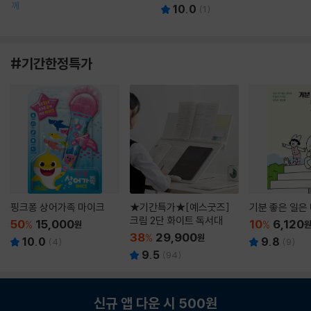
께
10.0
(
1
)
#기간한정특가
핑크퐁 상어가족 마이크
★기간특가★[예스굿즈]
기분 좋은 일은
크림 2단 화이트 독서대
50
15,000
10
6,120
%
원
%
38
29,900
%
원
10.0
9.8
(
4
)
(
9
)
9.5
(
94
)
신규 앱 다운 시 500원