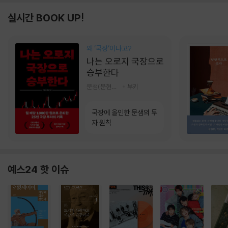
실시간 BOOK UP!
왜 ‘국장‘이냐고?
나는 오로지 국장으로
승부한다
문샘(문현철) 저
부키
국장에 올인한 문샘의 투
자 원칙
예스24 핫 이슈