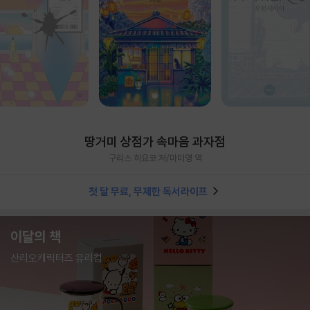
땅거미 상점가 속마음 과자점
구리스 히요코 저/마미영 역
첫 달 무료, 무제한 독서라이프
이달의 책
산리오캐릭터즈 유리컵