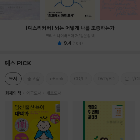
[예스리커버] 뇌는 어떻게 나를 조종하는가
크리스 나이바우어 저/김윤종 역
9.4
(
104
)
예스 PICK
도서
중고샵
eBook
CD/LP
DVD/BD
문구/GI
화제의 책
외국도서
세트도서