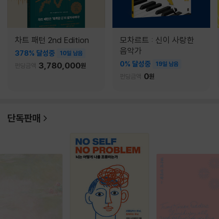
차트 패턴 2nd Edition
모차르트 : 신이 사랑한
음악가
378% 달성중
10일 남음
0% 달성중
3,780,000
19일 남음
펀딩금액
원
0
펀딩금액
원
단독판매