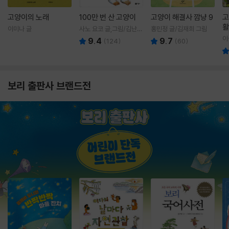
고양이의 노래
100만 번 산 고양이
고양이 해결사 깜냥 9
고
활
이미나 글
사노 요코 글,그림/김난주
홍민정 글/김재희 그림
렇
역
이
9.4
9.7
(
124
)
(
60
)
보리 출판사 브랜드전