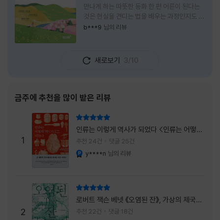
만나게 하는 따뜻한 동화 한 편 어른이 된다는
것은 현실을 견디는 법을 배우는 과정인지도 모
른다. 해야 할 일은 늘어나고, 책임은 무거워지
b***9
님의 리뷰
며, 마음껏 웃거나 울 수 있는 순간은 점점 줄어
든다. 어느새 우리는 어린 시절의 순수함보다
효율과 성과를 먼저 생각하는 사람이 되어간다.
새로보기
3/10
『어쩌면 동화는 어른을 위한 것 2 – 지친 영혼
을 위한 동심 처방』은 바로 그런 어른들에게 잠
시 쉬어가라고 손을 내미는 책이다. 처음 책 제
목을 보았을 때는 동화를 다시 읽는 감성 에세
금주에 추천을 많이 받은 리뷰
이 정도로 생각했다. 하지만 책장을 넘길수록
깨닫게 된다. 동화는 아이들만을 위한 이야기가
리뷰 총점
아니라, 삶에 지친 어른들의 마음을 치유하는
인류는 이렇게 역사가 되었다 <인류는 어떻게
가장 순수한 언어라는 사실을 말이다. 이 책은
1
역사가 되었나>
추천 24건
댓글 25건
익숙한
y****n
님의 리뷰
YES마니아 : 플래티넘
리뷰 총점
로버트 잭슨 베넷 《오염된 잔》, 가상의 제국이
주는 실감과 미스터리 사건의 치밀함이 이루어
2
추천 22건
댓글 18건