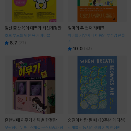
임신 출산 육아 대백과 최신개정판
엄마의 두 번째 재테크
초보 부모를 위한 육아 바이블
아이를 키우며 내 이름의 부수입 만들
기
8.7
(
27
)
10.0
(
43
)
흔한남매 이무기 4 특별 한정판
숨결이 바람 될 때 (10주년 에디션)
오싹함이 두 배! 스페셜 굿즈 6종과 함
세계를 감동시킨 생의 기록 한정판