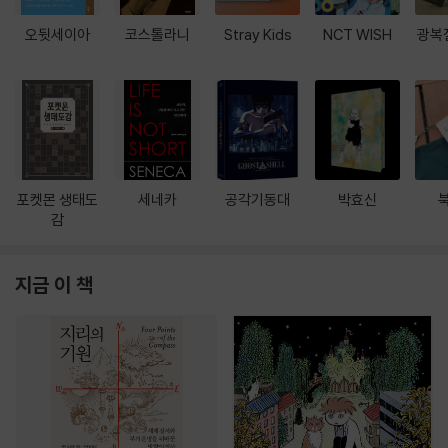
오뒷세이아
코스톨라니
Stray Kids
NCT WISH
광복
포켓몬 생태도
세네카
공각기동대
박효신
감
지금 이 책