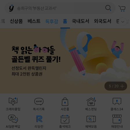
어린이
벤트
신상품
베스트
독후감
홈
국내도서
외국도서
중고샵
웰컴메뉴 모두보기
어린이
6
/
20
크레마클럽
독서기록
사은품
예스펀딩
클래스24
AI일문백답
리딩런
출석체크
혜택모음
매장안내