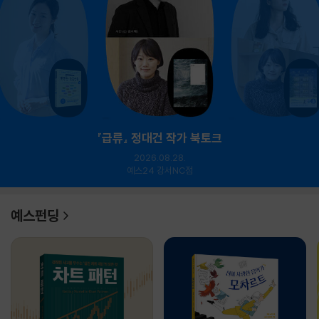
『급류』 정대건 작가 북토크
2026.08.28.
예스24 강서NC점
예스펀딩