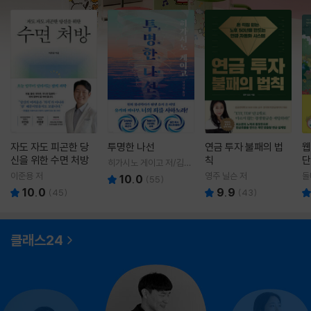
자도 자도 피곤한 당
투명한 나선
연금 투자 불패의 법
웹
신을 위한 수면 처방
칙
단
히가시노 게이고 저/김선
영 역
이준용 저
영주 닐슨 저
돌
10.0
(
55
)
10.0
9.9
(
45
)
(
43
)
클래스24