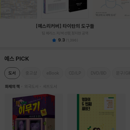
[예스리커버] 타이탄의 도구들
팀 페리스 저/박선령,정지현 공역
9.3
(
1,396
)
예스 PICK
도서
중고샵
eBook
CD/LP
DVD/BD
문구/GI
화제의 책
외국도서
세트도서