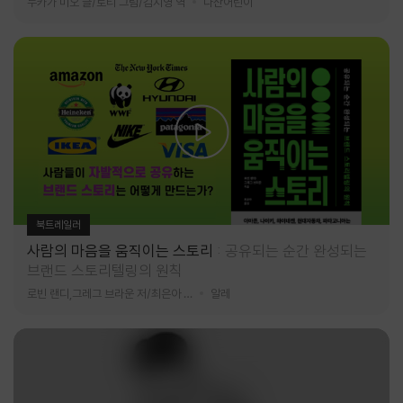
누카가 미오 글/토티 그림/김지영 역
다산어린이
북트레일러
사람의 마음을 움직이는 스토리
공유되는 순간 완성되는
브랜드 스토리텔링의 원칙
로빈 랜디,그레그 브라운 저/최은아 역
알레