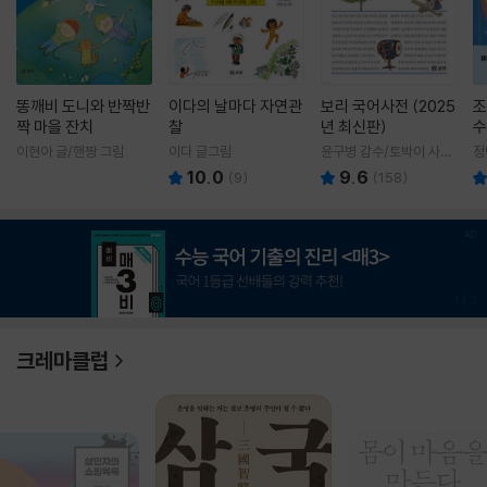
똥깨비 도니와 반짝반
이다의 날마다 자연관
보리 국어사전 (2025
조
짝 마을 잔치
찰
년 최신판)
수
이현아 글/핸짱 그림
이다 글그림
윤구병 감수/토박이 사전
정
편찬실 편
10.0
9.6
(
9
)
(
158
)
1
/
3
크레마클럽