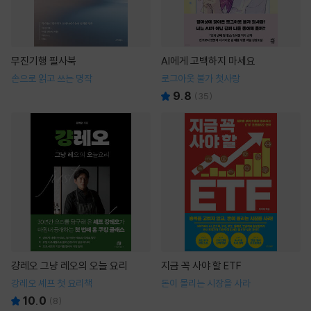
무진기행 필사북
AI에게 고백하지 마세요
손으로 읽고 쓰는 명작
로그아웃 불가 첫사랑
9.8
(
35
)
걍레오 그냥 레오의 오늘 요리
지금 꼭 사야 할 ETF
강레오 셰프 첫 요리책
돈이 몰리는 시장을 사라
10.0
(
8
)