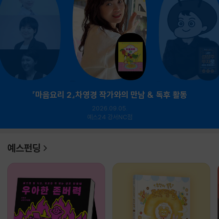
『마음요리 2』차영경 작가와의 만남 & 독후 활동
2026.09.05.
예스24 강서NC점
예스펀딩