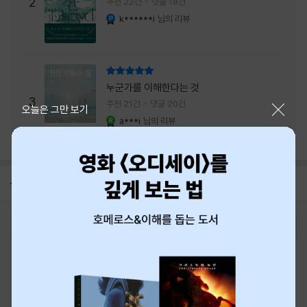
주는 실감과 미스터리 사건의 치밀함이 이루어
2
추천 22건
댓글 18건
내는 최상의 시너지...
k******i
님의 리뷰
YES마니아 : 플래티넘
리뷰 총점
누군가를 이해한다는 것
3
추천 21건
댓글 20건
닫기
오늘은 그만 보기
a***i
님의 리뷰
YES마니아 : 로얄
공지
8월 신용카드 무이자할부 안내
2026-08-01
로그인
최근 본 상품
주문/배송
고객센터 1544-3800
티켓 1544-6399
중고샵 1566-4295
eBook 1:1문의/채팅상담
예스이십사(주) 사업자 정보