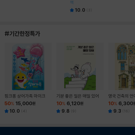
책
10.0
(
3
)
#기간한정특가
핑크퐁 상어가족 마이크
기분 좋은 일은 매일 있어
영국 건축의 언
50
15,000
10
6,120
10
6,300
%
원
%
원
%
10.0
9.8
9.3
(
4
)
(
9
)
(
16
)