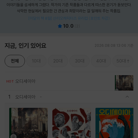
이야기들을 섬세하게 그렸다. 작가의 기존 작품들과 다르게 따스한 온기가 돋보인다.
삭막한 현실에서 필요한 건 관심과 희망이라는 걸 일깨워 주는 작품집.
[이달의 책 8월] 산리오캐릭터즈 유리컵 (포인트 차감)
10.0
(
2
)
지금, 인기 있어요
2026.08.08 13:06 기준
전체
10대
20대
30대
40대
50대
오디세이아
HOT
1
오디세이아
관련상품 보이기/감축