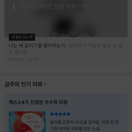
즐겁지 않다면, 달릴 이유가 없다
한 줄로 읽는 책
나는 왜 달리기를 좋아하는가
달리면서 깨달은 일상 속 숨
은 즐거움
방구석 저
방구석
금주의 인기 리뷰
예스24가 선정한 우수작 리뷰
리뷰 총점
올여름 조용히 내 손을 잡아준, 마음 한 켠
가장 따뜻한 위로를 받은 소설