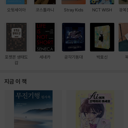
오뒷세이아
코스톨라니
Stray Kids
NCT WISH
광복
포켓몬 생태도
세네카
공각기동대
박효신
감
지금 이 책