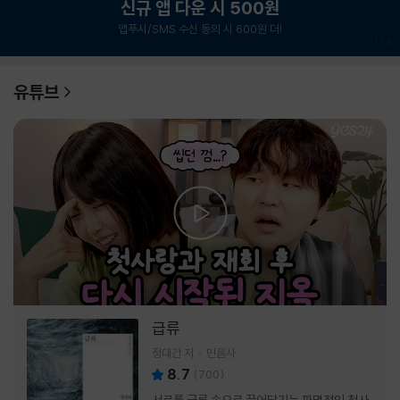
신규 앱 다운 시 500원
앱푸시/SMS 수신 동의 시 600원 더!
1
/
6
유튜브
급류
정대건 저
민음사
8.7
(
700
)