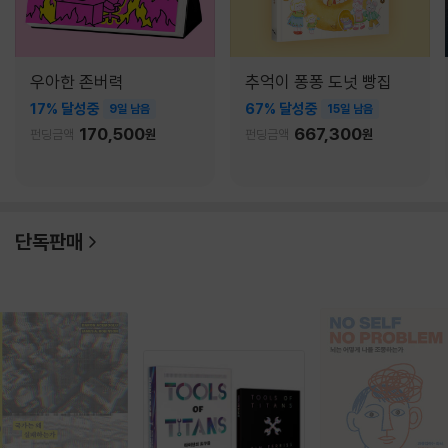
우아한 존버력
추억이 퐁퐁 도넛 빵집
17% 달성중
67% 달성중
9일 남음
15일 남음
170,500
667,300
펀딩금액
원
펀딩금액
원
단독판매