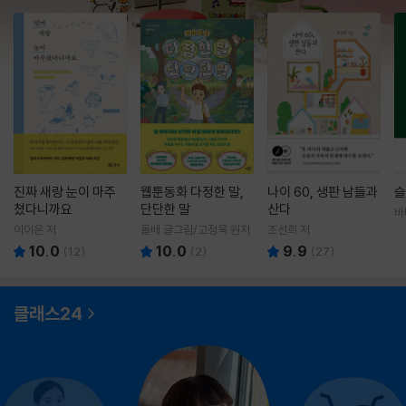
진짜 새랑 눈이 마주
웹툰동화 다정한 말,
나이 60, 생판 남들과
슬
쳤다니까요
단단한 말
산다
바
영
이이은 저
돌배 글그림/고정욱 원저
조선희 저
10.0
10.0
9.9
(
12
)
(
2
)
(
27
)
클래스24