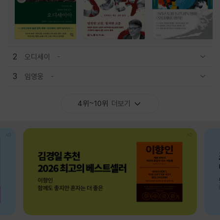
2
오디세이
관련상품 보이기/감축
3
임영웅
관련상품 보이기/감축
4위~10위
더보기