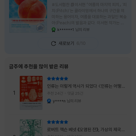
#도서협찬 📗이서현 『여름의 마지막 피치』 '피
치(Pitch)'는 클라이밍에서 하나의 구간을 의
미하는 용어이자, 여름을 대표하는 과일인 복숭
아(Peach)의 발음과 같다. 이서현 작가는 이
중의적인 제목 안에 소설이 전하고 싶은 메시지
k******1
님의 리뷰
YES마니아 : 로얄
를 아름답게 담아내고 있는 것 같다. 복숭아처
럼 가장 달콤하고 찬란한 계절인 여름. 하지만
새로보기
6/10
그 여름도 끝이 있다. 그리고 클라이밍의 피치
처럼 인생 역시 정상까지 단숨에 오를 수 없고,
한 구간씩 묵묵히 올라야 한다. 『여름의 마지막
피치』는 끝나가는 여름의 아쉬움과 새로운 계
금주에 추천을 많이 받은 리뷰
절을 향해 나아가는 마지막 한 걸음을 동시에
의미하는 제목이었다. 소설은 각자의 '여름'을
리뷰 총점
잃어버린 다섯 인물들의 이야기를 담고 있다.
인류는 이렇게 역사가 되었다 <인류는 어떻게
👧연인에게 이별을 통보받고 외모를 향한 악성
1
역사가 되었나>
추천 24건
댓글 25건
댓글로 인해 카메라 앞에 설 수 없게 된 요리 유
y****n
님의 리뷰
YES마니아 : 플래티넘
튜버
리뷰 총점
로버트 잭슨 베넷 《오염된 잔》, 가상의 제국이