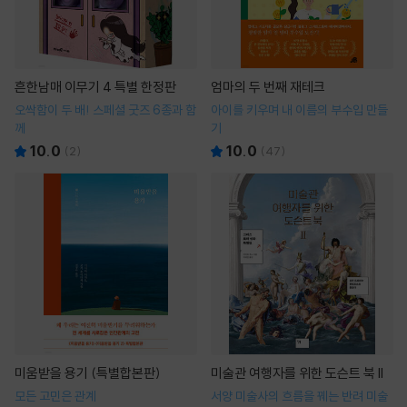
흔한남매 이무기 4 특별 한정판
엄마의 두 번째 재테크
오싹함이 두 배! 스페셜 굿즈 6종과 함
아이를 키우며 내 이름의 부수입 만들
께
기
10.0
10.0
(
2
)
(
47
)
미움받을 용기 (특별합본판)
미술관 여행자를 위한 도슨트 북 II
모든 고민은 관계
서양 미술사의 흐름을 꿰는 반려 미술