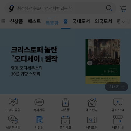
어린이
벤트
신상품
베스트
독후감
홈
국내도서
외국도서
중고샵
웰컴메뉴 모두보기
어린이
21
/
21
크레마클럽
독서기록
사은품
예스펀딩
클래스24
AI일문백답
리딩런
출석체크
혜택모음
매장안내