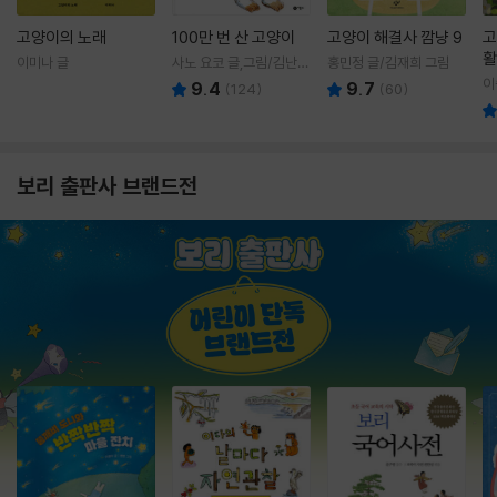
고양이의 노래
100만 번 산 고양이
고양이 해결사 깜냥 9
고
활
이미나 글
사노 요코 글,그림/김난주
홍민정 글/김재희 그림
렇
역
이
9.4
9.7
(
124
)
(
60
)
보리 출판사 브랜드전