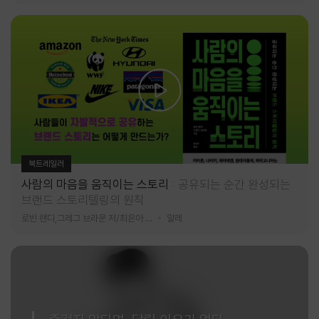
북트레일러
사람의 마음을 움직이는 스토리
공유되는 순간 완성되는
브랜드 스토리텔링의 원칙
로빈 랜디,그레그 브라운 저/최은아 역
알레