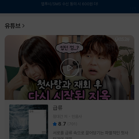
앱푸시/SMS 수신 동의 시 600원 더!
1
/
6
유튜브
급류
정대건 저
민음사
8.7
(
701
)
서로를 급류 속으로 끌어당기는 파멸적인 첫사