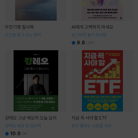
무진기행 필사북
AI에게 고백하지 마세요
손으로 읽고 쓰는 명작
로그아웃 불가 첫사랑
9.8
(
35
)
걍레오 그냥 레오의 오늘 요리
지금 꼭 사야 할 ETF
강레오 셰프 첫 요리책
돈이 몰리는 시장을 사라
10.0
(
8
)