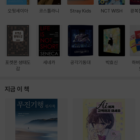
오뒷세이아
코스톨라니
Stray Kids
NCT WISH
광복
포켓몬 생태도
세네카
공각기동대
박효신
하버
감
지금 이 책