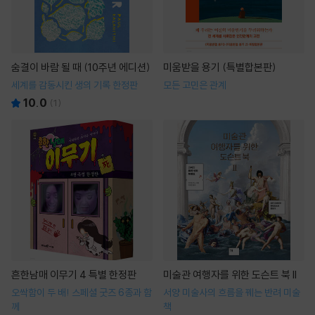
숨결이 바람 될 때 (10주년 에디션)
미움받을 용기 (특별합본판)
세계를 감동시킨 생의 기록 한정판
모든 고민은 관계
10.0
(
1
)
흔한남매 이무기 4 특별 한정판
미술관 여행자를 위한 도슨트 북 II
오싹함이 두 배! 스페셜 굿즈 6종과 함
서양 미술사의 흐름을 꿰는 반려 미술
께
책