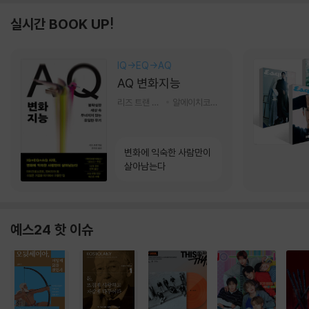
실시간 BOOK UP!
IQ→EQ→AQ
AQ 변화지능
리즈 트랜 저/한미선 역
알에이치코리아(RHK)
변화에 익숙한 사람만이
살아남는다
예스24 핫 이슈