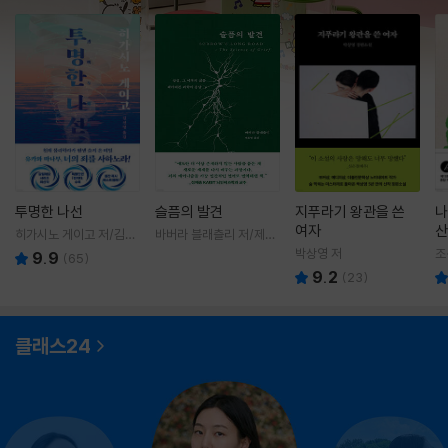
투명한 나선
슬픔의 발견
지푸라기 왕관을 쓴
나
여자
산
히가시노 게이고 저/김선
바버라 블래츨리 저/제효
영 역
영 역
박상영 저
조
9.9
(
65
)
9.2
(
23
)
클래스24