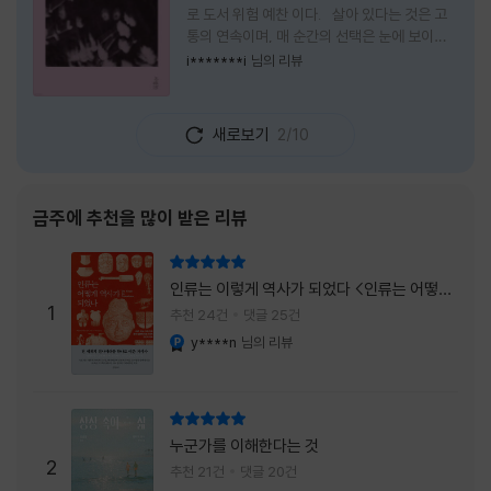
로 도서 위험 예찬 이다. 살아 있다는 것은 고
통의 연속이며, 매 순간의 선택은 눈에 보이지
않는 위험을 감수해야 한다는 것을 의미한다.
i*******i
님의 리뷰
무엇을 할 수 있을까. 무엇을 한다 한들 결국 실
패하게 될 것만 같은 삶 속에서 선뜻 무언가에
도전하고 미지의 세계로 발을 내딛기란 결코 쉬
새로보기
2/10
운 일이 아니다. 그러나 이 책을 읽다 보면 그 마
음이 조금씩 달라진다. 머리로는 아직도 '그것
을 선택해서는 안 된다'고 말하지만, 몸은 이미
내가 진실로 원했던 방향을 향해 움직이고 있을
금주에 추천을 많이 받은 리뷰
지도 모른다. 위험은 두려움의 대상이 아니라,
내가 진짜 원하는 삶으로 향하는 문 앞에 늘 함
리뷰 총점
께 서 있기 때문이다. 이 책은 프랑스의 철학
인류는 이렇게 역사가 되었다 <인류는 어떻게
자이자 정신분석가인 안 뒤푸르망
1
역사가 되었나>
추천 24건
댓글 25건
y****n
님의 리뷰
YES마니아 : 플래티넘
리뷰 총점
누군가를 이해한다는 것
2
추천 21건
댓글 20건