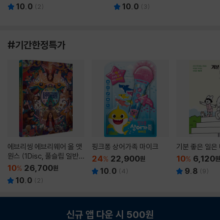
10.0
10.0
(
2
)
(
3
)
#기간한정특가
에브리씽 에브리웨어 올 앳
핑크퐁 상어가족 마이크
기분 좋은 일은
원스 (1Disc, 풀슬립 일반
24
22,900
10
6,120
%
원
%
판) : 블루레이
10
26,700
%
원
10.0
9.8
(
4
)
(
9
)
10.0
(
2
)
신규 앱 다운 시 500원