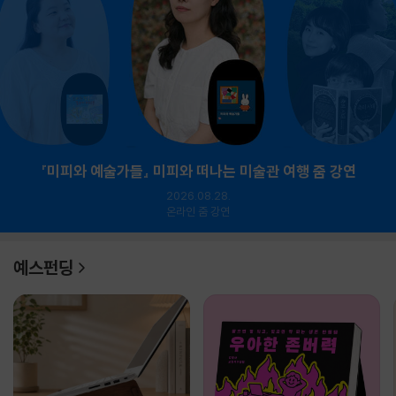
『미피와 예술가들』 미피와 떠나는 미술관 여행 줌 강연
2026.08.28.
온라인 줌 강연
예스펀딩