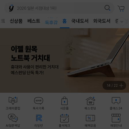
어린이
벤트
신상품
베스트
독후감
홈
국내도서
외국도서
중고샵
웰컴메뉴 모두보기
어린이
14
/
22
크레마클럽
독서기록
사은품
예스펀딩
클래스24
AI일문백답
리딩런
출석체크
혜택모음
매장안내