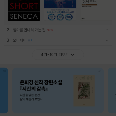
2
엄마를 만나러 가는 길
관련상품 보이기/감축
3
오디세이
1
관련상품 보이기/감축
4위~10위
더보기