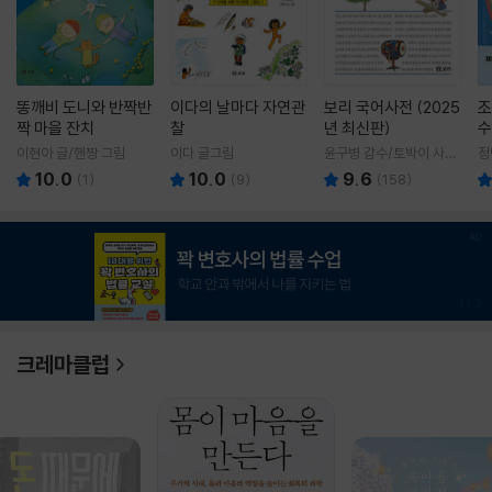
똥깨비 도니와 반짝반
이다의 날마다 자연관
보리 국어사전 (2025
조
짝 마을 잔치
찰
년 최신판)
수
이현아 글/핸짱 그림
이다 글그림
윤구병 감수/토박이 사전
정
편찬실 편
10.0
10.0
9.6
(
1
)
(
9
)
(
158
)
1
/
3
크레마클럽