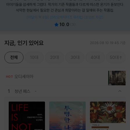
이야기들을 섬세하게 그렸다. 작가의 기존 작품들과 다르게 따스한 온기가 돋보인다.
삭막한 현실에서 필요한 건 관심과 희망이라는 걸 일깨워 주는 작품집.
[이달의 책 8월] 산리오캐릭터즈 유리컵 (포인트 차감)
10.0
(
3
)
지금, 인기 있어요
2026.08.10 19:45 기준
전체
10대
20대
30대
40대
50대
오디세이아
HOT
1
청년 패스
관련상품 보이기/감축