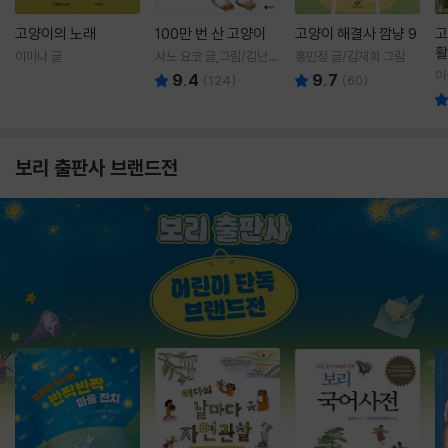
고양이의 노래
100만 번 산 고양이
고양이 해결사 깜냥 9
고
활
이미나 글
사노 요코 글,그림/김난주
홍민정 글/김재희 그림
렇
역
이
9.4
9.7
(
124
)
(
60
)
보리 출판사 브랜드전