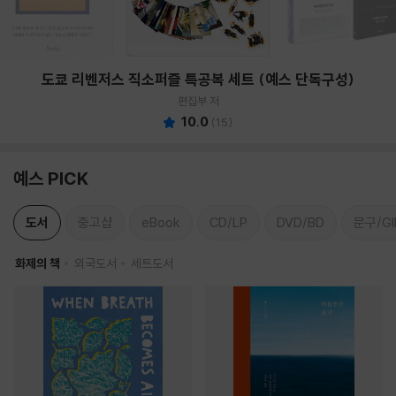
도쿄 리벤저스 직소퍼즐 특공복 세트 (예스 단독구성)
편집부 저
10.0
(
15
)
예스 PICK
도서
중고샵
eBook
CD/LP
DVD/BD
문구/GI
화제의 책
외국도서
세트도서