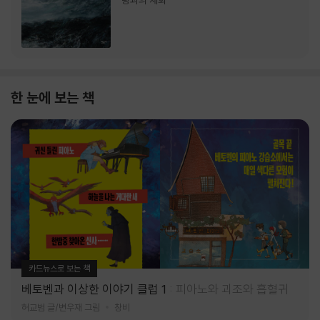
랑과의 재회
한 눈에 보는 책
카드뉴스로 보는 책
베토벤과 이상한 이야기 클럽 1
피아노와 괴조와 흡혈귀
허교범 글/변우재 그림
창비