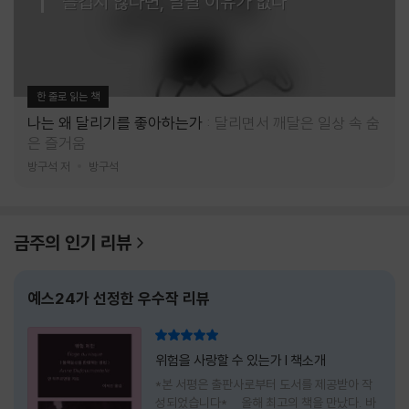
즐겁지 않다면, 달릴 이유가 없다
한 줄로 읽는 책
나는 왜 달리기를 좋아하는가
달리면서 깨달은 일상 속 숨
은 즐거움
방구석 저
방구석
금주의 인기 리뷰
예스24가 선정한 우수작 리뷰
리뷰 총점
위험을 사랑할 수 있는가 l 책소개
*본 서평은 출판사로부터 도서를 제공받아 작
성되었습니다* 올해 최고의 책을 만났다. 바