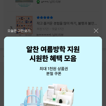
a***i
님의 리뷰
YES마니아 : 로얄
리뷰 총점
작고 즐거운 경험을 많이 하기, 불행과 불안을
3
회피하지 말기, 그리고 좋은 사람을 많이 만나
추천 17건
댓글 17건
닫기
오늘은 그만 보기
기.
h*******1
님의 리뷰
공지
8월 신용카드 무이자할부 안내
2026-08-01
로그인
최근 본 상품
주문/배송
고객센터 1544-3800
티켓 1544-6399
중고샵 1566-4295
eBook 1:1문의/채팅상담
예스이십사(주) 사업자 정보
이용약관
개인정보처리방침
청소년보호정책
PC버전
회사소개
거래처관계자께