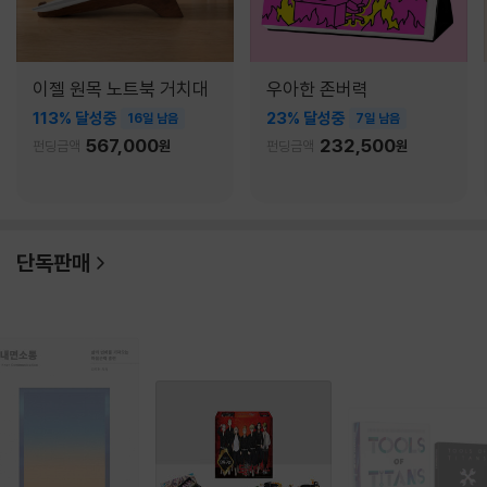
이젤 원목 노트북 거치대
우아한 존버력
113% 달성중
23% 달성중
16일 남음
7일 남음
567,000
232,500
펀딩금액
원
펀딩금액
원
단독판매