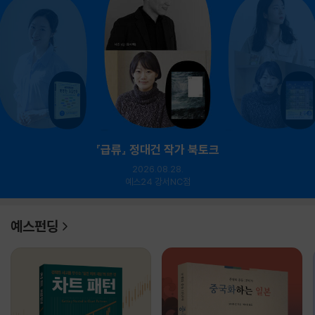
『급류』 정대건 작가 북토크
2026.08.28.
예스24 강서NC점
예스펀딩