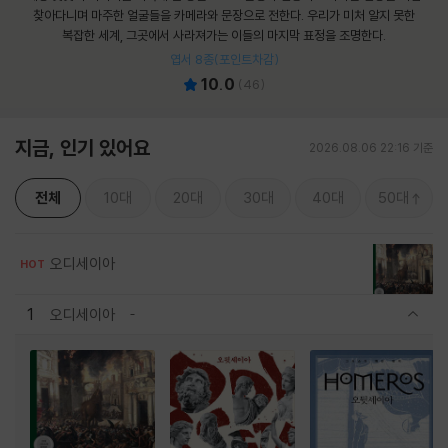
찾아다니며 마주한 얼굴들을 카메라와 문장으로 전한다. 우리가 미처 알지 못한
복잡한 세계, 그곳에서 사라져가는 이들의 마지막 표정을 조명한다.
엽서 8종(포인트차감)
10.0
(
46
)
지금, 인기 있어요
2026.08.06 22:16 기준
전체
10대
20대
30대
40대
50대
오디세이아
HOT
1
오디세이아
관련상품 보이기/감축