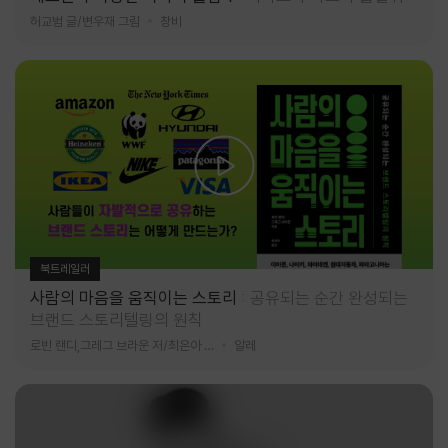
허교범 글/변우재 그림
창비
북트레일러
사람의 마음을 움직이는 스토리
공유되는 순간 완성되는
브랜드 스토리텔링의 원칙
로빈 랜디,그레그 브라운 저/최은아 역
알레