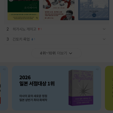
2
히가시노 게이고
1
관련상품 보이기/감축
3
긴토키 룩업
1
관련상품 보이기/감축
4위~10위
더보기