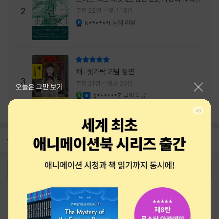
주는 실감과 미스터리 사건의 치밀함이 이루어
2
추천 22건
댓글 18건
내는 최상의 시너지...
k******i
님의 리뷰
YES마니아 : 플래티넘
리뷰 총점
쾌 : 젓가락 괴담 경연
3
추천 21건
댓글 20건
닫기
오늘은 그만 보기
s******7
님의 리뷰
YES마니아 : 로얄
이달의 사락
공지
26년 NBCI 수상 안내
2026-08-01
로그인
최근 본 상품
주문/배송
고객센터 1544-3800
티켓 1544-6399
중고샵 1566-4295
eBook 1:1문의/채팅상담
예스이십사(주) 사업자 정보