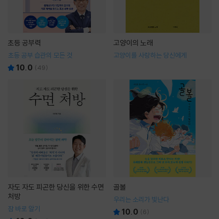
초등 공부력
고양이의 노래
초등 공부 습관의 모든 것
고양이를 사랑하는 당신에게
10.0
(
49
)
자도 자도 피곤한 당신을 위한 수면
골볼
처방
우리는 소리가 빛난다
잠 바로 알기
10.0
(
6
)