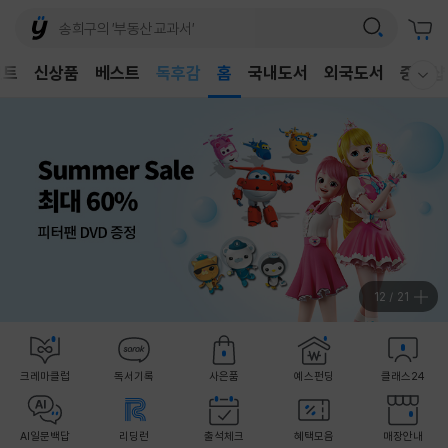
어린이
독후감
벤트
신상품
베스트
홈
국내도서
외국도서
중고샵
어린이
웰컴메뉴 모두보기
13
/
21
크레마클럽
독서기록
사은품
예스펀딩
클래스24
AI일문백답
리딩런
출석체크
혜택모음
매장안내