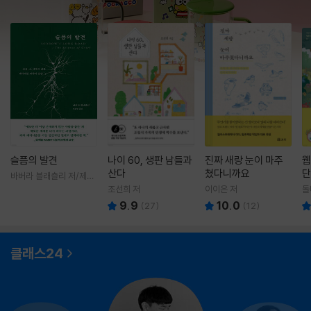
슬픔의 발견
나이 60, 생판 남들과
진짜 새랑 눈이 마주
웹
산다
쳤다니까요
단
바버라 블래츨리 저/제효
영 역
조선희 저
이이은 저
돌
9.9
10.0
(
27
)
(
12
)
클래스24