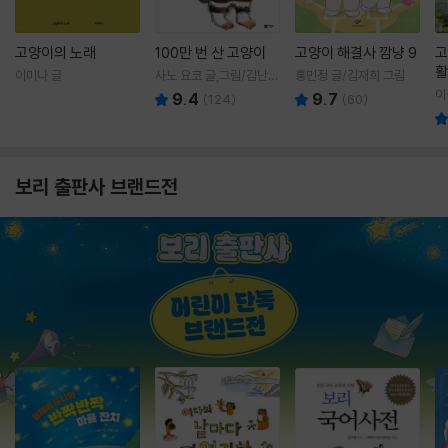
고양이의 노래
100만 번 산 고양이
고양이 해결사 깜냥 9
고
활
이미나 글
사노 요코 글,그림/김난주
홍민정 글/김재희 그림
렇
역
이
9.4
9.7
(
124
)
(
60
)
보리 출판사 브랜드전