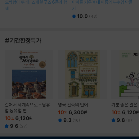
오싹함이 두 배! 스페셜 굿즈 6종과 함
아이를 키우며 내 이름의 부수입 만들
께
기
10.0
(
43
)
#기간한정특가
걸어서 세계속으로 - 남유
영국 건축의 언어
기분 좋은 일은
럽 동유럽 편
10
6,300
10
6,120
%
원
%
10
6,120
%
원
9.3
9.8
(
16
)
(
9
)
9.6
(
27
)