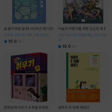
숨결이 바람 될 때 (10주년 에디션)
미술관 여행자를 위한 도슨트 북 II
세계를 감동시킨 생의 기록 한정판
서양 미술사의 흐름을 꿰는 반려 미술
책
10.0
(
1
)
10.0
(
3
)
흔한남매 이무기 4 특별 한정판
엄마의 두 번째 재테크