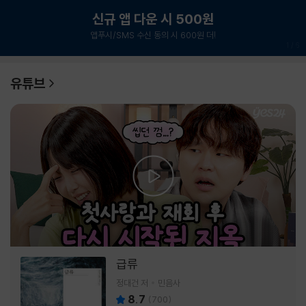
신규 앱 다운 시 500원
앱푸시/SMS 수신 동의 시 600원 더!
1
/
6
유튜브
급류
정대건 저
민음사
8.7
(
700
)