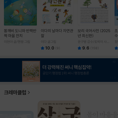
똥깨비 도니와 반짝반
이다의 날마다 자연관
보리 국어사전 (2025
조
짝 마을 잔치
찰
년 최신판)
수
이현아 글/핸짱 그림
이다 글그림
윤구병 감수/토박이 사전
정
편찬실 편
10.0
9.6
(
9
)
(
158
)
1
/
3
크레마클럽