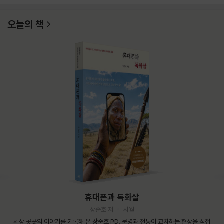
오늘의 책
휴대폰과 독화살
장준호 저
시월
세상 곳곳의 이야기를 기록해 온 장준호 PD. 문명과 전통이 교차하는 현장을 직접