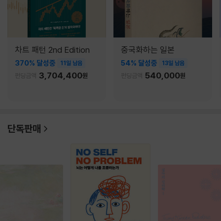
차트 패턴 2nd Edition
중국화하는 일본
370% 달성중
54% 달성중
11일 남음
13일 남음
3,704,400
540,000
펀딩금액
원
펀딩금액
원
단독판매