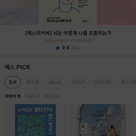
[예스리커버] 뇌는 어떻게 나를 조종하는가
크리스 나이바우어 저/김윤종 역
9.4
(
104
)
예스 PICK
도서
중고샵
eBook
CD/LP
DVD/BD
문구/GI
화제의 책
외국도서
세트도서