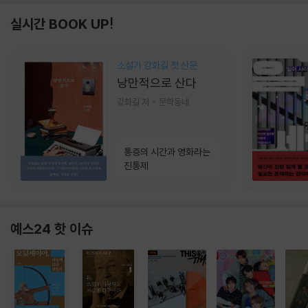
실시간 BOOK UP!
소설가 강화길 첫 산문
낭만적으로 산다
강화길 저
문학동네
통증의 시간과 영화라는
진통제
예스24 핫 이슈