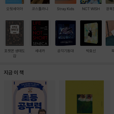
오뒷세이아
코스톨라니
Stray Kids
NCT WISH
광복
포켓몬 생태도
세네카
공각기동대
박효신
감
지금 이 책