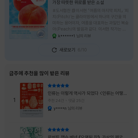
가장 따뜻한 위로를 받은 소설
#도서협찬 📗이서현 『여름의 마지막 피치』 '피
치(Pitch)'는 클라이밍에서 하나의 구간을 의
미하는 용어이자, 여름을 대표하는 과일인 복숭
아(Peach)의 발음과 같다. 이서현 작가는 이
중의적인 제목 안에 소설이 전하고 싶은 메시지
k******1
님의 리뷰
YES마니아 : 로얄
를 아름답게 담아내고 있는 것 같다. 복숭아처
럼 가장 달콤하고 찬란한 계절인 여름. 하지만
새로보기
6/10
그 여름도 끝이 있다. 그리고 클라이밍의 피치
처럼 인생 역시 정상까지 단숨에 오를 수 없고,
한 구간씩 묵묵히 올라야 한다. 『여름의 마지막
피치』는 끝나가는 여름의 아쉬움과 새로운 계
금주에 추천을 많이 받은 리뷰
절을 향해 나아가는 마지막 한 걸음을 동시에
의미하는 제목이었다. 소설은 각자의 '여름'을
리뷰 총점
잃어버린 다섯 인물들의 이야기를 담고 있다.
인류는 이렇게 역사가 되었다 <인류는 어떻게
👧연인에게 이별을 통보받고 외모를 향한 악성
1
역사가 되었나>
추천 24건
댓글 25건
댓글로 인해 카메라 앞에 설 수 없게 된 요리 유
y****n
님의 리뷰
YES마니아 : 플래티넘
튜버
리뷰 총점
로버트 잭슨 베넷 《오염된 잔》, 가상의 제국이