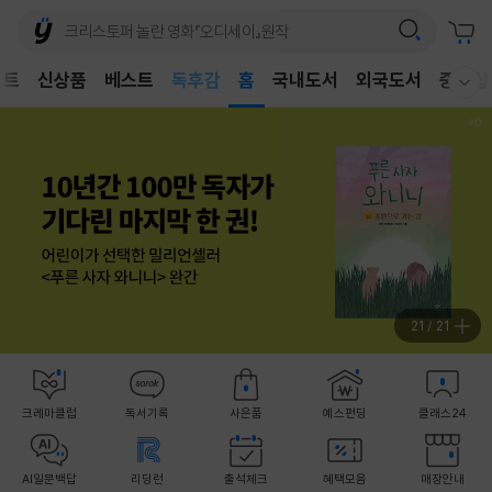
벤트
신상품
베스트
어린이
홈
국내도서
외국도서
중고샵
웰컴메뉴 모두보기
독후감
어린이
21
/
21
크레마클럽
독서기록
사은품
예스펀딩
클래스24
AI일문백답
리딩런
출석체크
혜택모음
매장안내