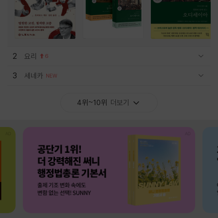
2
요리
6
관련상품 보이기/감축
3
세네카
관련상품 보이기/감축
4위~10위
더보기