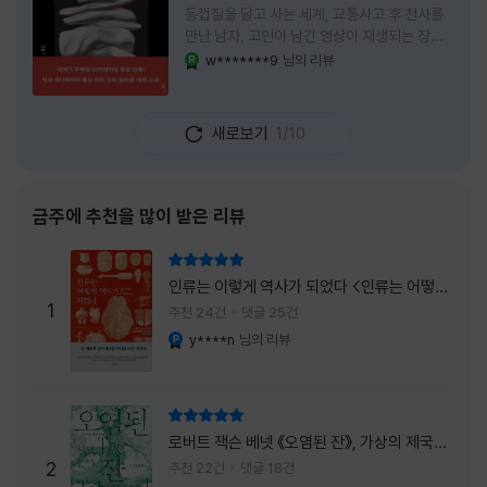
등껍질을 달고 사는 세계, 교통사고 후 천사를
만난 남자, 고인이 남긴 영상이 재생되는 장례
식장에서 똥을 싼 개. 이 책에는 몇 줄만 읽어도
w*******9
님의 리뷰
YES마니아 : 로얄
그다음 장면이 궁금해지는 이야기들이 가득하
다. 한 편만 읽고 덮으려 했는데, 다음 이야기로
넘어가 있었다. 소설을 읽으면서 잘 만든 단편
새로보기
1/10
애니메이션 여러 편을 차례로 보는 기분이 들었
다. (이건 저자가 픽사 애니메이터라는 소개 글
을 봐서 더 그렇게 생각했을 수도 있다.) 장면은
선명하게 그려졌고, 한 편이 끝날 때마다 질문
금주에 추천을 많이 받은 리뷰
이 뒤따라왔다. 감출 수 없는 세계는 더 다정할
까 「등껍질」의 세계에서 사람들은 저마다 다른
리뷰 총점
등껍질을 달고 살아간다. 몸의 일부이면서 한
인류는 이렇게 역사가 되었다 <인류는 어떻게
사람을 표현하는 수단
1
역사가 되었나>
추천 24건
댓글 25건
y****n
님의 리뷰
YES마니아 : 플래티넘
리뷰 총점
로버트 잭슨 베넷 《오염된 잔》, 가상의 제국이
주는 실감과 미스터리 사건의 치밀함이 이루어
2
추천 22건
댓글 18건