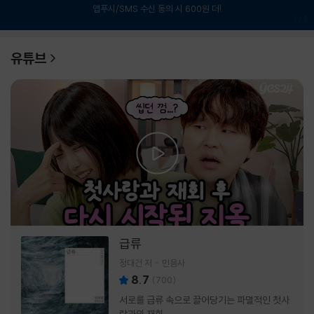
앱푸시/SMS 수신 동의 시 600원 더!
1
/
6
유튜브
급류
정대건 저
민음사
8.7
(
700
)
서로를 급류 속으로 끌어당기는 파멸적인 첫사