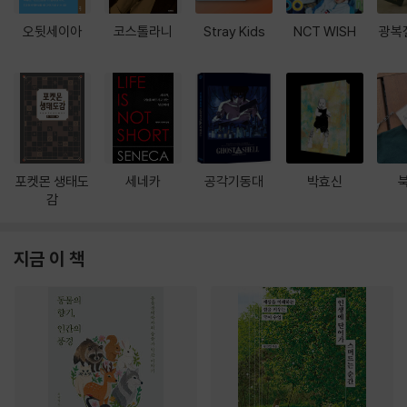
오뒷세이아
코스톨라니
Stray Kids
NCT WISH
광복
포켓몬 생태도
세네카
공각기동대
박효신
감
지금 이 책