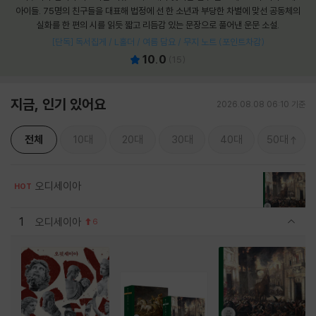
아이들. 75명의 친구들을 대표해 법정에 선 한 소년과 부당한 차별에 맞선 공동체의
실화를 한 편의 시를 읽듯 짧고 리듬감 있는 문장으로 풀어낸 운문 소설.
[단독] 독서집게 / L홀더 / 여름 담요 / 무지 노트 (포인트차감)
10.0
(
15
)
지금, 인기 있어요
2026.08.08 06:10 기준
전체
10대
20대
30대
40대
50대
오디세이아
HOT
1
오디세이아
6
관련상품 보이기/감축