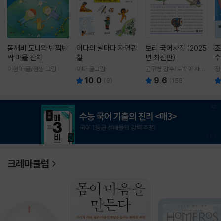
똥깨비 도니와 반짝반
이다의 날마다 자연관
보리 국어사전 (2025
조
짝 마을 잔치
찰
년 최신판)
수
이현아 글/핸짱 그림
이다 글그림
윤구병 감수/토박이 사전
정
편찬실 편
10.0
9.6
(
9
)
(
158
)
1
/
3
크레마클럽