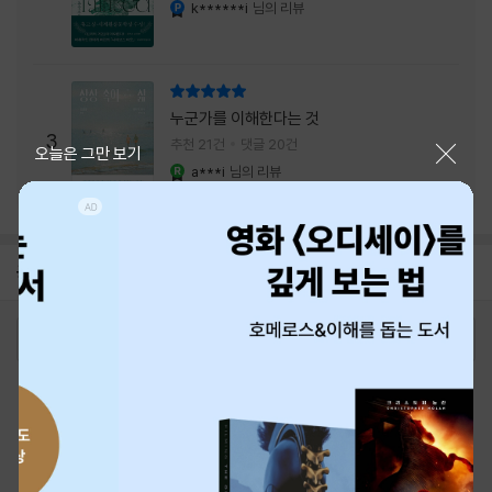
내는 최상의 시너지...
k******i
님의 리뷰
YES마니아 : 플래티넘
리뷰 총점
누군가를 이해한다는 것
3
추천 21건
댓글 20건
닫기
오늘은 그만 보기
a***i
님의 리뷰
YES마니아 : 로얄
공지
26년 NBCI 수상 안내
2026-08-01
로그인
최근 본 상품
주문/배송
고객센터 1544-3800
티켓 1544-6399
중고샵 1566-4295
eBook 1:1문의/채팅상담
예스이십사(주) 사업자 정보
이용약관
개인정보처리방침
청소년보호정책