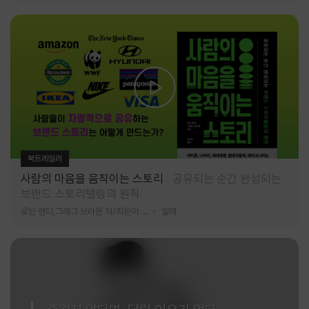
북트레일러
사람의 마음을 움직이는 스토리
공유되는 순간 완성되는
브랜드 스토리텔링의 원칙
로빈 랜디,그레그 브라운 저/최은아 역
알레