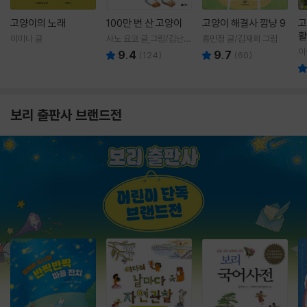
고양이의 노래
100만 번 산 고양이
고양이 해결사 깜냥 9
고
활
이미나 글
사노 요코 글,그림/김난주
홍민정 글/김재희 그림
렇
역
이
9.4
9.7
(
124
)
(
60
)
보리 출판사 브랜드전