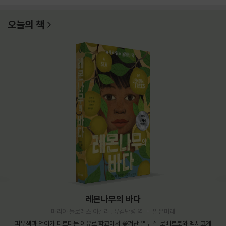
오늘의 책
레몬나무의 바다
마리아 돌로레스 아길라 글/김난령 역
밝은미래
피부색과 언어가 다르다는 이유로 학교에서 쫓겨난 열두 살 로베르토와 멕시코계