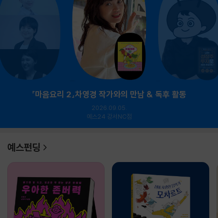
『마음요리 2』차영경 작가와의 만남 & 독후 활동
2026.09.05.
예스24 강서NC점
예스펀딩