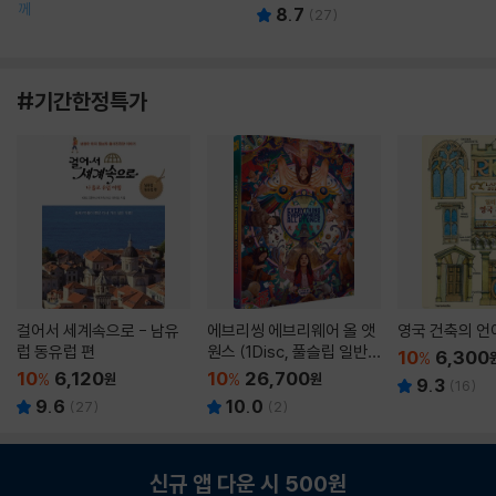
께
8.7
(
27
)
#기간한정특가
걸어서 세계속으로 - 남유
에브리씽 에브리웨어 올 앳
영국 건축의 언
럽 동유럽 편
원스 (1Disc, 풀슬립 일반
10
6,300
%
판) : 블루레이
10
6,120
10
26,700
%
원
%
원
9.3
(
16
)
9.6
10.0
(
27
)
(
2
)
신규 앱 다운 시 500원