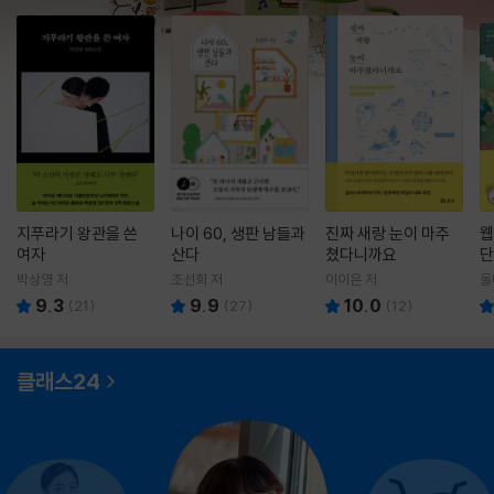
지푸라기 왕관을 쓴
나이 60, 생판 남들과
진짜 새랑 눈이 마주
웹
여자
산다
쳤다니까요
단
박상영 저
조선희 저
이이은 저
돌
9.3
9.9
10.0
(
21
)
(
27
)
(
12
)
클래스24