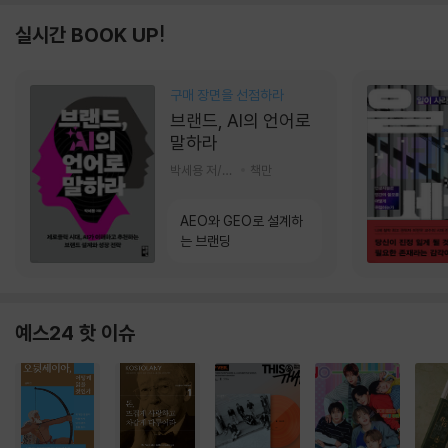
실시간 BOOK UP!
구매 장면을 선점하라
브랜드, AI의 언어로
말하라
박세용 저/정진호 그림
책만
AEO와 GEO로 설계하
는 브랜딩
예스24 핫 이슈