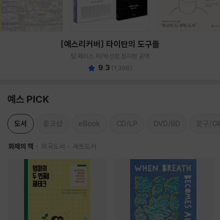
[예스리커버] 타이탄의 도구들
팀 페리스 저/박선령,정지현 공역
9.3
(
1,396
)
예스 PICK
도서
중고샵
eBook
CD/LP
DVD/BD
문구/GI
화제의 책
외국도서
세트도서