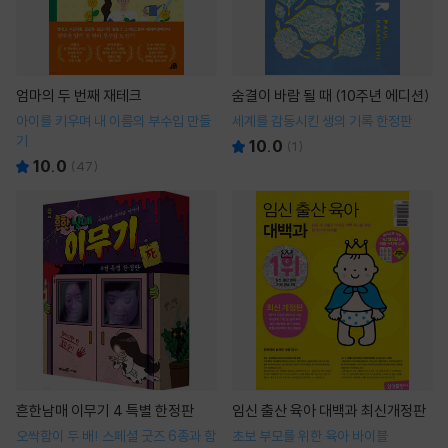
엄마의 두 번째 재테크
숨결이 바람 될 때 (10주년 에디션)
아이를 키우며 내 이름의 부수입 만들
세계를 감동시킨 생의 기록 한정판
기
10.0
(
1
)
10.0
(
47
)
흔한남매 이무기 4 특별 한정판
임신 출산 육아 대백과 최신개정판
오싹함이 두 배! 스페셜 굿즈 6종과 함
초보 부모를 위한 육아 바이블