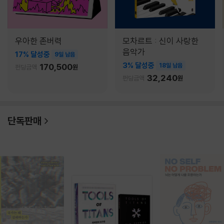
우아한 존버력
모차르트 : 신이 사랑한
음악가
17% 달성중
9일 남음
3% 달성중
170,500
18일 남음
펀딩금액
원
32,240
펀딩금액
원
단독판매