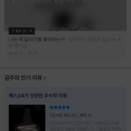
즐겁지 않다면, 달릴 이유가 없다
한 줄로 읽는 책
나는 왜 달리기를 좋아하는가
달리면서 깨달은 일상 속 숨
은 즐거움
방구석 저
방구석
금주의 인기 리뷰
예스24가 선정한 우수작 리뷰
리뷰 총점
[천사의 위스키]_에릭 오
예스24 리뷰어 클럽 서평단 자격으로 도서를
제공받고 작성한 리뷰입니다 사람들이 저마다