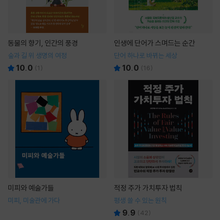
동물의 향기, 인간의 풍경
인생에 단어가 스며드는 순간
숲과 길 위 생명의 여정
단어 하나로 바뀌는 세상
10.0
10.0
(
1
)
(
16
)
미피와 예술가들
적정 주가 가치투자 법칙
미피, 미술관에 가다
평생 쓸 수 있는 원칙
9.9
(
42
)