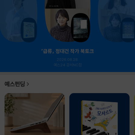
『급류』 정대건 작가 북토크
2026.08.28.
예스24 강서NC점
예스펀딩