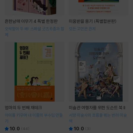
흔한남매 이무기 4 특별 한정판
미움받을 용기 (특별합본판)
오싹함이 두 배! 스페셜 굿즈 6종과 함
모든 고민은 관계
께
엄마의 두 번째 재테크
미술관 여행자를 위한 도슨트 북 II
아이를 키우며 내 이름의 부수입 만들
서양 미술사의 흐름을 꿰는 반려 미술
기
책
10.0
10.0
(
44
)
(
3
)