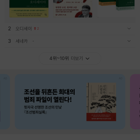
2
오디세이
2
관련상품 보이기/감축
3
세네카
관련상품 보이기/감축
4위~10위
더보기