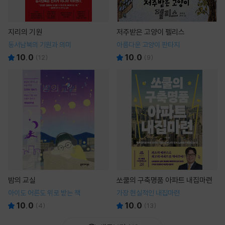
지리의 기원
저주받은 고양이 펠리스
동서남북의 기원과 의미
아름다운 고양이 판타지
10.0
10.0
(
12
)
(
9
)
밤의 교실
쏘쿨의 구축명품 아파트 내집마련
아이도 어른도 위로 받는 책
가장 현실적인 내집마련
10.0
10.0
(
4
)
(
13
)