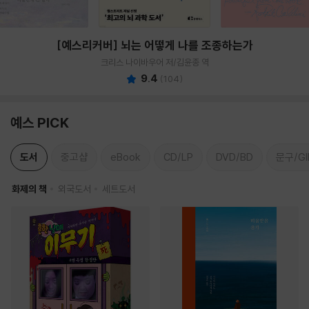
[예스리커버] 뇌는 어떻게 나를 조종하는가
크리스 나이바우어 저/김윤종 역
9.4
(
104
)
예스 PICK
도서
중고샵
eBook
CD/LP
DVD/BD
문구/GI
화제의 책
외국도서
세트도서