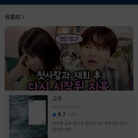
유튜브
급류
정대건 저
민음사
8.7
(
700
)
서로를 급류 속으로 끌어당기는 파멸적인 첫사
랑과의 재회