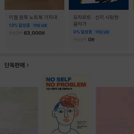
이젤 원목 노트북 거치대
모차르트 : 신이 사랑한
음악가
13% 달성중
19일 남음
0% 달성중
63,000
19일 남음
펀딩금액
원
0
펀딩금액
원
단독판매