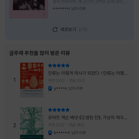
통의 연속이며, 매 순간의 선택은 눈에 보이지
않는 위험을 감수해야 한다는 것을 의미한다.
i*******i
님의 리뷰
무엇을 할 수 있을까. 무엇을 한다 한들 결국 실
패하게 될 것만 같은 삶 속에서 선뜻 무언가에
도전하고 미지의 세계로 발을 내딛기란 결코 쉬
새로보기
2/10
운 일이 아니다. 그러나 이 책을 읽다 보면 그 마
음이 조금씩 달라진다. 머리로는 아직도 '그것
을 선택해서는 안 된다'고 말하지만, 몸은 이미
내가 진실로 원했던 방향을 향해 움직이고 있을
금주에 추천을 많이 받은 리뷰
지도 모른다. 위험은 두려움의 대상이 아니라,
내가 진짜 원하는 삶으로 향하는 문 앞에 늘 함
리뷰 총점
께 서 있기 때문이다. 이 책은 프랑스의 철학
인류는 이렇게 역사가 되었다 <인류는 어떻게
자이자 정신분석가인 안 뒤푸르망
1
역사가 되었나>
추천 24건
댓글 25건
y****n
님의 리뷰
YES마니아 : 플래티넘
리뷰 총점
로버트 잭슨 베넷 《오염된 잔》, 가상의 제국이
주는 실감과 미스터리 사건의 치밀함이 이루어
2
추천 22건
댓글 18건
내는 최상의 시너지...
k******i
님의 리뷰
YES마니아 : 플래티넘