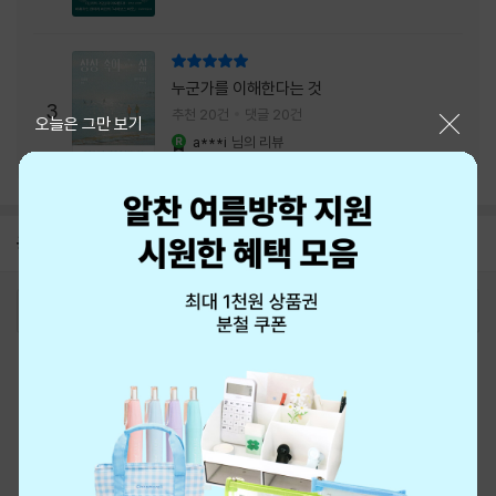
리뷰 총점
누군가를 이해한다는 것
3
추천 20건
댓글 20건
닫기
오늘은 그만 보기
a***i
님의 리뷰
YES마니아 : 로얄
공지
26년 NBCI 수상 안내
2026-08-01
로그인
최근 본 상품
주문/배송
고객센터 1544-3800
티켓 1544-6399
중고샵 1566-4295
eBook 1:1문의/채팅상담
예스이십사(주) 사업자 정보
이용약관
개인정보처리방침
청소년보호정책
PC버전
회사소개
거래처관계자께
도서홍보
광고