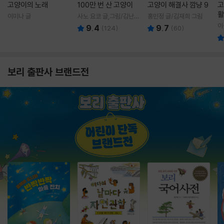
고양이의 노래
100만 번 산 고양이
고양이 해결사 깜냥 9
고
활
이미나 글
사노 요코 글,그림/김난주
홍민정 글/김재희 그림
렇
역
이
9.4
9.7
(
124
)
(
60
)
보리 출판사 브랜드전