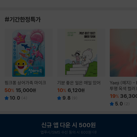
#기간한정특가
핑크퐁 상어가족 마이크
기분 좋은 일은 매일 있어
Yaeji (예지) -
투명 옥색 컬러 
50
15,000
10
6,120
%
원
%
원
19
36,30
%
10.0
9.8
(
4
)
(
9
)
5.0
(
2
)
신규 앱 다운 시 500원
앱푸시/SMS 수신 동의 시 600원 더!
1
/
6