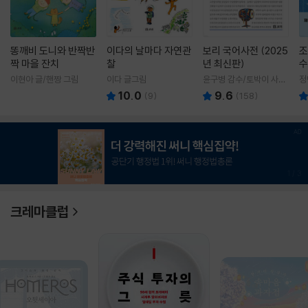
똥깨비 도니와 반짝반
이다의 날마다 자연관
보리 국어사전 (2025
조
짝 마을 잔치
찰
년 최신판)
수
이현아 글/핸짱 그림
이다 글그림
윤구병 감수/토박이 사전
정
편찬실 편
10.0
9.6
(
9
)
(
158
)
1
/
3
크레마클럽