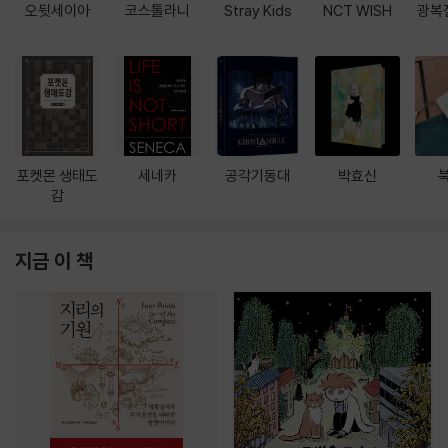
오뒷세이아
코스톨라니
Stray Kids
NCT WISH
광복
포켓몬 생태도
세네카
공각기동대
박효신
감
지금 이 책