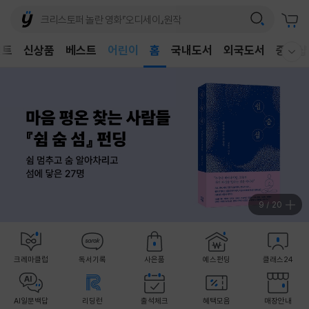
벤트
신상품
베스트
어린이
홈
국내도서
외국도서
중고샵
웰컴메뉴 모두보기
독후감
어린이
9
/
20
크레마클럽
독서기록
사은품
예스펀딩
클래스24
AI일문백답
리딩런
출석체크
혜택모음
매장안내