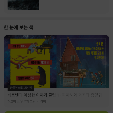
한 눈에 보는 책
카드뉴스로 보는 책
베토벤과 이상한 이야기 클럽 1
피아노와 괴조와 흡혈귀
허교범 글/변우재 그림
창비