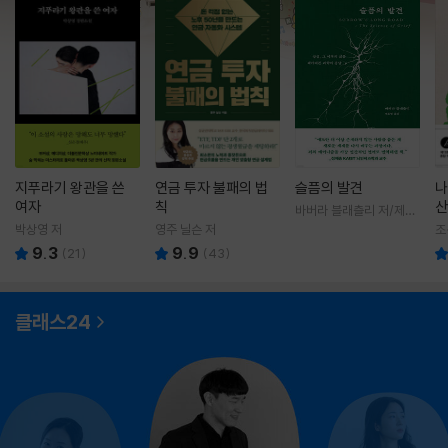
지푸라기 왕관을 쓴
연금 투자 불패의 법
슬픔의 발견
나
여자
칙
산
바버라 블래츨리 저/제효
영 역
박상영 저
영주 닐슨 저
조
9.3
9.9
(
21
)
(
43
)
클래스24