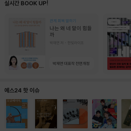
실시간 BOOK UP!
관계 회복 말하기
나는 왜 네 말이 힘들
까
박재연 저
한빛라이프
박재연 대표작 전면개정
예스24 핫 이슈