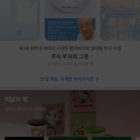
90세 현역 트레이더 시게루 할아버지의 일대일 부자 수업
주식 투자의 그릇
후지모토 시게루 저/박선영 역
첫 달 무료, 무제한 독서라이프
이달의 책
산리오캐릭터즈 유리컵