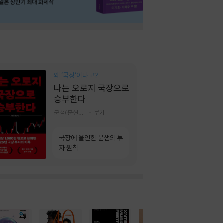
왜 ‘국장‘이냐고?
나는 오로지 국장으로
승부한다
문샘(문현철) 저
부키
국장에 올인한 문샘의 투
자 원칙