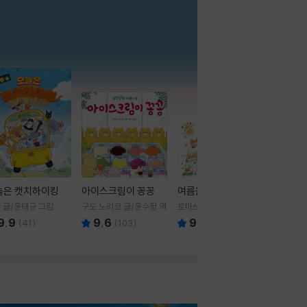
더보기
늘은 캣치하이킹
아이스크림이 꽁꽁
여름을 부탁해
 글/윤태규 그림
구도 노리코 글/윤수정 역
토마쓰리 글그림
9.9
9.6
9.8
(
41
)
(
103
)
(
24
)