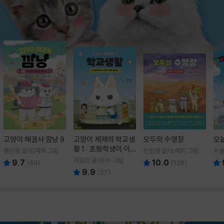
고양이 해결사 깜냥 9
고양이 제제의 학교생
모두의 수영장
오
활 1 : 초등학생이 이
홍민정 글/김재희 그림
신현경 글/노예지 그림
서율
렇게 힘들 줄이야
이승민 글/온수 그림
9.7
10.0
(
60
)
(
126
)
9.9
(
27
)