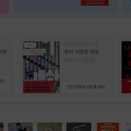
노동이 아니라면 무엇
어로
일이 사라진 세상
이진우 저
다산초당
계하
인간 존재의 당위를 찾다