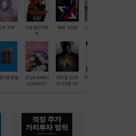
오투 과학
이승철전국투
XMF 2026
크레마 이북 리
방학에는 
어
더기
포터
름의문장들
2026 AKMU
이은결 30주
뚝딱! AI 3대장
이달의 인
CONCERT
년 [ONE OF
과
ONE]