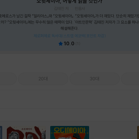
오뒷세이아, 어떻게 읽을 것인가
김태진 저
민음사
메로스가 남긴 걸작 『일리아스』와 『오뒷세이아』. 『오뒷세이아』가 더 재밌다. 단순히 재밌기만
까? 『오뒷세이아』에는 무수히 많은 매력이 있다. '아트인문학' 김태진 저자가 그 요소를 하
해설해준다.
제로퍼제로 독서대/스트랩 에코백(포인트 차감)
10.0
(
1
)
20대
30대