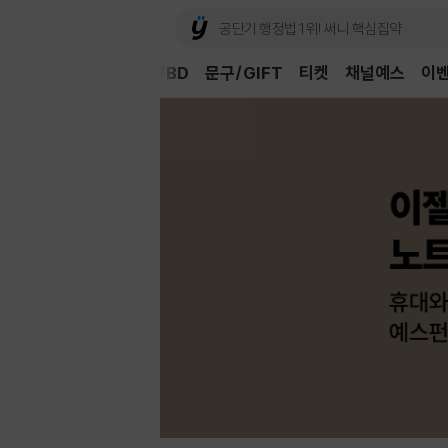
Book
CD/LP
DVD/BD
문구/GIFT
티켓
채널예스
이