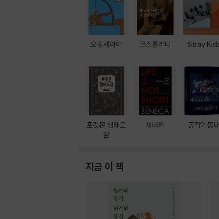
오뒷세이아
코스톨라니
Stray Kid
포켓몬 생태도
세네카
공각기동
감
지금 이 책