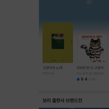
고양이의 노래
100만 번 산 고양이
이미나 글
사노 요코 글,그림/김난주
역
9.4
(
124
)
보리 출판사 브랜드전