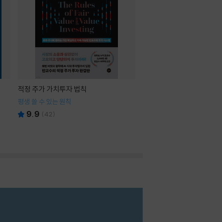
적정 주가 가치투자 법칙
평생 쓸 수 있는 원칙
9.9
(
42
)