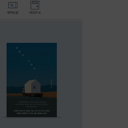
혜택모음
매장안내