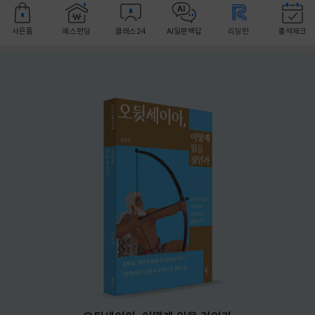
사은품
예스펀딩
클래스24
AI일문백답
리딩런
출석체크