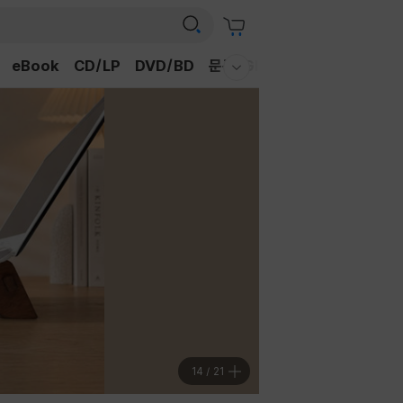
eBook
CD/LP
DVD/BD
문구/GIFT
티켓
채널예스
웰컴메뉴 모두보기
14
/
21