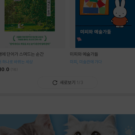
생에 단어가 스며드는 순간
미피와 예술가들
 하나로 바뀌는 세상
미피, 미술관에 가다
10.0
(
16
)
새로보기
1/3