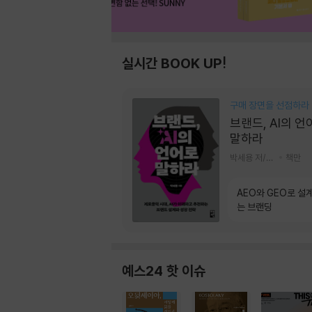
실시간 BOOK UP!
구매 장면을 선점하라
브랜드, AI의 언
말하라
박세용 저/정진호 그림
책만
AEO와 GEO로 설
는 브랜딩
예스24 핫 이슈