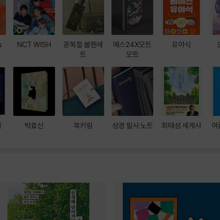
s
NCT WISH
광복절 볼펜세
예스24X모트
유아식
트
모트
대
박효신
북키링
성경 필사 노트
최태성 세계사
여