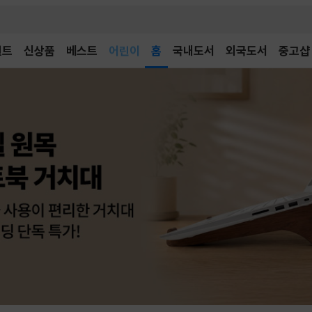
벤트
신상품
베스트
어린이
홈
국내도서
외국도서
중고샵
독후감
어린이