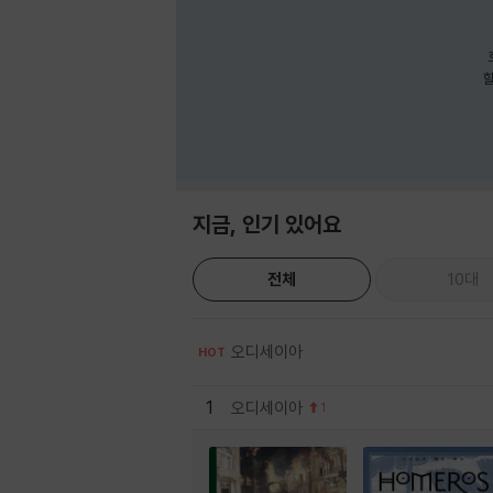
호
할
지금, 인기 있어요
전체
10대
오디세이아
HOT
1
오디세이아
1