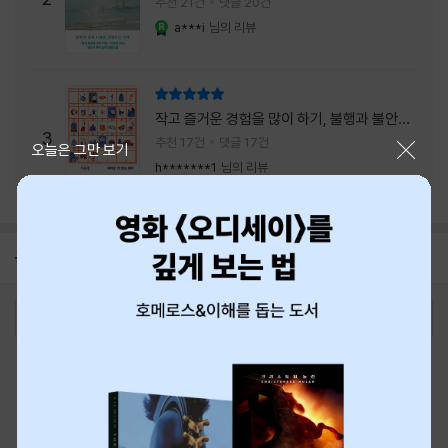
추천 21건
댓글 20건
a***i
님의 리뷰
YES마니아 : 로얄
리뷰 총점
작고 즐거운 경험을 많이 하기, 불행과 불안을
3
회피하지 말기, 그리고 좋은 사람을 많이 만나
추천 17건
댓글 17건
닫기
오늘은 그만 보기
기.
h*******1
님의 리뷰
공지
8월 신용카드 무이자할부 안내
2026-08-01
로그인
최근 본 상품
주문/배송
고객센터 1544-3800
티켓 1544-6399
중고샵 1566-4295
eBook 1:1문의/채팅상담
예스이십사(주) 사업자 정보
이용약관
개인정보처리방침
청소년보호정책