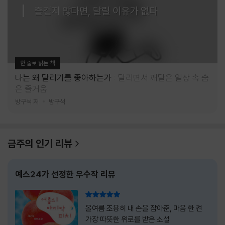
즐겁지 않다면, 달릴 이유가 없다
한 줄로 읽는 책
나는 왜 달리기를 좋아하는가
달리면서 깨달은 일상 속 숨
은 즐거움
방구석 저
방구석
금주의 인기 리뷰
예스24가 선정한 우수작 리뷰
리뷰 총점
올여름 조용히 내 손을 잡아준, 마음 한 켠
가장 따뜻한 위로를 받은 소설