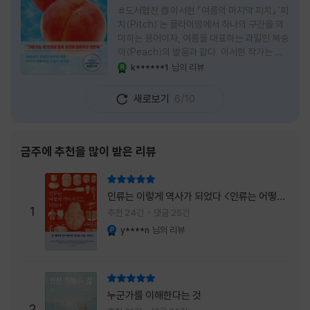
#도서협찬 📗이서현 『여름의 마지막 피치』 '피
치(Pitch)'는 클라이밍에서 하나의 구간을 의
미하는 용어이자, 여름을 대표하는 과일인 복숭
아(Peach)의 발음과 같다. 이서현 작가는 이
중의적인 제목 안에 소설이 전하고 싶은 메시지
k******1
님의 리뷰
YES마니아 : 로얄
를 아름답게 담아내고 있는 것 같다. 복숭아처
럼 가장 달콤하고 찬란한 계절인 여름. 하지만
새로보기
6/10
그 여름도 끝이 있다. 그리고 클라이밍의 피치
처럼 인생 역시 정상까지 단숨에 오를 수 없고,
한 구간씩 묵묵히 올라야 한다. 『여름의 마지막
피치』는 끝나가는 여름의 아쉬움과 새로운 계
금주에 추천을 많이 받은 리뷰
절을 향해 나아가는 마지막 한 걸음을 동시에
의미하는 제목이었다. 소설은 각자의 '여름'을
리뷰 총점
잃어버린 다섯 인물들의 이야기를 담고 있다.
인류는 이렇게 역사가 되었다 <인류는 어떻게
👧연인에게 이별을 통보받고 외모를 향한 악성
1
역사가 되었나>
추천 24건
댓글 25건
댓글로 인해 카메라 앞에 설 수 없게 된 요리 유
y****n
님의 리뷰
YES마니아 : 플래티넘
튜버
리뷰 총점
누군가를 이해한다는 것
2