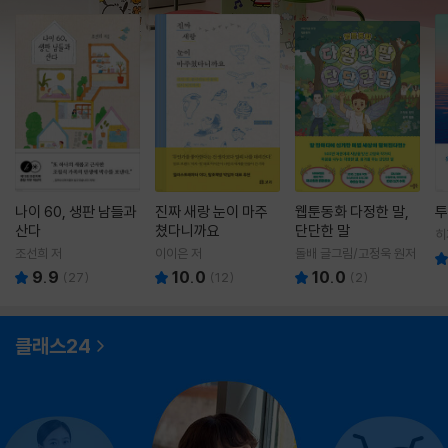
나이 60, 생판 남들과
진짜 새랑 눈이 마주
웹툰동화 다정한 말,
투
산다
쳤다니까요
단단한 말
히
영
조선희 저
이이은 저
돌배 글그림/고정욱 원저
9.9
10.0
10.0
(
27
)
(
12
)
(
2
)
클래스24