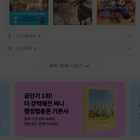
2
오디세이아
1
관련상품 보이기/감축
3
오디세이
2
관련상품 보이기/감축
4위~10위
더보기