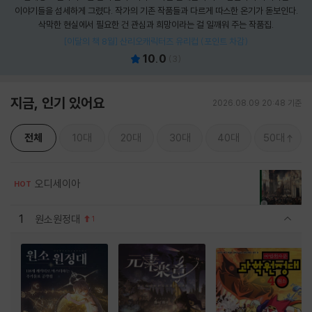
이야기들을 섬세하게 그렸다. 작가의 기존 작품들과 다르게 따스한 온기가 돋보인다.
삭막한 현실에서 필요한 건 관심과 희망이라는 걸 일깨워 주는 작품집.
[이달의 책 8월] 산리오캐릭터즈 유리컵 (포인트 차감)
10.0
(
3
)
지금, 인기 있어요
2026.08.09 20:48 기준
전체
10대
20대
30대
40대
50대
오디세이아
HOT
1
원소원정대
1
관련상품 보이기/감축