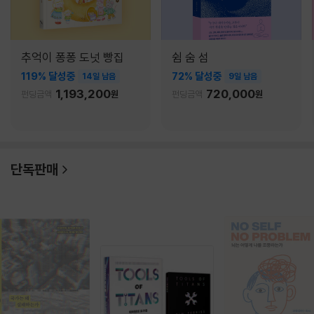
추억이 퐁퐁 도넛 빵집
쉼 숨 섬
119% 달성중
72% 달성중
14일 남음
9일 남음
1,193,200
720,000
펀딩금액
원
펀딩금액
원
단독판매