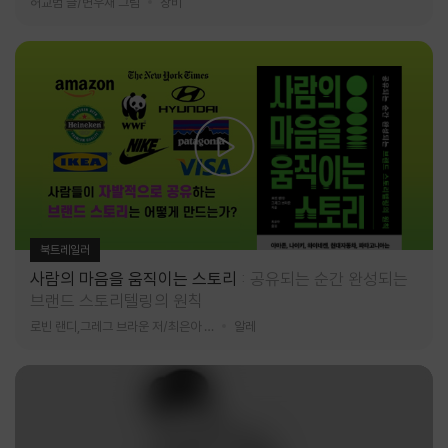
허교범 글/변우재 그림
창비
북트레일러
사람의 마음을 움직이는 스토리
공유되는 순간 완성되는
브랜드 스토리텔링의 원칙
로빈 랜디,그레그 브라운 저/최은아 역
알레