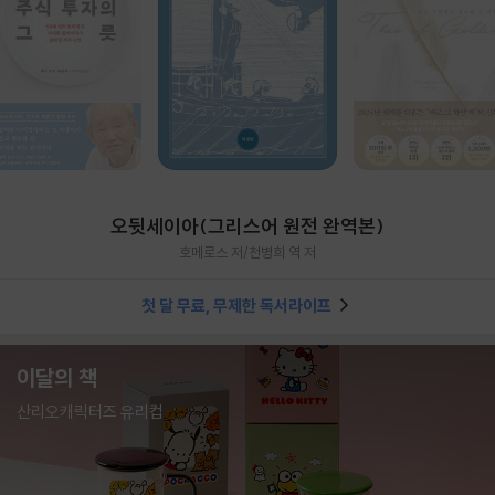
오뒷세이아(그리스어 원전 완역본)
호메로스 저/천병희 역 저
첫 달 무료, 무제한 독서라이프
이달의 책
산리오캐릭터즈 유리컵