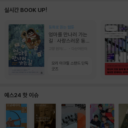
실시간 BOOK UP!
동화로 읽는 웹툰
엄마를 만나러 가는
길 : 사랑스러운 동그
라미
고먕 원저/김영리 글
다산어린이
모리 아크릴 스탠드 단독
굿즈
예스24 핫 이슈