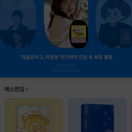
『마음요리 2』차영경 작가와의 만남 & 독후 활동
2026.09.05.
예스24 강서NC점
예스펀딩