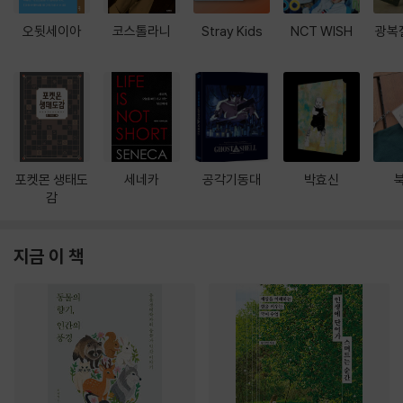
오뒷세이아
코스톨라니
Stray Kids
NCT WISH
광복
포켓몬 생태도
세네카
공각기동대
박효신
감
지금 이 책