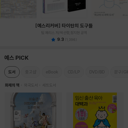
[예스리커버] 타이탄의 도구들
팀 페리스 저/박선령,정지현 공역
9.3
(
1,396
)
예스 PICK
도서
중고샵
eBook
CD/LP
DVD/BD
문구/GI
화제의 책
외국도서
세트도서