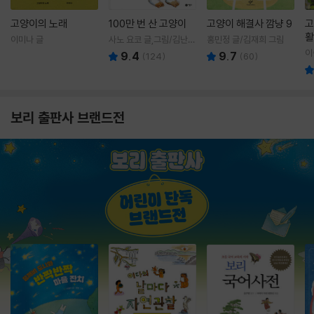
고양이의 노래
100만 번 산 고양이
고양이 해결사 깜냥 9
고
활
이미나 글
사노 요코 글,그림/김난주
홍민정 글/김재희 그림
렇
역
이
9.4
9.7
(
124
)
(
60
)
보리 출판사 브랜드전