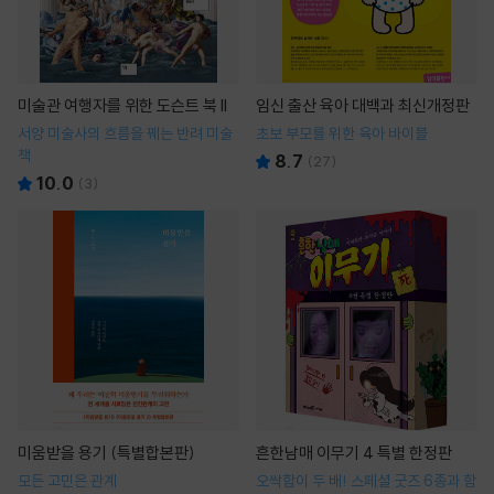
미술관 여행자를 위한 도슨트 북 II
임신 출산 육아 대백과 최신개정판
서양 미술사의 흐름을 꿰는 반려 미술
초보 부모를 위한 육아 바이블
책
8.7
(
27
)
10.0
(
3
)
미움받을 용기 (특별합본판)
흔한남매 이무기 4 특별 한정판
모든 고민은 관계
오싹함이 두 배! 스페셜 굿즈 6종과 함