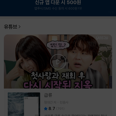
신규 앱 다운 시 500원
앱푸시/SMS 수신 동의 시 600원 더!
1
/
6
유튜브
급류
정대건 저
민음사
8.7
(
701
)