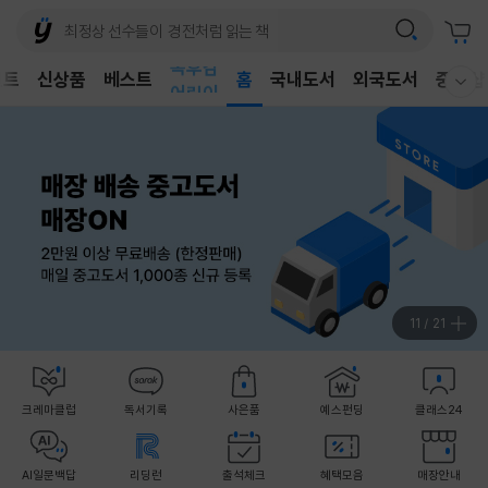
벤트
신상품
베스트
어린이
홈
국내도서
외국도서
중고샵
웰컴메뉴 모두보기
독후감
어린이
11
/
21
크레마클럽
독서기록
사은품
예스펀딩
클래스24
AI일문백답
리딩런
출석체크
혜택모음
매장안내