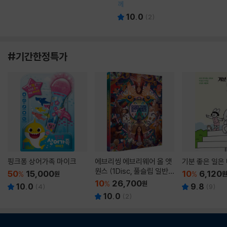
께
10.0
(
2
)
#기간한정특가
핑크퐁 상어가족 마이크
에브리씽 에브리웨어 올 앳
기분 좋은 일은
원스 (1Disc, 풀슬립 일반
50
15,000
10
6,120
%
원
%
판) : 블루레이
10
26,700
%
원
10.0
9.8
(
4
)
(
9
)
10.0
(
2
)