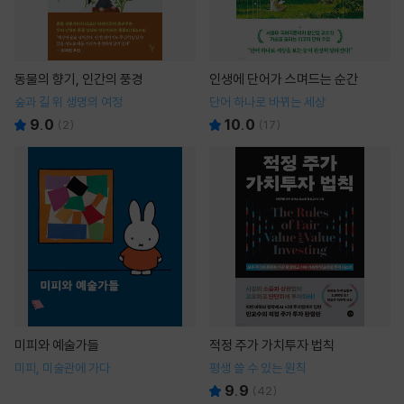
동물의 향기, 인간의 풍경
인생에 단어가 스며드는 순간
숲과 길 위 생명의 여정
단어 하나로 바뀌는 세상
9.0
10.0
(
2
)
(
17
)
미피와 예술가들
적정 주가 가치투자 법칙
미피, 미술관에 가다
평생 쓸 수 있는 원칙
9.9
(
42
)