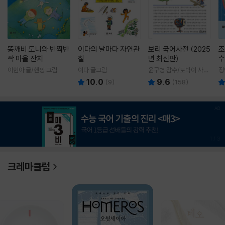
똥깨비 도니와 반짝반
이다의 날마다 자연관
보리 국어사전 (2025
조
짝 마을 잔치
찰
년 최신판)
수
이현아 글/핸짱 그림
이다 글그림
윤구병 감수/토박이 사전
정
편찬실 편
10.0
9.6
(
9
)
(
158
)
1
/
3
크레마클럽