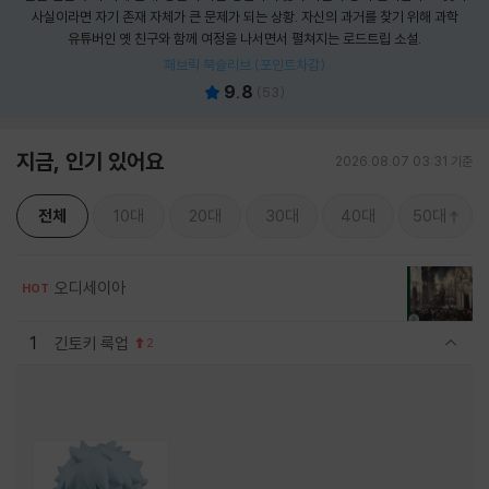
사실이라면 자기 존재 자체가 큰 문제가 되는 상황. 자신의 과거를 찾기 위해 과학
유튜버인 옛 친구와 함께 여정을 나서면서 펼쳐지는 로드트립 소설.
패브릭 북슬리브 (포인트차감)
9.8
(
53
)
지금, 인기 있어요
2026.08.07 03:31 기준
전체
10대
20대
30대
40대
50대
오디세이아
HOT
1
긴토키 룩업
2
관련상품 보이기/감축