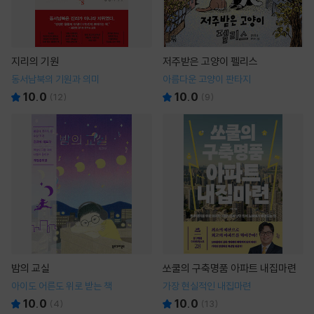
지리의 기원
저주받은 고양이 펠리스
동서남북의 기원과 의미
아름다운 고양이 판타지
10.0
10.0
(
12
)
(
9
)
밤의 교실
쏘쿨의 구축명품 아파트 내집마련
아이도 어른도 위로 받는 책
가장 현실적인 내집마련
10.0
10.0
(
4
)
(
13
)