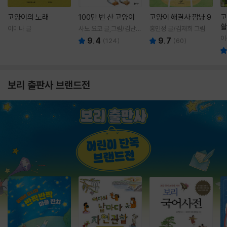
고양이의 노래
100만 번 산 고양이
고양이 해결사 깜냥 9
고
활
이미나 글
사노 요코 글,그림/김난주
홍민정 글/김재희 그림
렇
역
이
9.4
9.7
(
124
)
(
60
)
보리 출판사 브랜드전