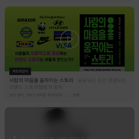
북트레일러
사람의 마음을 움직이는 스토리
공유되는 순간 완성되는
브랜드 스토리텔링의 원칙
로빈 랜디,그레그 브라운 저/최은아 역
알레