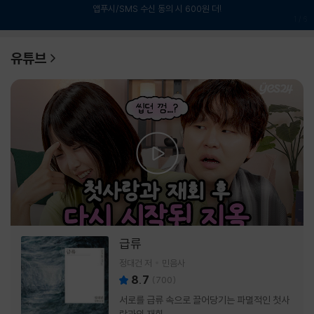
앱푸시/SMS 수신 동의 시 600원 더!
1
/
6
유튜브
급류
정대건 저
민음사
8.7
(
700
)
서로를 급류 속으로 끌어당기는 파멸적인 첫사