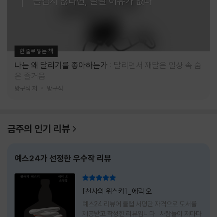
즐겁지 않다면, 달릴 이유가 없다
한 줄로 읽는 책
나는 왜 달리기를 좋아하는가
달리면서 깨달은 일상 속 숨
은 즐거움
방구석 저
방구석
금주의 인기 리뷰
예스24가 선정한 우수작 리뷰
리뷰 총점
[천사의 위스키]_에릭 오
예스24 리뷰어 클럽 서평단 자격으로 도서를
제공받고 작성한 리뷰입니다 사람들이 저마다