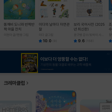
똥깨비 도니와 반짝반
이다의 날마다 자연관
보리 국어사전 (2025
조
짝 마을 잔치
찰
년 최신판)
수
이현아 글/핸짱 그림
이다 글그림
윤구병 감수/토박이 사전
정
편찬실 편
10.0
9.6
(
9
)
(
158
)
1
/
3
크레마클럽