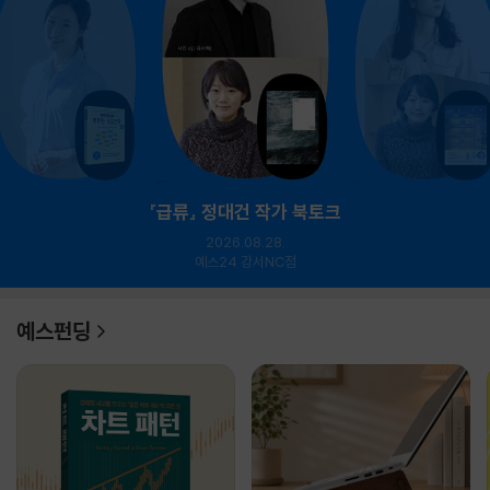
『급류』 정대건 작가 북토크
2026.08.28.
예스24 강서NC점
예스펀딩