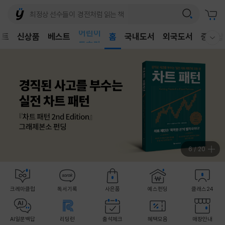
어린이
벤트
신상품
베스트
독후감
홈
국내도서
외국도서
중고샵
웰컴메뉴 모두보기
어린이
7
/
20
크레마클럽
독서기록
사은품
예스펀딩
클래스24
AI일문백답
리딩런
출석체크
혜택모음
매장안내