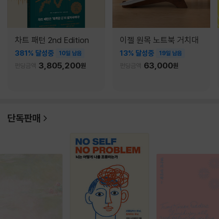
차트 패턴 2nd Edition
이젤 원목 노트북 거치대
381% 달성중
13% 달성중
10일 남음
19일 남음
3,805,200
63,000
펀딩금액
원
펀딩금액
원
단독판매