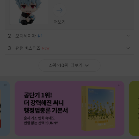
더보기
2
오디세이아
1
관련상품 보이기/감축
3
팬텀 버스터즈
관련상품 보이기/감축
4위~10위
더보기