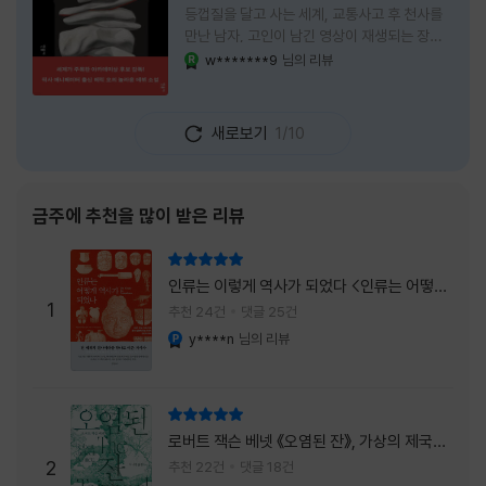
등껍질을 달고 사는 세계, 교통사고 후 천사를
만난 남자, 고인이 남긴 영상이 재생되는 장례
식장에서 똥을 싼 개. 이 책에는 몇 줄만 읽어도
w*******9
님의 리뷰
YES마니아 : 로얄
그다음 장면이 궁금해지는 이야기들이 가득하
다. 한 편만 읽고 덮으려 했는데, 다음 이야기로
넘어가 있었다. 소설을 읽으면서 잘 만든 단편
새로보기
1/10
애니메이션 여러 편을 차례로 보는 기분이 들었
다. (이건 저자가 픽사 애니메이터라는 소개 글
을 봐서 더 그렇게 생각했을 수도 있다.) 장면은
선명하게 그려졌고, 한 편이 끝날 때마다 질문
금주에 추천을 많이 받은 리뷰
이 뒤따라왔다. 감출 수 없는 세계는 더 다정할
까 「등껍질」의 세계에서 사람들은 저마다 다른
리뷰 총점
등껍질을 달고 살아간다. 몸의 일부이면서 한
인류는 이렇게 역사가 되었다 <인류는 어떻게
사람을 표현하는 수단
1
역사가 되었나>
추천 24건
댓글 25건
y****n
님의 리뷰
YES마니아 : 플래티넘
리뷰 총점
로버트 잭슨 베넷 《오염된 잔》, 가상의 제국이
주는 실감과 미스터리 사건의 치밀함이 이루어
2
추천 22건
댓글 18건