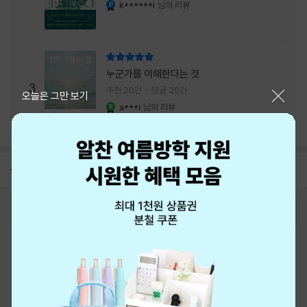
내는 최상의 시너지...
k******i
님의 리뷰
YES마니아 : 플래티넘
리뷰 총점
누군가를 이해한다는 것
3
추천 20건
댓글 20건
닫기
오늘은 그만 보기
a***i
님의 리뷰
YES마니아 : 로얄
공지
8월 신용카드 무이자할부 안내
2026-08-01
로그인
최근 본 상품
주문/배송
고객센터 1544-3800
티켓 1544-6399
중고샵 1566-4295
eBook 1:1문의/채팅상담
예스이십사(주) 사업자 정보
이용약관
개인정보처리방침
청소년보호정책