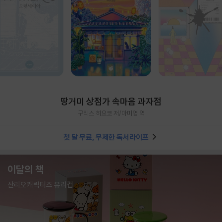
땅거미 상점가 속마음 과자점
구리스 히요코 저/마미영 역
첫 달 무료, 무제한 독서라이프
이달의 책
산리오캐릭터즈 유리컵