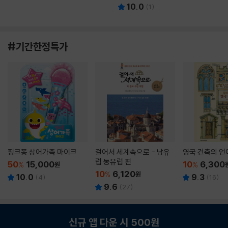
10.0
(
1
)
#기간한정특가
핑크퐁 상어가족 마이크
걸어서 세계속으로 - 남유
영국 건축의 언
럽 동유럽 편
50
15,000
10
6,300
%
원
%
10
6,120
%
원
10.0
9.3
(
4
)
(
16
)
9.6
(
27
)
신규 앱 다운 시 500원