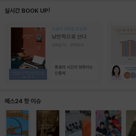
실시간 BOOK UP!
소설가 강화길 첫 산문
낭만적으로 산다
강화길 저
문학동네
통증의 시간과 영화라는
진통제
예스24 핫 이슈