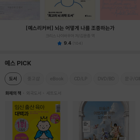
[예스리커버] 뇌는 어떻게 나를 조종하는가
크리스 나이바우어 저/김윤종 역
9.4
(
104
)
예스 PICK
도서
중고샵
eBook
CD/LP
DVD/BD
문구/GI
화제의 책
외국도서
세트도서