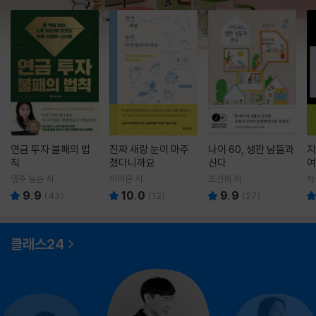
연금 투자 불패의 법
진짜 새랑 눈이 마주
나이 60, 생판 남들과
지
칙
쳤다니까요
산다
여
영주 닐슨 저
이이은 저
조선희 저
박
9.9
10.0
9.9
(
43
)
(
12
)
(
27
)
클래스24