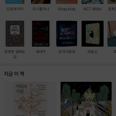
오뒷세이아
코스톨라니
Stray Kids
NCT WISH
광복
포켓몬 생태도
세네카
공각기동대
박효신
감
지금 이 책