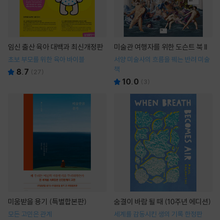
임신 출산 육아 대백과 최신개정판
미술관 여행자를 위한 도슨트 북 II
초보 부모를 위한 육아 바이블
서양 미술사의 흐름을 꿰는 반려 미술
책
8.7
(
27
)
10.0
(
3
)
미움받을 용기 (특별합본판)
숨결이 바람 될 때 (10주년 에디션)
모든 고민은 관계
세계를 감동시킨 생의 기록 한정판