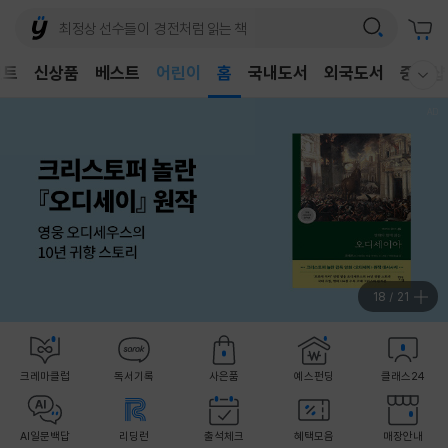
어린이
벤트
신상품
베스트
홈
국내도서
외국도서
중고샵
독후감
웰컴메뉴 모두보기
어린이
18
/
21
크레마클럽
독서기록
사은품
예스펀딩
클래스24
AI일문백답
리딩런
출석체크
혜택모음
매장안내