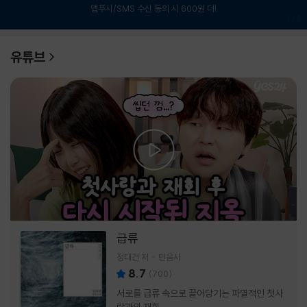
앱푸시/SMS 수신 동의 시 600원 더!
1
/
6
유튜브
급류
정대건 저
민음사
8.7
(
700
)
서로를 급류 속으로 끌어당기는 파멸적인 첫사