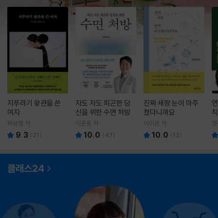
지푸라기 왕관을 쓴
자도 자도 피곤한 당
진짜 새랑 눈이 마주
연
여자
신을 위한 수면 처방
쳤다니까요
칙
박상영 저
이준용 저
이이은 저
영
9.3
10.0
10.0
(
21
)
(
47
)
(
12
)
클래스24