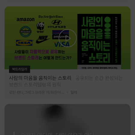
북트레일러
사람의 마음을 움직이는 스토리
공유되는 순간 완성되는
브랜드 스토리텔링의 원칙
로빈 랜디,그레그 브라운 저/최은아 역
알레