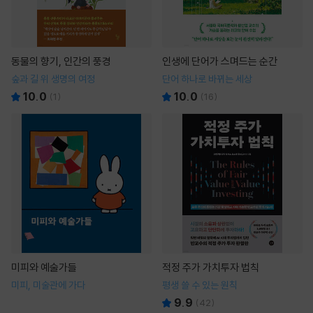
동물의 향기, 인간의 풍경
인생에 단어가 스며드는 순간
숲과 길 위 생명의 여정
단어 하나로 바뀌는 세상
10.0
10.0
(
1
)
(
16
)
미피와 예술가들
적정 주가 가치투자 법칙
미피, 미술관에 가다
평생 쓸 수 있는 원칙
9.9
(
42
)