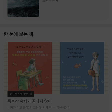
랑과의 재회
한 눈에 보는 책
카드뉴스로 보는 책
독후감 숙제가 끝나지 않아
누카가 미오 글/토티 그림/김지영 역
다산어린이