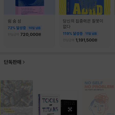
쉼 숨 섬
당신의 집중력은 잘못이
없다
72% 달성중
10일 남음
119% 달성중
720,000
11일 남음
펀딩금액
원
1,191,500
펀딩금액
원
단독판매