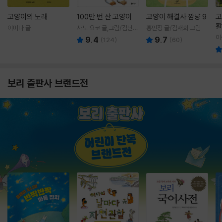
고양이의 노래
100만 번 산 고양이
고양이 해결사 깜냥 9
고
활
이미나 글
사노 요코 글,그림/김난주
홍민정 글/김재희 그림
렇
역
이
9.4
9.7
(
124
)
(
60
)
보리 출판사 브랜드전