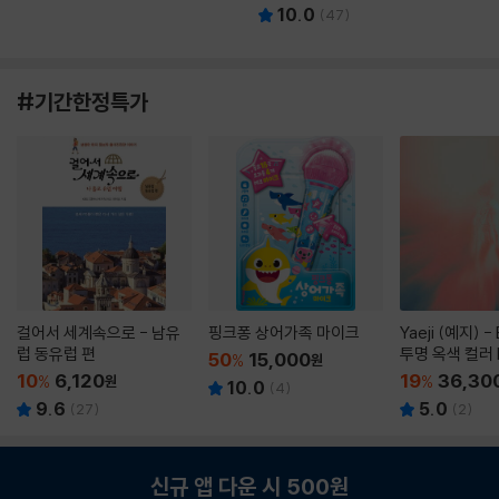
10.0
(
47
)
#기간한정특가
걸어서 세계속으로 - 남유
핑크퐁 상어가족 마이크
Yaeji (예지) -
럽 동유럽 편
투명 옥색 컬러 
50
15,000
%
원
10
6,120
19
36,30
%
원
%
10.0
(
4
)
9.6
5.0
(
27
)
(
2
)
신규 앱 다운 시 500원