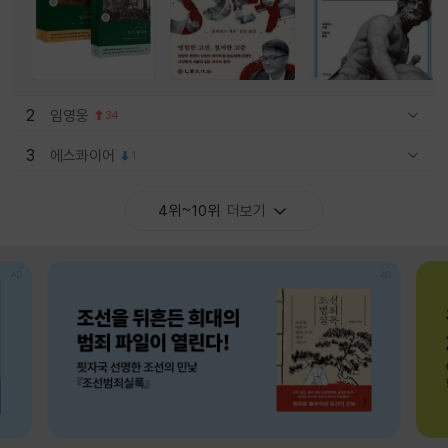
2
임영웅
34
관련상품 보이기/감축
3
에스콰이어
1
관련상품 보이기/감축
4위~10위
더보기