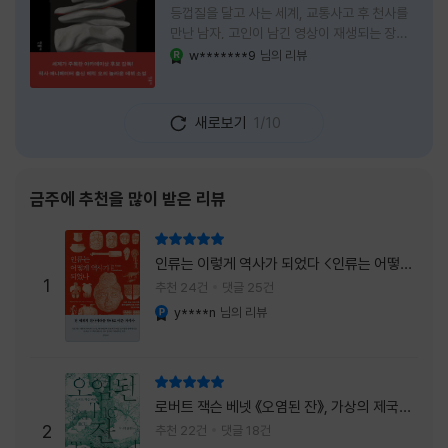
등껍질을 달고 사는 세계, 교통사고 후 천사를
만난 남자, 고인이 남긴 영상이 재생되는 장례
식장에서 똥을 싼 개. 이 책에는 몇 줄만 읽어도
w*******9
님의 리뷰
YES마니아 : 로얄
그다음 장면이 궁금해지는 이야기들이 가득하
다. 한 편만 읽고 덮으려 했는데, 다음 이야기로
넘어가 있었다. 소설을 읽으면서 잘 만든 단편
새로보기
1/10
애니메이션 여러 편을 차례로 보는 기분이 들었
다. (이건 저자가 픽사 애니메이터라는 소개 글
을 봐서 더 그렇게 생각했을 수도 있다.) 장면은
선명하게 그려졌고, 한 편이 끝날 때마다 질문
금주에 추천을 많이 받은 리뷰
이 뒤따라왔다. 감출 수 없는 세계는 더 다정할
까 「등껍질」의 세계에서 사람들은 저마다 다른
리뷰 총점
등껍질을 달고 살아간다. 몸의 일부이면서 한
인류는 이렇게 역사가 되었다 <인류는 어떻게
사람을 표현하는 수단
1
역사가 되었나>
추천 24건
댓글 25건
y****n
님의 리뷰
YES마니아 : 플래티넘
리뷰 총점
로버트 잭슨 베넷 《오염된 잔》, 가상의 제국이
주는 실감과 미스터리 사건의 치밀함이 이루어
2
추천 22건
댓글 18건