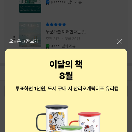
내는 최상의 시너지...
k******i
님의 리뷰
YES마니아 : 플래티넘
리뷰 총점
누군가를 이해한다는 것
3
추천 21건
댓글 20건
닫기
오늘은 그만 보기
a***i
님의 리뷰
YES마니아 : 로얄
공지
8월 상품권+쿠폰+결제+추천 혜택모음
2026-08-01
로그인
최근 본 상품
주문/배송
고객센터 1544-3800
티켓 1544-6399
중고샵 1566-4295
eBook 1:1문의/채팅상담
예스이십사(주) 사업자 정보
이용약관
개인정보처리방침
청소년보호정책