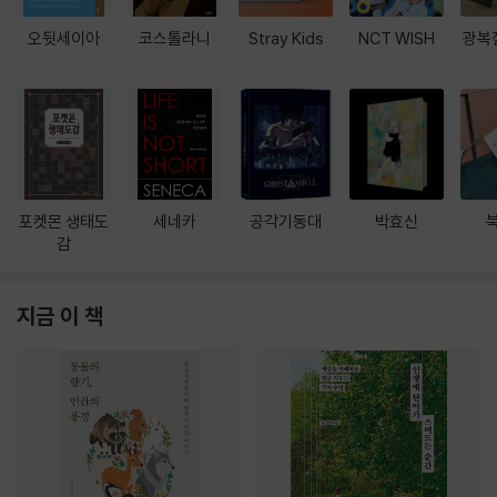
오뒷세이아
코스톨라니
Stray Kids
NCT WISH
광복
포켓몬 생태도
세네카
공각기동대
박효신
감
지금 이 책