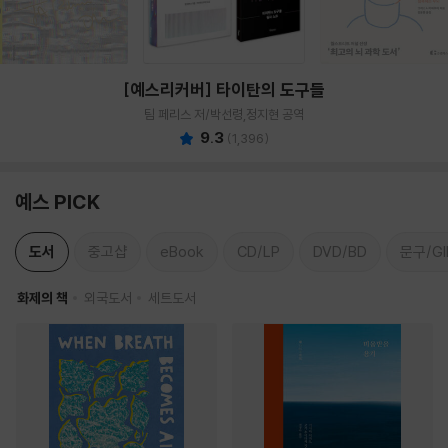
[예스리커버] 타이탄의 도구들
팀 페리스 저/박선령,정지현 공역
9.3
(
1,396
)
예스 PICK
도서
중고샵
eBook
CD/LP
DVD/BD
문구/GI
화제의 책
외국도서
세트도서