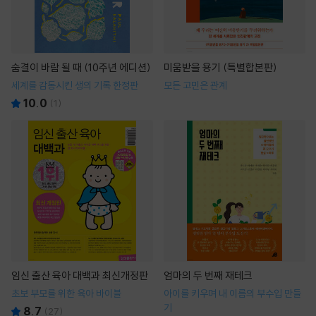
숨결이 바람 될 때 (10주년 에디션)
미움받을 용기 (특별합본판)
세계를 감동시킨 생의 기록 한정판
모든 고민은 관계
10.0
(
1
)
임신 출산 육아 대백과 최신개정판
엄마의 두 번째 재테크
초보 부모를 위한 육아 바이블
아이를 키우며 내 이름의 부수입 만들
기
8.7
(
27
)