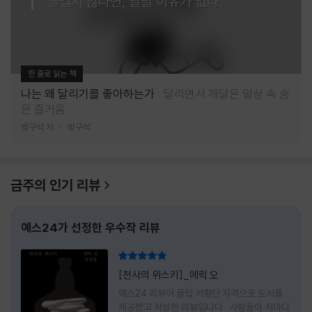
즐겁지 않다면, 달릴 이유가 없다
한 줄로 읽는 책
나는 왜 달리기를 좋아하는가
달리면서 깨달은 일상 속 숨
은 즐거움
방구석 저
방구석
금주의 인기 리뷰
예스24가 선정한 우수작 리뷰
리뷰 총점
[천사의 위스키]_에릭 오
예스24 리뷰어 클럽 서평단 자격으로 도서를
제공받고 작성한 리뷰입니다 사람들이 저마다