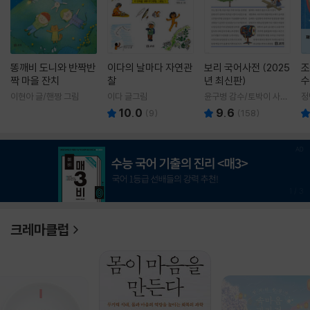
똥깨비 도니와 반짝반
이다의 날마다 자연관
보리 국어사전 (2025
조
짝 마을 잔치
찰
년 최신판)
수
이현아 글/핸짱 그림
이다 글그림
윤구병 감수/토박이 사전
정
편찬실 편
10.0
9.6
(
9
)
(
158
)
1
/
3
크레마클럽