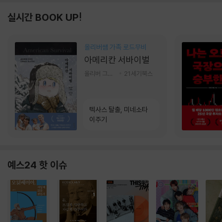
실시간 BOOK UP!
올리버쌤 가족 로드무비
아메리칸 서바이벌
올리버 그랜트,정다운 저
21세기북스
텍사스 탈출, 미네소타
이주기
예스24 핫 이슈