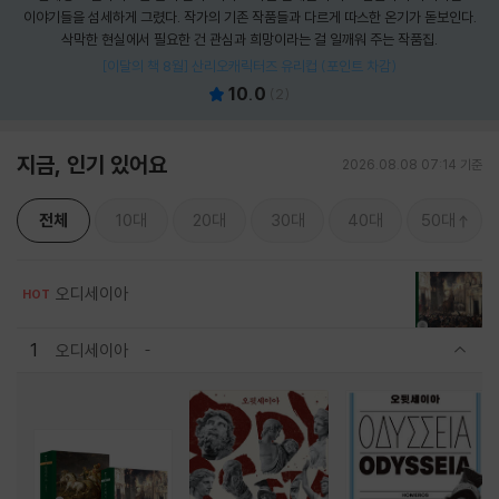
이야기들을 섬세하게 그렸다. 작가의 기존 작품들과 다르게 따스한 온기가 돋보인다.
삭막한 현실에서 필요한 건 관심과 희망이라는 걸 일깨워 주는 작품집.
[이달의 책 8월] 산리오캐릭터즈 유리컵 (포인트 차감)
10.0
(
2
)
지금, 인기 있어요
2026.08.08 07:14 기준
전체
10대
20대
30대
40대
50대
오디세이아
HOT
1
오디세이아
관련상품 보이기/감축