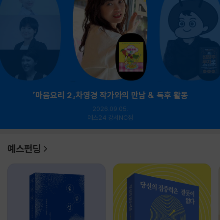
『마음요리 2』차영경 작가와의 만남 & 독후 활동
2026.09.05.
예스24 강서NC점
예스펀딩