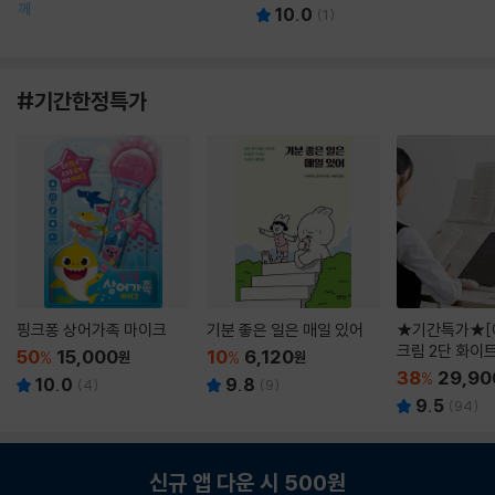
께
10.0
(
1
)
#기간한정특가
핑크퐁 상어가족 마이크
기분 좋은 일은 매일 있어
★기간특가★[
크림 2단 화이
50
15,000
10
6,120
%
원
%
원
38
29,90
%
10.0
9.8
(
4
)
(
9
)
9.5
(
94
)
신규 앱 다운 시 500원