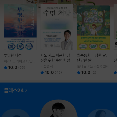
투명한 나선
자도 자도 피곤한 당
웹툰동화 다정한 말,
나
신을 위한 수면 처방
단단한 말
산
히가시노 게이고 저/김선
영 역
이준용 저
돌배 글그림/고정욱 원저
조
10.0
(
55
)
10.0
10.0
(
45
)
(
2
)
클래스24