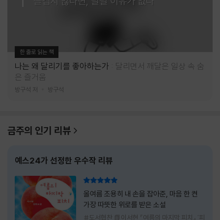
즐겁지 않다면, 달릴 이유가 없다
한 줄로 읽는 책
나는 왜 달리기를 좋아하는가
달리면서 깨달은 일상 속 숨
은 즐거움
방구석 저
방구석
금주의 인기 리뷰
예스24가 선정한 우수작 리뷰
리뷰 총점
올여름 조용히 내 손을 잡아준, 마음 한 켠
가장 따뜻한 위로를 받은 소설
#도서협찬 📗이서현 『여름의 마지막 피치』 '피