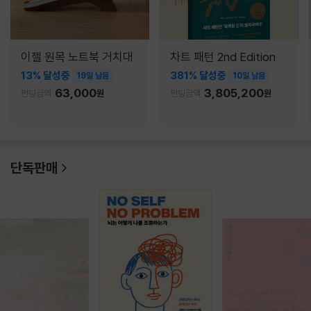
이젤 원목 노트북 거치대
차트 패턴 2nd Edition
13% 달성중
381% 달성중
19일 남음
10일 남음
63,000
3,805,200
펀딩금액
원
펀딩금액
원
단독판매