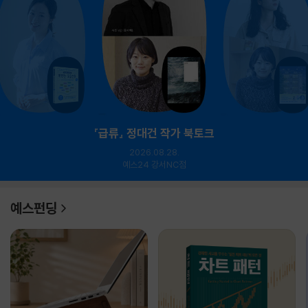
『급류』 정대건 작가 북토크
2026.08.28.
예스24 강서NC점
예스펀딩