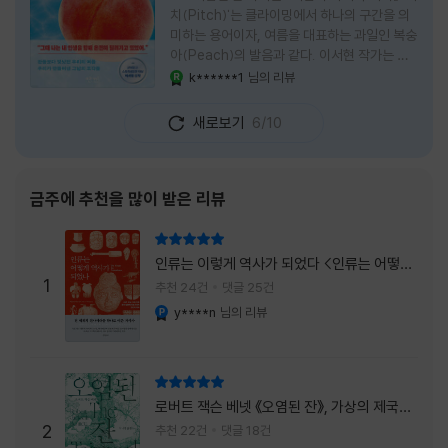
치(Pitch)'는 클라이밍에서 하나의 구간을 의
미하는 용어이자, 여름을 대표하는 과일인 복숭
아(Peach)의 발음과 같다. 이서현 작가는 이
중의적인 제목 안에 소설이 전하고 싶은 메시지
k******1
님의 리뷰
YES마니아 : 로얄
를 아름답게 담아내고 있는 것 같다. 복숭아처
럼 가장 달콤하고 찬란한 계절인 여름. 하지만
새로보기
6/10
그 여름도 끝이 있다. 그리고 클라이밍의 피치
처럼 인생 역시 정상까지 단숨에 오를 수 없고,
한 구간씩 묵묵히 올라야 한다. 『여름의 마지막
피치』는 끝나가는 여름의 아쉬움과 새로운 계
금주에 추천을 많이 받은 리뷰
절을 향해 나아가는 마지막 한 걸음을 동시에
의미하는 제목이었다. 소설은 각자의 '여름'을
리뷰 총점
잃어버린 다섯 인물들의 이야기를 담고 있다.
인류는 이렇게 역사가 되었다 <인류는 어떻게
👧연인에게 이별을 통보받고 외모를 향한 악성
1
역사가 되었나>
추천 24건
댓글 25건
댓글로 인해 카메라 앞에 설 수 없게 된 요리 유
y****n
님의 리뷰
YES마니아 : 플래티넘
튜버
리뷰 총점
로버트 잭슨 베넷 《오염된 잔》, 가상의 제국이
주는 실감과 미스터리 사건의 치밀함이 이루어
2
추천 22건
댓글 18건