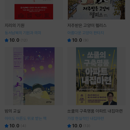
지리의 기원
저주받은 고양이 펠리스
동서남북의 기원과 의미
아름다운 고양이 판타지
10.0
10.0
(
12
)
(
9
)
밤의 교실
쏘쿨의 구축명품 아파트 내집마련
아이도 어른도 위로 받는 책
가장 현실적인 내집마련
10.0
10.0
(
4
)
(
13
)