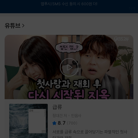
앱푸시/SMS 수신 동의 시 600원 더!
1
/
6
유튜브
급류
정대건 저
민음사
8.7
(
700
)
서로를 급류 속으로 끌어당기는 파멸적인 첫사