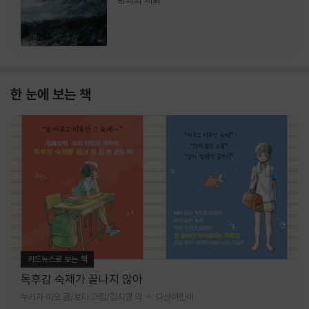
랑과의 재회
한 눈에 보는 책
카드뉴스로 보는 책
독후감 숙제가 끝나지 않아
누카가 미오 글/토티 그림/김지영 역
다산어린이