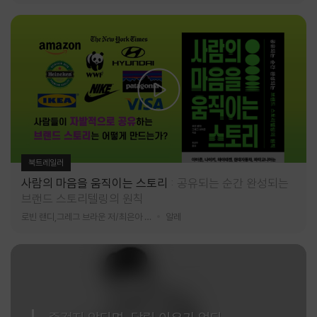
북트레일러
사람의 마음을 움직이는 스토리
공유되는 순간 완성되는
브랜드 스토리텔링의 원칙
로빈 랜디,그레그 브라운 저/최은아 역
알레