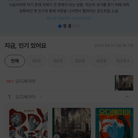
사실이라면 자기 존재 자체가 큰 문제가 되는 상황. 자신의 과거를 찾기 위해 과학
유튜버인 옛 친구와 함께 여정을 나서면서 펼쳐지는 로드트립 소설.
패브릭 북슬리브 (포인트차감)
9.8
(
53
)
지금, 인기 있어요
2026.08.07 08:18 기준
전체
10대
20대
30대
40대
50대
오디세이아
HOT
1
오디세이아
관련상품 보이기/감축