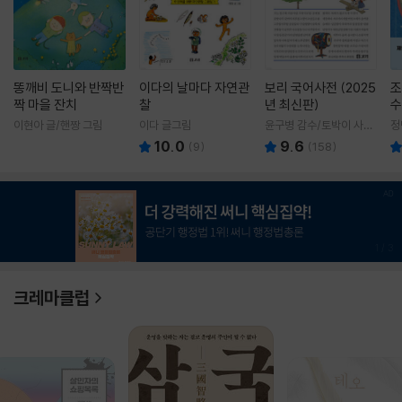
똥깨비 도니와 반짝반
이다의 날마다 자연관
보리 국어사전 (2025
조
짝 마을 잔치
찰
년 최신판)
수
이현아 글/핸짱 그림
이다 글그림
윤구병 감수/토박이 사전
정
편찬실 편
10.0
9.6
(
9
)
(
158
)
1
/
3
크레마클럽