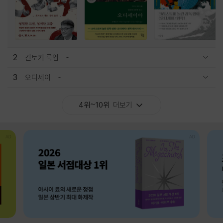
2
긴토키 룩업
관련상품 보이기/감축
3
오디세이
관련상품 보이기/감축
4위~10위
더보기