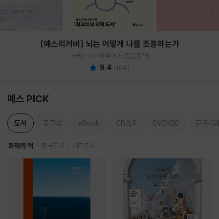
[예스리커버] 뇌는 어떻게 나를 조종하는가
크리스 나이바우어 저/김윤종 역
9.4
(
104
)
예스 PICK
도서
중고샵
eBook
CD/LP
DVD/BD
문구/GI
화제의 책
외국도서
세트도서