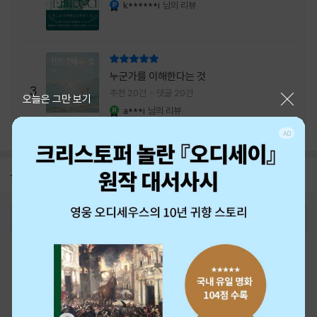
내는 최상의 시너지...
k******i
님의 리뷰
YES마니아 : 플래티넘
리뷰 총점
누군가를 이해한다는 것
3
추천 20건
댓글 20건
닫기
오늘은 그만 보기
a***i
님의 리뷰
YES마니아 : 로얄
공지
26년 NBCI 수상 안내
2026-08-01
로그인
최근 본 상품
주문/배송
고객센터 1544-3800
티켓 1544-6399
중고샵 1566-4295
eBook 1:1문의/채팅상담
예스이십사(주) 사업자 정보
이용약관
개인정보처리방침
청소년보호정책