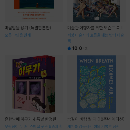
미움받을 용기 (특별합본판)
미술관 여행자를 위한 도슨트 북 II
모든 고민은 관계
서양 미술사의 흐름을 꿰는 반려 미술
책
10.0
(
3
)
흔한남매 이무기 4 특별 한정판
숨결이 바람 될 때 (10주년 에디션)
오싹함이 두 배! 스페셜 굿즈 6종과 함
세계를 감동시킨 생의 기록 한정판