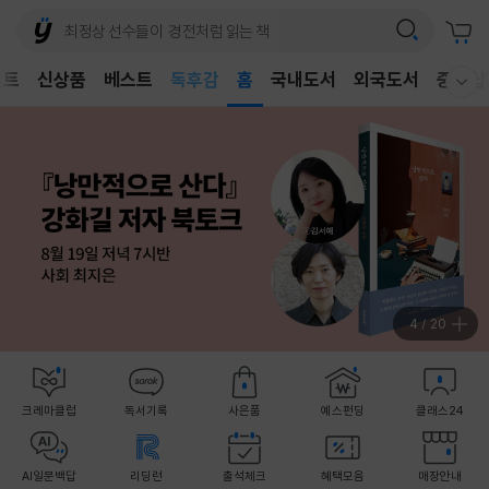
벤트
신상품
베스트
어린이
홈
국내도서
외국도서
중고샵
웰컴메뉴 모두보기
독후감
어린이
4
/
20
크레마클럽
독서기록
사은품
예스펀딩
클래스24
AI일문백답
리딩런
출석체크
혜택모음
매장안내