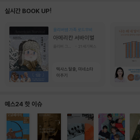
실시간 BOOK UP!
올리버쌤 가족 로드무비
아메리칸 서바이벌
올리버 그랜트,정다운 저
21세기북스
텍사스 탈출, 미네소타
이주기
예스24 핫 이슈