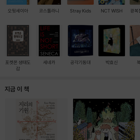
오뒷세이아
코스톨라니
Stray Kids
NCT WISH
광복
포켓몬 생태도
세네카
공각기동대
박효신
감
지금 이 책