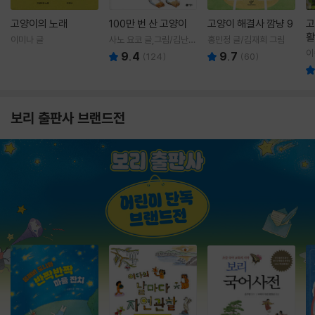
고양이의 노래
100만 번 산 고양이
고양이 해결사 깜냥 9
고
활
이미나 글
사노 요코 글,그림/김난주
홍민정 글/김재희 그림
렇
역
이
9.4
9.7
(
124
)
(
60
)
보리 출판사 브랜드전