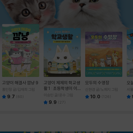
고양이 해결사 깜냥 9
고양이 제제의 학교생
모두의 수영장
오
활 1 : 초등학생이 이
홍민정 글/김재희 그림
신현경 글/노예지 그림
서율
렇게 힘들 줄이야
이승민 글/온수 그림
9.7
10.0
(
60
)
(
126
)
9.9
(
27
)