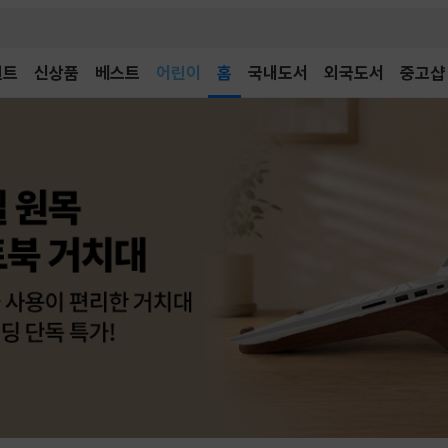
어린이
벤트
신상품
베스트
독후감
홈
국내도서
외국도서
중고샵
어린이