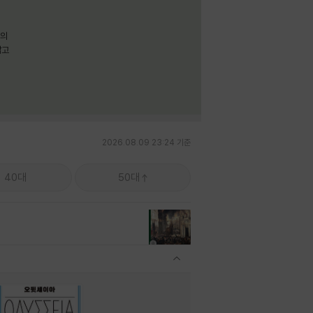
명의
짧고
2026.08.09 23:24 기준
40대
50대
관련상품 보이기/감축