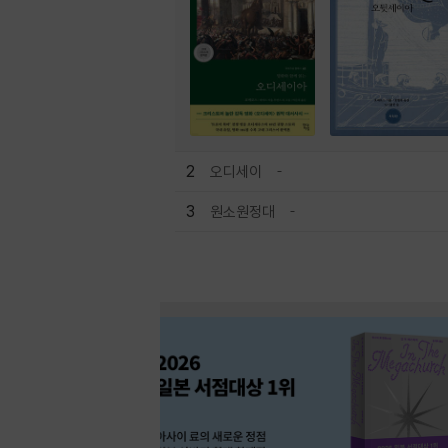
2
오디세이
3
원소원정대