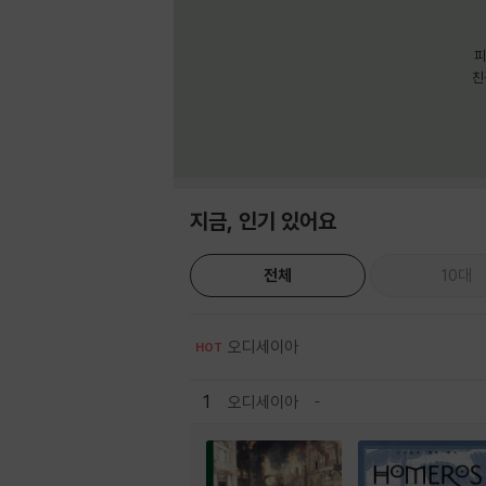
피
친
지금, 인기 있어요
전체
10대
오디세이아
HOT
1
오디세이아