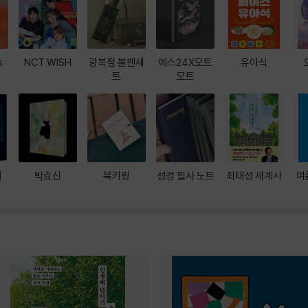
s
NCT WISH
광복절 볼펜세
예스24X모트
유아식
트
모트
대
박효신
북키링
성경 필사 노트
최태성 세계사
여