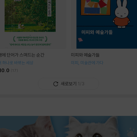
생에 단어가 스며드는 순간
미피와 예술가들
 하나로 바뀌는 세상
미피, 미술관에 가다
10.0
(
17
)
새로보기
1/3