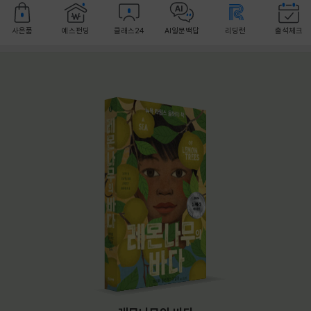
사은품
예스펀딩
클래스24
AI일문백답
리딩런
출석체크