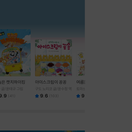
더보기
늘은 캣치하이킹
아이스크림이 꽁꽁
여름을 부탁해
 글/윤태규 그림
구도 노리코 글/윤수정 역
토마쓰리 글그림
9.9
9.6
9.8
(
41
)
(
103
)
(
24
)