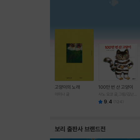
고양이의 노래
100만 번 산 고양이
이미나 글
사노 요코 글,그림/김난주
역
9.4
(
124
)
보리 출판사 브랜드전