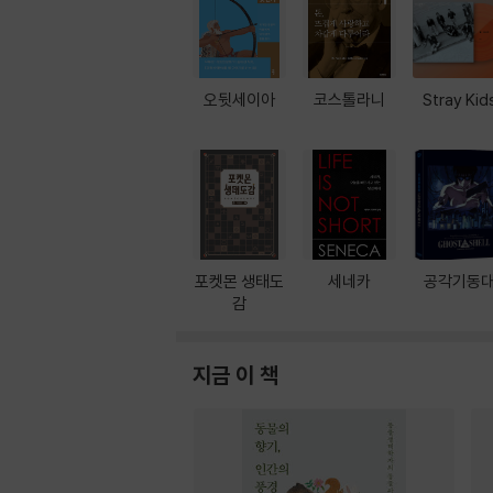
오뒷세이아
코스톨라니
Stray Kid
포켓몬 생태도
세네카
공각기동
감
지금 이 책