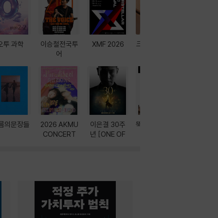
오투 과학
이승철전국투
XMF 2026
크레마 이북 리
방학에는 
어
더기
포터
름의문장들
2026 AKMU
이은결 30주
뚝딱! AI 3대장
이달의 인
CONCERT
년 [ONE OF
과
ONE]