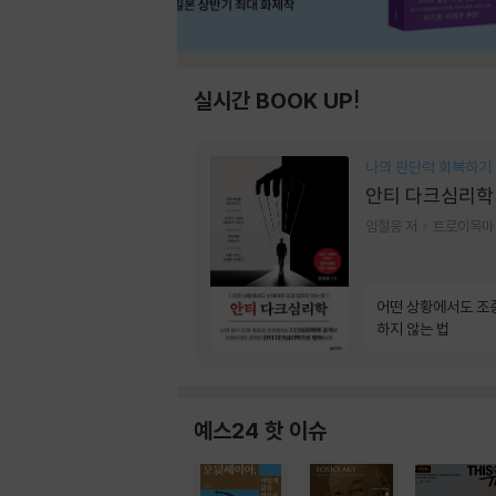
실시간 BOOK UP!
나의 판단력 회복하기
안티 다크심리학
임철웅 저
트로이목마
어떤 상황에서도 조
하지 않는 법
예스24 핫 이슈