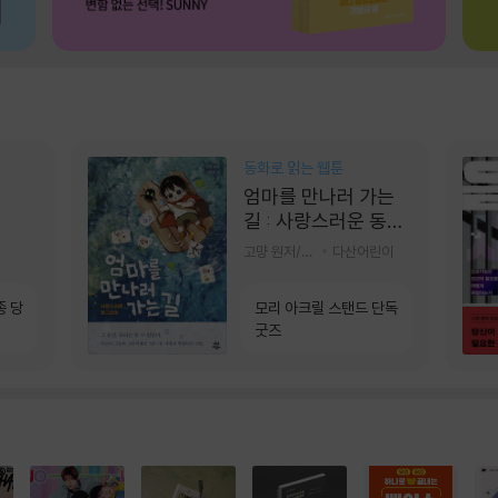
동화로 읽는 웹툰
엄마를 만나러 가는
길 : 사랑스러운 동그
라미
고먕 원저/김영리 글
다산어린이
종 당
모리 아크릴 스탠드 단독
굿즈