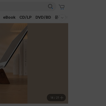
eBook
CD/LP
DVD/BD
문구/GIFT
티켓
채널예스
웰컴메뉴 모두보기
15
/
21