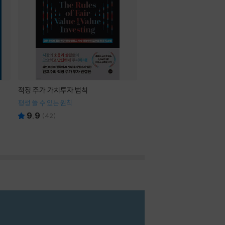
적정 주가 가치투자 법칙
평생 쓸 수 있는 원칙
9.9
(
42
)