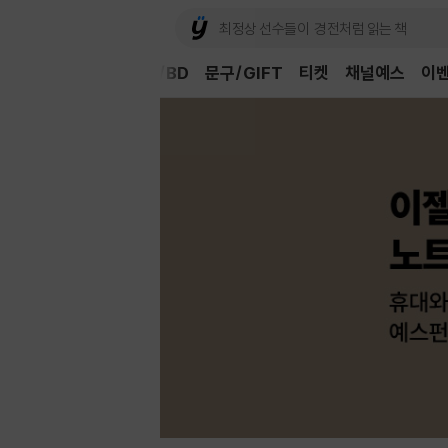
Book
CD/LP
DVD/BD
문구/GIFT
티켓
채널예스
이