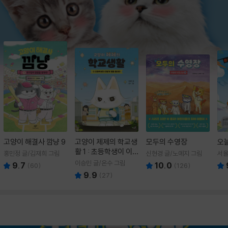
고양이 해결사 깜냥 9
고양이 제제의 학교생
모두의 수영장
오
활 1 : 초등학생이 이
홍민정 글/김재희 그림
신현경 글/노예지 그림
서율
렇게 힘들 줄이야
이승민 글/온수 그림
9.7
10.0
(
60
)
(
126
)
9.9
(
27
)