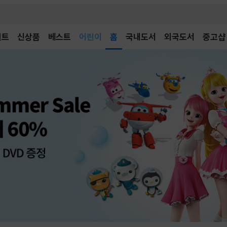
어린이
벤트
신상품
베스트
독후감
홈
국내도서
외국도서
중고샵
어린이