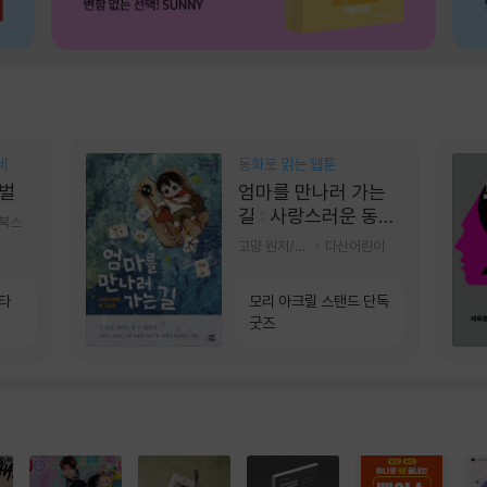
비
동화로 읽는 웹툰
벌
엄마를 만나러 가는
길 : 사랑스러운 동그
기북스
라미
고먕 원저/김영리 글
다산어린이
소타
모리 아크릴 스탠드 단독
굿즈