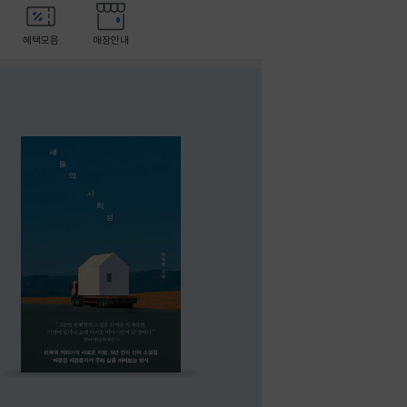
혜택모음
매장안내