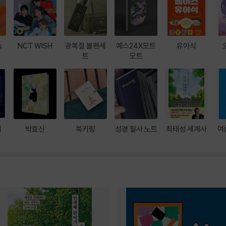
s
NCT WISH
광복절 볼펜세
예스24X모트
유아식
트
모트
대
박효신
북키링
성경 필사 노트
최태성 세계사
여