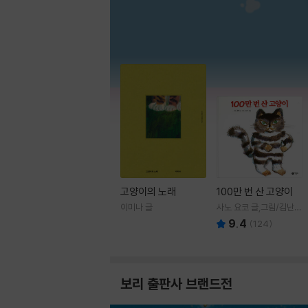
고양이의 노래
100만 번 산 고양이
이미나 글
사노 요코 글,그림/김난주
역
9.4
(
124
)
보리 출판사 브랜드전