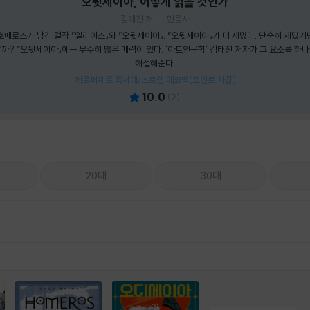
오뒷세이아, 어떻게 읽을 것인가
김태진 저
민음사
메로스가 남긴 걸작 『일리아스』와 『오뒷세이아』. 『오뒷세이아』가 더 재밌다. 단순히 재밌기만
까? 『오뒷세이아』에는 무수히 많은 매력이 있다. '아트인문학' 김태진 저자가 그 요소를 하
해설해준다.
제로퍼제로 독서대/스트랩 에코백(포인트 차감)
10.0
(
2
)
20대
30대