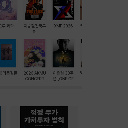
오투 과학
이승철전국투
XMF 2026
크레마 이북 리
방학에는 
어
더기
포터
름의문장들
2026 AKMU
이은결 30주
뚝딱! AI 3대장
이달의 인
CONCERT
년 [ONE OF
과
ONE]