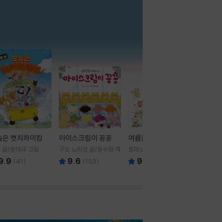
더보기
늘은 캣치하이킹
아이스크림이 꽁꽁
여름을 부탁해
 글/윤태규 그림
구도 노리코 글/윤수정 역
토마쓰리 글그림
9.9
9.6
9.8
(
41
)
(
103
)
(
24
)