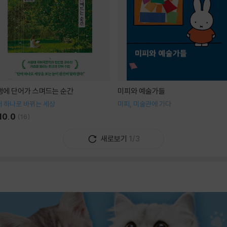
생에 단어가 스며드는 순간
미피와 예술가들
 하나로 바뀌는 세상
미피, 미술관에 가다
10.0
(
16
)
새로보기
1/3