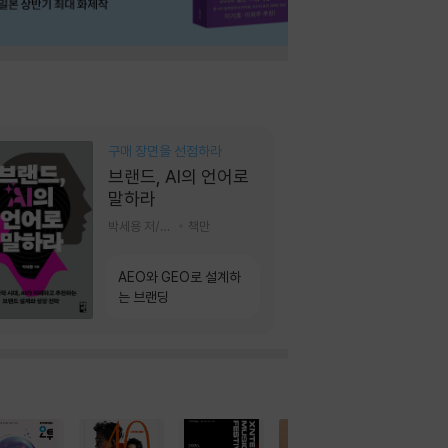
구매 장면을 선점하라
브랜드, AI의 언어로
말하라
박세용 저/정진호 그림
책만
AEO와 GEO로 설계하
는 브랜딩