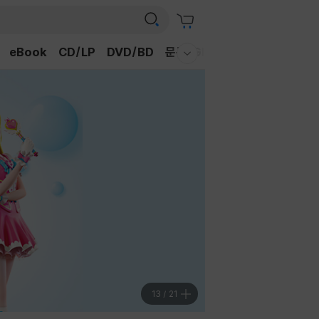
eBook
CD/LP
DVD/BD
문구/GIFT
티켓
채널예스
웰컴메뉴 모두보기
14
/
21