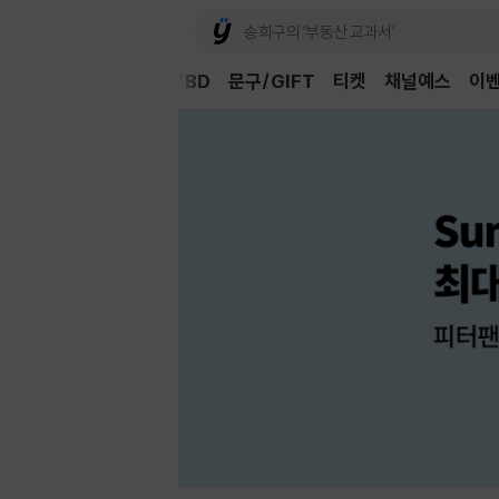
Book
CD/LP
DVD/BD
문구/GIFT
티켓
채널예스
이