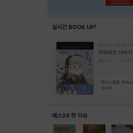
실시간 BOOK UP!
올리버쌤 가족 로드무
아메리칸 서바이
올리버 그랜트,정다운 저
21세
텍사스 탈출, 미네
이주기
예스24 핫 이슈