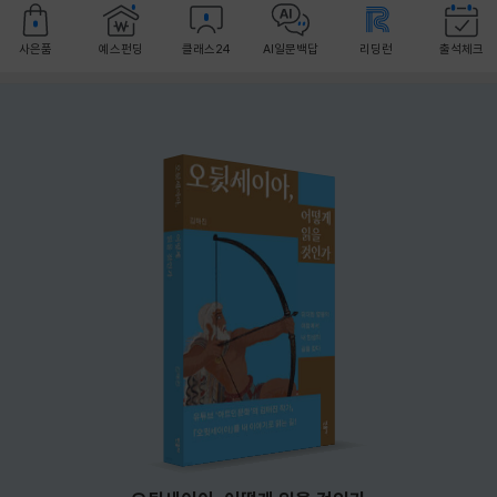
사은품
예스펀딩
클래스24
AI일문백답
리딩런
출석체크