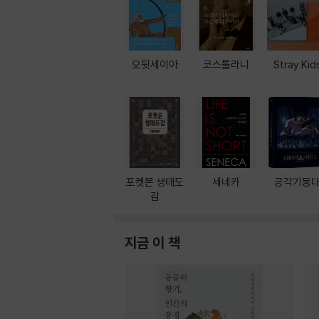
오뒷세이아
코스톨라니
Stray Kid
포켓몬 생태도
세네카
공각기동
감
지금 이 책