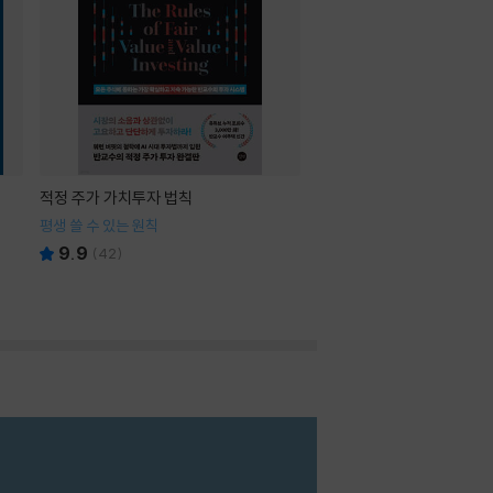
적정 주가 가치투자 법칙
평생 쓸 수 있는 원칙
9.9
(
42
)