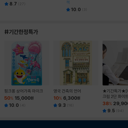
책
8.7
(
27
)
10.0
(
3
)
#기간한정특가
핑크퐁 상어가족 마이크
영국 건축의 언어
★기간특가★[
크림 2단 화이
50
15,000
10
6,300
%
원
%
원
38
29,90
%
10.0
9.3
(
4
)
(
16
)
9.5
(
94
)