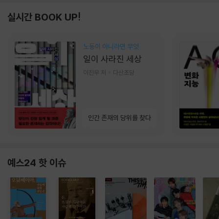
실시간 BOOK UP!
노동이 아니라면 무엇
일이 사라진 세상
이진우 저
다산초당
인간 존재의 당위를 찾다
예스24 핫 이슈