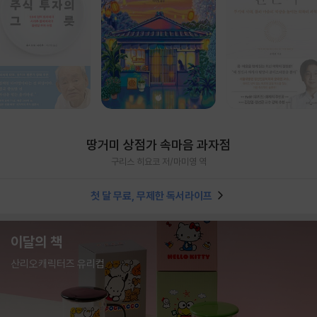
땅거미 상점가 속마음 과자점
구리스 히요코 저/마미영 역
첫 달 무료, 무제한 독서라이프
이달의 책
산리오캐릭터즈 유리컵