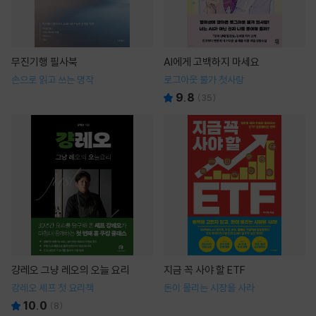
무진기행 필사북
AI에게 고백하지 마세요
손으로 읽고 쓰는 명작
로그아웃 불가 첫사랑
9.8
(
35
)
걍레오 그냥 레오의 오늘 요리
지금 꼭 사야 할 ETF
강레오 셰프 첫 요리책
돈이 몰리는 시장을 사라
10.0
(
8
)