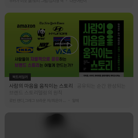
누카가 미오 글/토티 그림/김지영 역
다산어린이
북트레일러
사람의 마음을 움직이는 스토리
공유되는 순간 완성되는
브랜드 스토리텔링의 원칙
로빈 랜디,그레그 브라운 저/최은아 역
알레