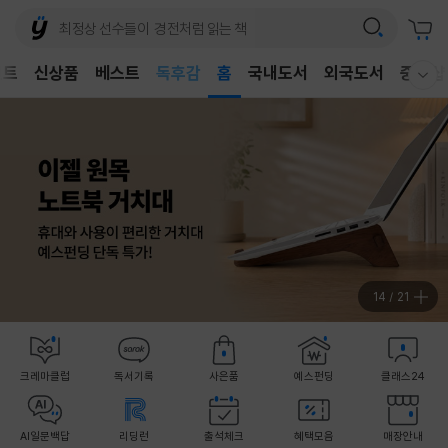
어린이
독후감
벤트
신상품
베스트
홈
국내도서
외국도서
중고샵
어린이
웰컴메뉴 모두보기
14
/
21
크레마클럽
독서기록
사은품
예스펀딩
클래스24
AI일문백답
리딩런
출석체크
혜택모음
매장안내