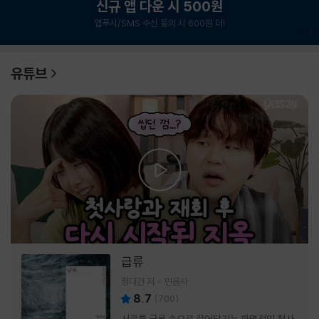
신규 앱 다운 시 500원
앱푸시/SMS 수신 동의 시 600원 더!
1
/
6
유튜브
급류
정대건 저
민음사
8.7
(
700
)