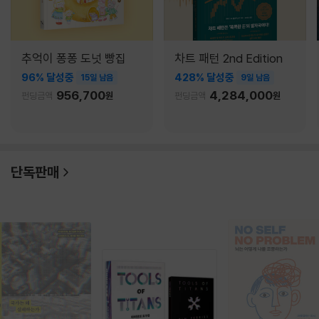
추억이 퐁퐁 도넛 빵집
차트 패턴 2nd Edition
96% 달성중
428% 달성중
15일 남음
9일 남음
956,700
4,284,000
펀딩금액
원
펀딩금액
원
단독판매