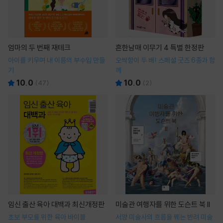
엄마의 두 번째 재테크
흔한남매 이무기 4 특별 한정판
아이를 키우며 내 이름의 부수입 만들
오싹함이 두 배! 스페셜 굿즈 6종과 함
기
께
10.0
10.0
(
47
)
(
2
)
임신 출산 육아 대백과 최신개정판
미술관 여행자를 위한 도슨트 북 II
초보 부모를 위한 육아 바이블
서양 미술사의 흐름을 꿰는 반려 미술