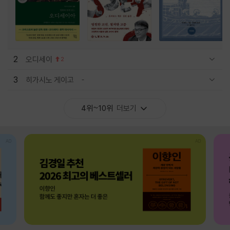
2
오디세이
2
관련상품 보이기/감축
3
히가시노 게이고
관련상품 보이기/감축
4위~10위
더보기