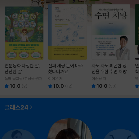
웹툰동화 다정한 말,
진짜 새랑 눈이 마주
자도 자도 피곤한 당
연
단단한 말
쳤다니까요
신을 위한 수면 처방
칙
돌배 글그림/고정욱 원저
이이은 저
이준용 저
영
10.0
10.0
10.0
(
2
)
(
12
)
(
50
)
클래스24