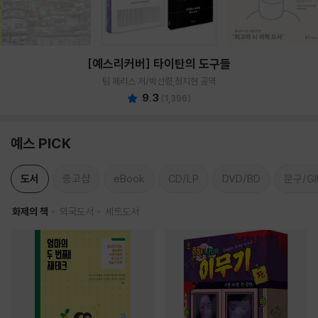
[예스리커버] 타이탄의 도구들
팀 페리스 저/박선령,정지현 공역
9.3
(
1,396
)
예스 PICK
도서
중고샵
eBook
CD/LP
DVD/BD
문구/GI
화제의 책
외국도서
세트도서