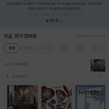
단순히 재밌기만 할까? 『오뒷세이아』에는 무수히 많은 매력이 있다. '아트인문학'
김태진 저자가 그 요소를 하나씩 해설해준다.
제로퍼제로 독서대/스트랩 에코백(포인트 차감)
10.0
(
2
)
지금, 인기 있어요
2026.08.08 21:22 기준
전체
10대
20대
30대
40대
50대
오디세이아
HOT
1
오디세이아
관련상품 보이기/감축