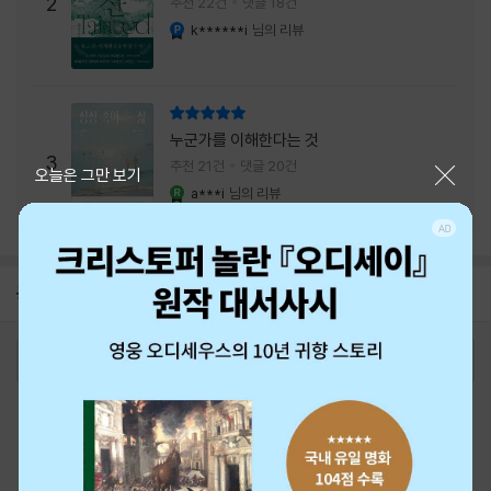
주는 실감과 미스터리 사건의 치밀함이 이루어
2
추천 22건
댓글 18건
내는 최상의 시너지...
k******i
님의 리뷰
YES마니아 : 플래티넘
리뷰 총점
누군가를 이해한다는 것
3
추천 21건
댓글 20건
닫기
오늘은 그만 보기
a***i
님의 리뷰
YES마니아 : 로얄
공지
26년 NBCI 수상 안내
2026-08-01
로그인
최근 본 상품
주문/배송
고객센터 1544-3800
티켓 1544-6399
중고샵 1566-4295
eBook 1:1문의/채팅상담
예스이십사(주) 사업자 정보