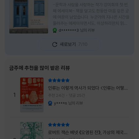
-문학과 사람을 사랑하는 작가 강미희의 첫 번
째 에세이북- 책을 덮고도 한동안 마음 깊은 곳
에 여운이 남았습니다. 누군가의 지나온 시간을
들려주는 에세이이면서도, 이상하리만치 읽는
사람 자신의 삶을 다시 돌아보게 만드는 책이었
d*******3
님의 리뷰
YES마니아 : 로얄
습니다. 그래서 이 책은 단순히 한 사람의 기록
으로 머물지 않고, 각자의 상처와 후회, 다 지나
새로보기
7/10
온 줄 알았던 마음의 결을 가만히 비추는 거울
처럼 다가왔습니다. 무엇보다 좋았던 점은 이
책이 큰 목소리로 삶의 답을 가르치려 하지 않
는다는 것, 대신 지나온 시간 속에서 비로소 알
금주에 추천을 많이 받은 리뷰
아차리게 되는 감정들, 놓아야 지켜지는 것들이
있고 무너지지 않는 것보다 다시 일어서는 일이
리뷰 총점
더 중요하다는 사실을 담담하게 보여줍니다. 그
인류는 이렇게 역사가 되었다 <인류는 어떻게
래서 읽는 내내 위로가 과장되지 않았고, 오히
1
역사가 되었나>
추천 24건
댓글 25건
려 그 절제된 진심 덕분에 더 오래 마음에 남았
y****n
님의 리뷰
YES마니아 : 플래티넘
습니다. 책 곳곳에
리뷰 총점
로버트 잭슨 베넷 《오염된 잔》, 가상의 제국이