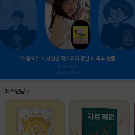
『마음요리 2』차영경 작가와의 만남 & 독후 활동
2026.09.05.
예스24 강서NC점
예스펀딩