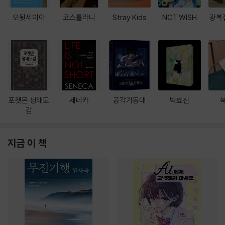
오뒷세이아
코스톨라니
Stray Kids
NCT WISH
광복
포켓몬 생태도
세네카
공각기동대
박효신
감
지금 이 책