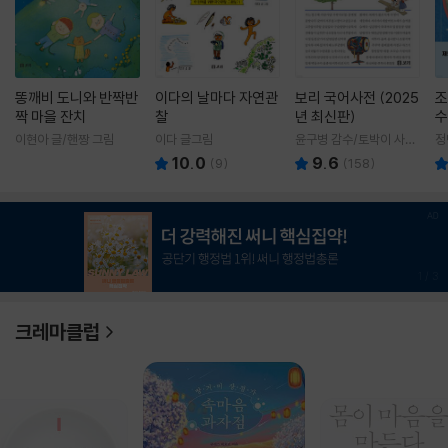
똥깨비 도니와 반짝반
이다의 날마다 자연관
보리 국어사전 (2025
조
짝 마을 잔치
찰
년 최신판)
수
이현아 글/핸짱 그림
이다 글그림
윤구병 감수/토박이 사전
정
편찬실 편
10.0
9.6
(
9
)
(
158
)
1
/
3
크레마클럽