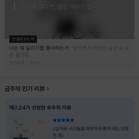
즐겁지 않다면, 달릴 이유가 없다
한 줄로 읽는 책
나는 왜 달리기를 좋아하는가
달리면서 깨달은 일상 속 숨
은 즐거움
방구석 저
방구석
금주의 인기 리뷰
예스24가 선정한 우수작 리뷰
리뷰 총점
<살아온 시간들을 따뜻하게 품어 내는 다정
한 책>