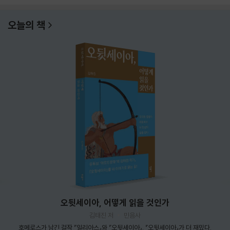
오늘의 책
오뒷세이아, 어떻게 읽을 것인가
김태진 저
민음사
호메로스가 남긴 걸작 『일리아스』와 『오뒷세이아』. 『오뒷세이아』가 더 재밌다.