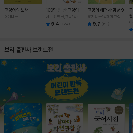
고양이의 노래
100만 번 산 고양이
고양이 해결사 깜냥 9
고
활
이미나 글
사노 요코 글,그림/김난주
홍민정 글/김재희 그림
렇
역
이
9.4
9.7
(
124
)
(
60
)
보리 출판사 브랜드전