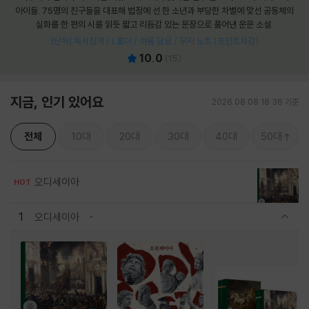
아이들. 75명의 친구들을 대표해 법정에 선 한 소년과 부당한 차별에 맞선 공동체의
실화를 한 편의 시를 읽듯 짧고 리듬감 있는 문장으로 풀어낸 운문 소설.
[단독] 독서집게 / L홀더 / 여름 담요 / 무지 노트 (포인트차감)
10.0
(
15
)
지금, 인기 있어요
2026.08.08 18:36 기준
전체
10대
20대
30대
40대
50대
오디세이아
HOT
1
오디세이아
관련상품 보이기/감축