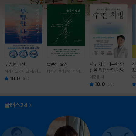
투명한 나선
슬픔의 발견
자도 자도 피곤한 당
진
신을 위한 수면 처방
쳤
히가시노 게이고 저/김선
바버라 블래츨리 저/제효
영 역
영 역
이준용 저
이
10.0
(
56
)
10.0
(
50
)
클래스24