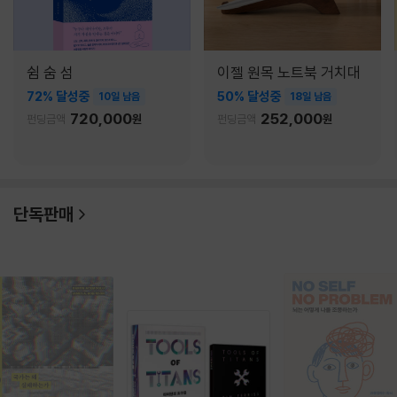
쉼 숨 섬
이젤 원목 노트북 거치대
72% 달성중
50% 달성중
10일 남음
18일 남음
720,000
252,000
펀딩금액
원
펀딩금액
원
단독판매