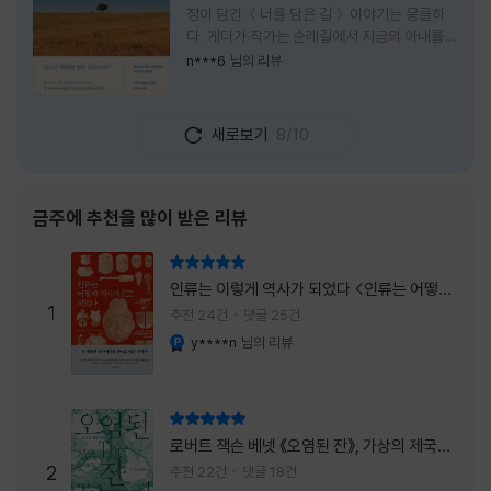
정이 담긴 ＜너를 담은 길＞ 이야기는 뭉클하
다. 게다가 작가는 순례길에서 지금의 아내를
만나 여행 로맨스의 정석인 '비포 선라이즈'를
n***6
님의 리뷰
현실로 이루었다는 점에서 더없이 로맨틱하다.
책을 읽으며 밑줄 그은 문장들이 많았다. 책 속
에 작가가 소개한 다양한 도서들의 문장들을 만
새로보기
8/10
나는 것 역시 읽기의 또다른 즐거움이었다. 여
느 이들처럼 성실히 학교를 마치고 남들이 부러
워하는 직장에 다니던 작가가 어느날 문득 나는
누구이며어느 순간 행복을 느끼는지 질문하며
금주에 추천을 많이 받은 리뷰
길을 떠나려고 마음 먹는 순간들을 적어내려간
문장들에 마음을 한참 머물렀다.그 부분을 발췌
리뷰 총점
해본다. "내가 온 힘을 다해 부러워하던 사람
인류는 이렇게 역사가 되었다 <인류는 어떻게
들은 '자신이 원하는' 일을 하는 사람들이었다.
1
역사가 되었나>
추천 24건
댓글 25건
소명이라고 하던
y****n
님의 리뷰
YES마니아 : 플래티넘
리뷰 총점
로버트 잭슨 베넷 《오염된 잔》, 가상의 제국이
주는 실감과 미스터리 사건의 치밀함이 이루어
2
추천 22건
댓글 18건