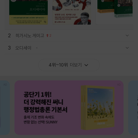
2
히가시노 게이고
2
관련상품 보이기/감축
3
오디세이
관련상품 보이기/감축
4위~10위
더보기