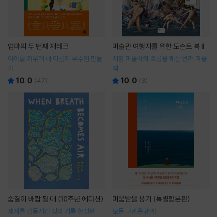
엄마의 두 번째 재테크
미술관 여행자를 위한 도슨트 북 II
아이를 키우며 내 이름의 부수입 만들
서양 미술사의 흐름을 꿰는 반려 미술
기
책
10.0
10.0
(
47
)
(
3
)
숨결이 바람 될 때 (10주년 에디션)
미움받을 용기 (특별합본판)
세계를 감동시킨 생의 기록 한정판
모든 고민은 관계