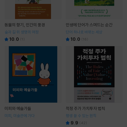
동물의 향기, 인간의 풍경
인생에 단어가 스며드는 순간
숲과 길 위 생명의 여정
단어 하나로 바뀌는 세상
10.0
10.0
(
1
)
(
16
)
미피와 예술가들
적정 주가 가치투자 법칙
미피, 미술관에 가다
평생 쓸 수 있는 원칙
9.9
(
42
)