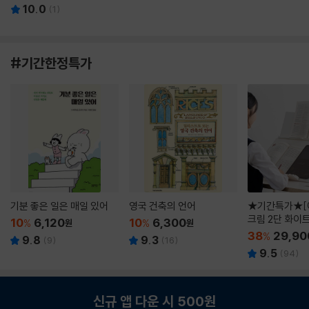
10.0
(
1
)
#기간한정특가
기분 좋은 일은 매일 있어
영국 건축의 언어
★기간특가★[
크림 2단 화이
10
6,120
10
6,300
%
원
%
원
38
29,90
%
9.8
9.3
(
9
)
(
16
)
9.5
(
94
)
신규 앱 다운 시 500원