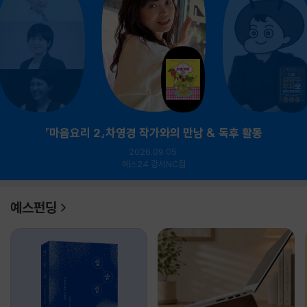
『마음요리 2』차영경 작가와의 만남 & 독후 활동
2026.09.05.
예스24 강서NC점
예스펀딩