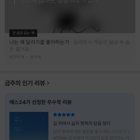
즐겁지 않다면, 달릴 이유가 없다
한 줄로 읽는 책
나는 왜 달리기를 좋아하는가
달리면서 깨달은 일상 속 숨
은 즐거움
방구석 저
방구석
금주의 인기 리뷰
예스24가 선정한 우수작 리뷰
리뷰 총점
길 위에서 삶과 행복의 답을 찾다
삶과 행복에 대한 질문을 품고 떠난 산티아고 1
400km 길 위에서 자신만의 답을 찾아가는 여