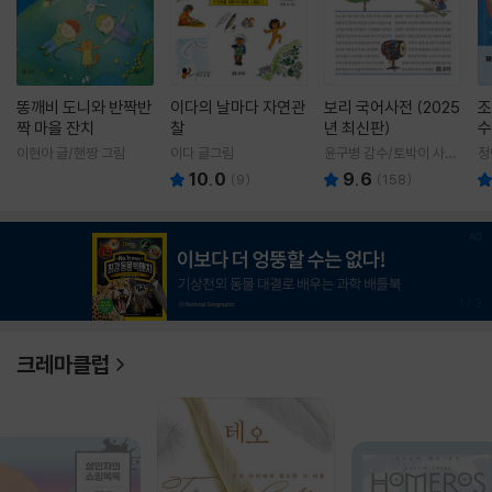
똥깨비 도니와 반짝반
이다의 날마다 자연관
보리 국어사전 (2025
조
짝 마을 잔치
찰
년 최신판)
수
이현아 글/핸짱 그림
이다 글그림
윤구병 감수/토박이 사전
정
편찬실 편
10.0
9.6
(
9
)
(
158
)
1
/
3
크레마클럽