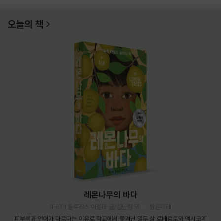
오늘의 책
레몬나무의 바다
마리아 돌로레스 아길라 글/김난령 역
밝은미래
피부색과 언어가 다르다는 이유로 학교에서 쫓겨난 열두 살 로베르토와 멕시코계