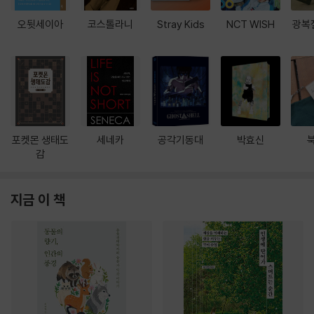
오뒷세이아
코스톨라니
Stray Kids
NCT WISH
광복
포켓몬 생태도
세네카
공각기동대
박효신
감
지금 이 책