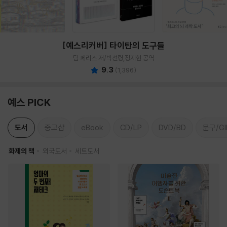
[예스리커버] 타이탄의 도구들
팀 페리스 저/박선령,정지현 공역
9.3
(
1,396
)
예스 PICK
도서
중고샵
eBook
CD/LP
DVD/BD
문구/GI
화제의 책
외국도서
세트도서