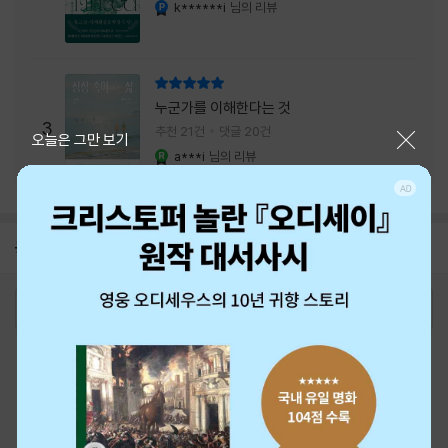
내는 최상의 시너지...
k******i
님의 리뷰
YES마니아 : 플래티넘
리뷰 총점
누군가를 이해한다는 것
3
추천 21건
댓글 20건
닫기
오늘은 그만 보기
a***i
님의 리뷰
YES마니아 : 로얄
공지
26년 NBCI 수상 안내
2026-08-01
로그인
최근 본 상품
주문/배송
고객센터 1544-3800
티켓 1544-6399
중고샵 1566-4295
eBook 1:1문의/채팅상담
예스이십사(주) 사업자 정보
이용약관
개인정보처리방침
청소년보호정책