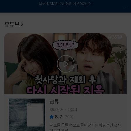
앱푸시/SMS 수신 동의 시 600원 더!
1
/
6
유튜브
급류
정대건 저
민음사
8.7
(
700
)
서로를 급류 속으로 끌어당기는 파멸적인 첫사