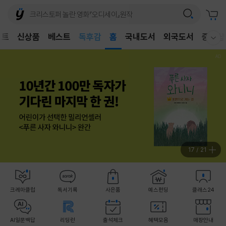
벤트
신상품
베스트
어린이
홈
국내도서
외국도서
중고샵
웰컴메뉴 모두보기
독후감
어린이
17
/
21
크레마클럽
독서기록
사은품
예스펀딩
클래스24
AI일문백답
리딩런
출석체크
혜택모음
매장안내