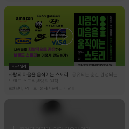
북트레일러
사람의 마음을 움직이는 스토리
공유되는 순간 완성되는
브랜드 스토리텔링의 원칙
로빈 랜디,그레그 브라운 저/최은아 역
알레