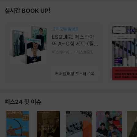
실시간 BOOK UP!
표지모델 임영웅
ESQUIRE 에스콰이
어 A~C형 세트 (월
간) : 9월 [2026]
에스콰이어편집부 편
허스트중앙
커버별 매칭 포스터 수록
예스24 핫 이슈