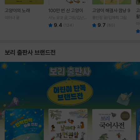
고양이의 노래
100만 번 산 고양이
고양이 해결사 깜냥 9
고
활
이미나 글
사노 요코 글,그림/김난주
홍민정 글/김재희 그림
렇
역
이
9.4
9.7
(
124
)
(
60
)
보리 출판사 브랜드전