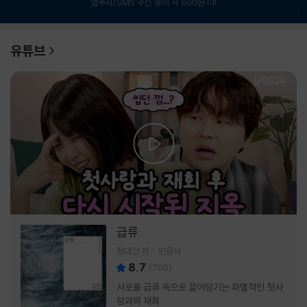
앱푸시/SMS 수신 동의 시 600원 더!
1
/
6
유튜브
급류
정대건 저
민음사
8.7
(
700
)
서로를 급류 속으로 끌어당기는 파멸적인 첫사
랑과의 재회