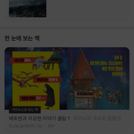
한 눈에 보는 책
카드뉴스로 보는 책
베토벤과 이상한 이야기 클럽 1
피아노와 괴조와 흡혈귀
허교범 글/변우재 그림
창비