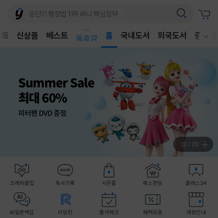
어린이
벤트
신상품
베스트
독후감
홈
국내도서
외국도서
중고샵
웰컴메뉴 모두보기
어린이
13
/
20
크레마클럽
독서기록
사은품
예스펀딩
클래스24
AI일문백답
리딩런
출석체크
혜택모음
매장안내