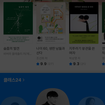
슬픔의 발견
나이 60, 생판 남들과
지푸라기 왕관을 쓴
연
산다
여자
칙
바버라 블래츨리 저/제효
영 역
조선희 저
박상영 저
영
9.9
9.3
(
27
)
(
21
)
클래스24