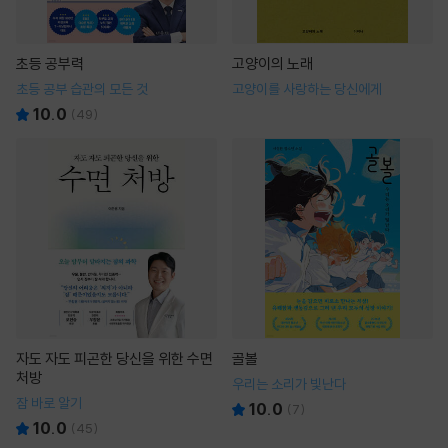
초등 공부력
고양이의 노래
초등 공부 습관의 모든 것
고양이를 사랑하는 당신에게
10.0
(
49
)
자도 자도 피곤한 당신을 위한 수면
골볼
처방
우리는 소리가 빛난다
잠 바로 알기
10.0
(
7
)
10.0
(
45
)