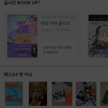
실시간 BOOK UP!
김초엽의 SF 버디 로드트립
태양 아래 올리브
김초엽 저
자이언트북스
초판 한정 사인 인쇄본
& 북슬리브
예스24 핫 이슈