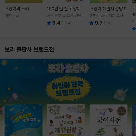
고양이의 노래
100만 번 산 고양이
고양이 해결사 깜냥 9
고
활
이미나 글
사노 요코 글,그림/김난주
홍민정 글/김재희 그림
렇
역
이
9.4
9.7
(
124
)
(
60
)
보리 출판사 브랜드전