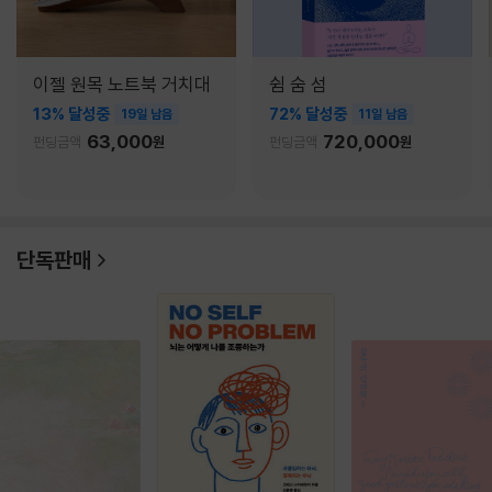
이젤 원목 노트북 거치대
쉼 숨 섬
13% 달성중
72% 달성중
19일 남음
11일 남음
63,000
720,000
펀딩금액
원
펀딩금액
원
단독판매