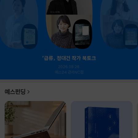
『급류』 정대건 작가 북토크
2026.08.28.
예스24 강서NC점
예스펀딩