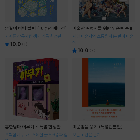
숨결이 바람 될 때 (10주년 에디션)
미술관 여행자를 위한 도슨트 북 II
세계를 감동시킨 생의 기록 한정판
서양 미술사의 흐름을 꿰는 반려 미술
책
10.0
(
1
)
10.0
(
3
)
흔한남매 이무기 4 특별 한정판
미움받을 용기 (특별합본판)
오싹함이 두 배! 스페셜 굿즈 6종과 함
모든 고민은 관계