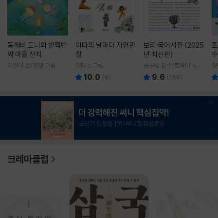
똥깨비 도니와 반짝반
이다의 날마다 자연관
보리 국어사전 (2025
조
짝 마을 잔치
찰
년 최신판)
수
이현아 글/핸짱 그림
이다 글그림
윤구병 감수/토박이 사전
정
편찬실 편
10.0
9.6
(
9
)
(
158
)
1
/
3
크레마클럽