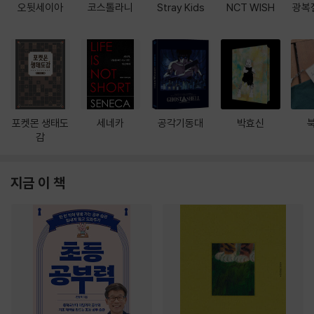
오뒷세이아
코스톨라니
Stray Kids
NCT WISH
광복
포켓몬 생태도
세네카
공각기동대
박효신
감
지금 이 책