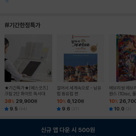
께
#기간한정특가
★기간특가★[예스굿즈]
걸어서 세계속으로 - 남유
에브리씽 에브리
크림 2단 화이트 독서대
럽 동유럽 편
원스 (1Disc,
판) : 블루레이
38
29,900
10
6,120
10
26,70
%
원
%
원
%
9.5
9.6
10.0
(
94
)
(
27
)
(
2
)
신규 앱 다운 시 500원