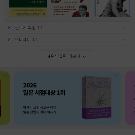
2
긴토키 룩업
1
관련상품 보이기/감축
3
오디세이
1
관련상품 보이기/감축
4위~10위
더보기