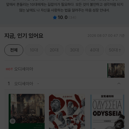
앞에서 흔들리는 10대에게는 길잡이가 필요하다. 모든 것이 불안하고 생각처럼 되지
않는 날에도 나 자신을 사랑하는 법을 알려주는 마음 성장 안내서.
10.0
(
34
)
지금, 인기 있어요
2026.08.07 00:47 기준
전체
10대
20대
30대
40대
50대
오디세이아
HOT
1
오디세이아
관련상품 보이기/감축