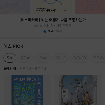
[예스리커버] 뇌는 어떻게 나를 조종하는가
크리스 나이바우어 저/김윤종 역
9.4
(
104
)
예스 PICK
도서
중고샵
eBook
CD/LP
DVD/BD
문구/GI
화제의 책
외국도서
세트도서