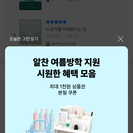
리뷰 총점
누군가를 이해한다는 것
3
추천 20건
댓글 20건
닫기
오늘은 그만 보기
a***i
님의 리뷰
YES마니아 : 로얄
공지
8월 신용카드 무이자할부 안내
2026-08-01
로그인
최근 본 상품
주문/배송
고객센터 1544-3800
티켓 1544-6399
중고샵 1566-4295
eBook 1:1문의/채팅상담
예스이십사(주) 사업자 정보
이용약관
개인정보처리방침
청소년보호정책
PC버전
회사소개
거래처관계자께