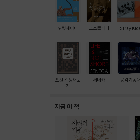
오뒷세이아
코스톨라니
Stray Kid
포켓몬 생태도
세네카
공각기동
감
지금 이 책