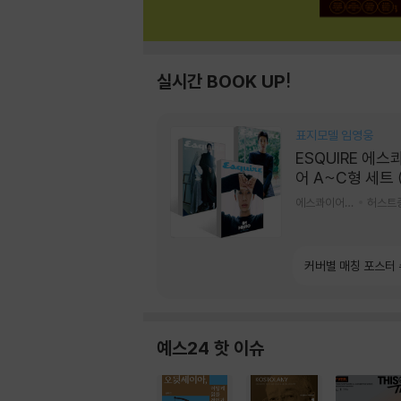
실시간 BOOK UP!
표지모델 임영웅
ESQUIRE 에스
어 A~C형 세트 
간) : 9월 [2026
에스콰이어편집부 편
허스트
커버별 매칭 포스터
예스24 핫 이슈