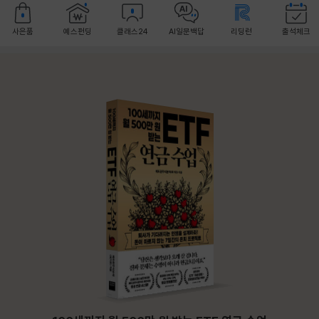
사은품
예스펀딩
클래스24
AI일문백답
리딩런
출석체크