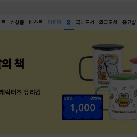
어린이
벤트
신상품
베스트
독후감
홈
국내도서
외국도서
중고샵
어린이