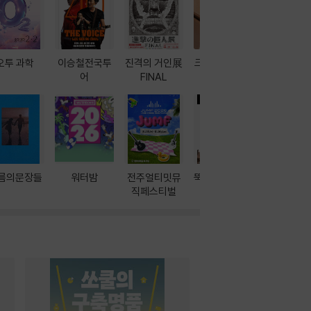
오투 과학
이승철전국투
진격의 거인展
크레마 이북 리
방학에는 
어
FINAL
더기
포터
름의문장들
워터밤
전주얼티밋뮤
뚝딱! AI 3대장
이달의 인
직페스티벌
과