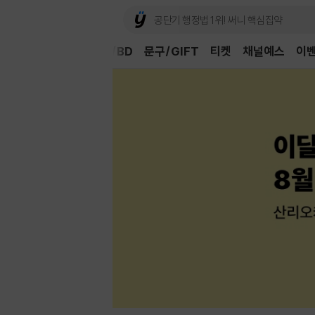
Book
CD/LP
DVD/BD
문구/GIFT
티켓
채널예스
이