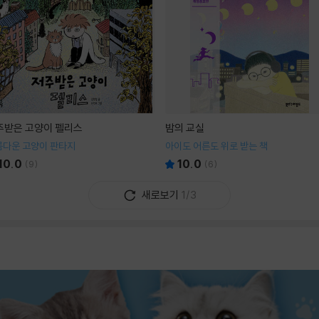
주받은 고양이 펠리스
밤의 교실
름다운 고양이 판타지
아이도 어른도 위로 받는 책
10.0
10.0
(
9
)
(
6
)
새로보기
1/3