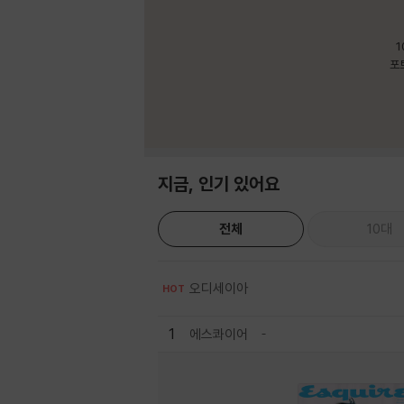
1
포
지금, 인기 있어요
전체
10대
오디세이아
HOT
1
에스콰이어