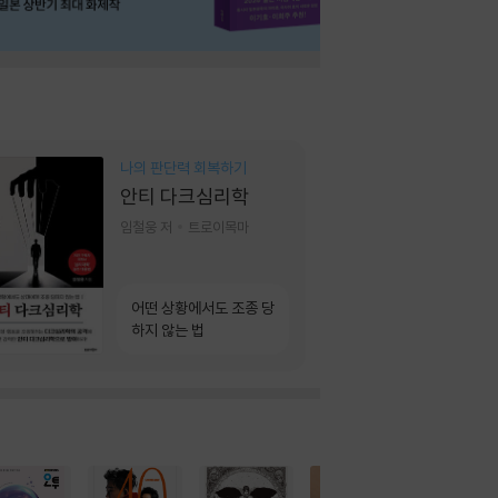
나의 판단력 회복하기
안티 다크심리학
임철웅 저
트로이목마
어떤 상황에서도 조종 당
하지 않는 법