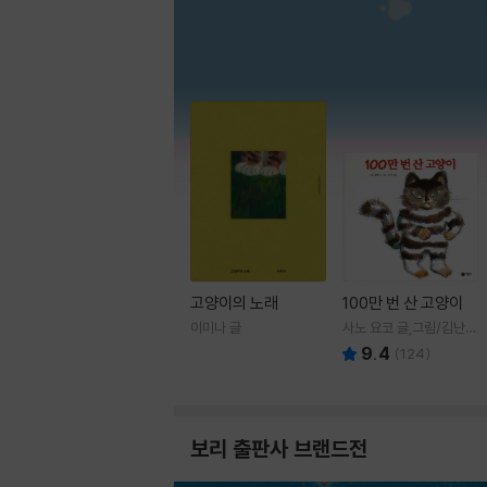
고양이의 노래
100만 번 산 고양이
이미나 글
사노 요코 글,그림/김난주
역
9.4
(
124
)
보리 출판사 브랜드전