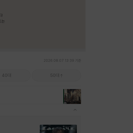
보다
드는
2026.08.07 13:39 기준
40대
50대
관련상품 보이기/감축