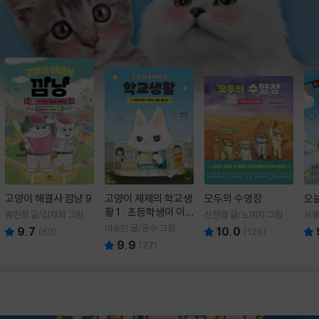
고양이 해결사 깜냥 9
고양이 제제의 학교생
모두의 수영장
오
활 1 : 초등학생이 이
홍민정 글/김재희 그림
신현경 글/노예지 그림
서율
렇게 힘들 줄이야
이승민 글/온수 그림
9.7
10.0
(
60
)
(
126
)
9.9
(
27
)