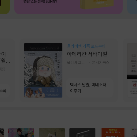
올리버쌤 가족 로드무비
콰이
아메리칸 서바이벌
(월
올리버 그랜트,정다운 저
21세기북스
]
중앙
텍사스 탈출, 미네소타
 수록
이주기