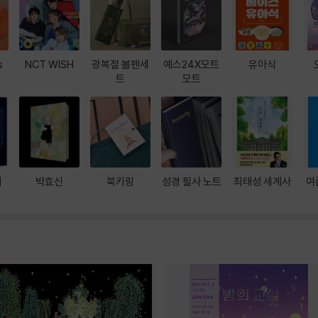
s
NCT WISH
광복절 볼펜세
예스24X모트
유아식
트
모트
대
박효신
북키링
성경 필사 노트
최태성 세계사
여