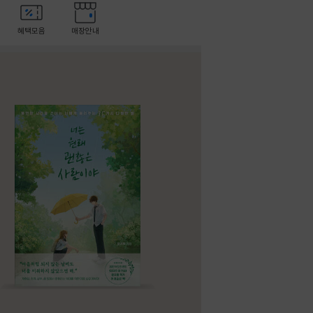
혜택모음
매장안내