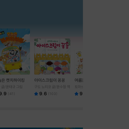
더보기
늘은 캣치하이킹
아이스크림이 꽁꽁
여름을 부탁해
 글/윤태규 그림
구도 노리코 글/윤수정 역
토마쓰리 글그림
9.9
9.6
9.8
(
41
)
(
103
)
(
24
)