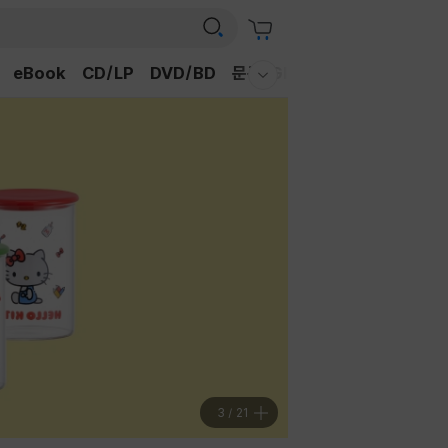
eBook
CD/LP
DVD/BD
문구/GIFT
티켓
채널예스
웰컴메뉴 모두보기
3
/
21