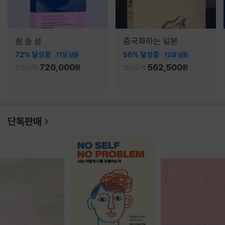
쉼 숨 섬
중국화하는 일본
72% 달성중
56% 달성중
11일 남음
12일 남음
720,000
562,500
펀딩금액
원
펀딩금액
원
단독판매