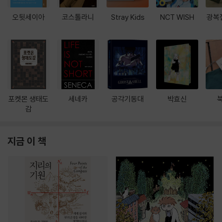
오뒷세이아
코스톨라니
Stray Kids
NCT WISH
광복
포켓몬 생태도
세네카
공각기동대
박효신
감
지금 이 책