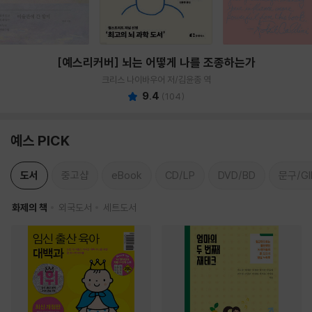
[예스리커버] 뇌는 어떻게 나를 조종하는가
크리스 나이바우어 저/김윤종 역
9.4
(
104
)
예스 PICK
도서
중고샵
eBook
CD/LP
DVD/BD
문구/GI
화제의 책
외국도서
세트도서