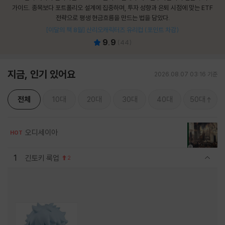
가이드. 종목보다 포트폴리오 설계에 집중하며, 투자 성향과 은퇴 시점에 맞는 ETF
전략으로 평생 현금흐름을 만드는 법을 담았다.
[이달의 책 8월] 산리오캐릭터즈 유리컵 (포인트 차감)
9.9
(
44
)
지금, 인기 있어요
2026.08.07 03:16 기준
전체
10대
20대
30대
40대
50대
오디세이아
HOT
1
긴토키 룩업
2
관련상품 보이기/감축