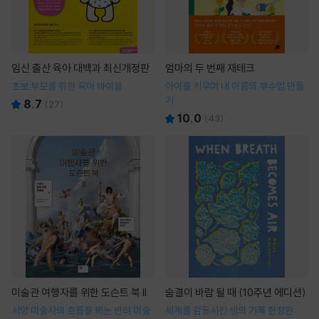
임신 출산 육아 대백과 최신개정판
엄마의 두 번째 재테크
초보 부모를 위한 육아 바이블
아이를 키우며 내 이름의 부수입 만들
기
8.7
(
27
)
10.0
(
43
)
미술관 여행자를 위한 도슨트 북 II
숨결이 바람 될 때 (10주년 에디션)
서양 미술사의 흐름을 꿰는 반려 미술
세계를 감동시킨 생의 기록 한정판