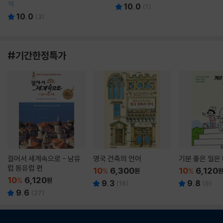
책
10.0
(
1
)
10.0
(
3
)
#기간한정특가
걸어서 세계속으로 - 남유
영국 건축의 언어
기분 좋은 일은
럽 동유럽 편
10
6,300
10
6,120
%
원
%
10
6,120
%
원
9.3
9.8
(
16
)
(
9
)
9.6
(
27
)