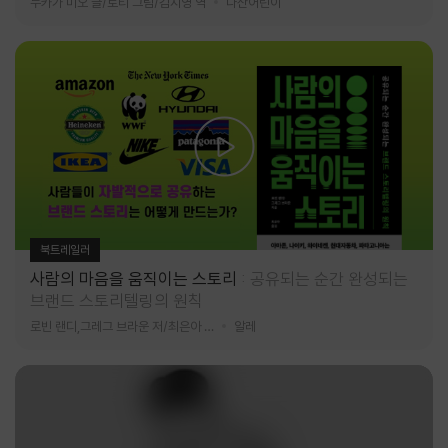
누카가 미오 글/토티 그림/김지영 역
다산어린이
북트레일러
사람의 마음을 움직이는 스토리
공유되는 순간 완성되는
브랜드 스토리텔링의 원칙
로빈 랜디,그레그 브라운 저/최은아 역
알레