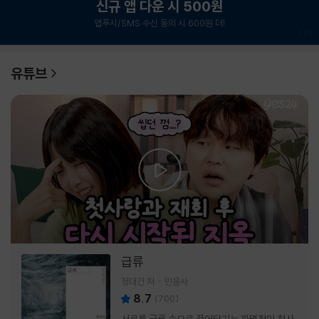
신규 앱 다운 시 500원
앱푸시/SMS 수신 동의 시 600원 더!
1
/
6
유튜브
급류
정대건 저
민음사
8.7
(
700
)