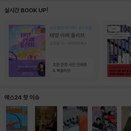
실시간 BOOK UP!
김초엽의 SF 버디 로드트립
태양 아래 올리브
김초엽 저
자이언트북스
초판 한정 사인 인쇄본
& 북슬리브
예스24 핫 이슈