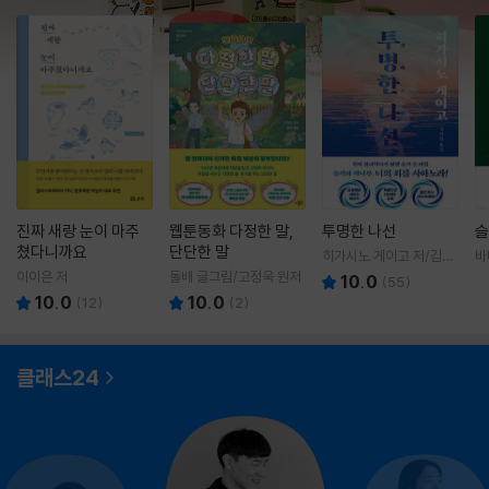
진짜 새랑 눈이 마주
웹툰동화 다정한 말,
투명한 나선
슬
쳤다니까요
단단한 말
히가시노 게이고 저/김선
바
영 역
영
이이은 저
돌배 글그림/고정욱 원저
10.0
(
55
)
10.0
10.0
(
12
)
(
2
)
클래스24