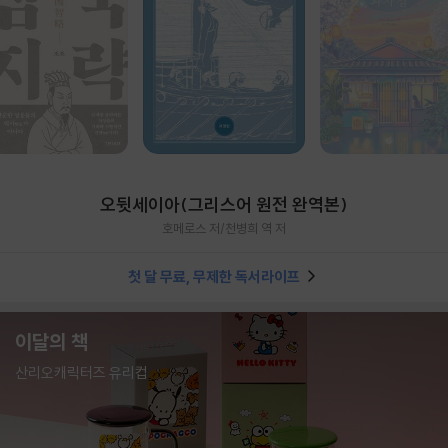
오뒷세이아(그리스어 원전 완역본)
호메로스 저/천병희 역 저
첫 달 무료, 무제한 독서라이프
이달의 책
산리오캐릭터즈 유리컵