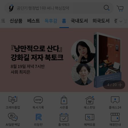
어린이
독후감
벤트
신상품
베스트
홈
국내도서
외국도서
중고샵
어린이
웰컴메뉴 모두보기
4
/
20
크레마클럽
독서기록
사은품
예스펀딩
클래스24
AI일문백답
리딩런
출석체크
혜택모음
매장안내