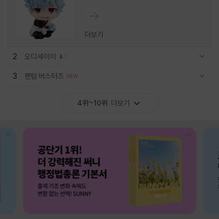
더보기
2
오디세이아
1
관련상품 보이기/감축
3
팬텀 버스터즈
관련상품 보이기/감축
4위~10위
더보기