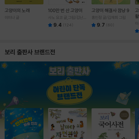
고양이의 노래
100만 번 산 고양이
고양이 해결사 깜냥 9
고
활
이미나 글
사노 요코 글,그림/김난주
홍민정 글/김재희 그림
렇
역
이
9.4
9.7
(
124
)
(
60
)
보리 출판사 브랜드전