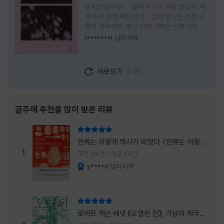
성되었습니다* 올해 최고의 책을 만났다. 바
로 도서 위험 예찬 이다. 살아 있다는 것은 고
통의 연속이며, 매 순간의 선택은 눈에 보이지
않는 위험을 감수해야 한다는 것을 의미한다.
i*******i
님의 리뷰
무엇을 할 수 있을까. 무엇을 한다 한들 결국 실
패하게 될 것만 같은 삶 속에서 선뜻 무언가에
도전하고 미지의 세계로 발을 내딛기란 결코 쉬
새로보기
2/10
운 일이 아니다. 그러나 이 책을 읽다 보면 그 마
음이 조금씩 달라진다. 머리로는 아직도 '그것
을 선택해서는 안 된다'고 말하지만, 몸은 이미
내가 진실로 원했던 방향을 향해 움직이고 있을
금주에 추천을 많이 받은 리뷰
지도 모른다. 위험은 두려움의 대상이 아니라,
내가 진짜 원하는 삶으로 향하는 문 앞에 늘 함
리뷰 총점
께 서 있기 때문이다. 이 책은 프랑스의 철학
인류는 이렇게 역사가 되었다 <인류는 어떻게
자이자 정신분석가인 안 뒤푸르망
1
역사가 되었나>
추천 24건
댓글 25건
y****n
님의 리뷰
YES마니아 : 플래티넘
리뷰 총점
로버트 잭슨 베넷 《오염된 잔》, 가상의 제국이