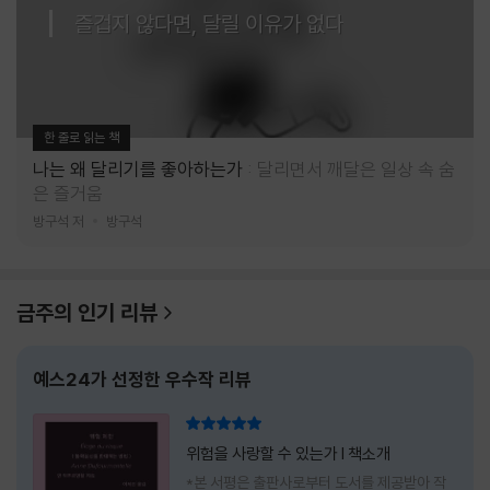
즐겁지 않다면, 달릴 이유가 없다
한 줄로 읽는 책
나는 왜 달리기를 좋아하는가
달리면서 깨달은 일상 속 숨
은 즐거움
방구석 저
방구석
금주의 인기 리뷰
예스24가 선정한 우수작 리뷰
리뷰 총점
위험을 사랑할 수 있는가 l 책소개
*본 서평은 출판사로부터 도서를 제공받아 작