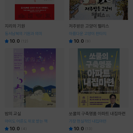
지리의 기원
저주받은 고양이 펠리스
동서남북의 기원과 의미
아름다운 고양이 판타지
10.0
10.0
(
12
)
(
9
)
밤의 교실
쏘쿨의 구축명품 아파트 내집마련
아이도 어른도 위로 받는 책
가장 현실적인 내집마련
10.0
10.0
(
4
)
(
13
)