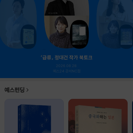
『급류』 정대건 작가 북토크
2026.08.28.
예스24 강서NC점
예스펀딩