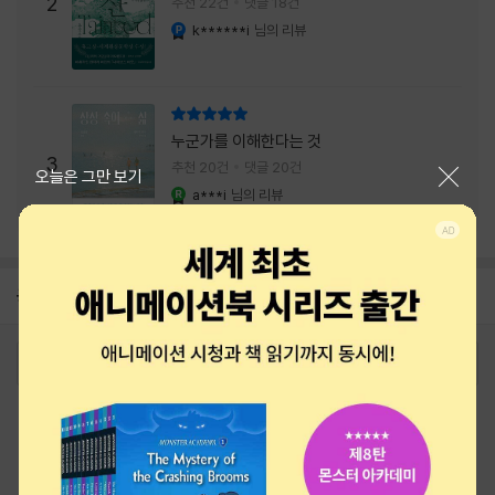
주는 실감과 미스터리 사건의 치밀함이 이루어
2
추천 22건
댓글 18건
내는 최상의 시너지...
k******i
님의 리뷰
YES마니아 : 플래티넘
리뷰 총점
누군가를 이해한다는 것
3
추천 20건
댓글 20건
닫기
오늘은 그만 보기
a***i
님의 리뷰
YES마니아 : 로얄
공지
26년 NBCI 수상 안내
2026-08-01
로그인
최근 본 상품
주문/배송
고객센터 1544-3800
티켓 1544-6399
중고샵 1566-4295
eBook 1:1문의/채팅상담
예스이십사(주) 사업자 정보