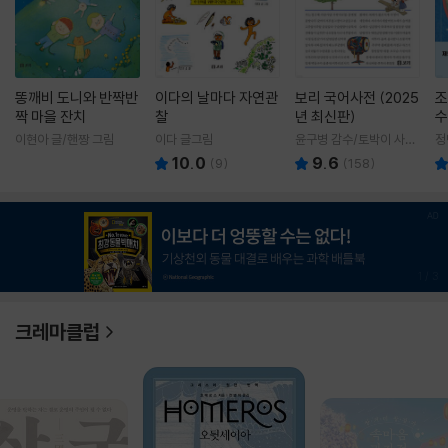
똥깨비 도니와 반짝반
이다의 날마다 자연관
보리 국어사전 (2025
조
짝 마을 잔치
찰
년 최신판)
수
이현아 글/핸짱 그림
이다 글그림
윤구병 감수/토박이 사전
정
편찬실 편
10.0
9.6
(
9
)
(
158
)
1
/
3
크레마클럽