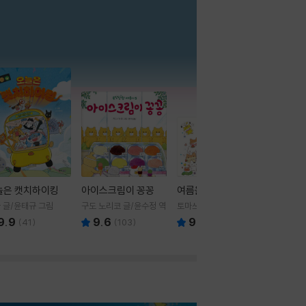
더보기
늘은 캣치하이킹
아이스크림이 꽁꽁
여름을 부탁해
 글/윤태규 그림
구도 노리코 글/윤수정 역
토마쓰리 글그림
9.9
9.6
9.8
(
41
)
(
103
)
(
24
)