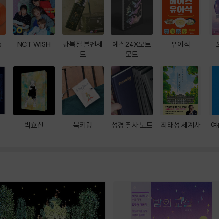
s
NCT WISH
광복절 볼펜세
예스24X모트
유아식
트
모트
대
박효신
북키링
성경 필사 노트
최태성 세계사
여