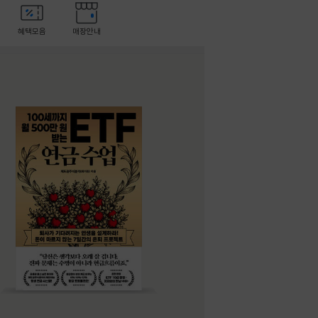
혜택모음
매장안내