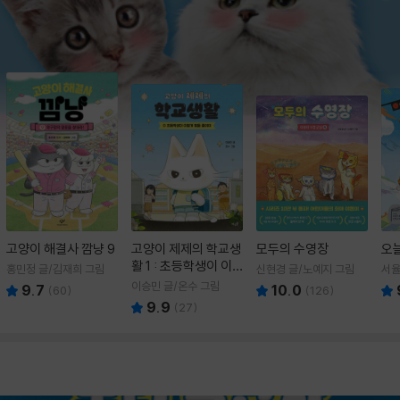
고양이 해결사 깜냥 9
고양이 제제의 학교생
모두의 수영장
오
활 1 : 초등학생이 이
홍민정 글/김재희 그림
신현경 글/노예지 그림
서율
렇게 힘들 줄이야
이승민 글/온수 그림
9.7
10.0
(
60
)
(
126
)
9.9
(
27
)