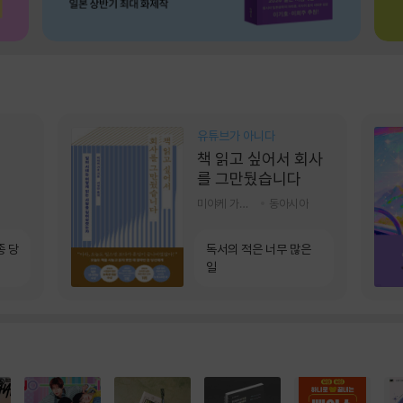
유튜브가 아니다
책 읽고 싶어서 회사
를 그만뒀습니다
미야케 가호 저/서영찬 역
동아시아
종 당
독서의 적은 너무 많은
일