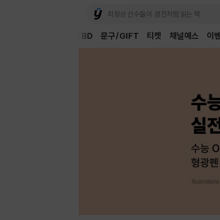
Book
CD/LP
DVD/BD
문구/GIFT
티켓
채널예스
이