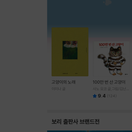
고양이의 노래
100만 번 산 고양이
이미나 글
사노 요코 글,그림/김난주
역
9.4
(
124
)
보리 출판사 브랜드전