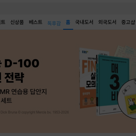
어린이
벤트
신상품
베스트
독후감
홈
국내도서
외국도서
중고샵
어린이