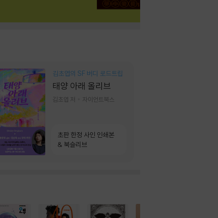
김초엽의 SF 버디 로드트립
태양 아래 올리브
김초엽 저
자이언트북스
초판 한정 사인 인쇄본
& 북슬리브