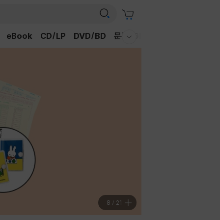
eBook
CD/LP
DVD/BD
문구/GIFT
티켓
채널예스
웰컴메뉴 모두보기
9
/
21