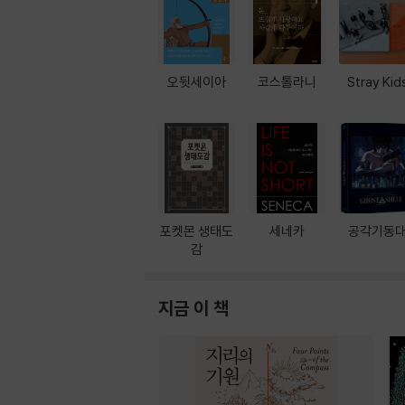
오뒷세이아
코스톨라니
Stray Kid
포켓몬 생태도
세네카
공각기동
감
지금 이 책