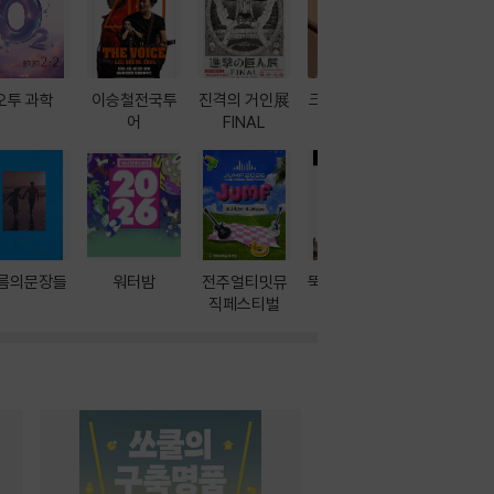
오투 과학
이승철전국투
진격의 거인展
크레마 이북 리
방학에는 
어
FINAL
더기
포터
름의문장들
워터밤
전주얼티밋뮤
뚝딱! AI 3대장
이달의 인
직페스티벌
과