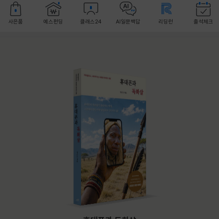
사은품
예스펀딩
클래스24
AI일문백답
리딩런
출석체크