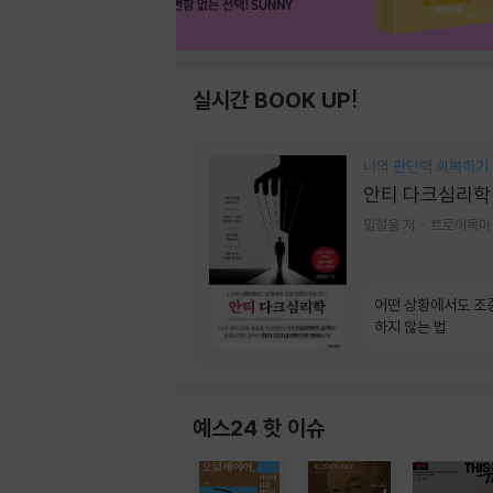
실시간 BOOK UP!
나의 판단력 회복하기
안티 다크심리학
임철웅 저
트로이목마
어떤 상황에서도 조
하지 않는 법
예스24 핫 이슈