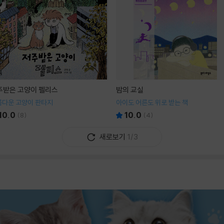
주받은 고양이 펠리스
밤의 교실
름다운 고양이 판타지
아이도 어른도 위로 받는 책
10.0
10.0
(
8
)
(
4
)
새로보기
1/3