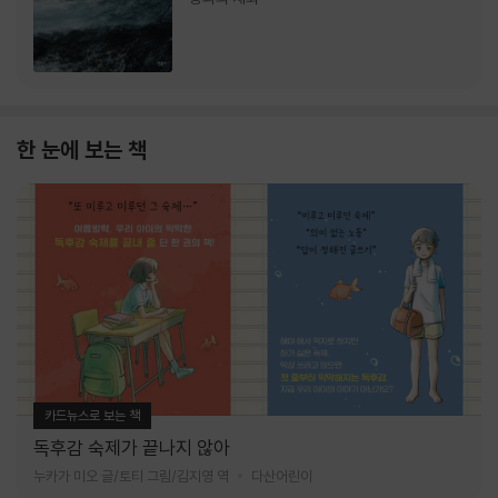
한 눈에 보는 책
카드뉴스로 보는 책
독후감 숙제가 끝나지 않아
누카가 미오 글/토티 그림/김지영 역
다산어린이