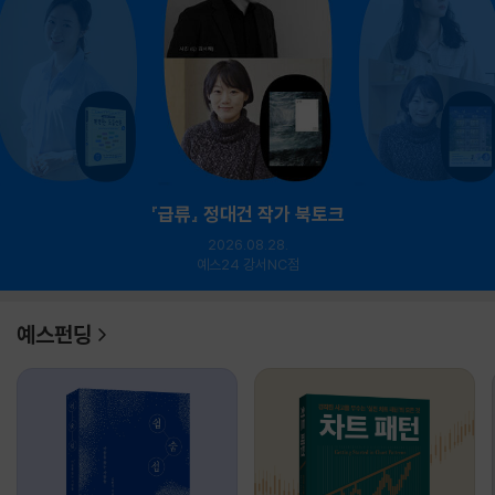
『급류』 정대건 작가 북토크
2026.08.28.
예스24 강서NC점
예스펀딩