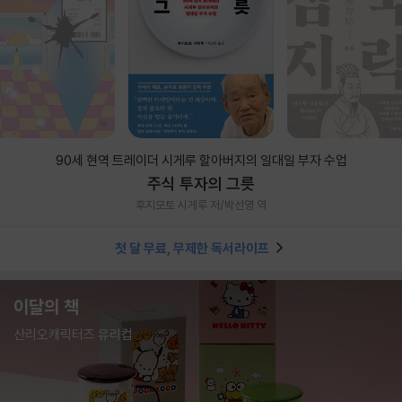
90세 현역 트레이더 시게루 할아버지의 일대일 부자 수업
주식 투자의 그릇
후지모토 시게루 저/박선영 역
첫 달 무료, 무제한 독서라이프
이달의 책
산리오캐릭터즈 유리컵