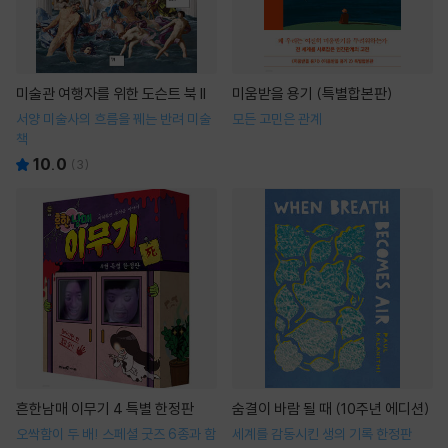
미술관 여행자를 위한 도슨트 북 II
미움받을 용기 (특별합본판)
서양 미술사의 흐름을 꿰는 반려 미술
모든 고민은 관계
책
10.0
(
3
)
흔한남매 이무기 4 특별 한정판
숨결이 바람 될 때 (10주년 에디션)
오싹함이 두 배! 스페셜 굿즈 6종과 함
세계를 감동시킨 생의 기록 한정판