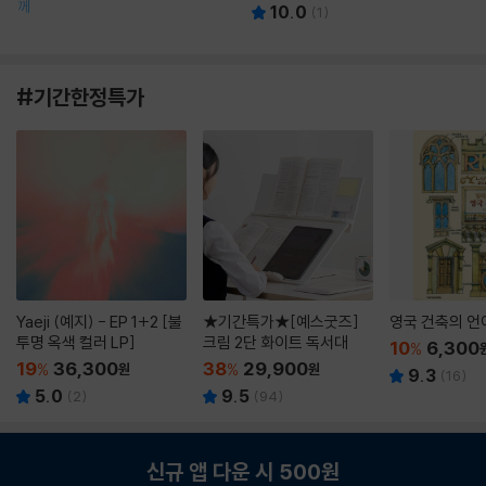
께
10.0
(
1
)
#기간한정특가
Yaeji (예지) - EP 1+2 [불
★기간특가★[예스굿즈]
영국 건축의 언
투명 옥색 컬러 LP]
크림 2단 화이트 독서대
10
6,300
%
19
36,300
38
29,900
%
원
%
원
9.3
(
16
)
5.0
9.5
(
2
)
(
94
)
신규 앱 다운 시 500원