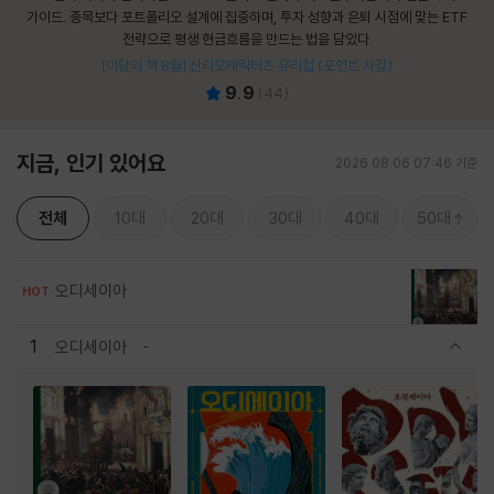
가이드. 종목보다 포트폴리오 설계에 집중하며, 투자 성향과 은퇴 시점에 맞는 ETF
전략으로 평생 현금흐름을 만드는 법을 담았다.
[이달의 책 8월] 산리오캐릭터즈 유리컵 (포인트 차감)
9.9
(
44
)
지금, 인기 있어요
2026.08.06 07:46 기준
전체
10대
20대
30대
40대
50대
오디세이아
HOT
1
오디세이아
관련상품 보이기/감축