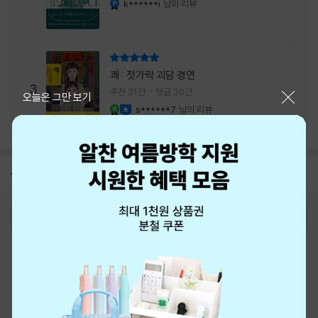
내는 최상의 시너지...
k******i
님의 리뷰
리뷰 총점
쾌 : 젓가락 괴담 경연
3
추천 21건
댓글 20건
닫기
오늘은 그만 보기
s******7
님의 리뷰
YES마니아 : 로얄
이달의 사락
공지
8월 신용카드 무이자할부 안내
2026-08-01
로그인
최근 본 상품
주문/배송
고객센터 1544-3800
티켓 1544-6399
중고샵 1566-4295
eBook 1:1문의/채팅상담
예스이십사(주) 사업자 정보
이용약관
개인정보처리방침
청소년보호정책