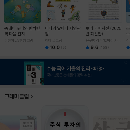
똥깨비 도니와 반짝반
이다의 날마다 자연관
보리 국어사전 (2025
조
짝 마을 잔치
찰
년 최신판)
수
이현아 글/핸짱 그림
이다 글그림
윤구병 감수/토박이 사전
정
편찬실 편
10.0
9.6
(
9
)
(
158
)
1
/
3
크레마클럽