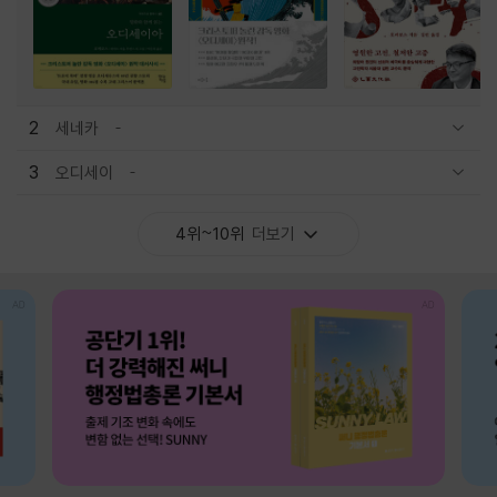
2
세네카
관련상품 보이기/감축
3
오디세이
관련상품 보이기/감축
4위~10위
더보기