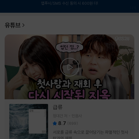
앱푸시/SMS 수신 동의 시 600원 더!
1
/
6
유튜브
급류
정대건 저
민음사
8.7
(
699
)
서로를 급류 속으로 끌어당기는 파멸적인 첫사
랑과의 재회