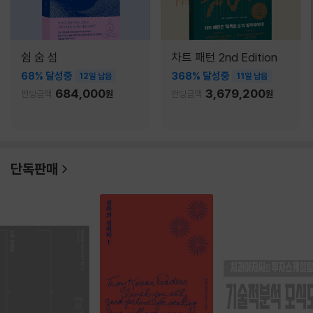
쉼 숨 섬
차트 패턴 2nd Edition
68% 달성중
368% 달성중
12일 남음
11일 남음
684,000
3,679,200
펀딩금액
원
펀딩금액
원
단독판매