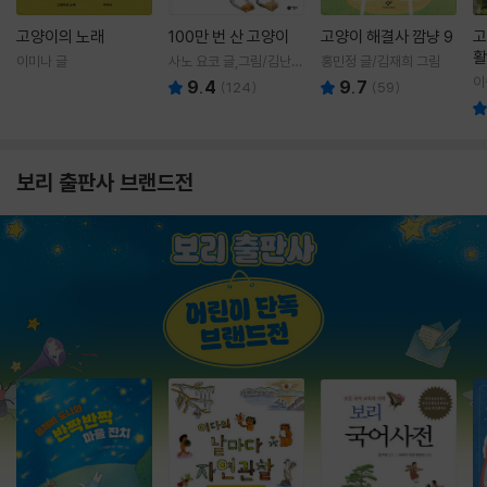
고양이의 노래
100만 번 산 고양이
고양이 해결사 깜냥 9
고
활
이미나 글
사노 요코 글,그림/김난주
홍민정 글/김재희 그림
렇
역
이
9.4
9.7
(
124
)
(
59
)
보리 출판사 브랜드전