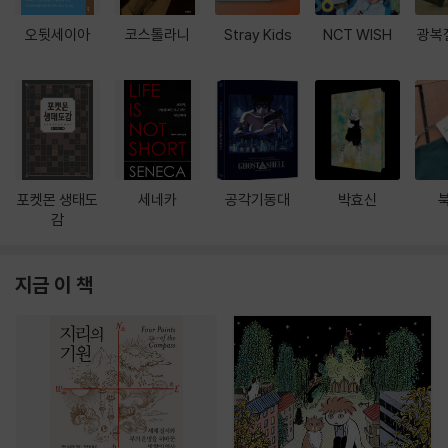
오뒷세이아
코스톨라니
Stray Kids
NCT WISH
광복
포켓몬 생태도
세네카
공각기동대
박효신
감
지금 이 책