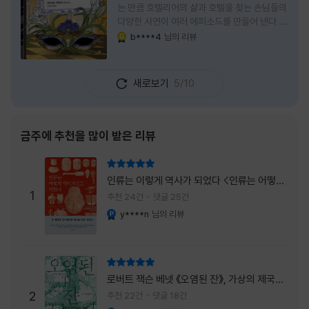
는 만큼 호텔리어의 삶과 호텔을 찾는 손님들의
다양한 사연이 여러 에피소드를 만들어 낸다.
주인공은 호텔리어로서의 완벽함을 꿈꾸는 야
b****4
님의 리뷰
YES마니아 : 골드
마기시 나오미와 닛타 고스케다. 물론 고스케는
네 번째 이야기까지는 형사였다. 사건을 해결하
는 과정에서 나오미가 다치게 되자, 고스케는
새로보기
5/10
모든 책임을 지고 형사직에서 물러난다. 하지만
그동안 호텔에서 쌓은 인연 덕분에 호텔 코르테
시아 도쿄에서 함께 일해 보지 않겠느냐는 제안
을 받게 된다. 그렇게 끝난 4권 이후, 나는 5권
금주에 추천을 많이 받은 리뷰
이 출간되기만을 기다렸다. 형사가 아닌 호텔리
어가 된 닛타 고스케의 모습이 무척 궁금했기
리뷰 총점
때문이다. 그동안 호텔에서 잠복 수사를 하며
인류는 이렇게 역사가 되었다 <인류는 어떻게
어설픈 호텔리어의 가면을 쓰고 있었다면, 이제
1
역사가 되었나>
추천 24건
댓글 25건
는 가면
y****n
님의 리뷰
YES마니아 : 플래티넘
리뷰 총점
로버트 잭슨 베넷 《오염된 잔》, 가상의 제국이
주는 실감과 미스터리 사건의 치밀함이 이루어
2
추천 22건
댓글 18건
YES마니아 : 플래티넘