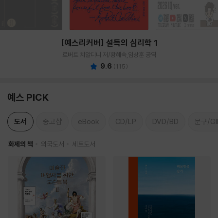
[예스리커버] 설득의 심리학 1
로버트 치알디니 저/황혜숙,임상훈 공역
9.6
(
115
)
예스 PICK
도서
중고샵
eBook
CD/LP
DVD/BD
문구/GI
화제의 책
외국도서
세트도서