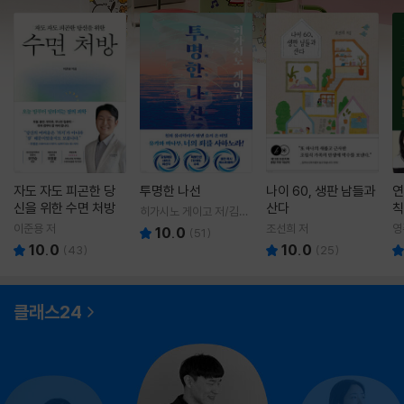
자도 자도 피곤한 당
투명한 나선
나이 60, 생판 남들과
연
신을 위한 수면 처방
산다
칙
히가시노 게이고 저/김선
영 역
이준용 저
조선희 저
영
10.0
(
51
)
10.0
10.0
(
43
)
(
25
)
클래스24