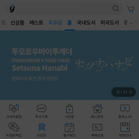
어린이
독후감
벤트
신상품
베스트
홈
국내도서
외국도서
중고샵
웰컴메뉴 모두보기
어린이
12
/
21
크레마클럽
독서기록
사은품
예스펀딩
클래스24
AI일문백답
리딩런
출석체크
혜택모음
매장안내