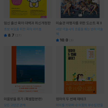
임신 출산 육아 대백과 최신개정판
미술관 여행자를 위한 도슨트 북 II
초보 부모를 위한 육아 바이블
서양 미술사의 흐름을 꿰는 반려 미술
책
8.7
(
27
)
10.0
(
3
)
미움받을 용기 (특별합본판)
엄마의 두 번째 재테크
모든 고민은 관계
아이를 키우며 내 이름의 부수입 만들