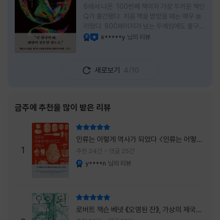
6에서 나온 100번째 책이자 가장 두꺼운 책인
Q가 출간됐다. 처음 책을 받았을 때는 매우 놀
라웠다. 800페이지가 넘는 두께임에도 불구하
고 생각보다 책이 가벼웠다. 여기에 측면을 영
k*****y
님의 리뷰
YES마니아 : 플래티넘
이달의 사락
롱하게 수놓은 색감. 그냥 바라만 보고 있어도
황홀경에 이를 지경이었다. * 그런데 여기에
제목이 Q란다. 처음 제목을 봤을 때 나는 질문
새로보기
4/10
을 의미하는 Question을 떠올렸다. 하지만 이
단어에는 논의, 또는 처리해야 할 문제라는 뜻
도 담겨져 있다. 작가님은 나에게 질문을 던지
려는 걸까, 아니면 같이 논의를 하자는 걸까 고
금주에 추천을 많이 받은 리뷰
개를 갸웃거리며 책을 펴들었다. * 틈만 나면
경적을 울리고 욕을 입에 달고 사는 선배와 일
리뷰 총점
하고 있는 하치. 히토미 클린이라는 청소업체
인류는 이렇게 역사가 되었다 <인류는 어떻게
직원으로 일하는 그녀가 바라는 것은 그저 고요
1
역사가 되었나>
추천 24건
댓글 25건
한
y****n
님의 리뷰
YES마니아 : 플래티넘
리뷰 총점
로버트 잭슨 베넷 《오염된 잔》, 가상의 제국이