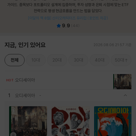
가이드. 종목보다 포트폴리오 설계에 집중하며, 투자 성향과 은퇴 시점에 맞는 ETF
전략으로 평생 현금흐름을 만드는 법을 담았다.
[이달의 책 8월] 산리오캐릭터즈 유리컵 (포인트 차감)
9.9
(
44
)
지금, 인기 있어요
2026.08.06 21:57 기준
전체
10대
20대
30대
40대
50대
오디세이아
HOT
1
오디세이아
관련상품 보이기/감축