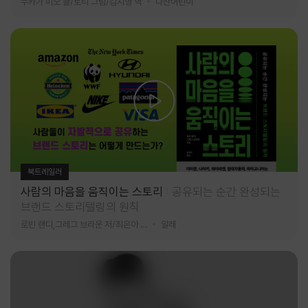
누카가 미오 글/토티 그림/김지영 역
다산어린이
북트레일러
사람의 마음을 움직이는 스토리
공유되는 순간 완성되는
브랜드 스토리텔링의 원칙
로빈 랜디,그레그 브라운 저/최은아 역
알레