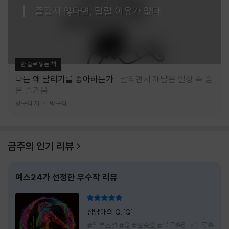
즐겁지 않다면, 달릴 이유가 없다
한 줄로 읽는 책
나는 왜 달리기를 좋아하는가
달리면서 깨달은 일상 속 숨
은 즐거움
방구석 저
방구석
금주의 인기 리뷰
예스24가 선정한 우수작 리뷰
리뷰 총점
삼남매의 Q. 'Q'
#일본소설 #Q #오승호 #블루홀6 * 블루홀