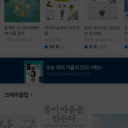
똥깨비 도니와 반짝반
이다의 날마다 자연관
보리 국어사전 (2025
조
짝 마을 잔치
찰
년 최신판)
수
이현아 글/핸짱 그림
이다 글그림
윤구병 감수/토박이 사전
정
편찬실 편
10.0
9.6
(
9
)
(
158
)
1
/
3
크레마클럽