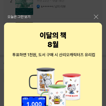
주는 실감과 미스터리 사건의 치밀함이 이루어
2
추천 22건
댓글 18건
내는 최상의 시너지...
k******i
님의 리뷰
YES마니아 : 플래티넘
닫기
오늘은 그만 보기
리뷰 총점
쾌 : 젓가락 괴담 경연
3
추천 21건
댓글 20건
s******7
님의 리뷰
YES마니아 : 로얄
이달의 사락
공지
8월 상품권+쿠폰+결제+추천 혜택모음
2026-08-01
로그인
최근 본 상품
주문/배송
고객센터 1544-3800
티켓 1544-6399
중고샵 1566-4295
eBook 1:1문의/채팅상담
예스이십사(주) 사업자 정보