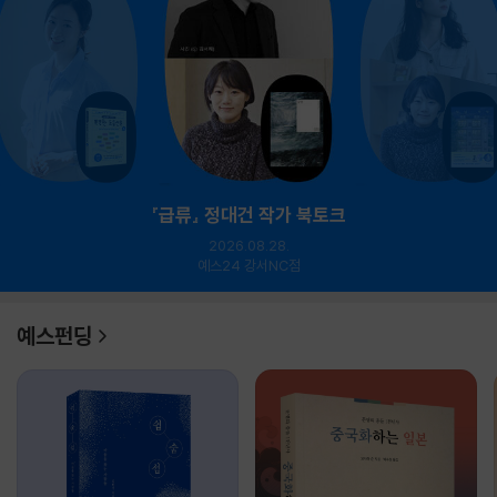
『급류』 정대건 작가 북토크
2026.08.28.
예스24 강서NC점
예스펀딩