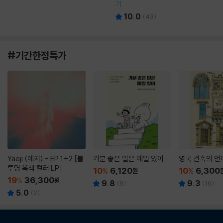
기
10.0
(
43
)
#기간한정특가
Yaeji (예지) - EP 1+2 [불
기분 좋은 일은 매일 있어
영국 건축의 언
투명 옥색 컬러 LP]
10
6,120
10
6,300
%
원
%
19
36,300
%
원
9.8
9.3
(
9
)
(
16
)
5.0
(
2
)