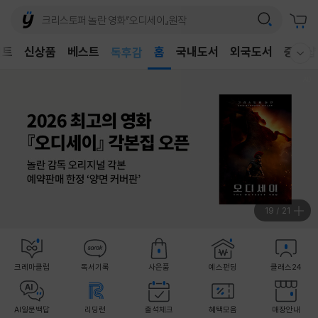
어린이
벤트
신상품
베스트
독후감
홈
국내도서
외국도서
중고샵
웰컴메뉴 모두보기
어린이
19
/
21
크레마클럽
독서기록
사은품
예스펀딩
클래스24
AI일문백답
리딩런
출석체크
혜택모음
매장안내