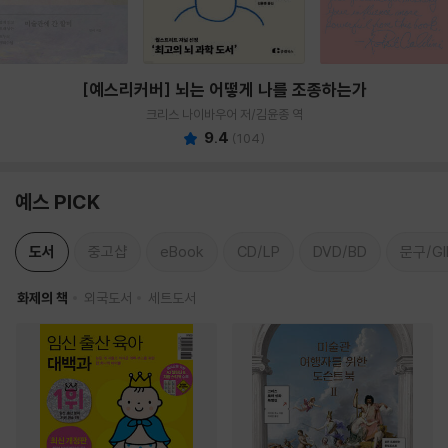
[예스리커버] 뇌는 어떻게 나를 조종하는가
크리스 나이바우어 저/김윤종 역
9.4
(
104
)
예스 PICK
도서
중고샵
eBook
CD/LP
DVD/BD
문구/GI
화제의 책
외국도서
세트도서