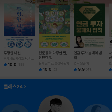
투명한 나선
웹툰동화 다정한 말,
연금 투자 불패의 법
나
단단한 말
칙
산
히가시노 게이고 저/김선
영 역
돌배 글그림/고정욱 원저
영주 닐슨 저
조
10.0
(
55
)
10.0
9.9
(
2
)
(
43
)
클래스24