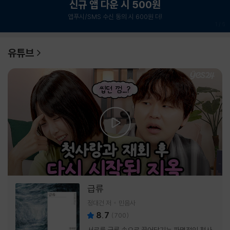
신규 앱 다운 시 500원
앱푸시/SMS 수신 동의 시 600원 더!
1
/
6
유튜브
급류
정대건 저
민음사
8.7
(
700
)