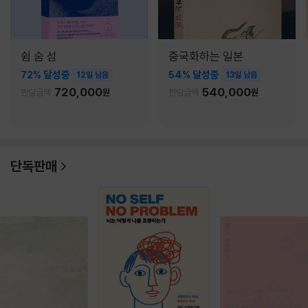
쉼 숨 섬
중국화하는 일본
72% 달성중
54% 달성중
12일 남음
13일 남음
720,000
540,000
펀딩금액
원
펀딩금액
원
단독판매