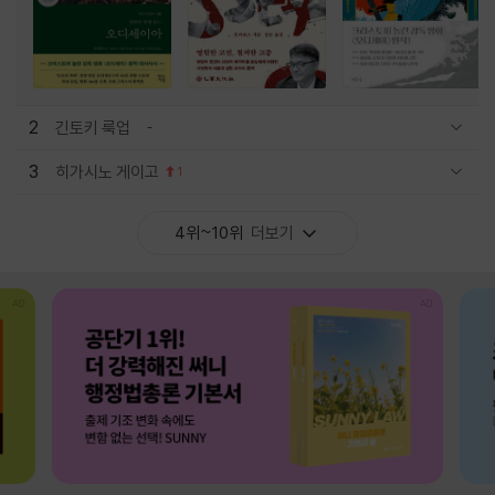
2
긴토키 룩업
관련상품 보이기/감축
3
히가시노 게이고
1
관련상품 보이기/감축
4위~10위
더보기