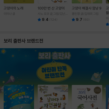
고양이의 노래
100만 번 산 고양이
고양이 해결사 깜냥 9
고
활
이미나 글
사노 요코 글,그림/김난주
홍민정 글/김재희 그림
렇
역
이
9.4
9.7
(
124
)
(
60
)
보리 출판사 브랜드전