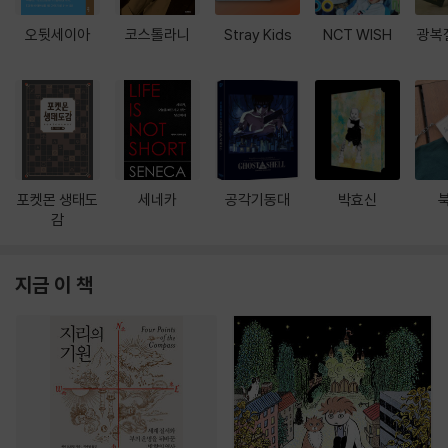
오뒷세이아
코스톨라니
Stray Kids
NCT WISH
광복
포켓몬 생태도
세네카
공각기동대
박효신
감
지금 이 책