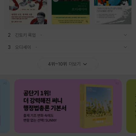
2
긴토키 룩업
관련상품 보이기/감축
3
오디세이
관련상품 보이기/감축
4위~10위
더보기