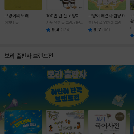
고양이의 노래
100만 번 산 고양이
고양이 해결사 깜냥 9
고
활
이미나 글
사노 요코 글,그림/김난주
홍민정 글/김재희 그림
렇
역
이
9.4
9.7
(
124
)
(
60
)
보리 출판사 브랜드전