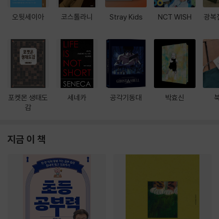
오뒷세이아
코스톨라니
Stray Kids
NCT WISH
광복
포켓몬 생태도
세네카
공각기동대
박효신
감
지금 이 책