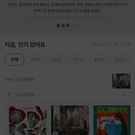
가이드. 종목보다 포트폴리오 설계에 집중하며, 투자 성향과 은퇴 시점에 맞는 ETF
전략으로 평생 현금흐름을 만드는 법을 담았다.
[이달의 책 8월] 산리오캐릭터즈 유리컵 (포인트 차감)
9.9
(
44
)
지금, 인기 있어요
2026.08.07 08:23 기준
전체
10대
20대
30대
40대
50대
오디세이아
HOT
1
오디세이아
관련상품 보이기/감축