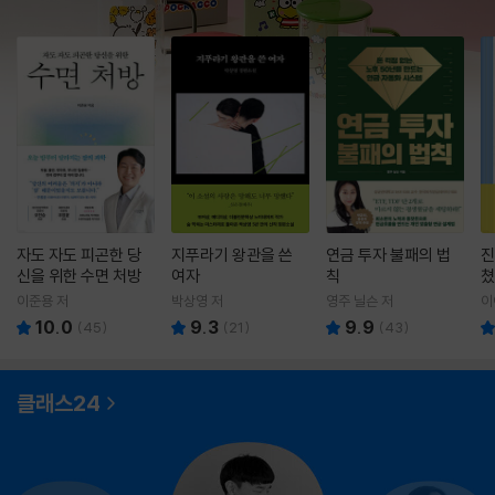
자도 자도 피곤한 당
지푸라기 왕관을 쓴
연금 투자 불패의 법
진
신을 위한 수면 처방
여자
칙
쳤
이준용 저
박상영 저
영주 닐슨 저
이
10.0
9.3
9.9
(
45
)
(
21
)
(
43
)
클래스24