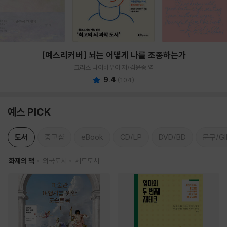
[예스리커버] 뇌는 어떻게 나를 조종하는가
크리스 나이바우어 저/김윤종 역
9.4
(
104
)
예스 PICK
도서
중고샵
eBook
CD/LP
DVD/BD
문구/GI
화제의 책
외국도서
세트도서