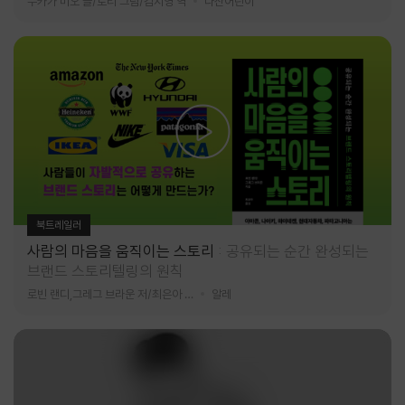
누카가 미오 글/토티 그림/김지영 역
다산어린이
북트레일러
사람의 마음을 움직이는 스토리
공유되는 순간 완성되는
브랜드 스토리텔링의 원칙
로빈 랜디,그레그 브라운 저/최은아 역
알레