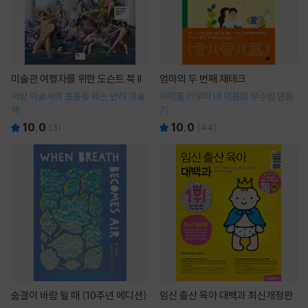
미술관 여행자를 위한 도슨트 북 II
엄마의 두 번째 재테크
서양 미술사의 흐름을 꿰는 반려 미술
아이를 키우며 내 이름의 부수입 만들
책
기
10.0
10.0
(
3
)
(
44
)
숨결이 바람 될 때 (10주년 에디션)
임신 출산 육아 대백과 최신개정판