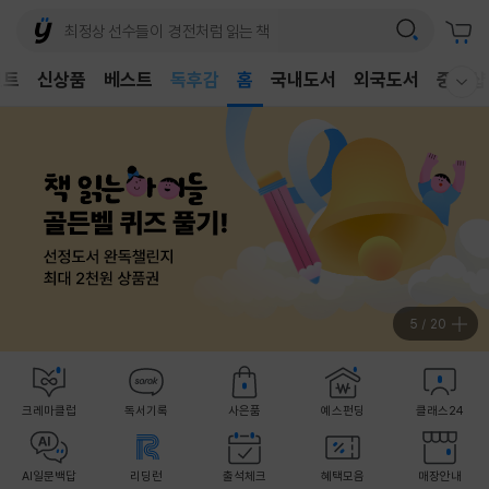
어린이
독후감
벤트
신상품
베스트
홈
국내도서
외국도서
중고샵
어린이
웰컴메뉴 모두보기
5
/
20
크레마클럽
독서기록
사은품
예스펀딩
클래스24
AI일문백답
리딩런
출석체크
혜택모음
매장안내