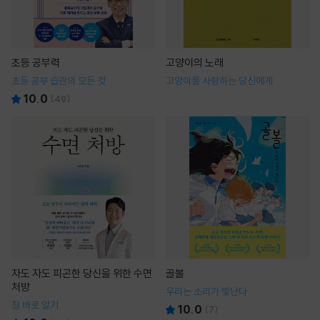
초등 공부력
고양이의 노래
초등 공부 습관의 모든 것
고양이를 사랑하는 당신에게
10.0
(
49
)
자도 자도 피곤한 당신을 위한 수면
골볼
처방
우리는 소리가 빛난다
잠 바로 알기
10.0
(
7
)