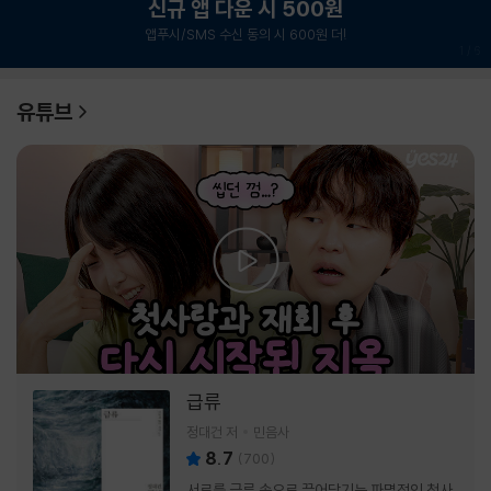
신규 앱 다운 시 500원
앱푸시/SMS 수신 동의 시 600원 더!
1
/
6
유튜브
급류
정대건 저
민음사
8.7
(
700
)
서로를 급류 속으로 끌어당기는 파멸적인 첫사