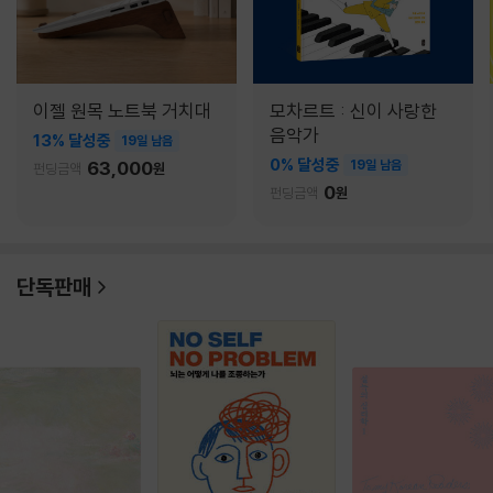
이젤 원목 노트북 거치대
모차르트 : 신이 사랑한
음악가
13% 달성중
19일 남음
0% 달성중
63,000
19일 남음
펀딩금액
원
0
펀딩금액
원
단독판매