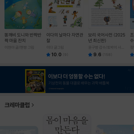
똥깨비 도니와 반짝반
이다의 날마다 자연관
보리 국어사전 (2025
조
짝 마을 잔치
찰
년 최신판)
수
이현아 글/핸짱 그림
이다 글그림
윤구병 감수/토박이 사전
정
편찬실 편
10.0
9.6
(
9
)
(
158
)
1
/
3
크레마클럽