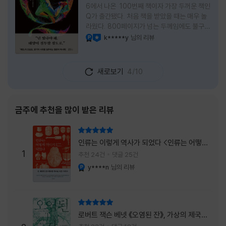
6에서 나온 100번째 책이자 가장 두꺼운 책인
Q가 출간됐다. 처음 책을 받았을 때는 매우 놀
라웠다. 800페이지가 넘는 두께임에도 불구하
고 생각보다 책이 가벼웠다. 여기에 측면을 영
k*****y
님의 리뷰
YES마니아 : 플래티넘
이달의 사락
롱하게 수놓은 색감. 그냥 바라만 보고 있어도
황홀경에 이를 지경이었다. * 그런데 여기에
제목이 Q란다. 처음 제목을 봤을 때 나는 질문
새로보기
4/10
을 의미하는 Question을 떠올렸다. 하지만 이
단어에는 논의, 또는 처리해야 할 문제라는 뜻
도 담겨져 있다. 작가님은 나에게 질문을 던지
려는 걸까, 아니면 같이 논의를 하자는 걸까 고
금주에 추천을 많이 받은 리뷰
개를 갸웃거리며 책을 펴들었다. * 틈만 나면
경적을 울리고 욕을 입에 달고 사는 선배와 일
리뷰 총점
하고 있는 하치. 히토미 클린이라는 청소업체
인류는 이렇게 역사가 되었다 <인류는 어떻게
직원으로 일하는 그녀가 바라는 것은 그저 고요
1
역사가 되었나>
추천 24건
댓글 25건
한
y****n
님의 리뷰
YES마니아 : 플래티넘
리뷰 총점
로버트 잭슨 베넷 《오염된 잔》, 가상의 제국이
주는 실감과 미스터리 사건의 치밀함이 이루어