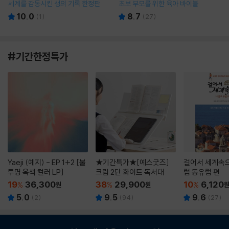
세계를 감동시킨 생의 기록 한정판
초보 부모를 위한 육아 바이블
10.0
8.7
(
1
)
(
27
)
#기간한정특가
Yaeji (예지) - EP 1+2 [불
★기간특가★[예스굿즈]
걸어서 세계속으
투명 옥색 컬러 LP]
크림 2단 화이트 독서대
럽 동유럽 편
19
36,300
38
29,900
10
6,120
%
원
%
원
%
5.0
9.5
9.6
(
2
)
(
94
)
(
27
)