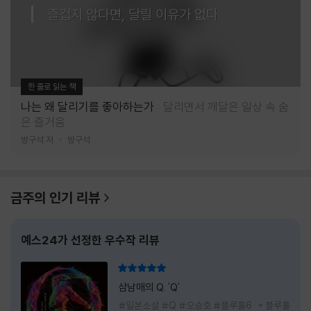
즐겁지 않다면, 달릴 이유가 없다
한 줄로 읽는 책
나는 왜 달리기를 좋아하는가
달리면서 깨달은 일상 속 숨
은 즐거움
방구석 저
방구석
금주의 인기 리뷰
예스24가 선정한 우수작 리뷰
리뷰 총점
삼남매의 Q. 'Q'
#일본소설 #Q #오승호 #블루홀6 * 블루홀