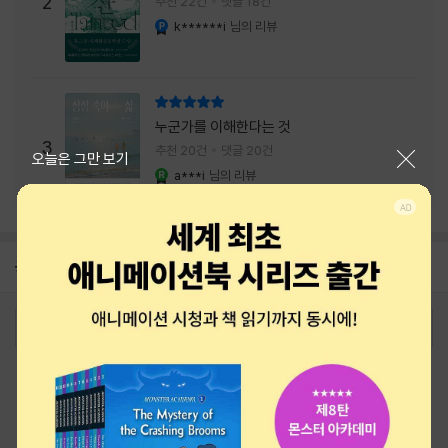
2
추천 22건
댓글 18건
내는 최상의 시너지...
k******i
님의 리뷰
YES마니아 : 플래티넘
리뷰 총점
누군가를 이해한다는 것
3
추천 20건
댓글 20건
닫기
오늘은 그만 보기
a***i
님의 리뷰
YES마니아 : 로얄
공지
26년 NBCI 수상 안내
2026-08-01
로그인
최근 본 상품
주문/배송
고객센터 1544-3800
티켓 1544-6399
중고샵 1566-4295
eBook 1:1문의/채팅상담
예스이십사(주) 사업자 정보