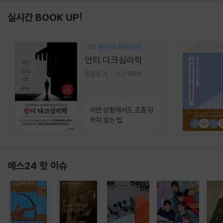
실시간 BOOK UP!
나의 판단력 회복하기
안티 다크심리학
임철웅 저
트로이목마
어떤 상황에서도 조종 당
하지 않는 법
예스24 핫 이슈