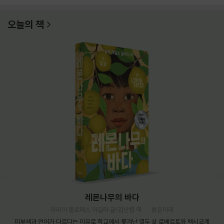
오늘의 책
레몬나무의 바다
마리아 돌로레스 아길라 글/김난령 역
밝은미래
피부색과 언어가 다르다는 이유로 학교에서 쫓겨난 열두 살 로베르토와 멕시코계