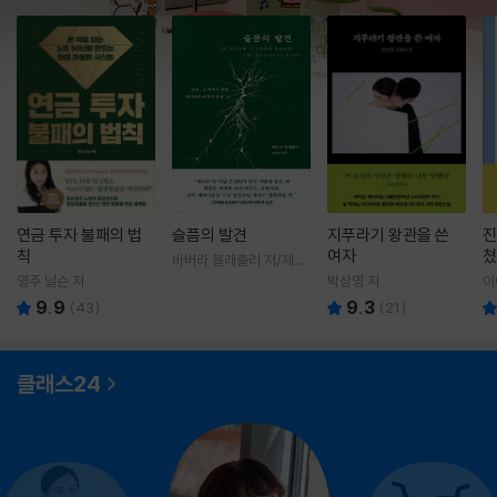
연금 투자 불패의 법
슬픔의 발견
지푸라기 왕관을 쓴
진
칙
여자
쳤
바버라 블래츨리 저/제효
영 역
영주 닐슨 저
박상영 저
이
9.9
9.3
(
43
)
(
21
)
클래스24