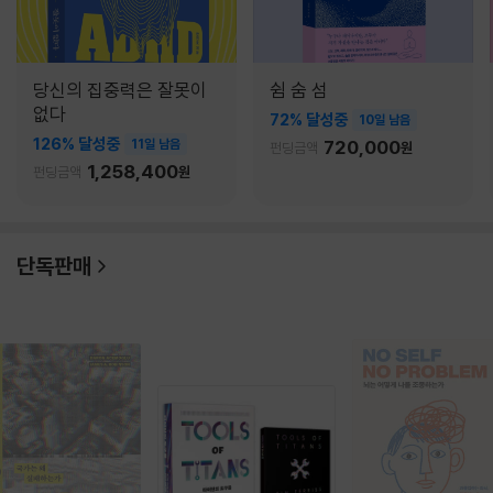
당신의 집중력은 잘못이
쉼 숨 섬
없다
72% 달성중
10일 남음
126% 달성중
11일 남음
720,000
펀딩금액
원
1,258,400
펀딩금액
원
단독판매