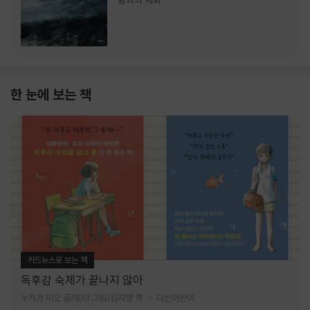
랑과의 재회
한 눈에 보는 책
카드뉴스로 보는 책
독후감 숙제가 끝나지 않아
누카가 미오 글/토티 그림/김지영 역
다산어린이