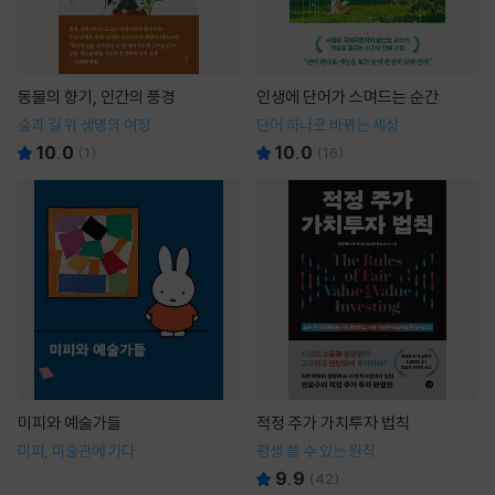
동물의 향기, 인간의 풍경
인생에 단어가 스며드는 순간
숲과 길 위 생명의 여정
단어 하나로 바뀌는 세상
10.0
10.0
(
1
)
(
16
)
미피와 예술가들
적정 주가 가치투자 법칙
미피, 미술관에 가다
평생 쓸 수 있는 원칙
9.9
(
42
)