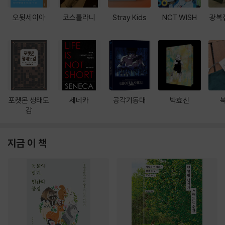
오뒷세이아
코스톨라니
Stray Kids
NCT WISH
광복
포켓몬 생태도
세네카
공각기동대
박효신
감
지금 이 책