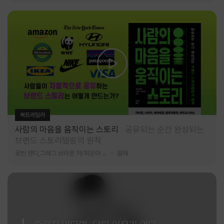
북트레일러
사람의 마음을 움직이는 스토리
공유되는 순간 완성되는
브랜드 스토리텔링의 원칙
로빈 랜디,그레그 브라운 저/최은아 역
알레