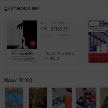
실시간 BOOK UP!
나의 판단력 회복하기
안티 다크심리학
임철웅 저
트로이목마
어떤 상황에서도 조종 당
하지 않는 법
예스24 핫 이슈