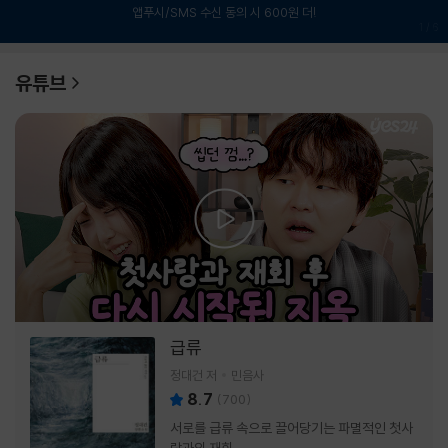
앱푸시/SMS 수신 동의 시 600원 더!
1
/
6
유튜브
급류
정대건 저
민음사
8.7
(
700
)
서로를 급류 속으로 끌어당기는 파멸적인 첫사