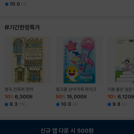
10.0
(
3
)
#기간한정특가
영국 건축의 언어
핑크퐁 상어가족 마이크
기분 좋은 일은
10
6,300
50
15,000
10
6,120
%
원
%
원
%
9.3
10.0
9.8
(
16
)
(
4
)
(
9
)
신규 앱 다운 시 500원