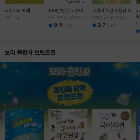
고양이의 노래
100만 번 산 고양이
고양이 해결사 깜냥 9
고
활
이미나 글
사노 요코 글,그림/김난주
홍민정 글/김재희 그림
렇
역
이
9.4
9.7
(
124
)
(
60
)
보리 출판사 브랜드전