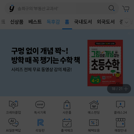
어린이
벤트
신상품
베스트
독후감
홈
국내도서
외국도서
중고샵
웰컴메뉴 모두보기
어린이
18
/
21
크레마클럽
독서기록
사은품
예스펀딩
클래스24
AI일문백답
리딩런
출석체크
혜택모음
매장안내