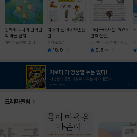
똥깨비 도니와 반짝반
이다의 날마다 자연관
보리 국어사전 (2025
조
짝 마을 잔치
찰
년 최신판)
수
이현아 글/핸짱 그림
이다 글그림
윤구병 감수/토박이 사전
정
편찬실 편
10.0
9.6
(
9
)
(
158
)
1
/
3
크레마클럽