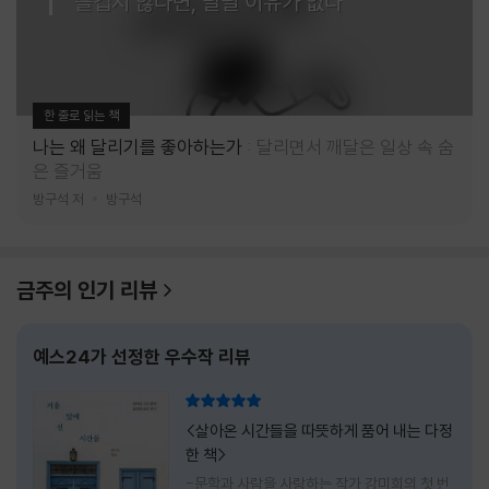
즐겁지 않다면, 달릴 이유가 없다
한 줄로 읽는 책
나는 왜 달리기를 좋아하는가
달리면서 깨달은 일상 속 숨
은 즐거움
방구석 저
방구석
금주의 인기 리뷰
예스24가 선정한 우수작 리뷰
리뷰 총점
<살아온 시간들을 따뜻하게 품어 내는 다정
한 책>
-문학과 사람을 사랑하는 작가 강미희의 첫 번