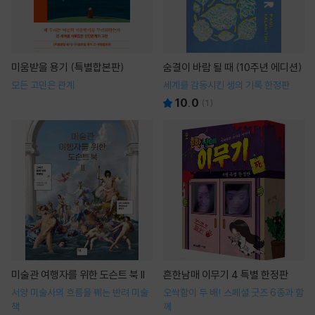
미움받을 용기 (특별합본판)
숨결이 바람 될 때 (10주년 에디션)
모든 고민은 관계
세계를 감동시킨 생의 기록 한정판
10.0
(
1
)
미술관 여행자를 위한 도슨트 북 II
흔한남매 이무기 4 특별 한정판
서양 미술사의 흐름을 꿰는 반려 미술
오싹함이 두 배! 스페셜 굿즈 6종과 함
책
께