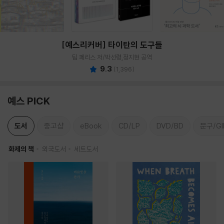
[예스리커버] 타이탄의 도구들
팀 페리스 저/박선령,정지현 공역
9.3
(
1,396
)
예스 PICK
도서
중고샵
eBook
CD/LP
DVD/BD
문구/GI
화제의 책
외국도서
세트도서