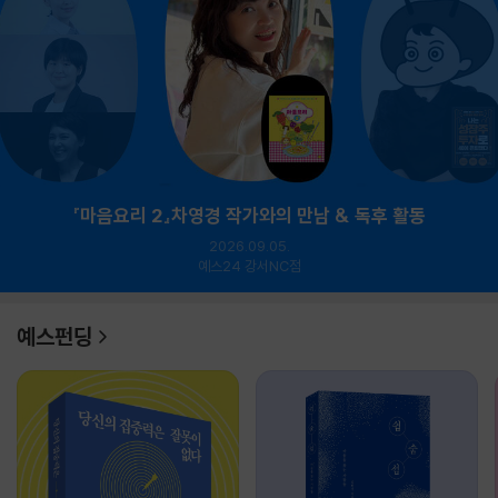
『마음요리 2』차영경 작가와의 만남 & 독후 활동
2026.09.05.
예스24 강서NC점
예스펀딩