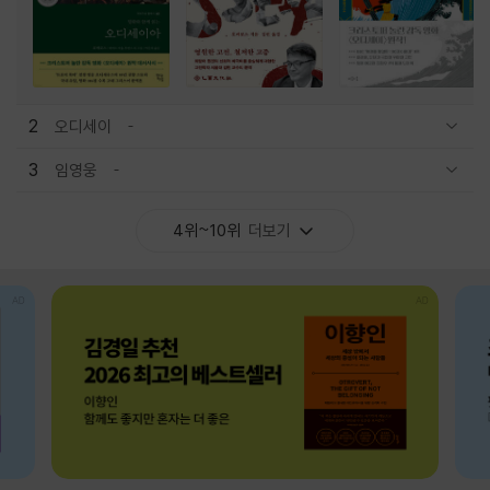
2
오디세이
관련상품 보이기/감축
3
임영웅
관련상품 보이기/감축
4위~10위
더보기