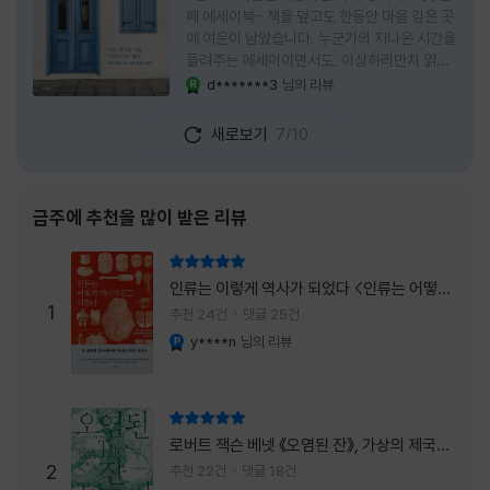
째 에세이북- 책을 덮고도 한동안 마음 깊은 곳
에 여운이 남았습니다. 누군가의 지나온 시간을
들려주는 에세이이면서도, 이상하리만치 읽는
사람 자신의 삶을 다시 돌아보게 만드는 책이었
d*******3
님의 리뷰
YES마니아 : 로얄
습니다. 그래서 이 책은 단순히 한 사람의 기록
으로 머물지 않고, 각자의 상처와 후회, 다 지나
새로보기
7/10
온 줄 알았던 마음의 결을 가만히 비추는 거울
처럼 다가왔습니다. 무엇보다 좋았던 점은 이
책이 큰 목소리로 삶의 답을 가르치려 하지 않
는다는 것, 대신 지나온 시간 속에서 비로소 알
금주에 추천을 많이 받은 리뷰
아차리게 되는 감정들, 놓아야 지켜지는 것들이
있고 무너지지 않는 것보다 다시 일어서는 일이
리뷰 총점
더 중요하다는 사실을 담담하게 보여줍니다. 그
인류는 이렇게 역사가 되었다 <인류는 어떻게
래서 읽는 내내 위로가 과장되지 않았고, 오히
1
역사가 되었나>
추천 24건
댓글 25건
려 그 절제된 진심 덕분에 더 오래 마음에 남았
y****n
님의 리뷰
YES마니아 : 플래티넘
습니다. 책 곳곳에
리뷰 총점
로버트 잭슨 베넷 《오염된 잔》, 가상의 제국이
주는 실감과 미스터리 사건의 치밀함이 이루어
2
추천 22건
댓글 18건