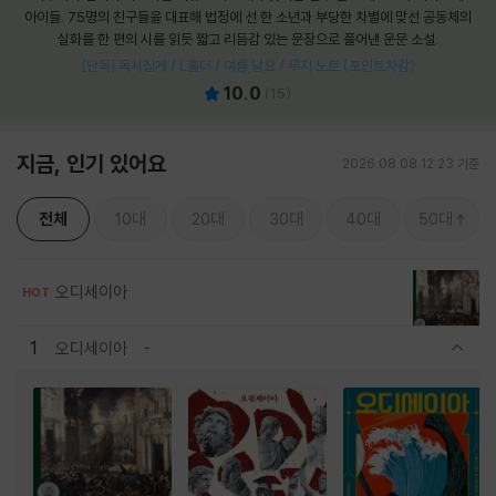
아이들. 75명의 친구들을 대표해 법정에 선 한 소년과 부당한 차별에 맞선 공동체의
실화를 한 편의 시를 읽듯 짧고 리듬감 있는 문장으로 풀어낸 운문 소설.
[단독] 독서집게 / L홀더 / 여름 담요 / 무지 노트 (포인트차감)
10.0
(
15
)
지금, 인기 있어요
2026.08.08 12:23 기준
전체
10대
20대
30대
40대
50대
오디세이아
HOT
1
오디세이아
관련상품 보이기/감축