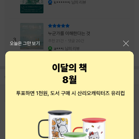
내는 최상의 시너지...
k******i
님의 리뷰
YES마니아 : 플래티넘
리뷰 총점
누군가를 이해한다는 것
3
추천 21건
댓글 20건
닫기
오늘은 그만 보기
a***i
님의 리뷰
YES마니아 : 로얄
공지
8월 상품권+쿠폰+결제+추천 혜택모음
2026-08-01
로그인
최근 본 상품
주문/배송
고객센터 1544-3800
티켓 1544-6399
중고샵 1566-4295
eBook 1:1문의/채팅상담
예스이십사(주) 사업자 정보
이용약관
개인정보처리방침
청소년보호정책